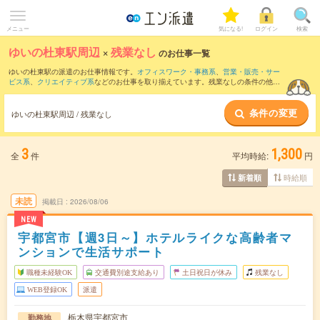
メニュー
気になる!
ログイン
検索
ゆいの杜東駅周辺
×
残業なし
のお仕事一覧
ゆいの杜東駅の派遣のお仕事情報です。
オフィスワーク・事務系
、
営業・販売・サー
ビス系
、
クリエイティブ系
などのお仕事を取り揃えています。残業なしの条件の他
に、
交通費別途支給あり
、
職種未経験OK
、
友だちと一緒の応募OK
などのこだわり条
件も取り揃えています。
条件の変更
ゆいの杜東駅周辺 / 残業なし
3
1,300
全
件
平均時給:
円
時給順
新着順
未読
掲載日
2026/08/06
NEW
宇都宮市【週3日～】ホテルライクな高齢者マ
ンションで生活サポート
職種未経験OK
交通費別途支給あり
土日祝日が休み
残業なし
WEB登録OK
派遣
栃木県宇都宮市
勤務地