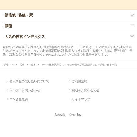
勤務地 / 路線・駅
職種
人気の検索インデックス
ゆいの杜東駅周辺の残業なしの派遣情報の検索結果。エン派遣は、エンが運営する人材派遣会
社のポータルサイト。ゆいの杜東駅周辺の派遣/求人情報を職種、勤務地、時給、勤務時間、長
期・短期などの希望条件から、あなたにピッタリの派遣のお仕事を探せます。
派遣TOP
関東
栃木
ゆいの杜東駅周辺
ゆいの杜東駅周辺 残業なしの派遣の仕事一覧
個人情報の取り扱いについて
ご利用規約
ヘルプ・お問い合わせ
掲載のお問い合わせ
エン会社概要
サイトマップ
Copyright © en Inc.