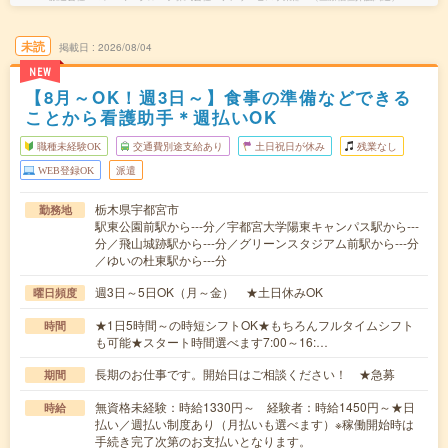
未読
掲載日
2026/08/04
NEW
【8月～OK！週3日～】食事の準備などできる
ことから看護助手＊週払いOK
職種未経験OK
交通費別途支給あり
土日祝日が休み
残業なし
WEB登録OK
派遣
栃木県宇都宮市
勤務地
駅東公園前駅から---分／宇都宮大学陽東キャンパス駅から---
分／飛山城跡駅から---分／グリーンスタジアム前駅から---分
／ゆいの杜東駅から---分
週3日～5日OK（月～金） ★土日休みOK
曜日頻度
★1日5時間～の時短シフトOK★もちろんフルタイムシフト
時間
も可能★スタート時間選べます7:00～16:…
長期のお仕事です。開始日はご相談ください！ ★急募
期間
無資格未経験：時給1330円～ 経験者：時給1450円～★日
時給
払い／週払い制度あり（月払いも選べます）※稼働開始時は
手続き完了次第のお支払いとなります。