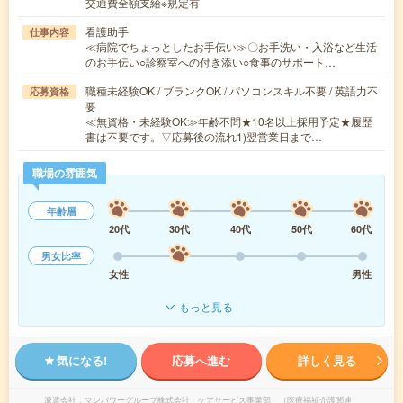
交通費全額支給※規定有
看護助手
仕事内容
≪病院でちょっとしたお手伝い≫〇お手洗い・入浴など生活
のお手伝い○診察室への付き添い○食事のサポート…
職種未経験OK / ブランクOK / パソコンスキル不要 / 英語力不
応募資格
要
≪無資格・未経験OK≫年齢不問★10名以上採用予定★履歴
書は不要です。▽応募後の流れ1)翌営業日まで…
職場の雰囲気
年齢層
20代
30代
40代
50代
60代
男女比率
女性
男性
もっと見る
気になる!
応募へ進む
詳しく見る
派遣会社
マンパワーグループ株式会社 ケアサービス事業部 （医療福祉介護関連）