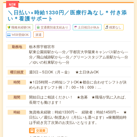
NEW
＼日払い×時給1330円／医療行為なし＊付き添
い＊看護サポート
職種未経験OK
交通費別途支給あり
土日祝日が休み
残業なし
WEB登録OK
派遣
栃木県宇都宮市
勤務地
駅東公園前駅から---分／宇都宮大学陽東キャンパス駅から---
分／飛山城跡駅から---分／グリーンスタジアム前駅から---分
／ゆいの杜東駅から---分
週3日～5日OK（月～金） ★土日休みOK
曜日頻度
★1日5時間～の時短シフトOK★都合に合わせてシフトが決
時間
められますシフト例：7：00～16：009：…
開始日はご相談ください！ ★急募 ★職場が気に入れば、
期間
長期でも働けます！
無資格未経験：時給1330円～ 経験者：時給1450円～ ★
時給
日払い／週払い制度あり（月払いも選べます）※稼働開始時
は手続き完了次第のお支払いとなります。
交通費