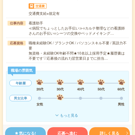
交通費
交通費支給※規定有
看護助手
仕事内容
≪病院でちょっとしたお手伝い≫○カルテ整理などの看護師
さんのお手伝い○シーツの交換やベッドメイキング…
職種未経験OK / ブランクOK / パソコンスキル不要 / 英語力不
応募資格
要
無資格・未経験OK年齢不問★10名以上採用予定★履歴書は
不要です▽応募後の流れ1)翌営業日までに担当…
職場の雰囲気
年齢層
20代
30代
40代
50代
60代
男女比率
女性
男性
もっと見る
気になる!
応募へ進む
詳しく見る