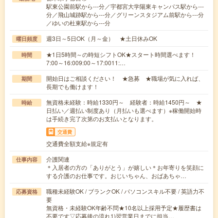
駅東公園前駅から---分／宇都宮大学陽東キャンパス駅から---
分／飛山城跡駅から---分／グリーンスタジアム前駅から---分
／ゆいの杜東駅から---分
週3日～5日OK（月～金） ★土日休みOK
曜日頻度
★1日5時間～の時短シフトOK★スタート時間選べます！
時間
7:00～16:009:00～17:0011:…
開始日はご相談ください！ ★急募 ★職場が気に入れば、
期間
長期でも働けます！
無資格未経験：時給1330円～ 経験者：時給1450円～ ★
時給
日払い／週払い制度あり（月払いも選べます）※稼働開始時
は手続き完了次第のお支払いとなります。
交通費
交通費全額支給※規定有
介護関連
仕事内容
＊入居者の方の「ありがとう」が嬉しい＊お年寄りを笑顔に
する介護のお仕事です。おじいちゃん、おばあちゃ…
職種未経験OK / ブランクOK / パソコンスキル不要 / 英語力不
応募資格
要
無資格・未経験OK年齢不問★10名以上採用予定★履歴書は
不要です▽応募後の流れ1)翌営業日までに担当…