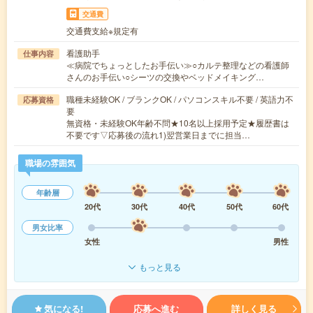
交通費
交通費支給※規定有
看護助手
仕事内容
≪病院でちょっとしたお手伝い≫○カルテ整理などの看護師
さんのお手伝い○シーツの交換やベッドメイキング…
職種未経験OK / ブランクOK / パソコンスキル不要 / 英語力不
応募資格
要
無資格・未経験OK年齢不問★10名以上採用予定★履歴書は
不要です▽応募後の流れ1)翌営業日までに担当…
職場の雰囲気
年齢層
20代
30代
40代
50代
60代
男女比率
女性
男性
もっと見る
気になる!
応募へ進む
詳しく見る