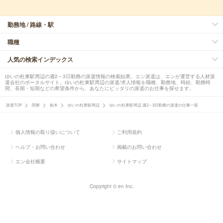
勤務地 / 路線・駅
職種
人気の検索インデックス
ゆいの杜東駅周辺の週2～3日勤務の派遣情報の検索結果。エン派遣は、エンが運営する人材派
遣会社のポータルサイト。ゆいの杜東駅周辺の派遣/求人情報を職種、勤務地、時給、勤務時
間、長期・短期などの希望条件から、あなたにピッタリの派遣のお仕事を探せます。
派遣TOP
関東
栃木
ゆいの杜東駅周辺
ゆいの杜東駅周辺 週2～3日勤務の派遣の仕事一覧
個人情報の取り扱いについて
ご利用規約
ヘルプ・お問い合わせ
掲載のお問い合わせ
エン会社概要
サイトマップ
Copyright © en Inc.