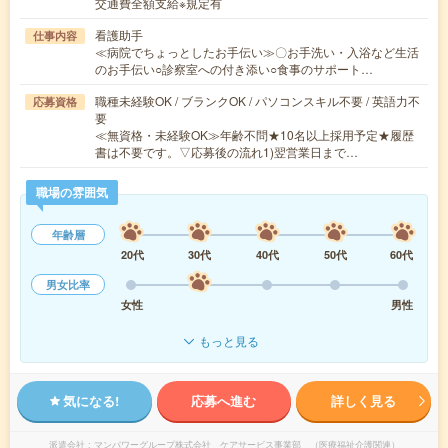
交通費全額支給※規定有
看護助手
仕事内容
≪病院でちょっとしたお手伝い≫〇お手洗い・入浴など生活
のお手伝い○診察室への付き添い○食事のサポート…
職種未経験OK / ブランクOK / パソコンスキル不要 / 英語力不
応募資格
要
≪無資格・未経験OK≫年齢不問★10名以上採用予定★履歴
書は不要です。▽応募後の流れ1)翌営業日まで…
職場の雰囲気
年齢層
20代
30代
40代
50代
60代
男女比率
女性
男性
もっと見る
気になる!
応募へ進む
詳しく見る
派遣会社
マンパワーグループ株式会社 ケアサービス事業部 （医療福祉介護関連）