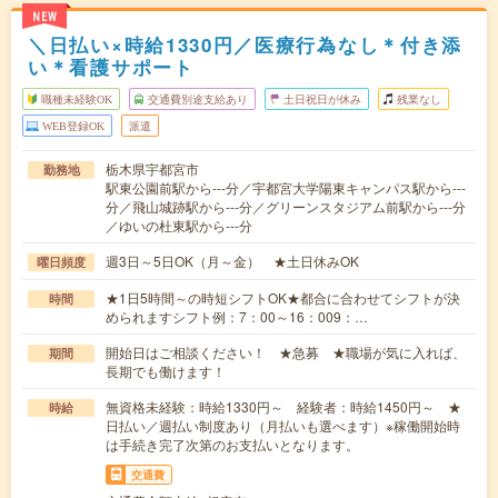
NEW
＼日払い×時給1330円／医療行為なし＊付き添
い＊看護サポート
職種未経験OK
交通費別途支給あり
土日祝日が休み
残業なし
WEB登録OK
派遣
栃木県宇都宮市
勤務地
駅東公園前駅から---分／宇都宮大学陽東キャンパス駅から---
分／飛山城跡駅から---分／グリーンスタジアム前駅から---分
／ゆいの杜東駅から---分
週3日～5日OK（月～金） ★土日休みOK
曜日頻度
★1日5時間～の時短シフトOK★都合に合わせてシフトが決
時間
められますシフト例：7：00～16：009：…
開始日はご相談ください！ ★急募 ★職場が気に入れば、
期間
長期でも働けます！
無資格未経験：時給1330円～ 経験者：時給1450円～ ★
時給
日払い／週払い制度あり（月払いも選べます）※稼働開始時
は手続き完了次第のお支払いとなります。
交通費