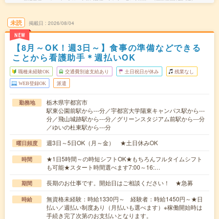
未読
掲載日
2026/08/04
NEW
【8月～OK！週3日～】食事の準備などできる
ことから看護助手＊週払いOK
職種未経験OK
交通費別途支給あり
土日祝日が休み
残業なし
WEB登録OK
派遣
栃木県宇都宮市
勤務地
駅東公園前駅から---分／宇都宮大学陽東キャンパス駅から---
分／飛山城跡駅から---分／グリーンスタジアム前駅から---分
／ゆいの杜東駅から---分
週3日～5日OK（月～金） ★土日休みOK
曜日頻度
★1日5時間～の時短シフトOK★もちろんフルタイムシフト
時間
も可能★スタート時間選べます7:00～16:…
長期のお仕事です。開始日はご相談ください！ ★急募
期間
無資格未経験：時給1330円～ 経験者：時給1450円～★日
時給
払い／週払い制度あり（月払いも選べます）※稼働開始時は
手続き完了次第のお支払いとなります。