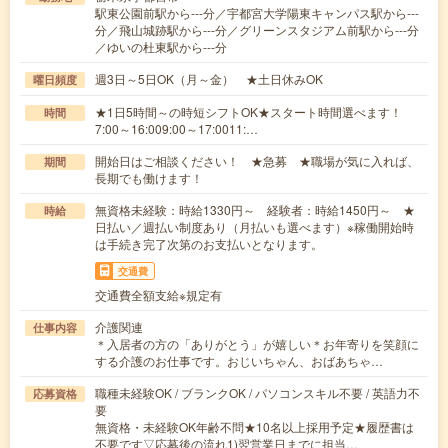
駅東公園前駅から---分／宇都宮大学陽東キャンパス駅から---
分／飛山城跡駅から---分／グリーンスタジアム前駅から---分
／ゆいの杜東駅から---分
週3日～5日OK（月～金） ★土日休みOK
曜日頻度
★1日5時間～の時短シフトOK★スタート時間選べます！
時間
7:00～16:009:00～17:0011:…
開始日はご相談ください！ ★急募 ★職場が気に入れば、
期間
長期でも働けます！
無資格未経験：時給1330円～ 経験者：時給1450円～ ★
時給
日払い／週払い制度あり（月払いも選べます）※稼働開始時
は手続き完了次第のお支払いとなります。
交通費
交通費全額支給※規定有
介護関連
仕事内容
＊入居者の方の「ありがとう」が嬉しい＊お年寄りを笑顔に
する介護のお仕事です。おじいちゃん、おばあちゃ…
職種未経験OK / ブランクOK / パソコンスキル不要 / 英語力不
応募資格
要
無資格・未経験OK年齢不問★10名以上採用予定★履歴書は
不要です▽応募後の流れ1)翌営業日までに担当…