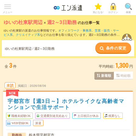
メニュー
気になる!
ログイン
検索
ゆいの杜東駅周辺
×
週2～3日勤務
のお仕事一覧
ゆいの杜東駅の派遣のお仕事情報です。
オフィスワーク・事務系
、
営業・販売・サー
ビス系
、
クリエイティブ系
などのお仕事を取り揃えています。週2～3日勤務の条件の
他に、
交通費別途支給あり
、
職種未経験OK
、
友だちと一緒の応募OK
などのこだわり
条件も取り揃えています。
条件の変更
ゆいの杜東駅周辺 / 週2～3日勤務
3
1,300
全
件
平均時給:
円
時給順
新着順
未読
掲載日
2026/08/06
NEW
宇都宮市【週3日～】ホテルライクな高齢者マ
ンションで生活サポート
職種未経験OK
交通費別途支給あり
土日祝日が休み
残業なし
WEB登録OK
派遣
栃木県宇都宮市
勤務地