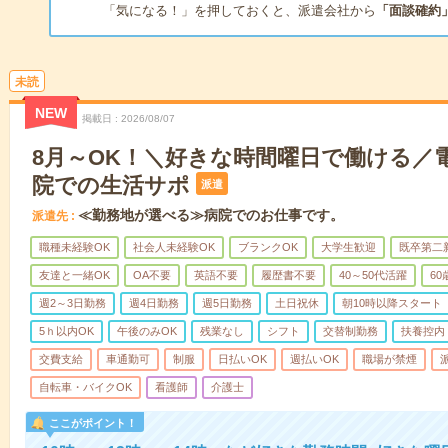
「気になる！」を押しておくと、派遣会社から
「面談確約
未読
NEW
掲載日
2026/08/07
8月～OK！＼好きな時間曜日で働ける／
院での生活サポ
派遣
≪勤務地が選べる≫病院でのお仕事です。
派遣先
職種未経験OK
社会人未経験OK
ブランクOK
大学生歓迎
既卒第二
友達と一緒OK
OA不要
英語不要
履歴書不要
40～50代活躍
6
週2～3日勤務
週4日勤務
週5日勤務
土日祝休
朝10時以降スタート
5ｈ以内OK
午後のみOK
残業なし
シフト
交替制勤務
扶養控内
交費支給
車通勤可
制服
日払いOK
週払いOK
職場が禁煙
自転車・バイクOK
看護師
介護士
ここがポイント！