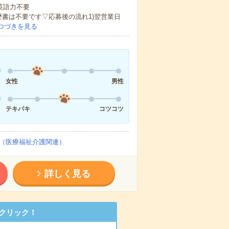
 英語力不要
歴書は不要です▽応募後の流れ1)翌営業日
つづきを見る
女性
男性
テキパキ
コツコツ
（医療福祉介護関連）
詳しく見る
クリック！