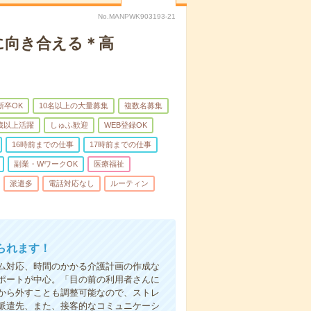
No.MANPWK903193-21
に向き合える＊高
新卒OK
10名以上の大量募集
複数名募集
0歳以上活躍
しゅふ歓迎
WEB登録OK
16時前までの仕事
17時前までの仕事
副業・WワークOK
医療福祉
派遣多
電話対応なし
ルーティン
られます！
ム対応、時間のかかる介護計画の作成な
ポートが中心。「目の前の利用者さんに
から外すことも調整可能なので、ストレ
派遣先、また、接客的なコミュニケーシ