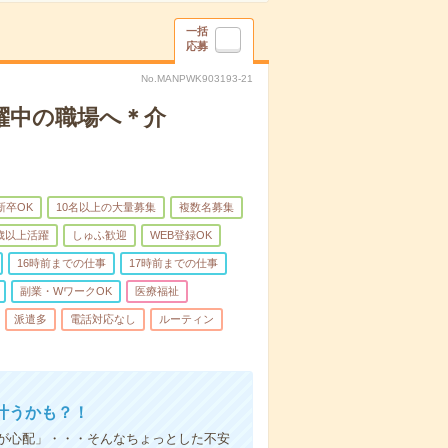
一括
応募
No.MANPWK903193-21
躍中の職場へ＊介
新卒OK
10名以上の大量募集
複数名募集
0歳以上活躍
しゅふ歓迎
WEB登録OK
16時前までの仕事
17時前までの仕事
副業・WワークOK
医療福祉
派遣多
電話対応なし
ルーティン
叶うかも？！
事が心配」・・・そんなちょっとした不安