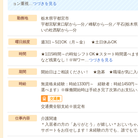
ョン重視…
つづきを見る
勤務地
栃木県宇都宮市
宇都宮駅東口駅から---分／峰駅から---分／平石(栃木県
いの杜西駅から---分
曜日頻度
週3日～5日OK（月～金） ★土日休みOK
時間
★1日5時間～の時短シフトOK★スタート時間選べます！7:00～1
など残業なし！※Wワー…
つづきを見る
期間
開始日はご相談ください！ ★急募 ★職場が気に入
時給
無資格未経験：時給1330円～ 経験者：時給1450
選べます）※稼働開始時は手続き完了次第のお支払い
交通費
交通費全額支給※規定有
仕事内容
介護関連
＊入居者の方の「ありがとう」が嬉しい＊おじいちゃ
サポートをお任せします！未経験の方でも、誰でもで