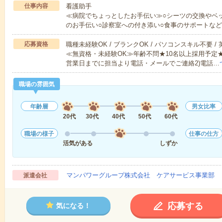
仕事内容
看護助手
≪病院でちょっとしたお手伝い≫○シーツの交換やベ
のお手伝い○診察室への付き添い○食事のサポートな
応募資格
職種未経験OK / ブランクOK / パソコンスキル不要 /
≪無資格・未経験OK≫年齢不問★10名以上採用予定
営業日までに担当より電話・メールでご連絡2)電話…
職場の雰囲気
年齢層
男女比率
20代
30代
40代
50代
60代
職場の様子
仕事の仕方
活気がある
しずか
マンパワーグループ株式会社 ケアサービス事業部 
派遣会社
応募する
気になる！