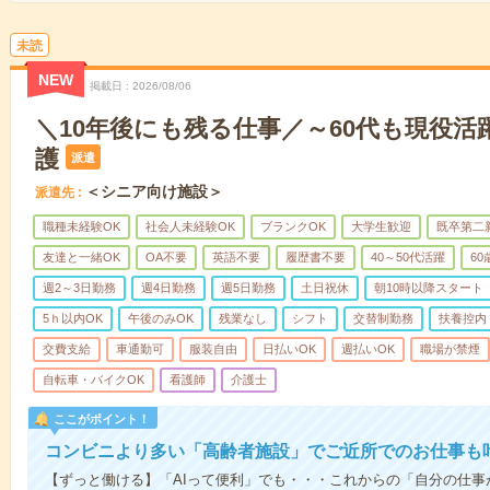
未読
NEW
掲載日
2026/08/06
＼10年後にも残る仕事／～60代も現役活
護
派遣
＜シニア向け施設＞
派遣先
職種未経験OK
社会人未経験OK
ブランクOK
大学生歓迎
既卒第二
友達と一緒OK
OA不要
英語不要
履歴書不要
40～50代活躍
6
週2～3日勤務
週4日勤務
週5日勤務
土日祝休
朝10時以降スタート
5ｈ以内OK
午後のみOK
残業なし
シフト
交替制勤務
扶養控内
交費支給
車通勤可
服装自由
日払いOK
週払いOK
職場が禁煙
自転車・バイクOK
看護師
介護士
ここがポイント！
コンビニより多い「高齢者施設」でご近所でのお仕事も
【ずっと働ける】「AIって便利」でも・・・これからの「自分の仕