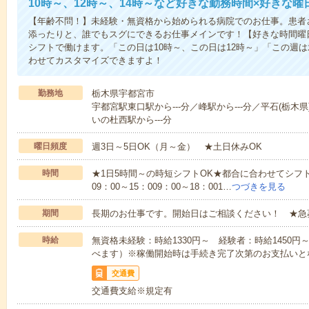
10時～、12時～、14時～など好きな勤務時間×好きな曜
【年齢不問！】未経験・無資格から始められる病院でのお仕事。患者
添ったりと、誰でもスグにできるお仕事メインです！【好きな時間曜日
シフトで働けます。「この日は10時～、この日は12時～」「この週
わせてカスタマイズできますよ！
勤務地
栃木県宇都宮市
宇都宮駅東口駅から---分／峰駅から---分／平石(栃木県
いの杜西駅から---分
曜日頻度
週3日～5日OK（月～金） ★土日休みOK
時間
★1日5時間～の時短シフトOK★都合に合わせてシフト
09：00～15：009：00～18：001…
つづきを見る
期間
長期のお仕事です。開始日はご相談ください！ ★急
時給
無資格未経験：時給1330円～ 経験者：時給1450
べます）※稼働開始時は手続き完了次第のお支払いと
交通費
交通費支給※規定有