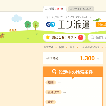
エン派遣
71573
件
エンバイト
82182
件
ちょうど良いワークライフバランスが叶う
関東版
気になる！リスト
0
保存し
派遣TOP
関東
栃木
ゆいの杜西駅周辺
,
1
3
0
0
平均時給:
円
設定中の検索条件
期間
---
派遣形式
---
時給
---