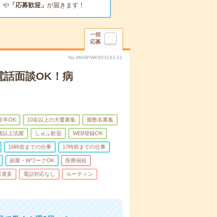
」
や
「応募歓迎」
が届きます！
一括
応募
No.MANPWK903193-21
電話面談OK！病
新卒OK
10名以上の大量募集
複数名募集
0歳以上活躍
しゅふ歓迎
WEB登録OK
16時前までの仕事
17時前までの仕事
副業・WワークOK
医療福祉
派遣多
電話対応なし
ルーティン