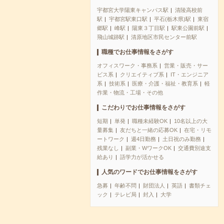
宇都宮大学陽東キャンパス駅
清陵高校前
駅
宇都宮駅東口駅
平石(栃木県)駅
東宿
郷駅
峰駅
陽東３丁目駅
駅東公園前駅
飛山城跡駅
清原地区市民センター前駅
職種でお仕事情報をさがす
オフィスワーク・事務系
営業・販売・サー
ビス系
クリエイティブ系
IT・エンジニア
系
技術系
医療・介護・福祉・教育系
軽
作業・物流・工場・その他
こだわりでお仕事情報をさがす
短期
単発
職種未経験OK
10名以上の大
量募集
友だちと一緒の応募OK
在宅・リモ
ートワーク
週4日勤務
土日祝のみ勤務
残業なし
副業・WワークOK
交通費別途支
給あり
語学力が活かせる
人気のワードでお仕事情報をさがす
急募
年齢不問
財団法人
英語
書類チェ
ック
テレビ局
封入
大学