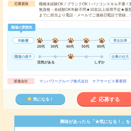
応募資格
職種未経験OK / ブランクOK / パソコンスキル不要 /
無資格・未経験OK年齢不問★10名以上採用予定★履
までに担当より電話・メールでご連絡2)電話で登録…
職場の雰囲気
年齢層
男女比率
20代
30代
40代
50代
60代
職場の様子
仕事の仕方
活気がある
しずか
マンパワーグループ株式会社 ケアサービス事業部 
派遣会社
応募する
気になる！
興味があったら「★気になる！」を