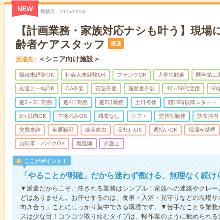
NEW
掲載日
2026/08/08
【計画業務・家族対応ナシも叶う】現場
齢者ケアスタッフ
派遣
＜シニア向け施設＞
派遣先
職種未経験OK
社会人未経験OK
ブランクOK
大学生歓迎
既卒第二
友達と一緒OK
OA不要
英語不要
履歴書不要
40～50代活躍
6
週2～3日勤務
週4日勤務
週5日勤務
土日祝休
朝10時以降スタート
5ｈ以内OK
午後のみOK
残業なし
シフト
交替制勤務
扶養控内
交費支給
車通勤可
服装自由
日払いOK
週払いOK
職場が禁煙
自転車・バイクOK
看護師
介護士
ここがポイント！
「やることが明確」だから迷わず働ける、無理なく続け
▼派遣だからこそ、任される業務はシンプル！家族への連絡やクレー
どはありません。お任せするのは、食事・入浴・見守りなどの現場サ
向き合う」ことにしっかり集中できる環境です。▼苦手なことを業務
スは少な目！コツコツ取り組むタイプは、軽作業のように勧められる