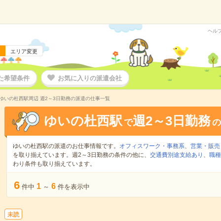
ヘル
エリア変更
た希望条件
お気に入りの派遣会社
ゆいの杜西駅周辺 週2～3日勤務の派遣の仕事一覧
ゆいの杜西駅
週2～3日勤務
で
の
ゆいの杜西駅の派遣のお仕事情報です。
オフィスワーク・事務系
、
営業・販売
を取り揃えています。週2～3日勤務の条件の他に、
交通費別途支給あり
、
職種
わり条件も取り揃えています。
6
1
6
件中
～
件を表示中
未読