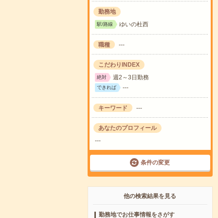
勤務地
ゆいの杜西
駅/路線
職種
---
こだわりINDEX
週2～3日勤務
絶対
---
できれば
キーワード
---
あなたのプロフィール
---
条件の変更
他の検索結果を見る
勤務地でお仕事情報をさがす