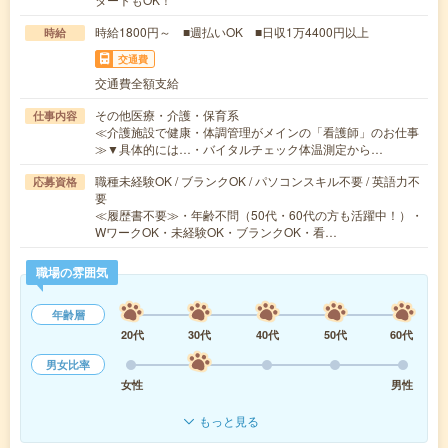
時給1800円～ ■週払いOK ■日収1万4400円以上
時給
交通費
交通費全額支給
その他医療・介護・保育系
仕事内容
≪介護施設で健康・体調管理がメインの「看護師」のお仕事
≫▼具体的には…・バイタルチェック体温測定から…
職種未経験OK / ブランクOK / パソコンスキル不要 / 英語力不
応募資格
要
≪履歴書不要≫・年齢不問（50代・60代の方も活躍中！）・
WワークOK・未経験OK・ブランクOK・看…
職場の雰囲気
年齢層
20代
30代
40代
50代
60代
男女比率
女性
男性
もっと見る