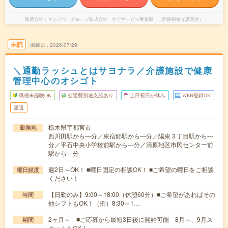
派遣会社
マンパワーグループ株式会社 ケアサービス事業部 （医療福祉介護関連）
未読
掲載日
2026/07/29
＼通勤ラッシュとはサヨナラ／介護施設で健康
管理中心のオシゴト
職種未経験OK
交通費別途支給あり
土日祝日が休み
WEB登録OK
派遣
栃木県宇都宮市
勤務地
西川田駅から---分／東宿郷駅から---分／陽東３丁目駅から---
分／平石中央小学校前駅から---分／清原地区市民センター前
駅から---分
週2日～OK！ ■曜日固定の相談OK！ ■ご希望の曜日をご相談
曜日頻度
ください！
【日勤のみ】9:00～18:00（休憩60分）■ご希望があればその
時間
他シフトもOK！（例）8:30～1…
2ヶ月～ ■ご応募から最短3日後に開始可能 8月～、9月ス
期間
タートもOK！