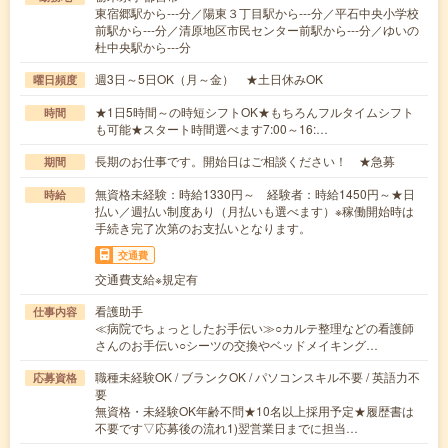
東宿郷駅から---分／陽東３丁目駅から---分／平石中央小学校
前駅から---分／清原地区市民センター前駅から---分／ゆいの
杜中央駅から---分
週3日～5日OK（月～金） ★土日休みOK
曜日頻度
★1日5時間～の時短シフトOK★もちろんフルタイムシフト
時間
も可能★スタート時間選べます7:00～16:…
長期のお仕事です。開始日はご相談ください！ ★急募
期間
無資格未経験：時給1330円～ 経験者：時給1450円～★日
時給
払い／週払い制度あり（月払いも選べます）※稼働開始時は
手続き完了次第のお支払いとなります。
交通費
交通費支給※規定有
看護助手
仕事内容
≪病院でちょっとしたお手伝い≫○カルテ整理などの看護師
さんのお手伝い○シーツの交換やベッドメイキング…
職種未経験OK / ブランクOK / パソコンスキル不要 / 英語力不
応募資格
要
無資格・未経験OK年齢不問★10名以上採用予定★履歴書は
不要です▽応募後の流れ1)翌営業日までに担当…