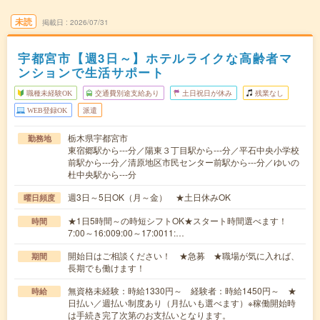
未読
掲載日
2026/07/31
宇都宮市【週3日～】ホテルライクな高齢者マ
ンションで生活サポート
職種未経験OK
交通費別途支給あり
土日祝日が休み
残業なし
WEB登録OK
派遣
栃木県宇都宮市
勤務地
東宿郷駅から---分／陽東３丁目駅から---分／平石中央小学校
前駅から---分／清原地区市民センター前駅から---分／ゆいの
杜中央駅から---分
週3日～5日OK（月～金） ★土日休みOK
曜日頻度
★1日5時間～の時短シフトOK★スタート時間選べます！
時間
7:00～16:009:00～17:0011:…
開始日はご相談ください！ ★急募 ★職場が気に入れば、
期間
長期でも働けます！
無資格未経験：時給1330円～ 経験者：時給1450円～ ★
時給
日払い／週払い制度あり（月払いも選べます）※稼働開始時
は手続き完了次第のお支払いとなります。