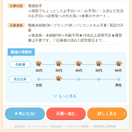
看護助手
仕事内容
≪病院でちょっとしたお手伝い≫〇お手洗い・入浴など生活
のお手伝い○診察室への付き添い○食事のサポート…
職種未経験OK / ブランクOK / パソコンスキル不要 / 英語力不
応募資格
要
≪無資格・未経験OK≫年齢不問★10名以上採用予定★履歴
書は不要です。▽応募後の流れ1)翌営業日まで…
職場の雰囲気
年齢層
20代
30代
40代
50代
60代
男女比率
女性
男性
もっと見る
気になる!
応募へ進む
詳しく見る
派遣会社
マンパワーグループ株式会社 ケアサービス事業部 （医療福祉介護関連）