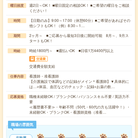
週2日～OK！ ■曜日固定の相談OK！ ■ご希望の曜日をご相談
曜日頻度
ください！
【日勤のみ】9:00～17:00（休憩60分）■ご希望があればその
時間
他シフトもOK！（例）8:30～1…
2ヶ月～ ■ご応募から最短3日後に開始可能 8月～、9月ス
期間
タートもOK！
時給1800円～ ■週払いOK ■日収1万4400円以上
時給
交通費
交通費全額支給
看護師・准看護師
仕事内容
【介護施設で体調などの記録がメイン＊看護師】▼具体的に
は…○体温、血圧などのチェック・記録○お薬の飲…
職種未経験OK / ブランクOK / パソコンスキル不要 / 英語力不
応募資格
要
≪履歴書不要≫・年齢不問（50代・60代の方も活躍中！）・
未経験OK・ブランクOK・看護師資格（准看…
職場の雰囲気
年齢層