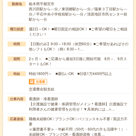
栃木県宇都宮市
勤務地
西川田駅から---分／東宿郷駅から---分／陽東３丁目駅から---
分／平石中央小学校前駅から---分／清原地区市民センター前
駅から---分
週2日～OK！ ■曜日固定の相談OK！ ■ご希望の曜日をご相談
曜日頻度
ください！
【日勤のみ】9:00～18:00（休憩60分）■ご希望があればその
時間
他シフトもOK！（例）8:30～1…
2ヶ月～ ■ご応募から最短3日後に開始可能 8月～、9月ス
期間
タートもOK！
時給1800円～ ■週払いOK ■日収1万4400円以上
時給
交通費
交通費全額支給
看護師・准看護師
仕事内容
【介護施設で健康・体調管理がメイン＊看護師】介護施設で
利用者さんの健康管理をお任せ！▼具体的には…○…
職種未経験OK / ブランクOK / パソコンスキル不要 / 英語力不
応募資格
要
≪履歴書不要≫・年齢不問（50代・60代の方も活躍中！）・
未経験OK・ブランクOK・看護師資格（准看…