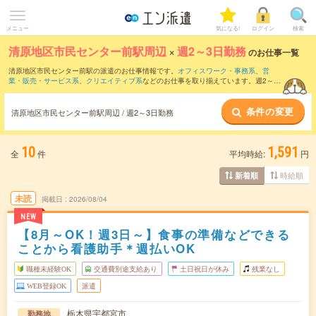
メニュー
気になる!
ログイン
検索
清原地区市民センター前駅周辺
×
週2～3日勤務
のお仕事一覧
清原地区市民センター前駅の派遣のお仕事情報です。
オフィスワーク・事務系
、
営
業・販売・サービス系
、
クリエイティブ系
などのお仕事を取り揃えています。週2～3
日勤務の条件の他に、
交通費別途支給あり
、
職種未経験OK
、
友だちと一緒の応募OK
などのこだわり条件も取り揃えています。
条件の変更
清原地区市民センター前駅周辺 / 週2～3日勤務
10
1,591
全
件
平均時給:
円
時給順
新着順
未読
掲載日
2026/08/04
NEW
【8月～OK！週3日～】食事の準備などできる
ことから看護助手＊週払いOK
職種未経験OK
交通費別途支給あり
土日祝日が休み
残業なし
WEB登録OK
派遣
栃木県宇都宮市
勤務地