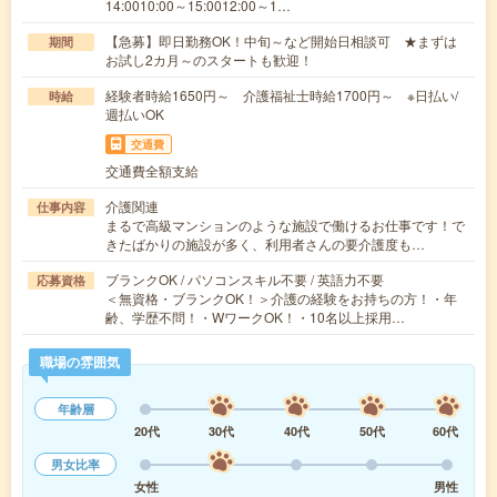
14:0010:00～15:0012:00～1…
【急募】即日勤務OK！中旬～など開始日相談可 ★まずは
期間
お試し2カ月～のスタートも歓迎！
経験者時給1650円～ 介護福祉士時給1700円～ ※日払い/
時給
週払いOK
交通費
交通費全額支給
介護関連
仕事内容
まるで高級マンションのような施設で働けるお仕事です！で
きたばかりの施設が多く、利用者さんの要介護度も…
ブランクOK / パソコンスキル不要 / 英語力不要
応募資格
＜無資格・ブランクOK！＞介護の経験をお持ちの方！・年
齢、学歴不問！・WワークOK！・10名以上採用…
職場の雰囲気
年齢層
20代
30代
40代
50代
60代
男女比率
女性
男性