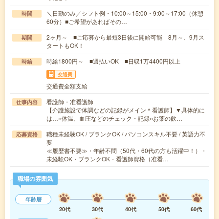
＼日勤のみ／シフト例・10:00～15:00・9:00～17:00（休憩
時間
60分）■ご希望があればその…
2ヶ月～ ■ご応募から最短3日後に開始可能 8月～、9月ス
期間
タートもOK！
時給1800円～ ■週払いOK ■日収1万4400円以上
時給
交通費
交通費全額支給
看護師・准看護師
仕事内容
【介護施設で体調などの記録がメイン＊看護師】▼具体的に
は…○体温、血圧などのチェック・記録○お薬の飲…
職種未経験OK / ブランクOK / パソコンスキル不要 / 英語力不
応募資格
要
≪履歴書不要≫・年齢不問（50代・60代の方も活躍中！）・
未経験OK・ブランクOK・看護師資格（准看…
職場の雰囲気
年齢層
20代
30代
40代
50代
60代