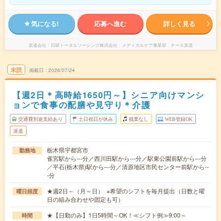
気になる!
応募へ進む
詳しく見る
派遣会社
日研トータルソーシング株式会社 メディカルケア事業部 ナース派遣
未読
掲載日
2026/07/24
【週2日＊高時給1650円～】シニア向けマンシ
ョンで食事の配膳や見守り＊介護
交通費別途支給あり
土日祝日が休み
残業なし
WEB登録OK
派遣
栃木県宇都宮市
勤務地
雀宮駅から---分／西川田駅から---分／駅東公園前駅から---分
／平石(栃木県)駅から---分／清原地区市民センター前駅から--
-分
★週2日～（月～日） ※希望のシフトを毎月提出（日数と曜
曜日頻度
日の組み合わせや固定も可）
★【日勤のみ】1日5時間～OK！≪シフト例≫9:00～
時間