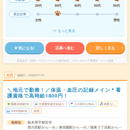
20代
30代
40代
50代
60代
男女比率
女性
男性
もっと見る
気になる!
応募へ進む
詳しく見る
派遣会社
日研トータルソーシング株式会社 メディカルケア事業部 ナース派遣
未読
掲載日
2026/07/18
＼地元で勤務！／体温・血圧の記録メイン＊看
護資格で高時給1800円！
職種未経験OK
交通費別途支給あり
土日祝日が休み
残業なし
WEB登録OK
派遣
栃木県宇都宮市
勤務地
西川田駅から---分／東宿郷駅から---分／陽東３丁目駅から---