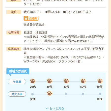
タートもOK！
時給1800円～ ■週払いOK ■日収1万4400円以上
時給
交通費
交通費全額支給
看護師・准看護師
仕事内容
≪介護施設で体調管理がメインの看護師≫日常の体調管理が
メインだから、基礎的な看護の知識があればOK！…
職種未経験OK / ブランクOK / パソコンスキル不要 / 英語力不
応募資格
要
≪履歴書不要≫・年齢不問（50代・60代の方も活躍中！）・
WワークOK・未経験OK・ブランクOK・看…
職場の雰囲気
年齢層
20代
30代
40代
50代
60代
男女比率
女性
男性
もっと見る