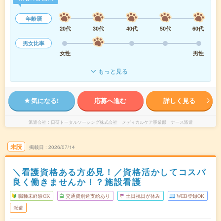
年齢層
20代
30代
40代
50代
60代
男女比率
女性
男性
もっと見る
気になる!
応募へ進む
詳しく見る
派遣会社
日研トータルソーシング株式会社 メディカルケア事業部 ナース派遣
未読
掲載日
2026/07/14
＼看護資格ある方必見！／資格活かしてコスパ
良く働きませんか！？施設看護
職種未経験OK
交通費別途支給あり
土日祝日が休み
WEB登録OK
派遣