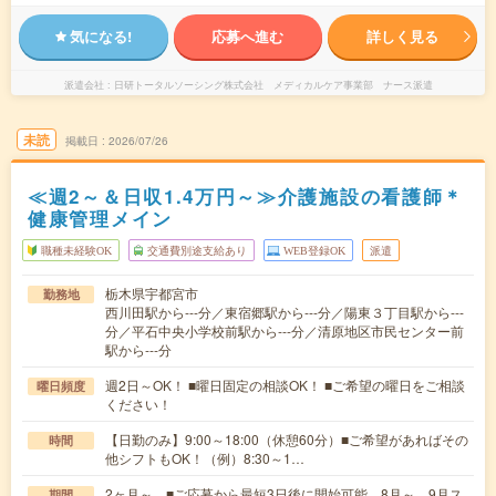
気になる!
応募へ進む
詳しく見る
派遣会社
日研トータルソーシング株式会社 メディカルケア事業部 ナース派遣
未読
掲載日
2026/07/26
≪週2～＆日収1.4万円～≫介護施設の看護師＊
健康管理メイン
職種未経験OK
交通費別途支給あり
WEB登録OK
派遣
栃木県宇都宮市
勤務地
西川田駅から---分／東宿郷駅から---分／陽東３丁目駅から---
分／平石中央小学校前駅から---分／清原地区市民センター前
駅から---分
週2日～OK！ ■曜日固定の相談OK！ ■ご希望の曜日をご相談
曜日頻度
ください！
【日勤のみ】9:00～18:00（休憩60分）■ご希望があればその
時間
他シフトもOK！（例）8:30～1…
2ヶ月～ ■ご応募から最短3日後に開始可能 8月～、9月ス
期間