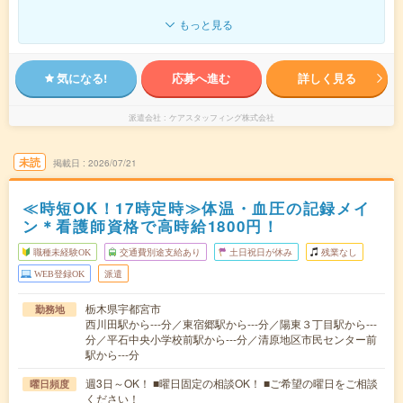
もっと見る
気になる!
応募へ進む
詳しく見る
派遣会社
ケアスタッフィング株式会社
未読
掲載日
2026/07/21
≪時短OK！17時定時≫体温・血圧の記録メイ
ン＊看護師資格で高時給1800円！
職種未経験OK
交通費別途支給あり
土日祝日が休み
残業なし
WEB登録OK
派遣
栃木県宇都宮市
勤務地
西川田駅から---分／東宿郷駅から---分／陽東３丁目駅から---
分／平石中央小学校前駅から---分／清原地区市民センター前
駅から---分
週3日～OK！ ■曜日固定の相談OK！ ■ご希望の曜日をご相談
曜日頻度
ください！