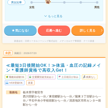
男女比率
女性
男性
もっと見る
気になる!
応募へ進む
詳しく見る
派遣会社
日研トータルソーシング株式会社 メディカルケア事業部 ナース派遣
未読
掲載日
2026/07/20
≪最短3日後開始OK！≫体温・血圧の記録メイ
ン＊看護師資格で高収入Get！
職種未経験OK
交通費別途支給あり
土日祝日が休み
残業なし
WEB登録OK
派遣
栃木県宇都宮市
勤務地
西川田駅から---分／東宿郷駅から---分／陽東３丁目駅から---
分／平石中央小学校前駅から---分／清原地区市民センター前
駅から---分