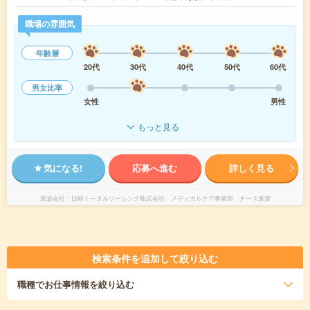
職場の雰囲気
年齢層
20代
30代
40代
50代
60代
男女比率
女性
男性
もっと見る
気になる!
応募へ進む
詳しく見る
派遣会社
日研トータルソーシング株式会社 メディカルケア事業部 ナース派遣
検索条件を追加して絞り込む
職種
でお仕事情報を絞り込む