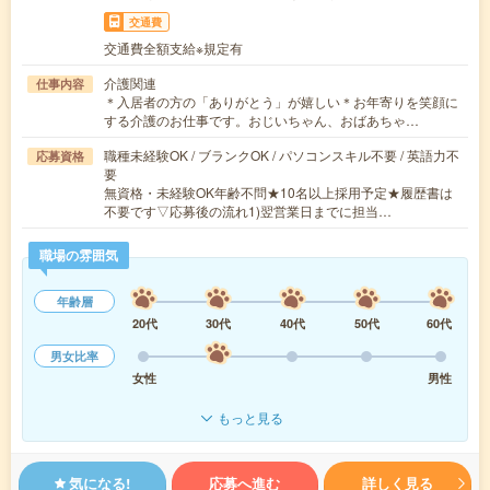
交通費
交通費全額支給※規定有
介護関連
仕事内容
＊入居者の方の「ありがとう」が嬉しい＊お年寄りを笑顔に
する介護のお仕事です。おじいちゃん、おばあちゃ…
職種未経験OK / ブランクOK / パソコンスキル不要 / 英語力不
応募資格
要
無資格・未経験OK年齢不問★10名以上採用予定★履歴書は
不要です▽応募後の流れ1)翌営業日までに担当…
職場の雰囲気
年齢層
20代
30代
40代
50代
60代
男女比率
女性
男性
もっと見る
気になる!
応募へ進む
詳しく見る