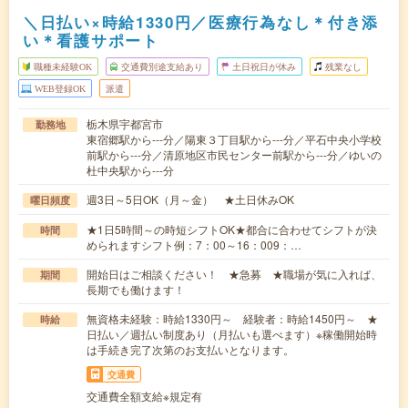
＼日払い×時給1330円／医療行為なし＊付き添
い＊看護サポート
職種未経験OK
交通費別途支給あり
土日祝日が休み
残業なし
WEB登録OK
派遣
栃木県宇都宮市
勤務地
東宿郷駅から---分／陽東３丁目駅から---分／平石中央小学校
前駅から---分／清原地区市民センター前駅から---分／ゆいの
杜中央駅から---分
週3日～5日OK（月～金） ★土日休みOK
曜日頻度
★1日5時間～の時短シフトOK★都合に合わせてシフトが決
時間
められますシフト例：7：00～16：009：…
開始日はご相談ください！ ★急募 ★職場が気に入れば、
期間
長期でも働けます！
無資格未経験：時給1330円～ 経験者：時給1450円～ ★
時給
日払い／週払い制度あり（月払いも選べます）※稼働開始時
は手続き完了次第のお支払いとなります。
交通費
交通費全額支給※規定有