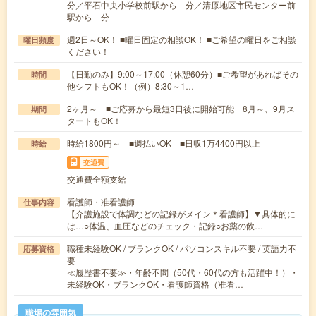
分／平石中央小学校前駅から---分／清原地区市民センター前
駅から---分
週2日～OK！ ■曜日固定の相談OK！ ■ご希望の曜日をご相談
曜日頻度
ください！
【日勤のみ】9:00～17:00（休憩60分）■ご希望があればその
時間
他シフトもOK！（例）8:30～1…
2ヶ月～ ■ご応募から最短3日後に開始可能 8月～、9月ス
期間
タートもOK！
時給1800円～ ■週払いOK ■日収1万4400円以上
時給
交通費
交通費全額支給
看護師・准看護師
仕事内容
【介護施設で体調などの記録がメイン＊看護師】▼具体的に
は…○体温、血圧などのチェック・記録○お薬の飲…
職種未経験OK / ブランクOK / パソコンスキル不要 / 英語力不
応募資格
要
≪履歴書不要≫・年齢不問（50代・60代の方も活躍中！）・
未経験OK・ブランクOK・看護師資格（准看…
職場の雰囲気