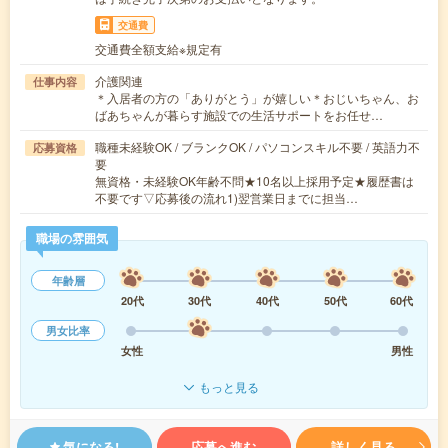
交通費
交通費全額支給※規定有
介護関連
仕事内容
＊入居者の方の「ありがとう」が嬉しい＊おじいちゃん、お
ばあちゃんが暮らす施設での生活サポートをお任せ…
職種未経験OK / ブランクOK / パソコンスキル不要 / 英語力不
応募資格
要
無資格・未経験OK年齢不問★10名以上採用予定★履歴書は
不要です▽応募後の流れ1)翌営業日までに担当…
職場の雰囲気
年齢層
20代
30代
40代
50代
60代
男女比率
女性
男性
もっと見る
気になる!
応募へ進む
詳しく見る