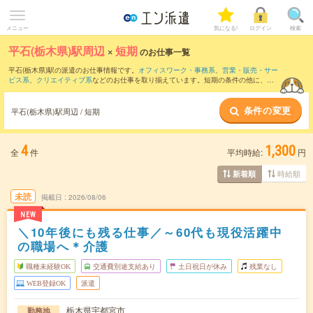
メニュー
気になる!
ログイン
検索
平石(栃木県)駅周辺
×
短期
のお仕事一覧
平石(栃木県)駅の派遣のお仕事情報です。
オフィスワーク・事務系
、
営業・販売・サー
ビス系
、
クリエイティブ系
などのお仕事を取り揃えています。短期の条件の他に、
交
通費別途支給あり
、
職種未経験OK
、
友だちと一緒の応募OK
などでもお探し頂けま
す。
条件の変更
平石(栃木県)駅周辺 / 短期
4
1,300
全
件
平均時給:
円
時給順
新着順
未読
掲載日
2026/08/06
NEW
＼10年後にも残る仕事／～60代も現役活躍中
の職場へ＊介護
職種未経験OK
交通費別途支給あり
土日祝日が休み
残業なし
WEB登録OK
派遣
栃木県宇都宮市
勤務地