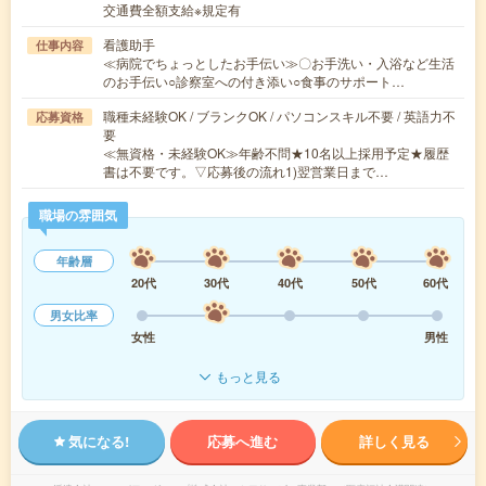
交通費全額支給※規定有
看護助手
仕事内容
≪病院でちょっとしたお手伝い≫〇お手洗い・入浴など生活
のお手伝い○診察室への付き添い○食事のサポート…
職種未経験OK / ブランクOK / パソコンスキル不要 / 英語力不
応募資格
要
≪無資格・未経験OK≫年齢不問★10名以上採用予定★履歴
書は不要です。▽応募後の流れ1)翌営業日まで…
職場の雰囲気
年齢層
20代
30代
40代
50代
60代
男女比率
女性
男性
もっと見る
気になる!
応募へ進む
詳しく見る