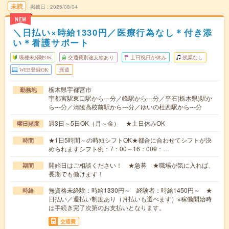
未読
掲載日
2026/08/04
NEW
＼日払い×時給1330円／医療行為なし＊付き添
い＊看護サポート
職種未経験OK
交通費別途支給あり
土日祝日が休み
残業なし
WEB登録OK
派遣
栃木県宇都宮市
勤務地
宇都宮駅東口駅から---分／峰駅から---分／平石(栃木県)駅か
ら---分／清陵高校前駅から---分／ゆいの杜西駅から---分
週3日～5日OK（月～金） ★土日休みOK
曜日頻度
★1日5時間～の時短シフトOK★都合に合わせてシフトが決
時間
められますシフト例：7：00～16：009：…
開始日はご相談ください！ ★急募 ★職場が気に入れば、
期間
長期でも働けます！
無資格未経験：時給1330円～ 経験者：時給1450円～ ★
時給
日払い／週払い制度あり（月払いも選べます）※稼働開始時
は手続き完了次第のお支払いとなります。
交通費