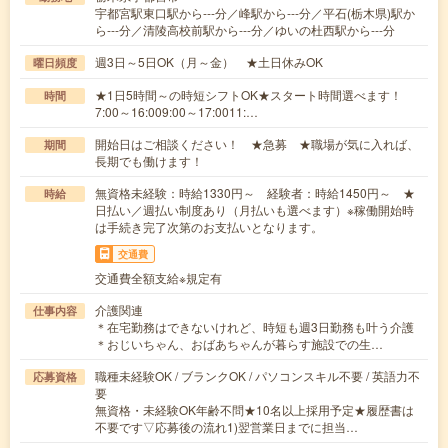
宇都宮駅東口駅から---分／峰駅から---分／平石(栃木県)駅か
ら---分／清陵高校前駅から---分／ゆいの杜西駅から---分
週3日～5日OK（月～金） ★土日休みOK
曜日頻度
★1日5時間～の時短シフトOK★スタート時間選べます！
時間
7:00～16:009:00～17:0011:…
開始日はご相談ください！ ★急募 ★職場が気に入れば、
期間
長期でも働けます！
無資格未経験：時給1330円～ 経験者：時給1450円～ ★
時給
日払い／週払い制度あり（月払いも選べます）※稼働開始時
は手続き完了次第のお支払いとなります。
交通費
交通費全額支給※規定有
介護関連
仕事内容
＊在宅勤務はできないけれど、時短も週3日勤務も叶う介護
＊おじいちゃん、おばあちゃんが暮らす施設での生…
職種未経験OK / ブランクOK / パソコンスキル不要 / 英語力不
応募資格
要
無資格・未経験OK年齢不問★10名以上採用予定★履歴書は
不要です▽応募後の流れ1)翌営業日までに担当…