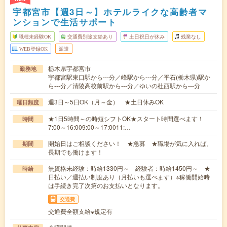
宇都宮市【週3日～】ホテルライクな高齢者マ
ンションで生活サポート
職種未経験OK
交通費別途支給あり
土日祝日が休み
残業なし
WEB登録OK
派遣
栃木県宇都宮市
勤務地
宇都宮駅東口駅から---分／峰駅から---分／平石(栃木県)駅か
ら---分／清陵高校前駅から---分／ゆいの杜西駅から---分
週3日～5日OK（月～金） ★土日休みOK
曜日頻度
★1日5時間～の時短シフトOK★スタート時間選べます！
時間
7:00～16:009:00～17:0011:…
開始日はご相談ください！ ★急募 ★職場が気に入れば、
期間
長期でも働けます！
無資格未経験：時給1330円～ 経験者：時給1450円～ ★
時給
日払い／週払い制度あり（月払いも選べます）※稼働開始時
は手続き完了次第のお支払いとなります。
交通費
交通費全額支給※規定有