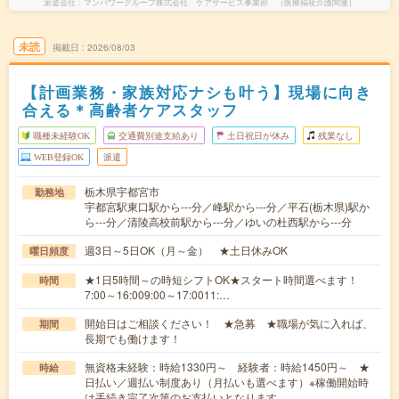
派遣会社
マンパワーグループ株式会社 ケアサービス事業部 （医療福祉介護関連）
未読
掲載日
2026/08/03
【計画業務・家族対応ナシも叶う】現場に向き
合える＊高齢者ケアスタッフ
職種未経験OK
交通費別途支給あり
土日祝日が休み
残業なし
WEB登録OK
派遣
栃木県宇都宮市
勤務地
宇都宮駅東口駅から---分／峰駅から---分／平石(栃木県)駅か
ら---分／清陵高校前駅から---分／ゆいの杜西駅から---分
週3日～5日OK（月～金） ★土日休みOK
曜日頻度
★1日5時間～の時短シフトOK★スタート時間選べます！
時間
7:00～16:009:00～17:0011:…
開始日はご相談ください！ ★急募 ★職場が気に入れば、
期間
長期でも働けます！
無資格未経験：時給1330円～ 経験者：時給1450円～ ★
時給
日払い／週払い制度あり（月払いも選べます）※稼働開始時
は手続き完了次第のお支払いとなります。