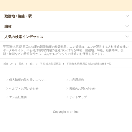
勤務地 / 路線・駅
職種
人気の検索インデックス
平石(栃木県)駅周辺の短期の派遣情報の検索結果。エン派遣は、エンが運営する人材派遣会社の
ポータルサイト。平石(栃木県)駅周辺の派遣/求人情報を職種、勤務地、時給、勤務時間、長
期・短期などの希望条件から、あなたにピッタリの派遣のお仕事を探せます。
派遣TOP
関東
栃木
平石(栃木県)駅周辺
平石(栃木県)駅周辺 短期の派遣の仕事一覧
個人情報の取り扱いについて
ご利用規約
ヘルプ・お問い合わせ
掲載のお問い合わせ
エン会社概要
サイトマップ
Copyright © en Inc.