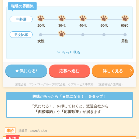
職場の雰囲気
年齢層
20代
30代
40代
50代
60代
男女比率
女性
男性
もっと見る
気になる!
応募へ進む
詳しく見る
派遣会社
マンパワーグループ株式会社 ケアサービス事業部 （医療福祉介護関連）
興味があったら「★気になる！」をタップ！
「気になる！」を押しておくと、派遣会社から
「面談確約」
や
「応募歓迎」
が届きます！
未読
掲載日
2026/08/06
NEW