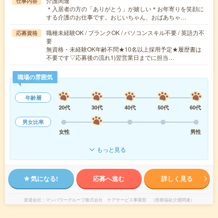
介護関連
仕事内容
＊入居者の方の「ありがとう」が嬉しい＊お年寄りを笑顔に
する介護のお仕事です。おじいちゃん、おばあちゃ…
職種未経験OK / ブランクOK / パソコンスキル不要 / 英語力不
応募資格
要
無資格・未経験OK年齢不問★10名以上採用予定★履歴書は
不要です▽応募後の流れ1)翌営業日までに担当…
職場の雰囲気
年齢層
20代
30代
40代
50代
60代
男女比率
女性
男性
もっと見る
気になる!
応募へ進む
詳しく見る
派遣会社
マンパワーグループ株式会社 ケアサービス事業部 （医療福祉介護関連）