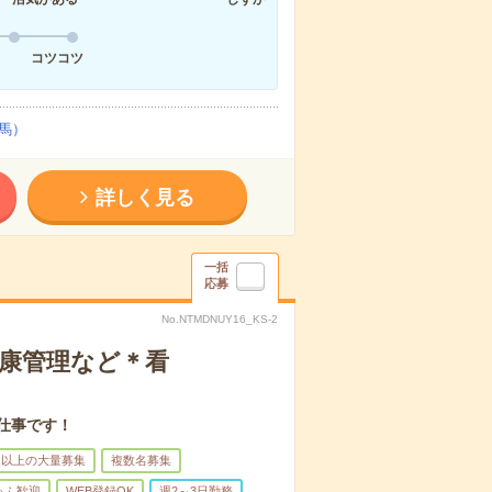
コツコツ
馬）
詳しく見る
一括
応募
No.NTMDNUY16_KS-2
健康管理など＊看
仕事です！
名以上の大量募集
複数名募集
ゅふ歓迎
WEB登録OK
週2～3日勤務