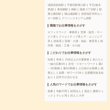
清陵高校前駅
宇都宮駅東口駅
平石(栃木
県)駅
東宿郷駅
峰駅
陽東３丁目駅
駅
東公園前駅
飛山城跡駅
清原地区市民セン
ター前駅
グリーンスタジアム前駅
職種でお仕事情報をさがす
オフィスワーク・事務系
営業・販売・サー
ビス系
クリエイティブ系
IT・エンジニア
系
技術系
医療・介護・福祉・教育系
軽
作業・物流・工場・その他
こだわりでお仕事情報をさがす
短期
単発
10名以上の大量募集
友だちと
一緒の応募OK
在宅・リモートワーク
週2
～3日勤務
週4日勤務
土日祝のみ勤務
残
業なし
副業・WワークOK
交通費別途支給
あり
語学力が活かせる
人気のワードでお仕事情報をさがす
急募
年齢不問
財団法人
英語
書類チェ
ック
テレビ局
封入
大学