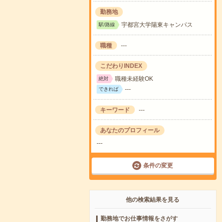
勤務地
宇都宮大学陽東キャンパス
駅/路線
職種
---
こだわりINDEX
職種未経験OK
絶対
---
できれば
キーワード
---
あなたのプロフィール
---
条件の変更
他の検索結果を見る
勤務地でお仕事情報をさがす