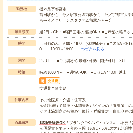
勤務地
栃木県宇都宮市
鶴田駅から---分／駅東公園前駅から---分／宇都宮大
ら---分／グリーンスタジアム前駅から---分
曜日頻度
週2日～OK！■曜日固定の相談OK！■ご希望の曜日を
時間
【日勤のみ】9:00～18:00（休憩60分）■ご希望があれ
0 10:00～19:00 …
つづきを見る
期間
2ヶ月～ ■ご応募から最短3日後に開始可能 8月～、
時給
時給1800円～ ■週払いOK ■日収1万4400円以上
交通費
交通費全額支給
仕事内容
その他医療・介護・保育系
≪介護施設で健康・体調管理がメインの「看護師」の
ック体温測定から始めて脈拍・呼吸測定・血圧測定の
応募資格
職種未経験OK
/ ブランクOK / パソコンスキル不要 /
≪履歴書不要≫・年齢不問（50代・60代の方も活躍中