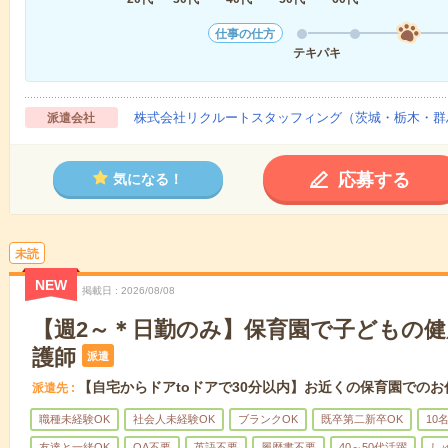
仕事の仕方
テキパキ
株式会社リクルートスタッフィング（茨城・栃木・群
派遣会社
応募する
気になる！
未読
NEW
掲載日
2026/08/08
【週2～＊日勤のみ】保育園で子どもの
護師
派遣
【自宅からドアtoドアで30分以内】お近くの保育園でのお
派遣先
職種未経験OK
社会人未経験OK
ブランクOK
既卒第二新卒OK
10
友達と一緒OK
OA不要
英語不要
履歴書不要
40～50代活躍
し