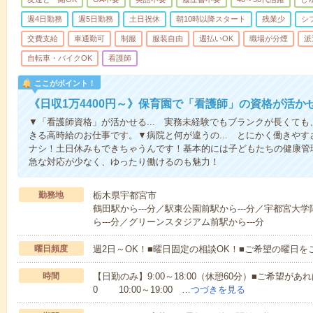
週4日勤務
週5日勤務
土日祝休
朝10時以降スタート
残業少
シ
交費支給
車通勤可
制服
服装自由
週払いOK
職場が分煙
派
自転車・バイクOK
看護師
ここがポイント！
《日収1万4400円～》保育園で「看護師」の資格が活
▼「看護師資格」が活かせる... 実務未経験でもブランクが長くて
きる高時給のお仕事です。▼病院と何が違うの... とにかく働きや
ナシ！土日休みもできちゃうんです！基本的には子どもたちの健康管
急な対応が少なく、ゆったり働けるのも魅力！
勤務地
栃木県宇都宮市
鶴田駅から---分／駅東公園前駅から---分／宇都宮大
ら---分／グリーンスタジアム前駅から---分
曜日頻度
週2日～OK！■曜日固定の相談OK！■ご希望の曜日を
時間
【日勤のみ】9:00～18:00（休憩60分）■ご希望があれ
0 10:00～19:00 …
つづきを見る