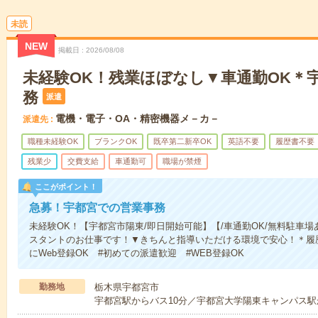
未読
NEW
掲載日
2026/08/08
未経験OK！残業ほぼなし▼車通勤OK＊
務
派遣
電機・電子・OA・精密機器メ－カ－
派遣先
職種未経験OK
ブランクOK
既卒第二新卒OK
英語不要
履歴書不要
残業少
交費支給
車通勤可
職場が禁煙
ここがポイント！
急募！宇都宮での営業事務
未経験OK！【宇都宮市陽東/即日開始可能】【/車通勤OK/無料駐車
スタントのお仕事です！▼きちんと指導いただける環境で安心！＊履
にWeb登録OK #初めての派遣歓迎 #WEB登録OK
勤務地
栃木県宇都宮市
宇都宮駅からバス10分／宇都宮大学陽東キャンパス駅