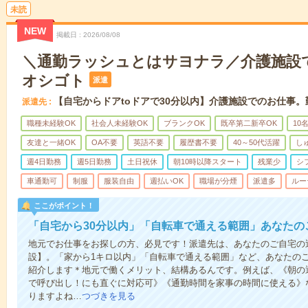
未読
NEW
掲載日
2026/08/08
＼通勤ラッシュとはサヨナラ／介護施設
オシゴト
派遣
【自宅からドアtoドアで30分以内】介護施設でのお仕事
派遣先
職種未経験OK
社会人未経験OK
ブランクOK
既卒第二新卒OK
10
友達と一緒OK
OA不要
英語不要
履歴書不要
40～50代活躍
し
週4日勤務
週5日勤務
土日祝休
朝10時以降スタート
残業少
シ
車通勤可
制服
服装自由
週払いOK
職場が分煙
派遣多
ルー
ここがポイント！
「自宅から30分以内」「自転車で通える範囲」あなたの
地元でお仕事をお探しの方、必見です！派遣先は、あなたのご自宅の
設】。「家から1キロ以内」「自転車で通える範囲」など、あなたの
紹介します＊地元で働くメリット、結構あるんです。例えば、《朝の
で呼び出し！にも直ぐに対応可》《通勤時間を家事の時間に使える》
りますよね…
つづきを見る