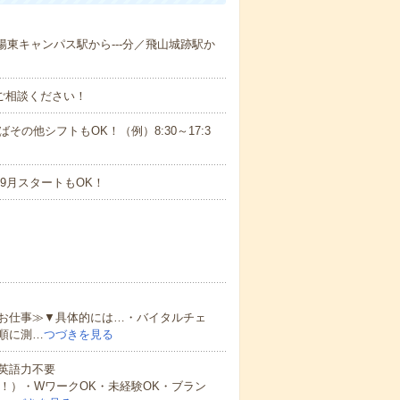
学陽東キャンパス駅から---分／飛山城跡駅か
ご相談ください！
ばその他シフトもOK！（例）8:30～17:3
9月スタートもOK！
お仕事≫▼具体的には…・バイタルチェ
順に測…
つづきを見る
 英語力不要
！）・WワークOK・未経験OK・ブラン