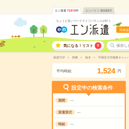
エン派遣
71573
件
エンバイト
82182
件
ちょうど良いワークライフバランスが叶う
関東版
気になる！リスト
0
保存し
派遣TOP
関東
栃木
宇都宮大学陽東キャン
,
1
5
2
4
平均時給:
円
設定中の検索条件
期間
---
派遣形式
---
時給
---