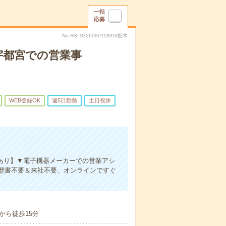
一括
応募
No.RSITG260801189D/栃木
宇都宮での営業事
WEB登録OK
週5日勤務
土日祝休
場あり】▼電子機器メーカーでの営業アシ
歴書不要＆来社不要、オンラインですぐ
から徒歩15分