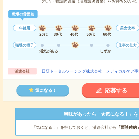
クOK・看護師資格（准看護師資格）をお持ちの方≪
職場の雰囲気
年齢層
男女比率
20代
30代
40代
50代
60代
職場の様子
仕事の仕方
活気がある
しずか
日研トータルソーシング株式会社 メディカルケア事
派遣会社
応募する
気になる！
興味があったら「★気になる！」を
「気になる！」を押しておくと、派遣会社から
「面談確約