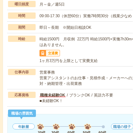
曜日頻度
月～金／週5日
時間
09:00-17:30（休憩60分）実働7時間30分（残業少な
期間
即日～長期 ※開始日相談OK
時給
時給1500円 月収例 22万円 時給1500円×実働7h3
はありません。
交通費
1ヶ月3万円を上限として実費支給
仕事内容
営業事務
営業アシスタントのお仕事・見積作成・メーカーへの
対・納期管理・出荷業務
応募資格
職種未経験OK
/ ブランクOK / 英語力不要
■未経験OK！
職場の雰囲気
年齢層
職場の様子
20代
30代
40代
50代
60代