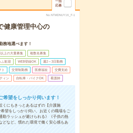
一括
応募
No.NTMDNUY16_F-1
で健康管理中心の
。勤務地選べます！
名以上の大量募集
複数名募集
ゅふ歓迎
WEB登録OK
週2～3日勤務
フト
交替制勤務
医療福祉
交費支給
ティン
自転車・バイクOK
看護師
ご希望をしっかり伺います！
近くにもきっとあるはずの【介護施
ご希望をしっかり伺い、お近くの職場をご
通勤ラッシュが避けられる》《子供の熱
などなど。慣れた環境で働く安心感もあ