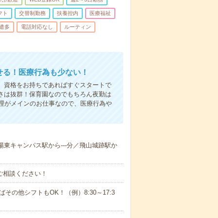
フト
交替制勤務
扶養控内
医療福祉
遣多
電話対応なし
ルーティン
かせる！医療行為も少ない！
も、資格をお持ちであればすぐスタートで
すさは抜群！保育園なのでもちろん夜勤は
理がメインのお仕事なので、医療行為や
学陽東キャンパス駅から---分／飛山城跡駅か
ご相談ください！
ばその他シフトもOK！（例）8:30～17:3