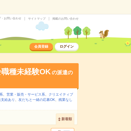
プ・お問い合わせ
サイトマップ
掲載のお問い合わせ
会員登録
ログイン
職種未経験OK
で
の派遣の
系
、
営業・販売・サービス系
、
クリエイティブ
途支給あり
、
友だちと一緒の応募OK
、
残業なし
新着順