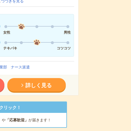
…
つづきを見る
女性
男性
テキパキ
コツコツ
業部 ナース派遣
詳しく見る
クリック！
」
や
「応募歓迎」
が届きます！