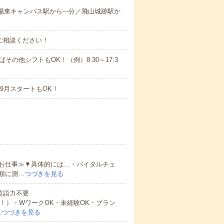
学陽東キャンパス駅から---分／飛山城跡駅か
ご相談ください！
ばその他シフトもOK！（例）8:30～17:3
9月スタートもOK！
お仕事≫▼具体的には…・バイタルチェ
順に測…
つづきを見る
 英語力不要
！）・WワークOK・未経験OK・ブラン
…
つづきを見る