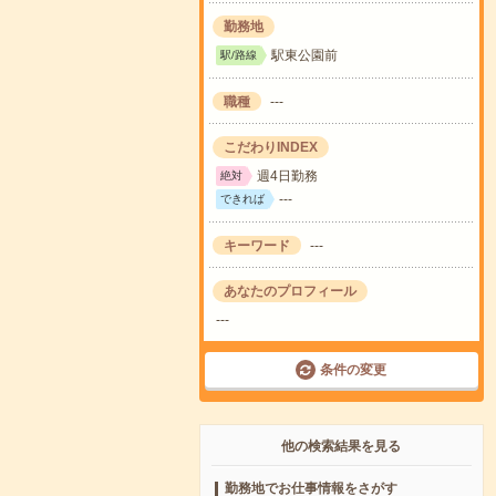
勤務地
駅東公園前
駅/路線
職種
---
こだわりINDEX
週4日勤務
絶対
---
できれば
キーワード
---
あなたのプロフィール
---
条件の変更
他の検索結果を見る
勤務地でお仕事情報をさがす