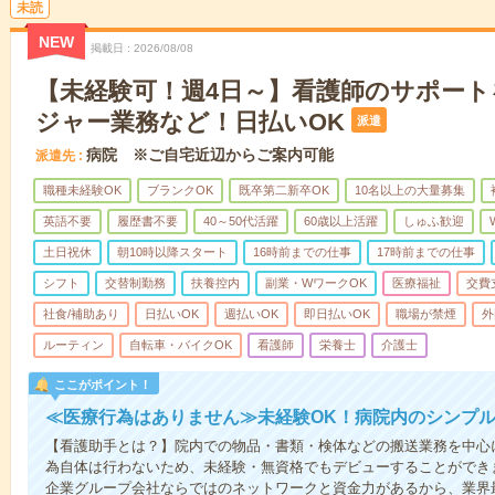
未読
NEW
掲載日
2026/08/08
【未経験可！週4日～】看護師のサポー
ジャー業務など！日払いOK
派遣
病院 ※ご自宅近辺からご案内可能
派遣先
職種未経験OK
ブランクOK
既卒第二新卒OK
10名以上の大量募集
英語不要
履歴書不要
40～50代活躍
60歳以上活躍
しゅふ歓迎
土日祝休
朝10時以降スタート
16時前までの仕事
17時前までの仕事
シフト
交替制勤務
扶養控内
副業・WワークOK
医療福祉
交費
社食/補助あり
日払いOK
週払いOK
即日払いOK
職場が禁煙
外
ルーティン
自転車・バイクOK
看護師
栄養士
介護士
ここがポイント！
≪医療行為はありません≫未経験OK！病院内のシンプ
【看護助手とは？】院内での物品・書類・検体などの搬送業務を中心
為自体は行わないため、未経験・無資格でもデビューすることができ
企業グループ会社ならではのネットワークと資金力があるから、業界