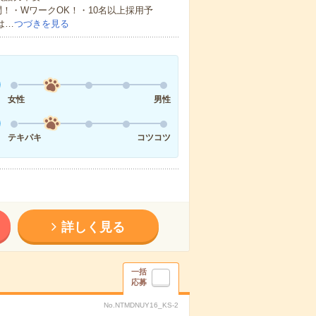
！・WワークOK！・10名以上採用予
は…
つづきを見る
女性
男性
テキパキ
コツコツ
詳しく見る
一括
応募
No.NTMDNUY16_KS-2