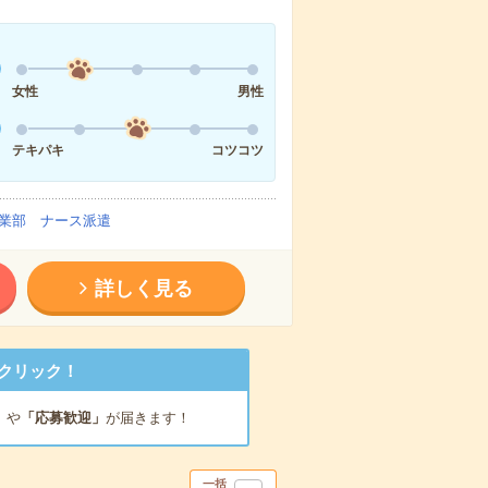
女性
男性
テキパキ
コツコツ
業部 ナース派遣
詳しく見る
クリック！
」
や
「応募歓迎」
が届きます！
一括