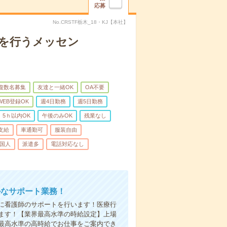
応募
No.CRSTF栃木_18・KJ【本社】
トを行うメッセン
複数名募集
友達と一緒OK
OA不要
WEB登録OK
週4日勤務
週5日勤務
5ｈ以内OK
午後のみOK
残業なし
支給
車通勤可
服装自由
国人
派遣多
電話対応なし
ルなサポート業務！
に看護師のサポートを行います！医療行
ます！【業界最高水準の時給設定】上場
最高水準の高時給でお仕事をご案内でき