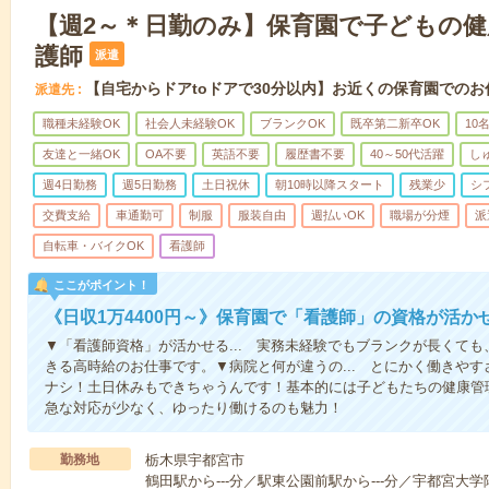
【週2～＊日勤のみ】保育園で子どもの
護師
派遣
【自宅からドアtoドアで30分以内】お近くの保育園でのお
派遣先
職種未経験OK
社会人未経験OK
ブランクOK
既卒第二新卒OK
10
友達と一緒OK
OA不要
英語不要
履歴書不要
40～50代活躍
し
週4日勤務
週5日勤務
土日祝休
朝10時以降スタート
残業少
シ
交費支給
車通勤可
制服
服装自由
週払いOK
職場が分煙
派
自転車・バイクOK
看護師
ここがポイント！
《日収1万4400円～》保育園で「看護師」の資格が活
▼「看護師資格」が活かせる... 実務未経験でもブランクが長くて
きる高時給のお仕事です。▼病院と何が違うの... とにかく働きや
ナシ！土日休みもできちゃうんです！基本的には子どもたちの健康管
急な対応が少なく、ゆったり働けるのも魅力！
勤務地
栃木県宇都宮市
鶴田駅から---分／駅東公園前駅から---分／宇都宮大