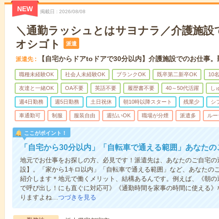
NEW
掲載日
2026/08/08
＼通勤ラッシュとはサヨナラ／介護施設
オシゴト
派遣
【自宅からドアtoドアで30分以内】介護施設でのお仕事
派遣先
職種未経験OK
社会人未経験OK
ブランクOK
既卒第二新卒OK
10
友達と一緒OK
OA不要
英語不要
履歴書不要
40～50代活躍
し
週4日勤務
週5日勤務
土日祝休
朝10時以降スタート
残業少
シ
車通勤可
制服
服装自由
週払いOK
職場が分煙
派遣多
ルー
ここがポイント！
「自宅から30分以内」「自転車で通える範囲」あなたの
地元でお仕事をお探しの方、必見です！派遣先は、あなたのご自宅の
設】。「家から1キロ以内」「自転車で通える範囲」など、あなたの
紹介します＊地元で働くメリット、結構あるんです。例えば、《朝の
で呼び出し！にも直ぐに対応可》《通勤時間を家事の時間に使える》
りますよね…
つづきを見る