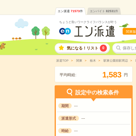
エン派遣
71573
件
エンバイト
82531
件
ちょうど良いワークライフバランスが叶う
関東版
気になる！リスト
0
保存し
派遣TOP
関東
栃木
駅東公園前駅周辺
,
1
5
8
3
平均時給:
円
設定中の検索条件
期間
---
派遣形式
---
時給
---