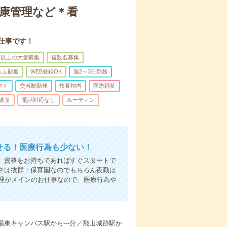
健康管理など＊看
仕事です！
名以上の大量募集
複数名募集
ゅふ歓迎
WEB登録OK
週2～3日勤務
フト
交替制勤務
扶養控内
医療福祉
遣多
電話対応なし
ルーティン
かせる！医療行為も少ない！
も、資格をお持ちであればすぐスタートで
すさは抜群！保育園なのでもちろん夜勤は
理がメインのお仕事なので、医療行為や
学陽東キャンパス駅から---分／飛山城跡駅か