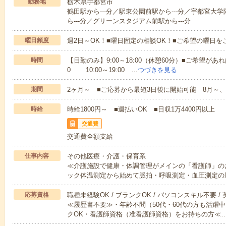
勤務地
栃木県宇都宮市
鶴田駅から---分／駅東公園前駅から---分／宇都宮大
ら---分／グリーンスタジアム前駅から---分
曜日頻度
週2日～OK！■曜日固定の相談OK！■ご希望の曜日を
時間
【日勤のみ】9:00～18:00（休憩60分）■ご希望があれ
0 10:00～19:00 …
つづきを見る
期間
2ヶ月～ ■ご応募から最短3日後に開始可能 8月～、
時給
時給1800円～ ■週払いOK ■日収1万4400円以上
交通費
交通費全額支給
仕事内容
その他医療・介護・保育系
≪介護施設で健康・体調管理がメインの「看護師」の
ック体温測定から始めて脈拍・呼吸測定・血圧測定の
応募資格
職種未経験OK / ブランクOK / パソコンスキル不要 /
≪履歴書不要≫・年齢不問（50代・60代の方も活躍中
クOK・看護師資格（准看護師資格）をお持ちの方≪