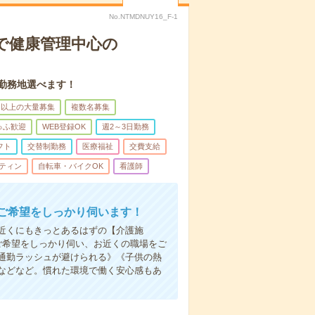
No.NTMDNUY16_F-1
で健康管理中心の
。勤務地選べます！
名以上の大量募集
複数名募集
ゅふ歓迎
WEB登録OK
週2～3日勤務
フト
交替制勤務
医療福祉
交費支給
ティン
自転車・バイクOK
看護師
ご希望をしっかり伺います！
近くにもきっとあるはずの【介護施
ご希望をしっかり伺い、お近くの職場をご
通勤ラッシュが避けられる》《子供の熱
などなど。慣れた環境で働く安心感もあ