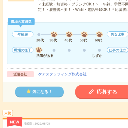
＜未経験・無資格・ブランクOK！＞・年齢、学歴不問
定！・履歴書不要！・WEB・電話登録OK！＊応募後
職場の雰囲気
年齢層
男女比率
20代
30代
40代
50代
60代
職場の様子
仕事の仕方
活気がある
しずか
ケアスタッフィング株式会社
派遣会社
応募する
気になる！
未読
NEW
掲載日
2026/08/08