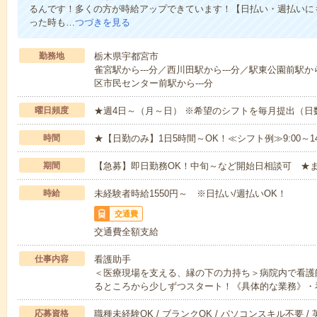
るんです！多くの方が時給アップできています！【日払い・週払いに
った時も…
つづきを見る
勤務地
栃木県宇都宮市
雀宮駅から---分／西川田駅から---分／駅東公園前駅から
区市民センター前駅から---分
曜日頻度
★週4日～（月～日） ※希望のシフトを毎月提出（
時間
★【日勤のみ】1日5時間～OK！≪シフト例≫9:00～14:001
期間
【急募】即日勤務OK！中旬～など開始日相談可 ★
時給
未経験者時給1550円～ ※日払い/週払いOK！
交通費
交通費全額支給
仕事内容
看護助手
＜医療現場を支える、縁の下の力持ち＞病院内で看護
るところから少しずつスタート！《具体的な業務》・
応募資格
職種未経験OK / ブランクOK / パソコンスキル不要 /