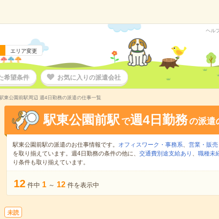
ヘル
エリア変更
た希望条件
お気に入りの派遣会社
駅東公園前駅周辺 週4日勤務の派遣の仕事一覧
駅東公園前駅
週4日勤務
で
の派遣
駅東公園前駅の派遣のお仕事情報です。
オフィスワーク・事務系
、
営業・販売
を取り揃えています。週4日勤務の条件の他に、
交通費別途支給あり
、
職種未
り条件も取り揃えています。
12
1
12
件中
～
件を表示中
未読