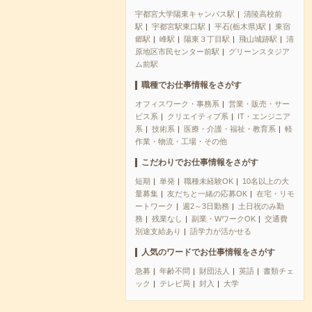
宇都宮大学陽東キャンパス駅
清陵高校前
駅
宇都宮駅東口駅
平石(栃木県)駅
東宿
郷駅
峰駅
陽東３丁目駅
飛山城跡駅
清
原地区市民センター前駅
グリーンスタジア
ム前駅
職種でお仕事情報をさがす
オフィスワーク・事務系
営業・販売・サー
ビス系
クリエイティブ系
IT・エンジニア
系
技術系
医療・介護・福祉・教育系
軽
作業・物流・工場・その他
こだわりでお仕事情報をさがす
短期
単発
職種未経験OK
10名以上の大
量募集
友だちと一緒の応募OK
在宅・リモ
ートワーク
週2～3日勤務
土日祝のみ勤
務
残業なし
副業・WワークOK
交通費
別途支給あり
語学力が活かせる
人気のワードでお仕事情報をさがす
急募
年齢不問
財団法人
英語
書類チェ
ック
テレビ局
封入
大学