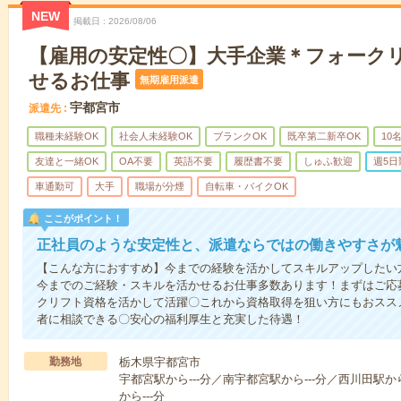
NEW
掲載日
2026/08/06
【雇用の安定性〇】大手企業＊フォーク
せるお仕事
無期雇用派遣
宇都宮市
派遣先
職種未経験OK
社会人未経験OK
ブランクOK
既卒第二新卒OK
10
友達と一緒OK
OA不要
英語不要
履歴書不要
しゅふ歓迎
週5日
車通勤可
大手
職場が分煙
自転車・バイクOK
ここがポイント！
正社員のような安定性と、派遣ならではの働きやすさが
【こんな方におすすめ】今までの経験を活かしてスキルアップしたい
今までのご経験・スキルを活かせるお仕事多数あります！まずはご応募
クリフト資格を活かして活躍〇これから資格取得を狙い方にもおスス
者に相談できる〇安心の福利厚生と充実した待遇！
勤務地
栃木県宇都宮市
宇都宮駅から---分／南宇都宮駅から---分／西川田駅か
から---分