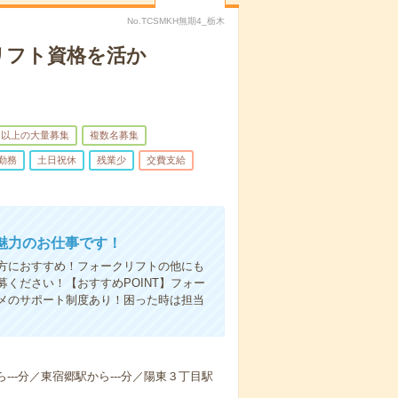
No.TCSMKH無期4_栃木
リフト資格を活か
名以上の大量募集
複数名募集
勤務
土日祝休
残業少
交費支給
魅力のお仕事です！
方におすすめ！フォークリフトの他にも
ください！【おすすめPOINT】フォー
メのサポート制度あり！困った時は担当
ら---分／東宿郷駅から---分／陽東３丁目駅