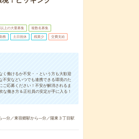
環境！ピッキング
名以上の大量募集
複数名募集
勤務
土日祝休
残業少
交費支給
なく働けるか不安・・という方も大歓迎
な不安などいつでも連携できる環境のた
にご応募ください！不安が解消されるま
柔軟な働き方＆正社員の安定が手に入る！
ら---分／東宿郷駅から---分／陽東３丁目駅