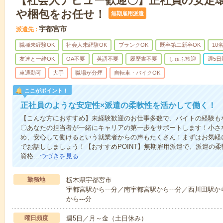
【社会人デビュー歓迎〇】正社員の安定
や梱包をお任せ！
無期雇用派遣
宇都宮市
派遣先
職種未経験OK
社会人未経験OK
ブランクOK
既卒第二新卒OK
10
友達と一緒OK
OA不要
英語不要
履歴書不要
しゅふ歓迎
週5日
車通勤可
大手
職場が分煙
自転車・バイクOK
ここがポイント！
正社員のような安定性×派遣の柔軟性を活かして働く！
【こんな方におすすめ】未経験歓迎のお仕事多数で、バイトの経験も
〇あなたの担当者が一緒にキャリアの第一歩をサポートします！小さ
め、安心して働けるという就業者からの声もたくさん！まずはお気軽
でお話ししましょう！【おすすめPOINT】無期雇用派遣で、派遣の
資格…
つづきを見る
勤務地
栃木県宇都宮市
宇都宮駅から---分／南宇都宮駅から---分／西川田駅か
から---分
曜日頻度
週5日／月～金（土日休み）