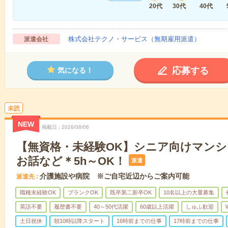
20代
30代
40代
株式会社テクノ・サービス（無期雇用派遣）
派遣会社
応募する
気になる！
未読
NEW
掲載日
2026/08/06
【無資格・未経験OK】シニア向けマン
お話など＊5h～OK！
派遣
介護施設や病院 ※ご自宅近辺からご案内可能
派遣先
職種未経験OK
ブランクOK
既卒第二新卒OK
10名以上の大量募集
英語不要
履歴書不要
40～50代活躍
60歳以上活躍
しゅふ歓迎
土日祝休
朝10時以降スタート
16時前までの仕事
17時前までの仕事