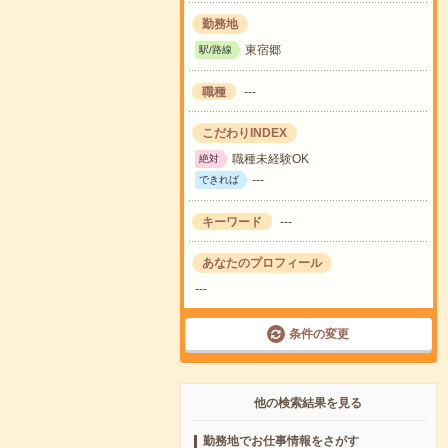
勤務地
東宿郷
駅/路線
職種
---
こだわりINDEX
職種未経験OK
絶対
---
できれば
キーワード
---
あなたのプロフィール
---
条件の変更
他の検索結果を見る
勤務地でお仕事情報をさがす