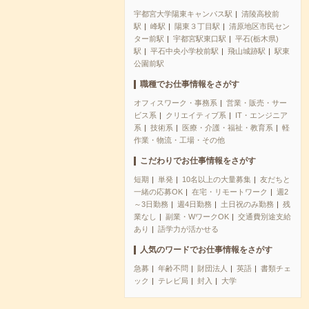
宇都宮大学陽東キャンパス駅
清陵高校前
駅
峰駅
陽東３丁目駅
清原地区市民セン
ター前駅
宇都宮駅東口駅
平石(栃木県)
駅
平石中央小学校前駅
飛山城跡駅
駅東
公園前駅
職種でお仕事情報をさがす
オフィスワーク・事務系
営業・販売・サー
ビス系
クリエイティブ系
IT・エンジニア
系
技術系
医療・介護・福祉・教育系
軽
作業・物流・工場・その他
こだわりでお仕事情報をさがす
短期
単発
10名以上の大量募集
友だちと
一緒の応募OK
在宅・リモートワーク
週2
～3日勤務
週4日勤務
土日祝のみ勤務
残
業なし
副業・WワークOK
交通費別途支給
あり
語学力が活かせる
人気のワードでお仕事情報をさがす
急募
年齢不問
財団法人
英語
書類チェ
ック
テレビ局
封入
大学