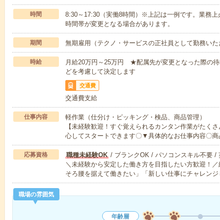
時間
8:30～17:30（実働8時間）※上記は一例です。業
時間帯が変更となる場合があります。
期間
無期雇用（テクノ・サービスの正社員として勤務いた
時給
月給20万円～25万円 ★配属先が変更となった際の
どを考慮して決定します
交通費
交通費支給
仕事内容
軽作業（仕分け・ピッキング・検品、商品管理）
【未経験歓迎！すぐ覚えられるカンタン作業がたくさ
心してスタートできます〇▼具体的なお仕事内容〇商
応募資格
職種未経験OK
/ ブランクOK / パソコンスキル不要 /
＼未経験から安定した働き方を目指したい方歓迎！／
そろ腰を据えて働きたい」「新しい仕事にチャレンジ
職場の雰囲気
年齢層