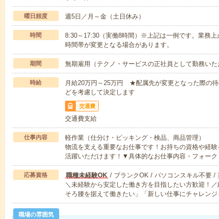
曜日頻度
週5日／月～金（土日休み）
時間
8:30～17:30（実働8時間）※上記は一例です。業
時間帯が変更となる場合があります。
期間
無期雇用（テクノ・サービスの正社員として勤務いた
時給
月給20万円～25万円 ★配属先が変更となった際の
どを考慮して決定します
交通費
交通費支給
仕事内容
軽作業（仕分け・ピッキング・検品、商品管理）
物流を支える重要なお仕事です！お持ちの資格や経験
活躍いただけます！▼具体的なお仕事内容・フォーク
応募資格
職種未経験OK
/ ブランクOK / パソコンスキル不要 /
＼未経験から安定した働き方を目指したい方歓迎！／
そろ腰を据えて働きたい」「新しい仕事にチャレンジ
職場の雰囲気