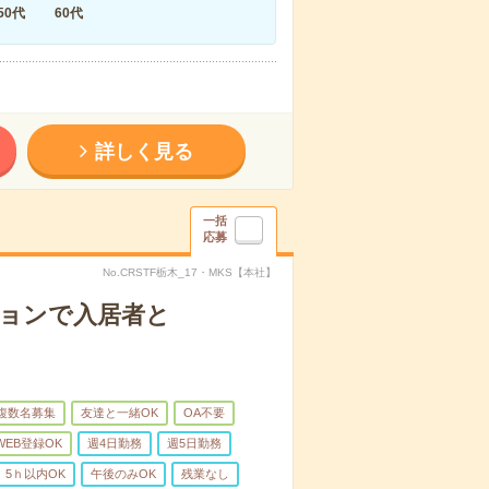
50代
60代
詳しく見る
一括
応募
No.CRSTF栃木_17・MKS【本社】
ションで入居者と
複数名募集
友達と一緒OK
OA不要
WEB登録OK
週4日勤務
週5日勤務
5ｈ以内OK
午後のみOK
残業なし