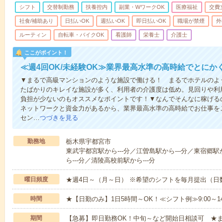
シフト
交替制勤務
扶養控内
副業・WワークOK
医療福祉
交費
社食/補助あり
日払いOK
週払いOK
即日払いOK
職場が禁煙
外
ルーティン
自転車・バイクOK
看護師
栄養士
介護士
ここがポイント！
≪週4回OK/未経験OK≫業界最高水準の高時給でとにか
▼まるで高級マンションのような施設で働ける！ まるでホテルのよ
たばかりのキレイな施設が多く、利用者の介護度は低め。見回りや利
負担が少ないのもオススメなポイントです！▼なんでそんなに稼げるの
ネットワークと資金力があるから、業界最高水準の高時給でお仕事を
セン…
つづきを見る
勤務地
栃木県宇都宮市
東武宇都宮駅から---分／江曽島駅から---分／東宿郷
ら---分／清陵高校前駅から---分
曜日頻度
★週4日～（月～日） ※希望のシフトを毎月提出（
時間
★【日勤のみ】1日5時間～OK！≪シフト例≫9:00～14:001
期間
【急募】即日勤務OK！中旬～など開始日相談可 ★