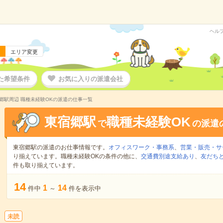
ヘル
エリア変更
た希望条件
お気に入りの派遣会社
郷駅周辺 職種未経験OKの派遣の仕事一覧
東宿郷駅
職種未経験OK
で
の派遣
東宿郷駅の派遣のお仕事情報です。
オフィスワーク・事務系
、
営業・販売・サ
り揃えています。職種未経験OKの条件の他に、
交通費別途支給あり
、
友だちと
件も取り揃えています。
14
1
14
件中
～
件を表示中
未読