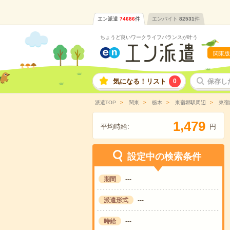
エン派遣
74686
件
エンバイト
82531
件
ちょうど良いワークライフバランスが叶う
関東版
気になる！リスト
0
保存し
派遣TOP
関東
栃木
東宿郷駅周辺
東宿
,
1
4
7
9
平均時給:
円
設定中の検索条件
期間
---
派遣形式
---
時給
---