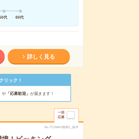
50代
60代
詳しく見る
クリック！
」
や
「応募歓迎」
が届きます！
一括
応募
No.TCSMKH無期1_栃木