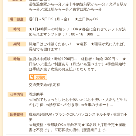
道後温泉駅から---分／赤十字病院前駅から---分／光洋台駅か
ら---分／堀江駅から---分／東雲口駅から---分
週3日～5日OK（月～金） ★土日休みOK
曜日頻度
★1日4時間～の時短シフトOK★都合に合わせてシフトが決
時間
められますシフト例：7：00～16：009：…
開始日はご相談ください！ ★急募 ★職場が気に入れば、
期間
長期でも働けます！
無資格未経験：時給1200円～ 経験者：時給1300円～ ★
時給
日払い／週払い制度あり（月払いも選べます）※稼働開始時
は手続き完了次第のお支払いとなります。
交通費
交通費支給※規定有
看護助手
仕事内容
≪病院でちょっとしたお手伝い≫〇お手洗い・入浴など生活
のお手伝い○診察室への付き添い○食事のサポート…
職種未経験OK / ブランクOK / パソコンスキル不要 / 英語力不
応募資格
要
≪無資格・未経験OK≫年齢不問★10名以上採用予定★履歴
書は不要です。▽応募後の流れ1)翌営業日まで…