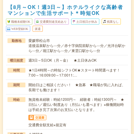
【8月～OK！週3日～】ホテルライクな高齢者
マンションで生活サポート＊時短OK
職種未経験OK
交通費別途支給あり
土日祝日が休み
残業なし
WEB登録OK
派遣
愛媛県松山市
勤務地
道後温泉駅から---分／赤十字病院前駅から---分／光洋台駅か
ら---分／堀江駅から---分／東雲口駅から---分
週3日～5日OK（月～金） ★土日休みOK
曜日頻度
★1日4時間～の時短シフトOK★スタート時間選べます！
時間
7:00～16:009:00～17:0011:…
開始日はご相談ください！ ★急募 ★職場が気に入れば、
期間
長期でも働けます！
無資格未経験：時給1200円～ 経験者：時給1300円～ ★
時給
日払い／週払い制度あり（月払いも選べます）※稼働開始時
は手続き完了次第のお支払いとなります。
交通費
交通費全額支給※規定有