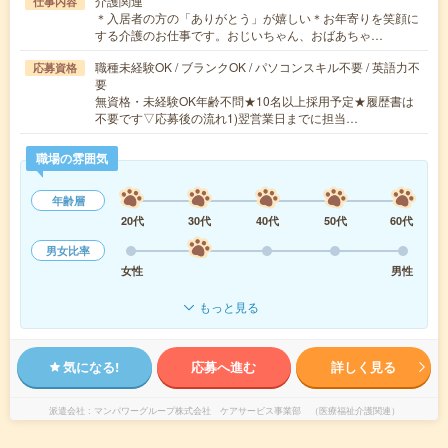
介護関連
仕事内容
＊入居者の方の「ありがとう」が嬉しい＊お年寄りを笑顔に
する介護のお仕事です。おじいちゃん、おばあちゃ…
職種未経験OK / ブランクOK / パソコンスキル不要 / 英語力不
応募資格
要
無資格・未経験OK年齢不問★10名以上採用予定★履歴書は
不要です▽応募後の流れ1)翌営業日までに担当…
職場の雰囲気
年齢層
20代
30代
40代
50代
60代
男女比率
女性
男性
もっと見る
気になる!
応募へ進む
詳しく見る
派遣会社
マンパワーグループ株式会社 ケアサービス事業部 （医療福祉介護関連）