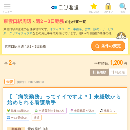
メニュー
気になる!
ログイン
検索
東雲口駅周辺
×
週2～3日勤務
のお仕事一覧
東雲口駅の派遣のお仕事情報です。
オフィスワーク・事務系
、
営業・販売・サービス
系
、
クリエイティブ系
などのお仕事を取り揃えています。週2～3日勤務の条件の他
に、
交通費別途支給あり
、
職種未経験OK
、
友だちと一緒の応募OK
などのこだわり条
件も取り揃えています。
条件の変更
東雲口駅周辺 / 週2～3日勤務
2
1,200
全
件
平均時給:
円
時給順
新着順
未読
掲載日
2026/08/03
【「病院勤務」ってイイですよ＊】未経験から
始められる看護助手
職種未経験OK
交通費別途支給あり
土日祝日が休み
残業なし
WEB登録OK
派遣
愛媛県松山市
勤務地