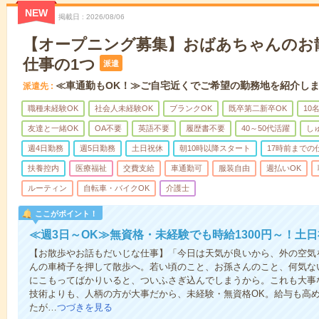
NEW
掲載日
2026/08/06
【オープニング募集】おばあちゃんのお
仕事の1つ
派遣
≪車通勤もOK！≫ご自宅近くでご希望の勤務地を紹介し
派遣先
職種未経験OK
社会人未経験OK
ブランクOK
既卒第二新卒OK
10
友達と一緒OK
OA不要
英語不要
履歴書不要
40～50代活躍
し
週4日勤務
週5日勤務
土日祝休
朝10時以降スタート
17時前までの
扶養控内
医療福祉
交費支給
車通勤可
服装自由
週払いOK
ルーティン
自転車・バイクOK
介護士
ここがポイント！
≪週3日～OK≫無資格・未経験でも時給1300円～！土
【お散歩やお話もだいじな仕事】「今日は天気が良いから、外の空気
んの車椅子を押して散歩へ。若い頃のこと、お孫さんのこと、何気な
にこもってばかりいると、ついふさぎ込んでしまうから。これも大事
技術よりも、人柄の方が大事だから、未経験・無資格OK。給与も高
たが…
つづきを見る