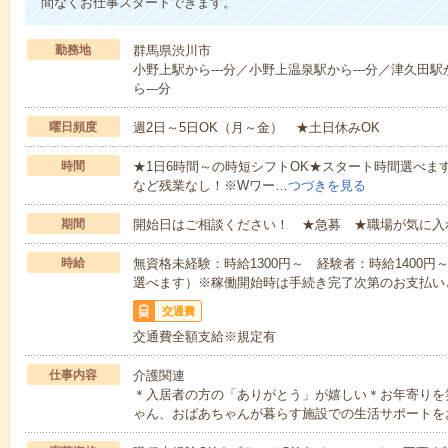
間なくお仕事スタートできます。
勤務地
群馬県渋川市
小野上駅から---分／小野上温泉駅から---分／津久田駅か
ら---分
曜日頻度
週2日～5日OK（月～金） ★土日休みOK
時間
★1日6時間～の時短シフトOK★スタート時間選べます！7:00～1
など残業なし！※Wワー…
つづきを見る
期間
開始日はご相談ください！ ★急募 ★職場が気に入
時給
無資格未経験：時給1300円～ 経験者：時給1400
選べます）※稼働開始時は手続き完了次第のお支払い
交通費
交通費全額支給※規定有
仕事内容
介護関連
＊入居者の方の「ありがとう」が嬉しい＊お年寄りを
ゃん、おばあちゃんが暮らす施設での生活サポートを