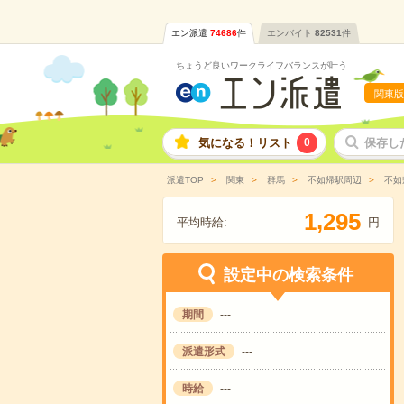
エン派遣
74686
件
エンバイト
82531
件
ちょうど良いワークライフバランスが叶う
関東版
気になる！リスト
0
保存し
派遣TOP
関東
群馬
不如帰駅周辺
不如
,
1
2
9
5
平均時給:
円
設定中の検索条件
期間
---
派遣形式
---
時給
---