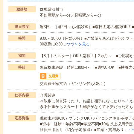
勤務地
群馬県渋川市
不如帰駅から---分／見晴駅から---分
曜日頻度
週3日～（週2日～も相談OK）■曜日固定の相談OK
時間
9:00～18:00（休憩60分）■ご希望があれば下記シフトもOK
00夜勤 16:30…
つづきを見る
期間
【8月中のスタートOK！急募！】2カ月～ ■ご応募
時給
無資格未経験：時給1300円～ ■週払いOK ■扶養内O
交通費
交通費全額支給（ガソリン代もOK！）
仕事内容
介護関連
≪散歩に付き添ったり、お話し相手になったり≫「え
きる仕事からスタート！経験がなくて不安だった方も
応募資格
職種未経験OK / ブランクOK / パソコンスキル不要 /
■資格・経験・年齢不問■学歴不問■10名以上採用予定
社員登用あり（紹介予定派遣）■昇給・賞与あり …
つ