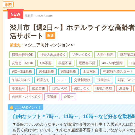
未読
NEW
掲載日
2026/08/05
渋川市【週2日～】ホテルライクな高齢
活サポート
派遣
＜シニア向けマンション＞
派遣先
職種未経験OK
社会人未経験OK
ブランクOK
大学生歓迎
既卒第二
友達と一緒OK
OA不要
英語不要
履歴書不要
40～50代活躍
6
週2～3日勤務
週4日勤務
週5日勤務
土日祝休
朝10時以降スタート
午後のみOK
残業なし
シフト
交替制勤務
扶養控内
副業・Wワ
車通勤可
服装自由
日払いOK
週払いOK
職場が禁煙
派遣多
自転車・バイクOK
看護師
介護士
ここがポイント！
自由なシフト＊7時～、11時～、16時～など好きな勤務
▼高級ホテルのようなキレイな職場で介護のお仕事！入居者さんは自
も長く続けやすいです。▼来社＆履歴書不要！自宅にいながらスマホ