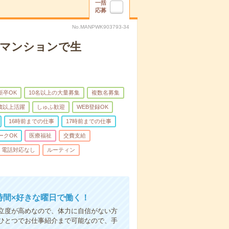
一括
応募
No.MANPWK903793-34
者マンションで生
新卒OK
10名以上の大量募集
複数名募集
0歳以上活躍
しゅふ歓迎
WEB登録OK
16時前までの仕事
17時前までの仕事
ークOK
医療福祉
交費支給
電話対応なし
ルーティン
時間×好きな曜日で働く！
立度が高めなので、体力に自信がない方
ひとつでお仕事紹介まで可能なので、手