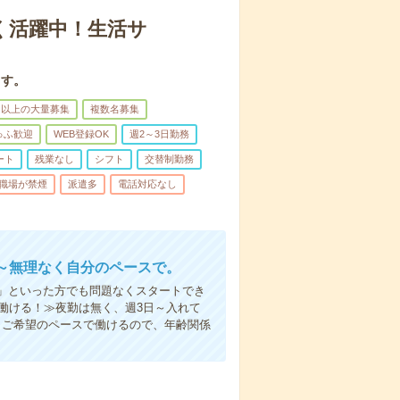
く活躍中！生活サ
ます。
名以上の大量募集
複数名募集
ゅふ歓迎
WEB登録OK
週2～3日勤務
ート
残業なし
シフト
交替制勤務
職場が禁煙
派遣多
電話対応なし
～無理なく自分のペースで。
」といった方でも問題なくスタートでき
働ける！≫夜勤は無く、週3日～入れて
。ご希望のペースで働けるので、年齢関係