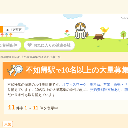
ヘル
エリア変更
た希望条件
お気に入りの派遣会社
帰駅周辺 10名以上の大量募集の派遣の仕事一覧
不如帰駅
10名以上の大量募
で
不如帰駅の派遣のお仕事情報です。
オフィスワーク・事務系
、
営業・販売・サ
り揃えています。10名以上の大量募集の条件の他に、
交通費別途支給あり
、
職
だわり条件も取り揃えています。
11
1
11
件中
～
件を表示中
未読