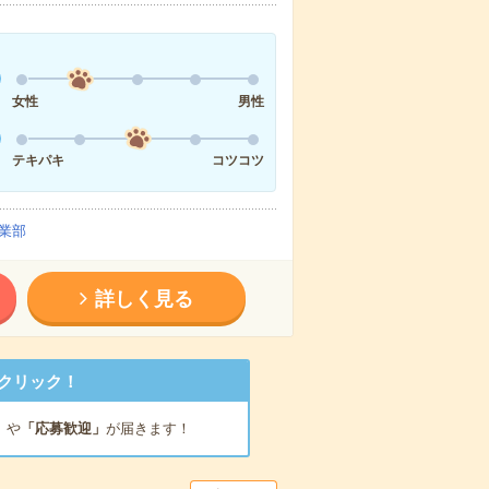
女性
男性
テキパキ
コツコツ
業部
詳しく見る
クリック！
」
や
「応募歓迎」
が届きます！