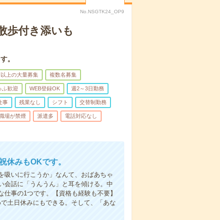
No.NSGTK24_OP9
散歩付き添いも
ます。
名以上の大量募集
複数名募集
ゅふ歓迎
WEB登録OK
週2～3日勤務
仕事
残業なし
シフト
交替制勤務
職場が禁煙
派遣多
電話対応なし
日祝休みもOKです。
を吸いに行こうか」なんて、おばあちゃ
い会話に「うんうん」と耳を傾ける。中
な仕事の1つです。【資格も経験も不要】
めで土日休みにもできる。そして、「あな