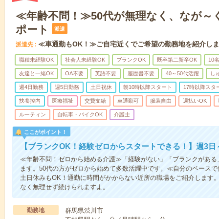
≪年齢不問！≫50代が無理なく、なが～
ポート
派遣
≪車通勤もOK！≫ご自宅近くでご希望の勤務地を紹介し
派遣先
職種未経験OK
社会人未経験OK
ブランクOK
既卒第二新卒OK
10
友達と一緒OK
OA不要
英語不要
履歴書不要
40～50代活躍
し
週4日勤務
週5日勤務
土日祝休
朝10時以降スタート
17時以降スタ
扶養控内
医療福祉
交費支給
車通勤可
服装自由
週払いOK
ルーティン
自転車・バイクOK
介護士
ここがポイント！
【ブランクOK！経験ゼロからスタートできる！】週3日
≪年齢不問！ゼロから始める介護≫「経験がない」「ブランクがある
ます。50代の方がゼロから始めて多数活躍中です。≪自分のペースで
土日休みもOK！通勤に時間がかからない近所の職場をご紹介します
なく無理せず続けられますよ。
勤務地
群馬県渋川市