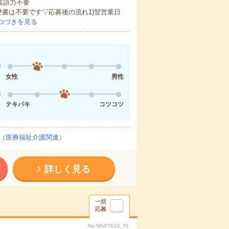
 英語力不要
歴書は不要です▽応募後の流れ1)翌営業日
つづきを見る
女性
男性
テキパキ
コツコツ
（医療福祉介護関連）
詳しく見る
一括
応募
No.NSGTK24_FL