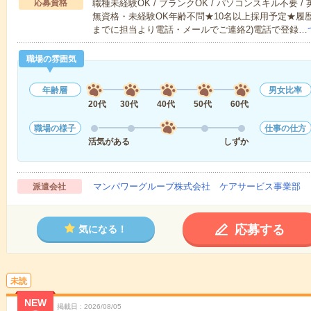
応募資格
職種未経験OK / ブランクOK / パソコンスキル不要 /
無資格・未経験OK年齢不問★10名以上採用予定★履
までに担当より電話・メールでご連絡2)電話で登録…
職場の雰囲気
年齢層
男女比率
20代
30代
40代
50代
60代
職場の様子
仕事の仕方
活気がある
しずか
マンパワーグループ株式会社 ケアサービス事業部 
派遣会社
応募する
気になる！
未読
NEW
掲載日
2026/08/05