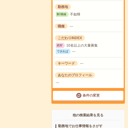
勤務地
不如帰
駅/路線
職種
---
こだわりINDEX
10名以上の大量募集
絶対
---
できれば
キーワード
---
あなたのプロフィール
---
条件の変更
他の検索結果を見る
勤務地でお仕事情報をさがす