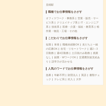
見晴駅
職種でお仕事情報をさがす
オフィスワーク・事務系
営業・販売・サー
ビス系
クリエイティブ系
IT・エンジニア
系
技術系
医療・介護・福祉・教育系
軽
作業・物流・工場・その他
こだわりでお仕事情報をさがす
短期
単発
職種未経験OK
友だちと一緒
の応募OK
在宅・リモートワーク
週2～3
日勤務
週4日勤務
土日祝のみ勤務
残業
なし
副業・WワークOK
交通費別途支給あ
り
語学力が活かせる
人気のワードでお仕事情報をさがす
急募
年齢不問
財団法人
英語
書類チェ
ック
テレビ局
封入
大学