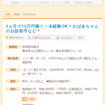
派遣会社
マンパワーグループ株式会社 ケアサービス事業部 （医療福祉介護関連）
未読
掲載日
2026/08/02
3ヵ月で73万円稼ぐ！未経験OK＊おばあちゃん
のお話相手など＊
職種未経験OK
交通費別途支給あり
WEB登録OK
派遣
群馬県高崎市
勤務地
榛名富士山頂駅から---分／榛名高原駅から---分
シフト制（月～日） ※平日のみなどの相談もOK ※週3なども
曜日頻度
相談OK
【シフト例】07:00～16:0009:00～18:0017:00～09:00※ 上記
時間
は一例です！そ…
即日～2ヶ月以上 ■開始日の相談OK！
期間
無資格の方：時給1400円～1750円 / 介護福祉士：時給1700
時給
円～2125円 / 初任者以上：時給1500円～1875円
交通費
全額支給