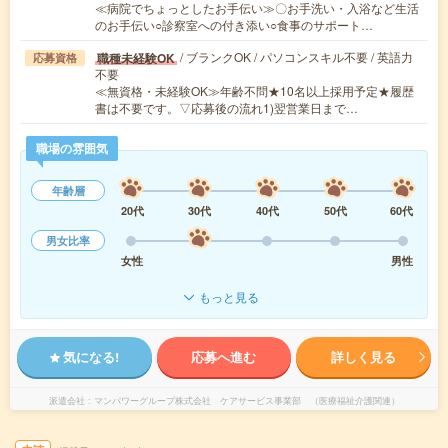
≪病院でちょっとしたお手伝い≫〇お手洗い・入浴など生活
のお手伝い○診察室への付き添い○食事のサポート…
/ ブランクOK / パソコンスキル不要 / 英語力
職種未経験OK
応募資格
不要
≪無資格・未経験OK≫年齢不問★10名以上採用予定★履歴
書は不要です。▽応募後の流れ1)翌営業日まで…
職場の雰囲気
年齢層
20代
30代
40代
50代
60代
男女比率
女性
男性
もっと見る
気になる!
応募へ進む
詳しく見る
派遣会社
マンパワーグループ株式会社 ケアサービス事業部 （医療福祉介護関連）