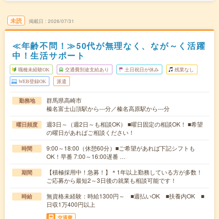
未読
掲載日
2026/07/31
≪年齢不問！≫50代が無理なく、なが～く活躍
中！生活サポート
職種未経験OK
交通費別途支給あり
土日祝日が休み
残業なし
WEB登録OK
派遣
群馬県高崎市
勤務地
榛名富士山頂駅から---分／榛名高原駅から---分
週3日～（週2日～も相談OK） ■曜日固定の相談OK！ ■希望
曜日頻度
の曜日があればご相談ください！
9:00～18:00（休憩60分）■ご希望があれば下記シフトも
時間
OK！早番 7:00～16:00遅番 …
【積極採用中！急募！】＊1年以上勤務している方が多数！
期間
ご応募から最短2～3日後の就業も相談可能です！
無資格未経験：時給1300円～ ■週払いOK ■扶養内OK ■
時給
日収1万400円以上
交通費