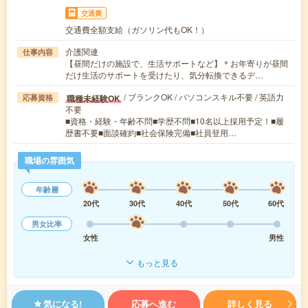
交通費
交通費全額支給（ガソリン代もOK！）
介護関連
仕事内容
【昼間だけの施設で、生活サポートなど】＊お年寄りが昼間
だけ生活のサポートを受けたり、気分転換できるデ…
/ ブランクOK / パソコンスキル不要 / 英語力
職種未経験OK
応募資格
不要
■資格・経験・年齢不問■学歴不問■10名以上採用予定！■履
歴書不要■面談確約■社会保険完備■社員登用…
職場の雰囲気
年齢層
20代
30代
40代
50代
60代
男女比率
女性
男性
もっと見る
気になる!
応募へ進む
詳しく見る