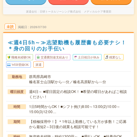
派遣会社
日研トータルソーシング株式会社 メディカルケア事業部
未読
掲載日
2026/07/30
≪週4日5h～≫志望動機も履歴書も必要ナシ！
＊身の回りのお手伝い
職種未経験OK
交通費別途支給あり
土日祝日が休み
残業なし
WEB登録OK
派遣
群馬県高崎市
勤務地
榛名富士山頂駅から---分／榛名高原駅から---分
週4日～ ■曜日固定の相談OK！ ■希望の曜日があればご相談
曜日頻度
ください！
1日5時間からOK！■シフト例(1)8:00～13:00(2)10:00～
時間
15:00(3)12:00…
【積極採用中！】＊1年以上勤務している方が多数！ご応募
期間
から最短2～3日後の就業も相談可能です！
無資格未経験：時給1300円～ ■週払いOK ■扶養内OK
時給