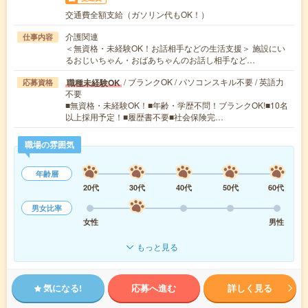
交通費全額支給（ガソリン代もOK！）
介護関連
仕事内容
＜無資格・未経験OK！お話相手などの生活支援＞ 施設にい
るおじいちゃん・おばあちゃんのお話し相手など…
/ ブランクOK / パソコンスキル不要 / 英語力
職種未経験OK
応募資格
不要
■無資格・未経験OK！■年齢・学歴不問！ブランクOK!■10名
以上採用予定！■履歴書不要■社会保険完…
職場の雰囲気
年齢層
20代
30代
40代
50代
60代
男女比率
女性
男性
もっと見る
気になる!
応募へ進む
詳しく見る