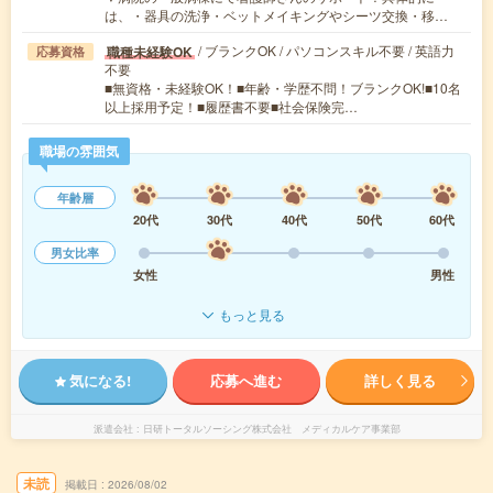
は、・器具の洗浄・ベットメイキングやシーツ交換・移…
/ ブランクOK / パソコンスキル不要 / 英語力
職種未経験OK
応募資格
不要
■無資格・未経験OK！■年齢・学歴不問！ブランクOK!■10名
以上採用予定！■履歴書不要■社会保険完…
職場の雰囲気
年齢層
20代
30代
40代
50代
60代
男女比率
女性
男性
もっと見る
気になる!
応募へ進む
詳しく見る
派遣会社
日研トータルソーシング株式会社 メディカルケア事業部
未読
掲載日
2026/08/02