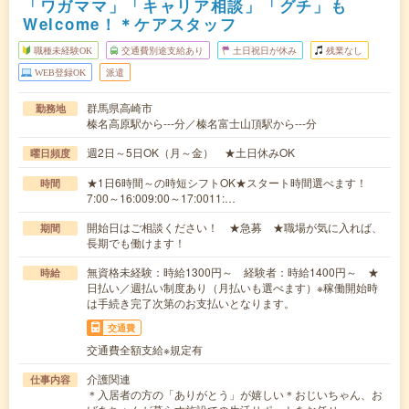
「ワガママ」「キャリア相談」「グチ」も
Welcome！＊ケアスタッフ
職種未経験OK
交通費別途支給あり
土日祝日が休み
残業なし
WEB登録OK
派遣
群馬県高崎市
勤務地
榛名高原駅から---分／榛名富士山頂駅から---分
週2日～5日OK（月～金） ★土日休みOK
曜日頻度
★1日6時間～の時短シフトOK★スタート時間選べます！
時間
7:00～16:009:00～17:0011:…
開始日はご相談ください！ ★急募 ★職場が気に入れば、
期間
長期でも働けます！
無資格未経験：時給1300円～ 経験者：時給1400円～ ★
時給
日払い／週払い制度あり（月払いも選べます）※稼働開始時
は手続き完了次第のお支払いとなります。
交通費
交通費全額支給※規定有
介護関連
仕事内容
＊入居者の方の「ありがとう」が嬉しい＊おじいちゃん、お