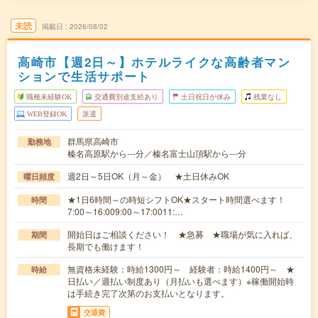
未読
掲載日
2026/08/02
高崎市【週2日～】ホテルライクな高齢者マン
ションで生活サポート
職種未経験OK
交通費別途支給あり
土日祝日が休み
残業なし
WEB登録OK
派遣
群馬県高崎市
勤務地
榛名高原駅から---分／榛名富士山頂駅から---分
週2日～5日OK（月～金） ★土日休みOK
曜日頻度
★1日6時間～の時短シフトOK★スタート時間選べます！
時間
7:00～16:009:00～17:0011:…
開始日はご相談ください！ ★急募 ★職場が気に入れば、
期間
長期でも働けます！
無資格未経験：時給1300円～ 経験者：時給1400円～ ★
時給
日払い／週払い制度あり（月払いも選べます）※稼働開始時
は手続き完了次第のお支払いとなります。
交通費