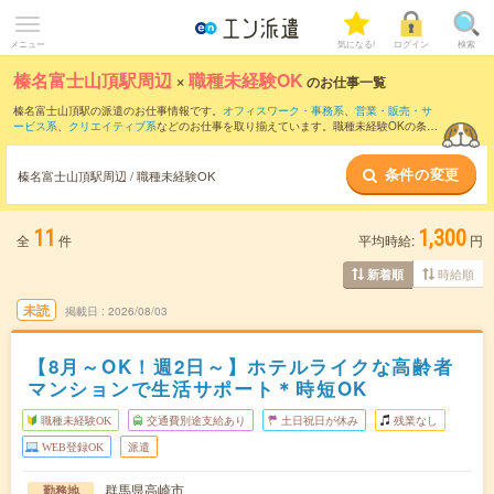
メニュー
気になる!
ログイン
検索
榛名富士山頂駅周辺
×
職種未経験OK
のお仕事一覧
榛名富士山頂駅の派遣のお仕事情報です。
オフィスワーク・事務系
、
営業・販売・サ
ービス系
、
クリエイティブ系
などのお仕事を取り揃えています。職種未経験OKの条件
の他に、
交通費別途支給あり
、
友だちと一緒の応募OK
、
残業なし
などのこだわり条件
も取り揃えています。
条件の変更
榛名富士山頂駅周辺 / 職種未経験OK
11
1,300
全
件
平均時給:
円
時給順
新着順
未読
掲載日
2026/08/03
【8月～OK！週2日～】ホテルライクな高齢者
マンションで生活サポート＊時短OK
職種未経験OK
交通費別途支給あり
土日祝日が休み
残業なし
WEB登録OK
派遣
群馬県高崎市
勤務地