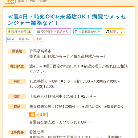
未読
掲載日
2026/08/02
≪週4日・時短OK≫未経験OK！病院でメッセ
ンジャー業務など！
職種未経験OK
交通費別途支給あり
土日祝日が休み
残業なし
WEB登録OK
派遣
群馬県高崎市
勤務地
榛名富士山頂駅から---分／榛名高原駅から---分
週4日～ ■曜日固定の相談OK！ ■希望の曜日があればご相談
曜日頻度
ください！
1日5時間からOK！■シフト例(1)8:00～13:00(2)10:00～
時間
15:00(3)12:00…
【現在も積極採用中！急募！】■2カ月～
期間
無資格未経験：時給1200円～ ■週払いOK ■扶養内OK
時給
交通費
交通費全額支給（ガソリン代もOK！）
看護助手
仕事内容
▼病院の一般病棟にて看護師さんのサポート！具体的に