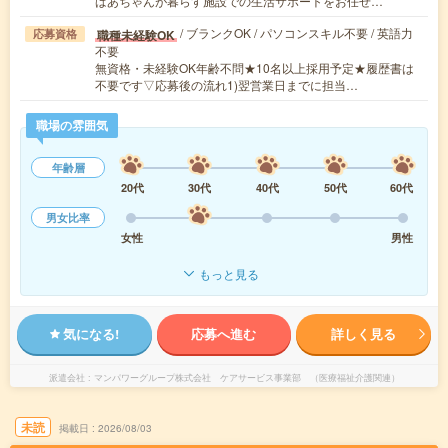
ばあちゃんが暮らす施設での生活サポートをお任せ…
/ ブランクOK / パソコンスキル不要 / 英語力
職種未経験OK
応募資格
不要
無資格・未経験OK年齢不問★10名以上採用予定★履歴書は
不要です▽応募後の流れ1)翌営業日までに担当…
職場の雰囲気
年齢層
20代
30代
40代
50代
60代
男女比率
女性
男性
もっと見る
気になる!
応募へ進む
詳しく見る
派遣会社
マンパワーグループ株式会社 ケアサービス事業部 （医療福祉介護関連）
未読
掲載日
2026/08/03