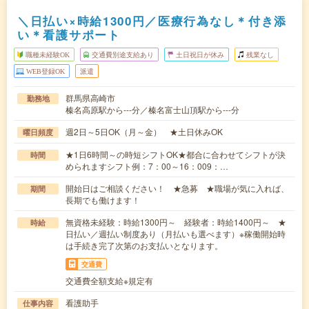
＼日払い×時給1300円／医療行為なし＊付き添
い＊看護サポート
職種未経験OK
交通費別途支給あり
土日祝日が休み
残業なし
WEB登録OK
派遣
群馬県高崎市
勤務地
榛名高原駅から---分／榛名富士山頂駅から---分
週2日～5日OK（月～金） ★土日休みOK
曜日頻度
★1日6時間～の時短シフトOK★都合に合わせてシフトが決
時間
められますシフト例：7：00～16：009：…
開始日はご相談ください！ ★急募 ★職場が気に入れば、
期間
長期でも働けます！
無資格未経験：時給1300円～ 経験者：時給1400円～ ★
時給
日払い／週払い制度あり（月払いも選べます）※稼働開始時
は手続き完了次第のお支払いとなります。
交通費
交通費全額支給※規定有
看護助手
仕事内容