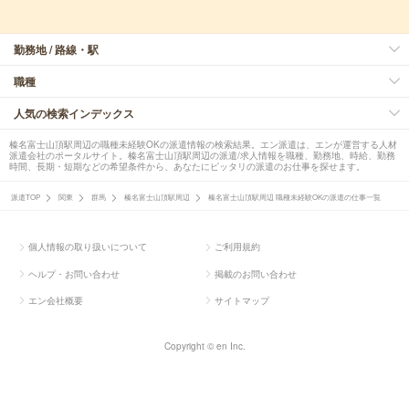
勤務地 / 路線・駅
職種
人気の検索インデックス
榛名富士山頂駅周辺の職種未経験OKの派遣情報の検索結果。エン派遣は、エンが運営する人材
派遣会社のポータルサイト。榛名富士山頂駅周辺の派遣/求人情報を職種、勤務地、時給、勤務
時間、長期・短期などの希望条件から、あなたにピッタリの派遣のお仕事を探せます。
派遣TOP
関東
群馬
榛名富士山頂駅周辺
榛名富士山頂駅周辺 職種未経験OKの派遣の仕事一覧
個人情報の取り扱いについて
ご利用規約
ヘルプ・お問い合わせ
掲載のお問い合わせ
エン会社概要
サイトマップ
Copyright © en Inc.