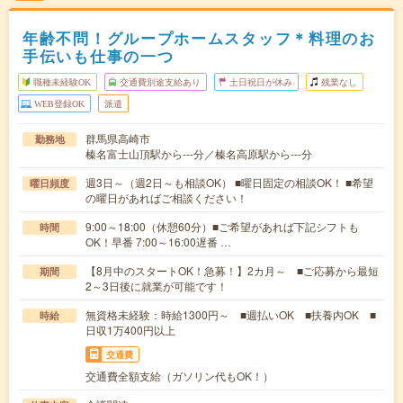
年齢不問！グループホームスタッフ＊料理のお
手伝いも仕事の一つ
職種未経験OK
交通費別途支給あり
土日祝日が休み
残業なし
WEB登録OK
派遣
群馬県高崎市
勤務地
榛名富士山頂駅から---分／榛名高原駅から---分
週3日～（週2日～も相談OK） ■曜日固定の相談OK！ ■希望
曜日頻度
の曜日があればご相談ください！
9:00～18:00（休憩60分）■ご希望があれば下記シフトも
時間
OK！早番 7:00～16:00遅番 …
【8月中のスタートOK！急募！】2カ月～ ■ご応募から最短
期間
2～3日後に就業が可能です！
無資格未経験：時給1300円～ ■週払いOK ■扶養内OK ■
時給
日収1万400円以上
交通費
交通費全額支給（ガソリン代もOK！）