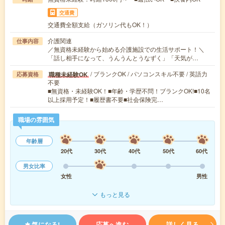
交通費
交通費全額支給（ガソリン代もOK！）
介護関連
仕事内容
／無資格未経験から始める介護施設での生活サポート！＼
「話し相手になって、うんうんとうなずく」「天気が…
/ ブランクOK / パソコンスキル不要 / 英語力
職種未経験OK
応募資格
不要
■無資格・未経験OK！■年齢・学歴不問！ブランクOK!■10名
以上採用予定！■履歴書不要■社会保険完…
職場の雰囲気
年齢層
20代
30代
40代
50代
60代
男女比率
女性
男性
もっと見る
気になる!
応募へ進む
詳しく見る