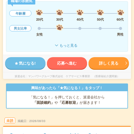
職場の雰囲気
年齢層
20代
30代
40代
50代
60代
男女比率
女性
男性
もっと見る
気になる!
応募へ進む
詳しく見る
派遣会社
マンパワーグループ株式会社 ケアサービス事業部 （医療福祉介護関連）
興味があったら「★気になる！」をタップ！
「気になる！」を押しておくと、派遣会社から
「面談確約」
や
「応募歓迎」
が届きます！
未読
掲載日
2026/08/03