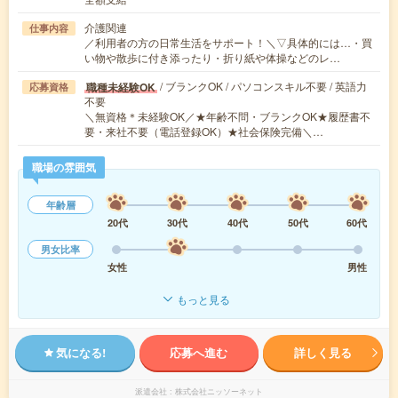
介護関連
仕事内容
／利用者の方の日常生活をサポート！＼▽具体的には…・買
い物や散歩に付き添ったり・折り紙や体操などのレ…
/ ブランクOK / パソコンスキル不要 / 英語力
職種未経験OK
応募資格
不要
＼無資格＊未経験OK／★年齢不問・ブランクOK★履歴書不
要・来社不要（電話登録OK）★社会保険完備＼…
職場の雰囲気
年齢層
20代
30代
40代
50代
60代
男女比率
女性
男性
もっと見る
気になる!
応募へ進む
詳しく見る
派遣会社
株式会社ニッソーネット