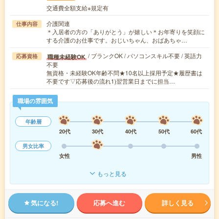
交通費全額支給※規定有
介護関連
仕事内容
＊入居者の方の「ありがとう」が嬉しい＊お年寄りを笑顔に
する介護のお仕事です。おじいちゃん、おばあちゃ…
/ ブランクOK / パソコンスキル不要 / 英語力
職種未経験OK
応募資格
不要
無資格・未経験OK年齢不問★10名以上採用予定★履歴書は
不要です▽応募後の流れ1)翌営業日までに担当…
職場の雰囲気
年齢層
20代
30代
40代
50代
60代
男女比率
女性
男性
もっと見る
気になる!
応募へ進む
詳しく見る