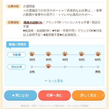
介護関連
仕事内容
≪介護施設での生活サポート≫▽具体的なお仕事は…・食事
の配膳や食事中の見守り・トイレやお風呂のサポー…
/ ブランクOK / パソコンスキル不要 / 英語力
職種未経験OK
応募資格
不要
■無資格・未経験OK！■年齢・学歴不問！ブランクOK!■10名
以上採用予定！■履歴書不要■社会保険完…
職場の雰囲気
年齢層
20代
30代
40代
50代
60代
男女比率
女性
男性
もっと見る
気になる!
応募へ進む
詳しく見る
派遣会社
日研トータルソーシング株式会社 メディカルケア事業部