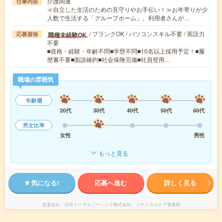
介護関連
仕事内容
≪自立した生活のための見守りやお手伝い！≫お年寄りが少
人数で生活する「グループホーム」。利用者さんが…
/ ブランクOK / パソコンスキル不要 / 英語力
職種未経験OK
応募資格
不要
■資格・経験・年齢不問■学歴不問■10名以上採用予定！■履
歴書不要■面談確約■社会保険完備■社員登用…
職場の雰囲気
年齢層
20代
30代
40代
50代
60代
男女比率
女性
男性
もっと見る
気になる!
応募へ進む
詳しく見る
派遣会社
日研トータルソーシング株式会社 メディカルケア事業部