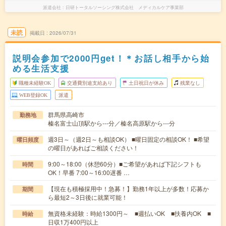
派遣会社
日研トータルソーシング株式会社 メディカルケア事業部
未読
掲載日
2026/07/31
説明会参加で2000円get！＊お話し相手から始
める生活支援
職種未経験OK
交通費別途支給あり
土日祝日が休み
残業なし
WEB登録OK
派遣
群馬県高崎市
勤務地
榛名富士山頂駅から---分／榛名高原駅から---分
週3日～（週2日～も相談OK） ■曜日固定の相談OK！ ■希望
曜日頻度
の曜日があればご相談ください！
9:00～18:00（休憩60分）■ご希望があれば下記シフトも
時間
OK！早番 7:00～16:00遅番 …
【現在も積極採用中！急募！】勤務1年以上が多数！応募か
期間
ら最短2～3日後に就業可能！
無資格未経験：時給1300円～ ■週払いOK ■扶養内OK ■
時給
日収1万400円以上