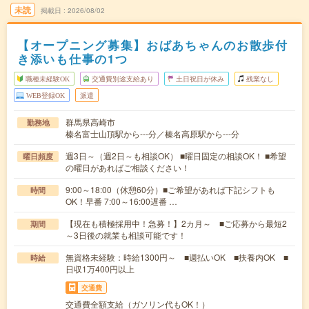
未読
掲載日
2026/08/02
【オープニング募集】おばあちゃんのお散歩付
き添いも仕事の1つ
職種未経験OK
交通費別途支給あり
土日祝日が休み
残業なし
WEB登録OK
派遣
群馬県高崎市
勤務地
榛名富士山頂駅から---分／榛名高原駅から---分
週3日～（週2日～も相談OK） ■曜日固定の相談OK！ ■希望
曜日頻度
の曜日があればご相談ください！
9:00～18:00（休憩60分）■ご希望があれば下記シフトも
時間
OK！早番 7:00～16:00遅番 …
【現在も積極採用中！急募！】2カ月～ ■ご応募から最短2
期間
～3日後の就業も相談可能です！
無資格未経験：時給1300円～ ■週払いOK ■扶養内OK ■
時給
日収1万400円以上
交通費
交通費全額支給（ガソリン代もOK！）