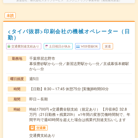
派遣会社
株式会社スタッフサービス エンジニアリング事業本部（無期雇用派遣）
未読
<タイパ抜群>印刷会社の機械オペレーター（日
勤）
交通費別途支給あり
土日祝日が休み
WEB登録OK
派遣
千葉県習志野市
勤務地
幕張豊砂駅から---分／新習志野駅から---分／京成幕張本郷駅
から---分
週5日
曜日頻度
【日勤】8:30～17:45 休憩75分 [実働]8時間00分
時間
即日～長期
期間
時給1700円 ※交通費全額支給（規定あり） 【月収例】32.8
時給
万円（21日勤務＋残業20h） ※1年間の変形労働時間制で、年
間平均で週40時間を超えた場合は残業代別途支払いします
交通費
交通費支給あり