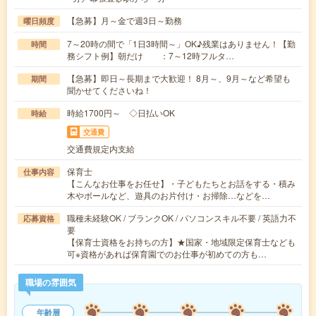
【急募】月～金で週3日～勤務
曜日頻度
7～20時の間で「1日3時間～」OK♪残業はありません！【勤
時間
務シフト例】朝だけ ：7～12時フルタ…
【急募】即日～長期まで大歓迎！ 8月～、9月～など希望も
期間
聞かせてくださいね！
時給1700円～ ◇日払いOK
時給
交通費
交通費規定内支給
保育士
仕事内容
【こんなお仕事をお任せ】・子どもたちとお話をする・積み
木やボールなど、遊具のお片付け・お掃除…などを…
職種未経験OK / ブランクOK / パソコンスキル不要 / 英語力不
応募資格
要
【保育士資格をお持ちの方】★国家・地域限定保育士なども
可※資格があれば保育園でのお仕事が初めての方も…
職場の雰囲気
年齢層