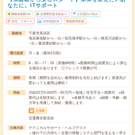
なたに。ITサポート
職種未経験OK
交通費別途支給あり
土日祝日が休み
在宅・リモート
WEB登録OK
無期雇用派遣
千葉市美浜区
勤務地
海浜幕張駅から---分／稲毛海岸駅から---分／検見川浜駅から-
--分／幕張豊砂駅から---分
月～金（週休2日制）
曜日頻度
8：30～17：30（実働8時間）※勤務時間は就業先により異な
時間
る場合があります。◎フレックス勤務が可…
長期（期間を定めない雇用契約を当社と結びます）派遣先が
期間
変わっても雇用は継続！
月給22万5,000円～50万円＋地域／住宅手当＋残業代 ※残
時給
業代は全額支給します。 ※各種手当あり ※経験・年齢・能
力等を考慮して加給・優遇します。
交通費
交通費全額支給
テクニカルサポート・ヘルプデスク
仕事内容
＜縁の下の力持ち！企業の情報システム部門を支える＞早さ