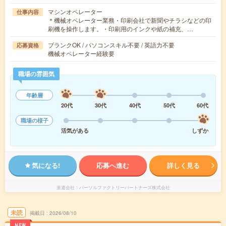
マシンオペレーター
仕事内容
＊機械オペレーター業務・印刷会社で新聞やチラシなどの印
刷機を操作します。・印刷用のインクや紙の補充、…
ブランクOK / パソコンスキル不要 / 英語力不要
応募資格
機械オペレーター経験要
職場の雰囲気
年齢層
20代
30代
40代
50代
60代
職場の様子
活気がある
しずか
気になる!
応募へ進む
詳しく見る
派遣会社
パーソルファクトリーパートナーズ株式会社
未読
掲載日
2026/08/10
NEW