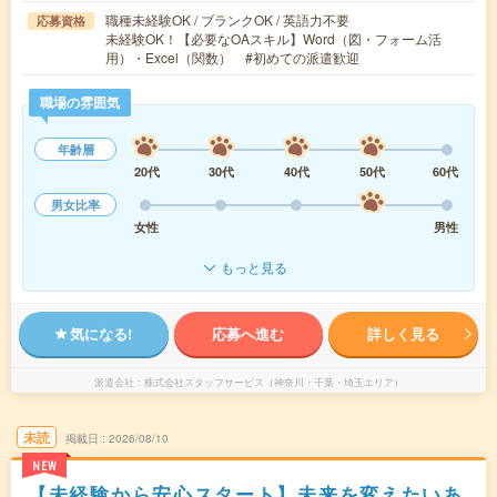
職種未経験OK / ブランクOK / 英語力不要
応募資格
未経験OK！【必要なOAスキル】Word（図・フォーム活
用）・Excel（関数） #初めての派遣歓迎
職場の雰囲気
年齢層
20代
30代
40代
50代
60代
男女比率
女性
男性
もっと見る
気になる!
応募へ進む
詳しく見る
派遣会社
株式会社スタッフサービス（神奈川・千葉・埼玉エリア）
未読
掲載日
2026/08/10
NEW
【未経験から安心スタート】未来を変えたいあ