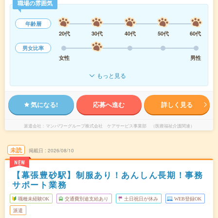
職場の雰囲気
年齢層
20代
30代
40代
50代
60代
男女比率
女性
男性
もっと見る
気になる!
応募へ進む
詳しく見る
派遣会社
マンパワーグループ株式会社 ケアサービス事業部 （医療福祉介護関連）
未読
掲載日
2026/08/10
NEW
【幕張豊砂駅】制服あり！あんしん長期！事務
サポート業務
職種未経験OK
交通費別途支給あり
土日祝日が休み
WEB登録OK
派遣