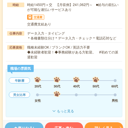
時給1450円＋交 【月収例】241,062円～ ■給与の前払い
時給
が可能な速払いサービスあり
交通費
交通費支給あり
データ入力・タイピング
仕事内容
＊各種書類仕分け＊データ入力・チェック＊電話応対など
職種未経験OK / ブランクOK / 英語力不要
応募資格
◆未経験者歓迎！◆事務経験がある方歓迎。 #初めての派
遣歓迎
職場の雰囲気
年齢層
20代
30代
40代
50代
60代
男女比率
女性
男性
もっと見る
気になる!
応募へ進む
詳しく見る