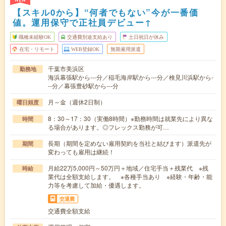
【スキル0から】“何者でもない”今が一番価
値。運用保守で正社員デビュー↑
職種未経験OK
交通費別途支給あり
土日祝日が休み
在宅・リモート
WEB登録OK
無期雇用派遣
千葉市美浜区
勤務地
海浜幕張駅から---分／稲毛海岸駅から---分／検見川浜駅から-
--分／幕張豊砂駅から---分
月～金（週休2日制）
曜日頻度
8：30～17：30（実働8時間）※勤務時間は就業先により異な
時間
る場合があります。◎フレックス勤務が可…
長期（期間を定めない雇用契約を当社と結びます）派遣先が
期間
変わっても雇用は継続！
月給22万5,000円～50万円＋地域／住宅手当＋残業代 ※残
時給
業代は全額支給します。 ※各種手当あり ※経験・年齢・能
力等を考慮して加給・優遇します。
交通費
交通費全額支給