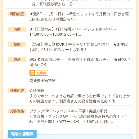
--分／幕張豊砂駅から---分
★週2日～（月～日） ※希望のシフトを毎月提出（日数と曜
曜日頻度
日の組み合わせや固定も可）
★【日勤のみ】1日5時間～OK！≪シフト例≫9:00～
時間
14:0010:00～15:0012:00～1…
【急募】即日勤務OK！中旬～など開始日相談可 ★まずは
期間
お試し2カ月～のスタートも歓迎！
経験者時給1900円～ 介護福祉士時給1950円～ ★日払い/
時給
週払いOK
交通費
交通費全額支給
介護関連
仕事内容
まるでホテルのような施設で働けるお仕事です！できたばか
りの施設が多く、利用者さんの要介護度も低め！体…
ブランクOK / パソコンスキル不要 / 英語力不要
応募資格
＜無資格・ブランクOK！＞介護の経験をお持ちの方！・年
齢、学歴不問！・WワークOK！・10名以上採用…
職場の雰囲気