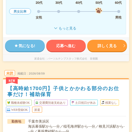
20代
30代
40代
50代
60代
男女比率
女性
男性
もっと見る
気になる!
応募へ進む
詳しく見る
派遣会社
パーソルテンプスタッフ株式会社 首都圏
未読
掲載日
2026/08/09
NEW
【高時給1700円】子供とかかわる部分のお仕
事だけ！補助保育
職種未経験OK
交通費別途支給あり
土日祝日が休み
残業なし
WEB登録OK
派遣
千葉市美浜区
勤務地
海浜幕張駅から---分／稲毛海岸駅から---分／検見川浜駅から-
--分／幕張豊砂駅から---分