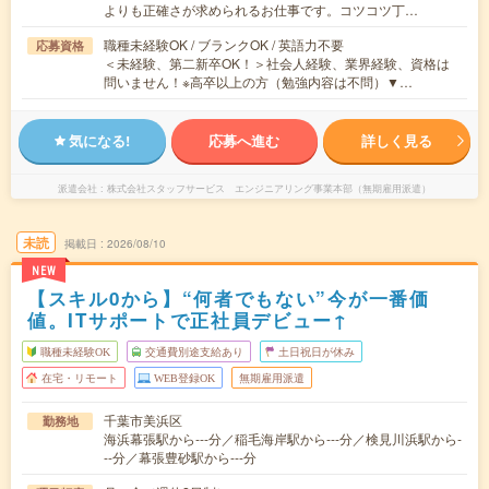
よりも正確さが求められるお仕事です。コツコツ丁…
職種未経験OK / ブランクOK / 英語力不要
応募資格
＜未経験、第二新卒OK！＞社会人経験、業界経験、資格は
問いません！※高卒以上の方（勉強内容は不問）▼…
気になる!
応募へ進む
詳しく見る
派遣会社
株式会社スタッフサービス エンジニアリング事業本部（無期雇用派遣）
未読
掲載日
2026/08/10
NEW
【スキル0から】“何者でもない”今が一番価
値。ITサポートで正社員デビュー↑
職種未経験OK
交通費別途支給あり
土日祝日が休み
在宅・リモート
WEB登録OK
無期雇用派遣
千葉市美浜区
勤務地
海浜幕張駅から---分／稲毛海岸駅から---分／検見川浜駅から-
--分／幕張豊砂駅から---分