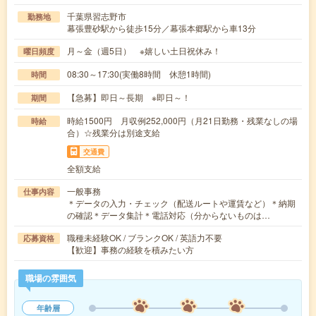
千葉県習志野市
勤務地
幕張豊砂駅から徒歩15分／幕張本郷駅から車13分
月～金（週5日） ※嬉しい土日祝休み！
曜日頻度
08:30～17:30(実働8時間 休憩1時間)
時間
【急募】即日～長期 ※即日～！
期間
時給1500円 月収例252,000円（月21日勤務・残業なしの場
時給
合）☆残業分は別途支給
交通費
全額支給
一般事務
仕事内容
＊データの入力・チェック（配送ルートや運賃など）＊納期
の確認＊データ集計＊電話対応（分からないものは…
職種未経験OK / ブランクOK / 英語力不要
応募資格
【歓迎】事務の経験を積みたい方
職場の雰囲気
年齢層