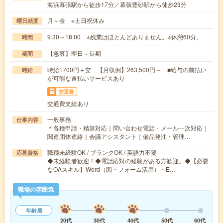
海浜幕張駅から徒歩17分／幕張豊砂駅から徒歩23分
月～金 ※土日祝休み
曜日頻度
9:30～18:00 ※残業はほとんどありません。※休憩60分。
時間
【急募】即日～長期
期間
時給1700円＋交 【月収例】263,500円～ ■給与の前払い
時給
が可能な速払いサービスあり
交通費
交通費支給あり
一般事務
仕事内容
＊各種申請・精算対応｜問い合わせ電話・メール一次対応｜
関連団体連絡｜会議アシスタント｜備品発注・管理…
職種未経験OK / ブランクOK / 英語力不要
応募資格
◆未経験者歓迎！◆電話応対の経験がある方歓迎。◆【必要
なOAスキル】Word（図・フォーム活用）・E…
職場の雰囲気
年齢層
20代
30代
40代
50代
60代