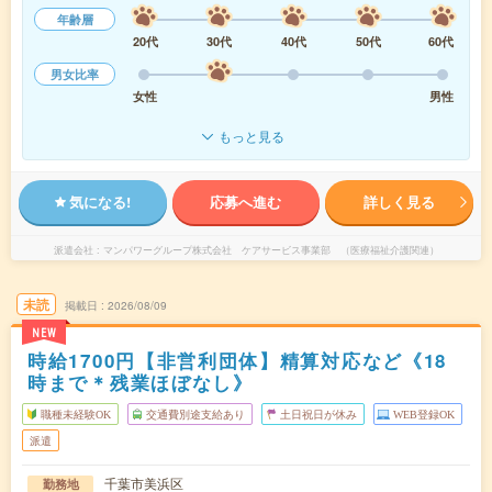
年齢層
20代
30代
40代
50代
60代
男女比率
女性
男性
もっと見る
気になる!
応募へ進む
詳しく見る
派遣会社
マンパワーグループ株式会社 ケアサービス事業部 （医療福祉介護関連）
未読
掲載日
2026/08/09
NEW
時給1700円【非営利団体】精算対応など《18
時まで＊残業ほぼなし》
職種未経験OK
交通費別途支給あり
土日祝日が休み
WEB登録OK
派遣
千葉市美浜区
勤務地