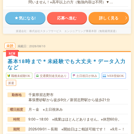
問いません！※高卒以上の方（勉強内容は不問）▼…
気になる!
応募へ進む
詳しく見る
派遣会社
株式会社スタッフサービス エンジニアリング事業本部（無期雇用派遣）
未読
掲載日
2026/08/10
NEW
基本18時まで＊未経験でも大丈夫＊データ入力
など
職種未経験OK
交通費別途支給あり
土日祝日が休み
WEB登録OK
派遣
千葉県習志野市
勤務地
幕張豊砂駅から徒歩9分／新習志野駅から徒歩21分
月～金 ※土日祝休み
曜日頻度
9:00～18:00 ※残業はほとんどありません。※休憩60分。
時間
2026/09/01～長期 ※開始日はご相談可能です！ ※9月～！
期間