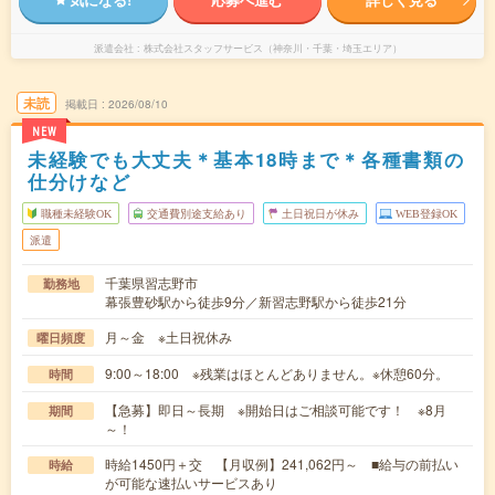
派遣会社
株式会社スタッフサービス（神奈川・千葉・埼玉エリア）
未読
掲載日
2026/08/10
NEW
未経験でも大丈夫＊基本18時まで＊各種書類の
仕分けなど
職種未経験OK
交通費別途支給あり
土日祝日が休み
WEB登録OK
派遣
千葉県習志野市
勤務地
幕張豊砂駅から徒歩9分／新習志野駅から徒歩21分
月～金 ※土日祝休み
曜日頻度
9:00～18:00 ※残業はほとんどありません。※休憩60分。
時間
【急募】即日～長期 ※開始日はご相談可能です！ ※8月
期間
～！
時給1450円＋交 【月収例】241,062円～ ■給与の前払い
時給
が可能な速払いサービスあり