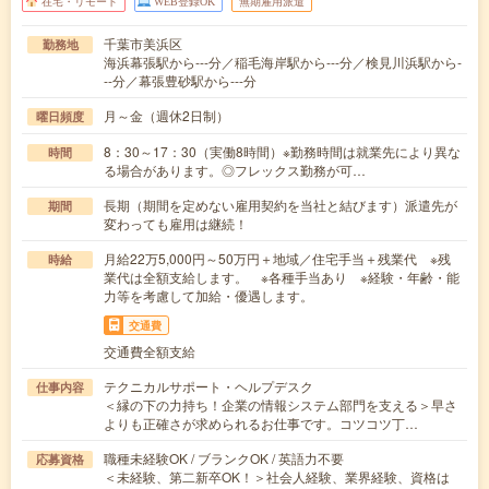
在宅・リモート
WEB登録OK
無期雇用派遣
千葉市美浜区
勤務地
海浜幕張駅から---分／稲毛海岸駅から---分／検見川浜駅から-
--分／幕張豊砂駅から---分
月～金（週休2日制）
曜日頻度
8：30～17：30（実働8時間）※勤務時間は就業先により異な
時間
る場合があります。◎フレックス勤務が可…
長期（期間を定めない雇用契約を当社と結びます）派遣先が
期間
変わっても雇用は継続！
月給22万5,000円～50万円＋地域／住宅手当＋残業代 ※残
時給
業代は全額支給します。 ※各種手当あり ※経験・年齢・能
力等を考慮して加給・優遇します。
交通費
交通費全額支給
テクニカルサポート・ヘルプデスク
仕事内容
＜縁の下の力持ち！企業の情報システム部門を支える＞早さ
よりも正確さが求められるお仕事です。コツコツ丁…
職種未経験OK / ブランクOK / 英語力不要
応募資格
＜未経験、第二新卒OK！＞社会人経験、業界経験、資格は