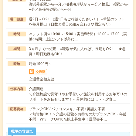
海浜幕張駅から---分／稲毛海岸駅から---分／検見川浜駅から-
--分／幕張豊砂駅から---分
週2日～OK！（週1日もご相談ください！） ※希望のシフト
曜日頻度
を毎月提出（日数と曜日の組み合わせや固定も可）
≪シフト例≫10:00～15:00（実働5時間）12:00～17:00（実
時間
働5時間）上記シフト以外に…
3ヵ月までの短期 ※職場が気に入れば、長期もOK！ ★急
期間
募！即日勤務もOK！
時給1900円～
時給
交通費
交通費全額支給
介護関連
仕事内容
＼介護施設で見守りやお手伝い／施設を利用するお年寄りの
サポートをお任せします！＜具体的には…＞・夕食…
ブランクOK / パソコンスキル不要 / 英語力不要
応募資格
＜無資格OK！＞介護の経験をお持ちの方ブランクOK・年齢
不問！WワークOK10名以上募集中！履歴書不…
職場の雰囲気