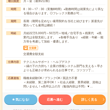
月～金（週休2日制）
曜日頻度
8：30～17：30（実働8時間）※勤務時間は就業先により異な
時間
る場合があります。◎フレックス勤務が可…
長期（期間を定めない雇用契約を当社と結びます）派遣先が
期間
変わっても雇用は継続！
月給22万5,000円～50万円＋地域／住宅手当＋残業代 ※残
時給
業代は全額支給します。 ※各種手当あり ※経験・年齢・能
力等を考慮して加給・優遇します。
交通費
交通費全額支給
テクニカルサポート・ヘルプデスク
仕事内容
＜縁の下の力持ち！企業の情報システム部門を支える＞早さ
よりも正確さが求められるお仕事です。コツコツ丁…
職種未経験OK / ブランクOK / 英語力不要
応募資格
＜未経験、第二新卒OK！＞社会人経験、業界経験、資格は
問いません！※高卒以上の方（勉強内容は不問）▼…
気になる!
応募へ進む
詳しく見る