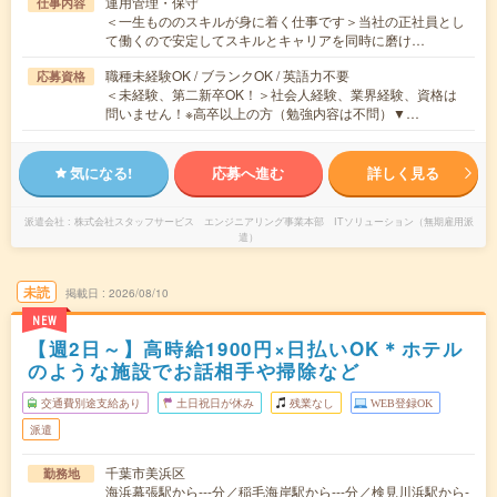
運用管理・保守
仕事内容
＜一生もののスキルが身に着く仕事です＞当社の正社員とし
て働くので安定してスキルとキャリアを同時に磨け…
職種未経験OK / ブランクOK / 英語力不要
応募資格
＜未経験、第二新卒OK！＞社会人経験、業界経験、資格は
問いません！※高卒以上の方（勉強内容は不問）▼…
気になる!
応募へ進む
詳しく見る
派遣会社
株式会社スタッフサービス エンジニアリング事業本部 ITソリューション（無期雇用派
遣）
未読
掲載日
2026/08/10
NEW
【週2日～】高時給1900円×日払いOK＊ホテル
のような施設でお話相手や掃除など
交通費別途支給あり
土日祝日が休み
残業なし
WEB登録OK
派遣
千葉市美浜区
勤務地
海浜幕張駅から---分／稲毛海岸駅から---分／検見川浜駅から-