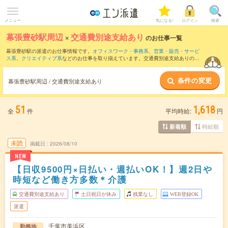
メニュー
気になる!
ログイン
検索
幕張豊砂駅周辺
×
交通費別途支給あり
のお仕事一覧
幕張豊砂駅の派遣のお仕事情報です。
オフィスワーク・事務系
、
営業・販売・サービ
ス系
、
クリエイティブ系
などのお仕事を取り揃えています。交通費別途支給ありの条
件の他に、
職種未経験OK
、
友だちと一緒の応募OK
、
残業なし
などのこだわり条件も
取り揃えています。
条件の変更
幕張豊砂駅周辺 / 交通費別途支給あり
51
1,618
全
件
平均時給:
円
時給順
新着順
未読
掲載日
2026/08/10
NEW
【日収9500円×日払い・週払いOK！】週2日や
時短など働き方多数＊介護
交通費別途支給あり
土日祝日が休み
残業なし
WEB登録OK
派遣
千葉市美浜区
勤務地