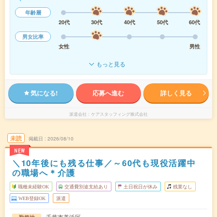
年齢層
20代
30代
40代
50代
60代
男女比率
女性
男性
もっと見る
気になる!
応募へ進む
詳しく見る
派遣会社
ケアスタッフィング株式会社
未読
掲載日
2026/08/10
NEW
＼10年後にも残る仕事／～60代も現役活躍中
の職場へ＊介護
職種未経験OK
交通費別途支給あり
土日祝日が休み
残業なし
WEB登録OK
派遣
千葉市美浜区