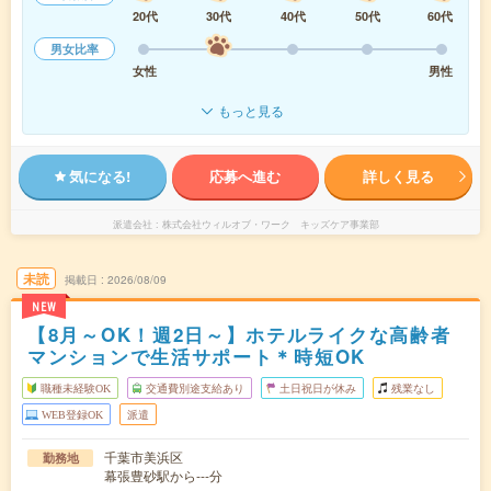
20代
30代
40代
50代
60代
男女比率
女性
男性
もっと見る
気になる!
応募へ進む
詳しく見る
派遣会社
株式会社ウィルオブ・ワーク キッズケア事業部
未読
掲載日
2026/08/09
NEW
【8月～OK！週2日～】ホテルライクな高齢者
マンションで生活サポート＊時短OK
職種未経験OK
交通費別途支給あり
土日祝日が休み
残業なし
WEB登録OK
派遣
千葉市美浜区
勤務地
幕張豊砂駅から---分