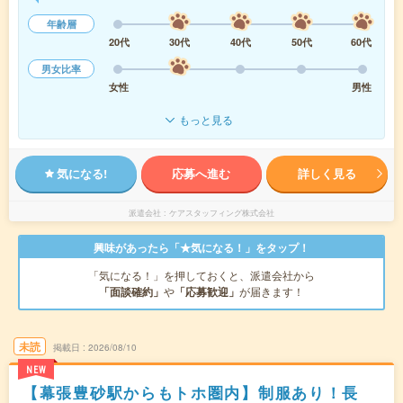
年齢層
20代
30代
40代
50代
60代
男女比率
女性
男性
もっと見る
気になる!
応募へ進む
詳しく見る
派遣会社
ケアスタッフィング株式会社
興味があったら「★気になる！」をタップ！
「気になる！」を押しておくと、派遣会社から
「面談確約」
や
「応募歓迎」
が届きます！
未読
掲載日
2026/08/10
NEW
【幕張豊砂駅からもトホ圏内】制服あり！長