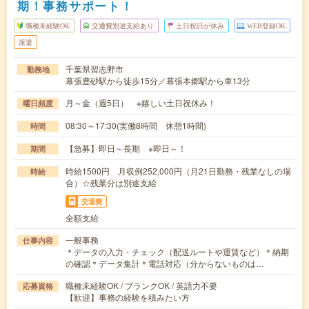
期！事務サポート！
職種未経験OK
交通費別途支給あり
土日祝日が休み
WEB登録OK
派遣
千葉県習志野市
勤務地
幕張豊砂駅から徒歩15分／幕張本郷駅から車13分
月～金（週5日） ※嬉しい土日祝休み！
曜日頻度
08:30～17:30(実働8時間 休憩1時間)
時間
【急募】即日～長期 ※即日～！
期間
時給1500円 月収例252,000円（月21日勤務・残業なしの場
時給
合）☆残業分は別途支給
交通費
全額支給
一般事務
仕事内容
＊データの入力・チェック（配送ルートや運賃など）＊納期
の確認＊データ集計＊電話対応（分からないものは…
職種未経験OK / ブランクOK / 英語力不要
応募資格
【歓迎】事務の経験を積みたい方