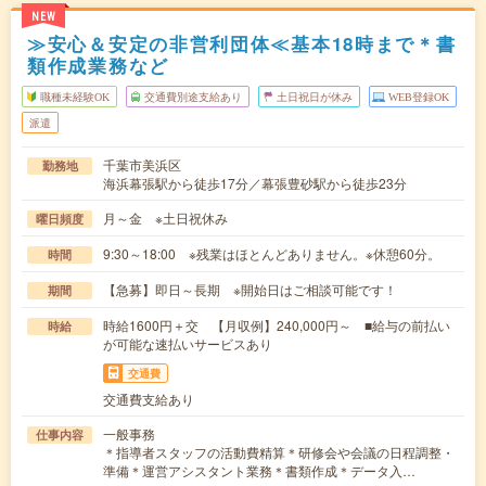
NEW
≫安心＆安定の非営利団体≪基本18時まで＊書
類作成業務など
職種未経験OK
交通費別途支給あり
土日祝日が休み
WEB登録OK
派遣
千葉市美浜区
勤務地
海浜幕張駅から徒歩17分／幕張豊砂駅から徒歩23分
月～金 ※土日祝休み
曜日頻度
9:30～18:00 ※残業はほとんどありません。※休憩60分。
時間
【急募】即日～長期 ※開始日はご相談可能です！
期間
時給1600円＋交 【月収例】240,000円～ ■給与の前払い
時給
が可能な速払いサービスあり
交通費
交通費支給あり
一般事務
仕事内容
＊指導者スタッフの活動費精算＊研修会や会議の日程調整・
準備＊運営アシスタント業務＊書類作成＊データ入…