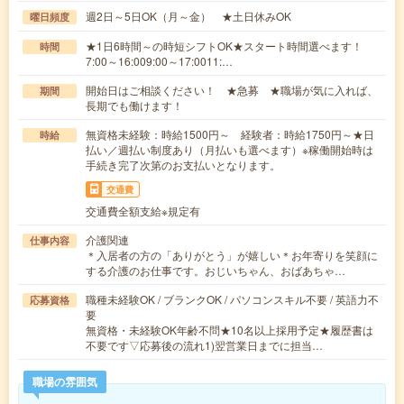
週2日～5日OK（月～金） ★土日休みOK
曜日頻度
★1日6時間～の時短シフトOK★スタート時間選べます！
時間
7:00～16:009:00～17:0011:…
開始日はご相談ください！ ★急募 ★職場が気に入れば、
期間
長期でも働けます！
無資格未経験：時給1500円～ 経験者：時給1750円～★日
時給
払い／週払い制度あり（月払いも選べます）※稼働開始時は
手続き完了次第のお支払いとなります。
交通費
交通費全額支給※規定有
介護関連
仕事内容
＊入居者の方の「ありがとう」が嬉しい＊お年寄りを笑顔に
する介護のお仕事です。おじいちゃん、おばあちゃ…
職種未経験OK / ブランクOK / パソコンスキル不要 / 英語力不
応募資格
要
無資格・未経験OK年齢不問★10名以上採用予定★履歴書は
不要です▽応募後の流れ1)翌営業日までに担当…
職場の雰囲気