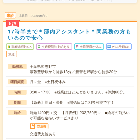
未読
掲載日
2026/08/10
NEW
17時半まで＊部内アシスタント＊同業務の方も
いるので安心
職種未経験OK
交通費別途支給あり
土日祝日が休み
WEB登録OK
派遣
千葉県習志野市
勤務地
幕張豊砂駅から徒歩13分／新習志野駅から徒歩20分
月～金 ※土日祝休み
曜日頻度
8:30～17:30 ※残業はほとんどありません。※休憩60分。
時間
【急募】即日～長期 ※開始日はご相談可能です！
期間
時給1400円＋交 【月収例】232,750円～ ■給与の前払い
時給
が可能な速払いサービスあり
交通費
交通費支給あり