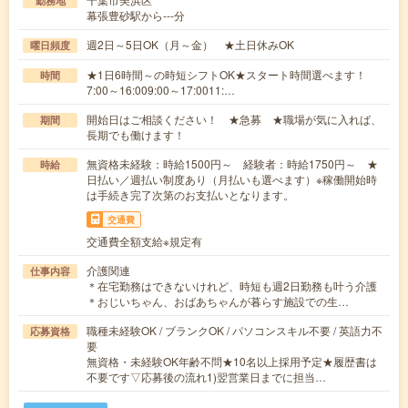
勤務地
幕張豊砂駅から---分
週2日～5日OK（月～金） ★土日休みOK
曜日頻度
★1日6時間～の時短シフトOK★スタート時間選べます！
時間
7:00～16:009:00～17:0011:…
開始日はご相談ください！ ★急募 ★職場が気に入れば、
期間
長期でも働けます！
無資格未経験：時給1500円～ 経験者：時給1750円～ ★
時給
日払い／週払い制度あり（月払いも選べます）※稼働開始時
は手続き完了次第のお支払いとなります。
交通費
交通費全額支給※規定有
介護関連
仕事内容
＊在宅勤務はできないけれど、時短も週2日勤務も叶う介護
＊おじいちゃん、おばあちゃんが暮らす施設での生…
職種未経験OK / ブランクOK / パソコンスキル不要 / 英語力不
応募資格
要
無資格・未経験OK年齢不問★10名以上採用予定★履歴書は
不要です▽応募後の流れ1)翌営業日までに担当…