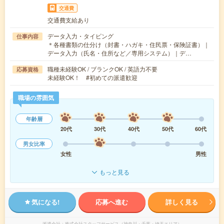
交通費
交通費支給あり
データ入力・タイピング
仕事内容
＊各種書類の仕分け（封書・ハガキ・住民票・保険証書）｜
データ入力（氏名・住所など／専用システム）｜デ…
職種未経験OK / ブランクOK / 英語力不要
応募資格
未経験OK！ #初めての派遣歓迎
職場の雰囲気
年齢層
20代
30代
40代
50代
60代
男女比率
女性
男性
もっと見る
気になる!
応募へ進む
詳しく見る
派遣会社
株式会社スタッフサービス（神奈川・千葉・埼玉エリア）