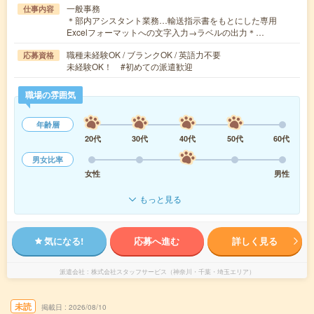
一般事務
仕事内容
＊部内アシスタント業務…輸送指示書をもとにした専用
Excelフォーマットへの文字入力→ラベルの出力＊…
職種未経験OK / ブランクOK / 英語力不要
応募資格
未経験OK！ #初めての派遣歓迎
職場の雰囲気
年齢層
20代
30代
40代
50代
60代
男女比率
女性
男性
もっと見る
気になる!
応募へ進む
詳しく見る
派遣会社
株式会社スタッフサービス（神奈川・千葉・埼玉エリア）
未読
掲載日
2026/08/10