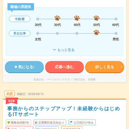
職場の雰囲気
年齢層
20代
30代
40代
50代
60代
男女比率
女性
男性
もっと見る
気になる!
応募へ進む
詳しく見る
派遣会社
パーソルテンプスタッフ株式会社 首都圏
未読
掲載日
2026/08/10
NEW
事務からのステップアップ！未経験からはじめ
るITサポート
職種未経験OK
交通費別途支給あり
土日祝日が休み