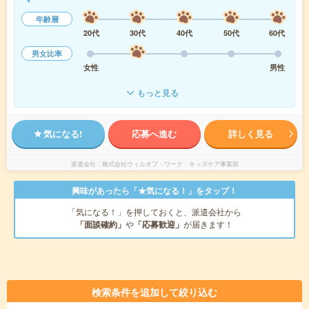
年齢層
20代
30代
40代
50代
60代
男女比率
女性
男性
もっと見る
気になる!
応募へ進む
詳しく見る
派遣会社
株式会社ウィルオブ・ワーク キッズケア事業部
興味があったら「★気になる！」をタップ！
「気になる！」を押しておくと、派遣会社から
「面談確約」
や
「応募歓迎」
が届きます！
検索条件を追加して絞り込む