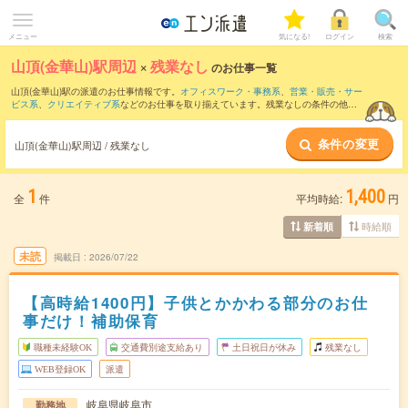
メニュー
気になる!
ログイン
検索
山頂(金華山)駅周辺
×
残業なし
のお仕事一覧
山頂(金華山)駅の派遣のお仕事情報です。
オフィスワーク・事務系
、
営業・販売・サー
ビス系
、
クリエイティブ系
などのお仕事を取り揃えています。残業なしの条件の他
に、
交通費別途支給あり
、
職種未経験OK
、
友だちと一緒の応募OK
などのこだわり条
件も取り揃えています。
条件の変更
山頂(金華山)駅周辺 / 残業なし
1
1,400
全
件
平均時給:
円
時給順
新着順
未読
掲載日
2026/07/22
【高時給1400円】子供とかかわる部分のお仕
事だけ！補助保育
職種未経験OK
交通費別途支給あり
土日祝日が休み
残業なし
WEB登録OK
派遣
岐阜県岐阜市
勤務地