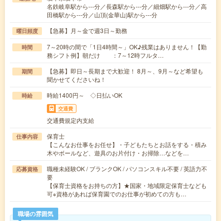
名鉄岐阜駅から---分／長森駅から---分／細畑駅から---分／高
田橋駅から---分／山頂(金華山)駅から---分
【急募】月～金で週3日～勤務
曜日頻度
7～20時の間で「1日4時間～」OK♪残業はありません！【勤
時間
務シフト例】朝だけ ：7～12時フルタ…
【急募】即日～長期まで大歓迎！ 8月～、9月～など希望も
期間
聞かせてくださいね！
時給1400円～ ◇日払いOK
時給
交通費
交通費規定内支給
保育士
仕事内容
【こんなお仕事をお任せ】・子どもたちとお話をする・積み
木やボールなど、遊具のお片付け・お掃除…などを…
職種未経験OK / ブランクOK / パソコンスキル不要 / 英語力不
応募資格
要
【保育士資格をお持ちの方】★国家・地域限定保育士なども
可※資格があれば保育園でのお仕事が初めての方も…
職場の雰囲気