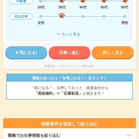
年齢層
20代
30代
40代
50代
60代
男女比率
女性
男性
もっと見る
気になる!
応募へ進む
詳しく見る
派遣会社
ケアスタッフィング株式会社
興味があったら「★気になる！」をタップ！
「気になる！」を押しておくと、派遣会社から
「面談確約」
や
「応募歓迎」
が届きます！
検索条件を追加して絞り込む
職種
でお仕事情報を絞り込む