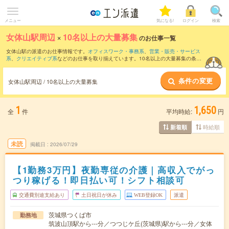
メニュー
気になる!
ログイン
検索
女体山駅周辺
×
10名以上の大量募集
のお仕事一覧
女体山駅の派遣のお仕事情報です。
オフィスワーク・事務系
、
営業・販売・サービス
系
、
クリエイティブ系
などのお仕事を取り揃えています。10名以上の大量募集の条件
の他に、
交通費別途支給あり
、
職種未経験OK
、
友だちと一緒の応募OK
などのこだわ
り条件も取り揃えています。
条件の変更
女体山駅周辺 / 10名以上の大量募集
1
1,650
全
件
平均時給:
円
時給順
新着順
未読
掲載日
2026/07/29
【1勤務3万円】夜勤専従の介護｜高収入でがっ
つり稼げる！即日払い可！シフト相談可
交通費別途支給あり
土日祝日が休み
WEB登録OK
派遣
茨城県つくば市
勤務地
筑波山頂駅から---分／つつじケ丘(茨城県)駅から---分／女体