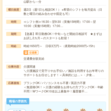
山駅から---分
週2日（週1日も相談OK！） ※希望のシフトを毎月提出（日
曜日頻度
数と曜日の組み合わせや固定も可）
≪シフト例≫16:30～翌9:30（実働15時間）17:00～翌
時間
10:00（実働15時間）17:00…
【急募】即日勤務OK！中旬～など開始日相談可 ★まずは
期間
お試し2カ月～のスタートも歓迎！
時給1650円～ 日収3万円～（夜勤時給2000円×15h）
時給
交通費
交通費全額支給
介護関連
仕事内容
＼介護施設で見守りやお手伝い／施設を利用するお年寄りの
サポートをお任せします！＜具体的には…＞・夕食…
ブランクOK / パソコンスキル不要 / 英語力不要
応募資格
＜無資格OK！＞介護の経験をお持ちの方ブランクOK・年齢
不問！WワークOK10名以上募集中！履歴書不…
職場の雰囲気