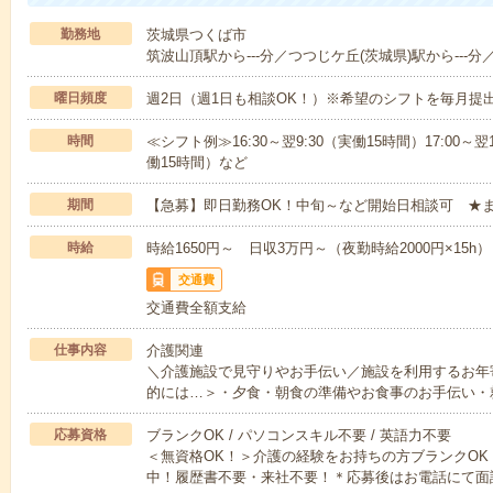
勤務地
茨城県つくば市
筑波山頂駅から---分／つつじケ丘(茨城県)駅から---分
曜日頻度
週2日（週1日も相談OK！）※希望のシフトを毎月提
時間
≪シフト例≫16:30～翌9:30（実働15時間）17:00～翌1
働15時間）など
期間
【急募】即日勤務OK！中旬～など開始日相談可 ★
時給
時給1650円～ 日収3万円～（夜勤時給2000円×15h）
交通費
交通費全額支給
仕事内容
介護関連
＼介護施設で見守りやお手伝い／施設を利用するお年
的には…＞・夕食・朝食の準備やお食事のお手伝い・
応募資格
ブランクOK / パソコンスキル不要 / 英語力不要
＜無資格OK！＞介護の経験をお持ちの方ブランクOK
中！履歴書不要・来社不要！＊応募後はお電話にて面