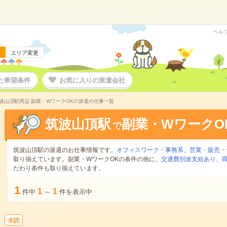
ヘル
エリア変更
た希望条件
お気に入りの派遣会社
波山頂駅周辺 副業・WワークOKの派遣の仕事一覧
筑波山頂駅
副業・WワークO
で
筑波山頂駅の派遣のお仕事情報です。
オフィスワーク・事務系
、
営業・販売・
取り揃えています。副業・WワークOKの条件の他に、
交通費別途支給あり
、
だわり条件も取り揃えています。
1
1
1
件中
～
件を表示中
未読