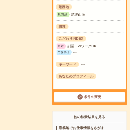
勤務地
筑波山頂
駅/路線
職種
---
こだわりINDEX
副業・WワークOK
絶対
---
できれば
キーワード
---
あなたのプロフィール
---
条件の変更
他の検索結果を見る
勤務地でお仕事情報をさがす