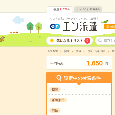
エン派遣
71570
件
エンバイト
82182
件
ちょうど良いワークライフバランスが叶う
関東版
気になる！リスト
0
保存し
派遣TOP
関東
茨城
筑波山頂駅周辺
筑
,
1
6
5
0
平均時給:
円
設定中の検索条件
期間
---
派遣形式
---
時給
---