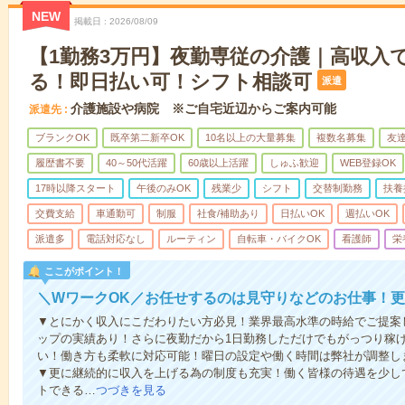
NEW
掲載日
2026/08/09
【1勤務3万円】夜勤専従の介護｜高収入
る！即日払い可！シフト相談可
派遣
介護施設や病院 ※ご自宅近辺からご案内可能
派遣先
ブランクOK
既卒第二新卒OK
10名以上の大量募集
複数名募集
友達
履歴書不要
40～50代活躍
60歳以上活躍
しゅふ歓迎
WEB登録OK
17時以降スタート
午後のみOK
残業少
シフト
交替制勤務
扶養
交費支給
車通勤可
制服
社食/補助あり
日払いOK
週払いOK
派遣多
電話対応なし
ルーティン
自転車・バイクOK
看護師
栄
ここがポイント！
＼WワークOK／お任せするのは見守りなどのお仕事！
▼とにかく収入にこだわりたい方必見！業界最高水準の時給でご提案
ップの実績あり！さらに夜勤だから1日勤務しただけでもがっつり稼
い！働き方も柔軟に対応可能！曜日の設定や働く時間は弊社が調整し
▼更に継続的に収入を上げる為の制度も充実！働く皆様の待遇を少し
トできる…
つづきを見る