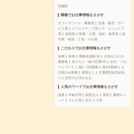
宮脇駅
職種でお仕事情報をさがす
オフィスワーク・事務系
営業・販売・サー
ビス系
クリエイティブ系
IT・エンジニア
系
技術系
医療・介護・福祉・教育系
軽
作業・物流・工場・その他
こだわりでお仕事情報をさがす
短期
単発
職種未経験OK
10名以上の大
量募集
友だちと一緒の応募OK
在宅・リモ
ートワーク
週2～3日勤務
週4日勤務
土
日祝のみ勤務
残業なし
交通費別途支給あ
り
語学力が活かせる
人気のワードでお仕事情報をさがす
急募
年齢不問
財団法人
英語
書類チェ
ック
テレビ局
封入
大学