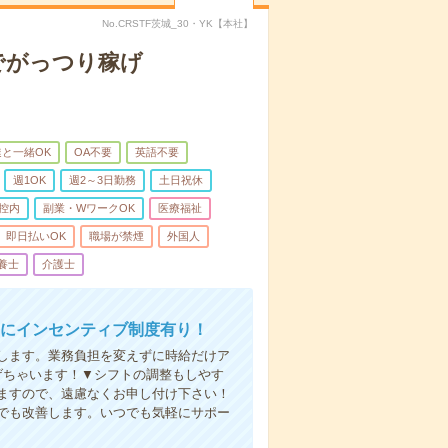
No.CRSTF茨城_30・YK【本社】
でがっつり稼げ
と一緒OK
OA不要
英語不要
週1OK
週2～3日勤務
土日祝休
控内
副業・WワークOK
医療福祉
即日払いOK
職場が禁煙
外国人
養士
介護士
更にインセンティブ制度有り！
します。業務負担を変えずに時給だけア
げちゃいます！▼シフトの調整もしやす
ますので、遠慮なくお申し付け下さい！
でも改善します。いつでも気軽にサポー