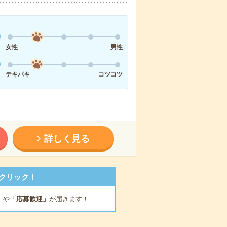
女性
男性
テキパキ
コツコツ
詳しく見る
クリック！
」
や
「応募歓迎」
が届きます！