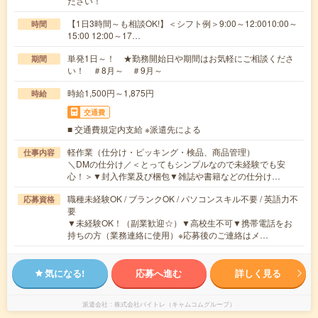
ださい！
【1日3時間～も相談OK!】＜シフト例＞9:00～12:0010:00～
時間
15:00 12:00～17…
単発1日～！ ★勤務開始日や期間はお気軽にご相談くださ
期間
い！ ＃8月～ ＃9月～
時給1,500円～1,875円
時給
交通費
■ 交通費規定内支給 ※派遣先による
軽作業（仕分け・ピッキング・検品、商品管理）
仕事内容
＼DMの仕分け／＜とってもシンプルなので未経験でも安
心！＞▼封入作業及び梱包▼雑誌や書籍などの仕分け…
職種未経験OK / ブランクOK / パソコンスキル不要 / 英語力不
応募資格
要
▼未経験OK！（副業歓迎☆）▼高校生不可▼携帯電話をお
持ちの方（業務連絡に使用）※応募後のご連絡はメ…
気になる!
応募へ進む
詳しく見る
派遣会社
株式会社バイトレ（キャムコムグループ）