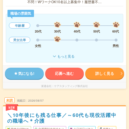
不問！WワークOK10名以上募集中！履歴書不…
職場の雰囲気
年齢層
20代
30代
40代
50代
60代
男女比率
女性
男性
もっと見る
気になる!
応募へ進む
詳しく見る
派遣会社
ケアスタッフィング株式会社
未読
掲載日
2026/08/07
NEW
＼10年後にも残る仕事／～60代も現役活躍中
の職場へ＊介護