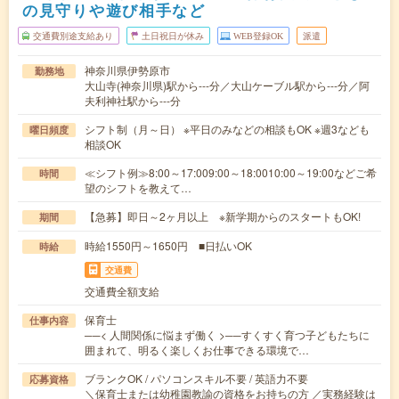
の見守りや遊び相手など
交通費別途支給あり
土日祝日が休み
WEB登録OK
派遣
神奈川県伊勢原市
勤務地
大山寺(神奈川県)駅から---分／大山ケーブル駅から---分／阿
夫利神社駅から---分
シフト制（月～日） ※平日のみなどの相談もOK ※週3なども
曜日頻度
相談OK
≪シフト例≫8:00～17:009:00～18:0010:00～19:00などご希
時間
望のシフトを教えて…
【急募】即日～2ヶ月以上 ※新学期からのスタートもOK!
期間
時給1550円～1650円 ■日払いOK
時給
交通費
交通費全額支給
保育士
仕事内容
──< 人間関係に悩まず働く >──すくすく育つ子どもたちに
囲まれて、明るく楽しくお仕事できる環境で…
ブランクOK / パソコンスキル不要 / 英語力不要
応募資格
＼保育士または幼稚園教諭の資格をお持ちの方 ／実務経験は