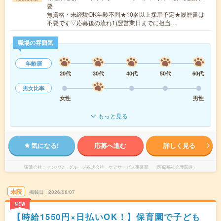
要
無資格・未経験OK年齢不問★10名以上採用予定★履歴書は
不要です▽応募後の流れ1)翌営業日までに担当…
職場の雰囲気
年齢層
20代
30代
40代
50代
60代
男女比率
女性
男性
もっと見る
気になる!
応募へ進む
詳しく見る
派遣会社
マンパワーグループ株式会社 ケアサービス事業部 （医療福祉介護関連）
未読
掲載日
2026/08/07
NEW
【時給1550円×日払いOK！】保育園で子ども