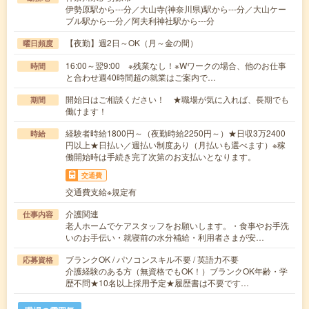
伊勢原駅から---分／大山寺(神奈川県)駅から---分／大山ケー
ブル駅から---分／阿夫利神社駅から---分
【夜勤】週2日～OK（月～金の間）
曜日頻度
16:00～翌9:00 ※残業なし！※Wワークの場合、他のお仕事
時間
と合わせ週40時間超の就業はご案内で…
開始日はご相談ください！ ★職場が気に入れば、長期でも
期間
働けます！
経験者時給1800円～（夜勤時給2250円～）★日収3万2400
時給
円以上★日払い／週払い制度あり（月払いも選べます）※稼
働開始時は手続き完了次第のお支払いとなります。
交通費
交通費支給※規定有
介護関連
仕事内容
老人ホームでケアスタッフをお願いします。・食事やお手洗
いのお手伝い・就寝前の水分補給・利用者さまが安…
ブランクOK / パソコンスキル不要 / 英語力不要
応募資格
介護経験のある方（無資格でもOK！）ブランクOK年齢・学
歴不問★10名以上採用予定★履歴書は不要です…