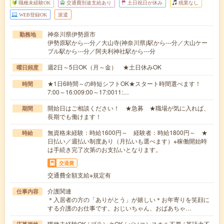
職種未経験OK
交通費別途支給あり
土日祝日が休み
残業なし
WEB登録OK
派遣
神奈川県伊勢原市
勤務地
伊勢原駅から---分／大山寺(神奈川県)駅から---分／大山ケー
ブル駅から---分／阿夫利神社駅から---分
週2日～5日OK（月～金） ★土日休みOK
曜日頻度
★1日6時間～の時短シフトOK★スタート時間選べます！
時間
7:00～16:009:00～17:0011:…
開始日はご相談ください！ ★急募 ★職場が気に入れば、
期間
長期でも働けます！
無資格未経験：時給1600円～ 経験者：時給1800円～ ★
時給
日払い／週払い制度あり（月払いも選べます）※稼働開始時
は手続き完了次第のお支払いとなります。
交通費
交通費全額支給※規定有
介護関連
仕事内容
＊入居者の方の「ありがとう」が嬉しい＊お年寄りを笑顔に
する介護のお仕事です。おじいちゃん、おばあちゃ…
職種未経験OK / ブランクOK / パソコンスキル不要 / 英語力不