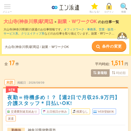
メニュー
気になる!
ログイン
検索
大山寺(神奈川県)駅周辺
×
副業・WワークOK
のお仕事一覧
大山寺(神奈川県)駅の派遣のお仕事情報です。
オフィスワーク・事務系
、
営業・販売・
サービス系
、
クリエイティブ系
などのお仕事を取り揃えています。副業・WワークOK
の条件の他に、
交通費別途支給あり
、
職種未経験OK
、
友だちと一緒の応募OK
などの
こだわり条件も取り揃えています。
条件の変更
大山寺(神奈川県)駅周辺 / 副業・WワークOK
17
1,511
全
件
平均時給:
円
時給順
新着順
未読
掲載日
2026/08/09
NEW
夜勤＝待機多め！？【週2日で月収25.9万円】
介護スタッフ＊日払いOK!
交通費別途支給あり
土日祝日が休み
残業なし
WEB登録OK
派遣
神奈川県伊勢原市
勤務地