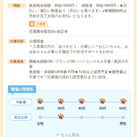
無資格未経験：時給1600円～ 経験者：時給1800円～★日
時給
払い／週払い制度あり（月払いも選べます）※稼働開始時は
手続き完了次第のお支払いとなります。
交通費
交通費全額支給※規定有
介護関連
仕事内容
＊入居者の方の「ありがとう」が嬉しい＊おじいちゃん、お
ばあちゃんが暮らす施設での生活サポートをお任せ…
職種未経験OK / ブランクOK / パソコンスキル不要 / 英語力不
応募資格
要
無資格・未経験OK年齢不問★10名以上採用予定★履歴書は
不要です▽応募後の流れ1)翌営業日までに担当…
職場の雰囲気
年齢層
20代
30代
40代
50代
60代
男女比率
女性
男性
もっと見る