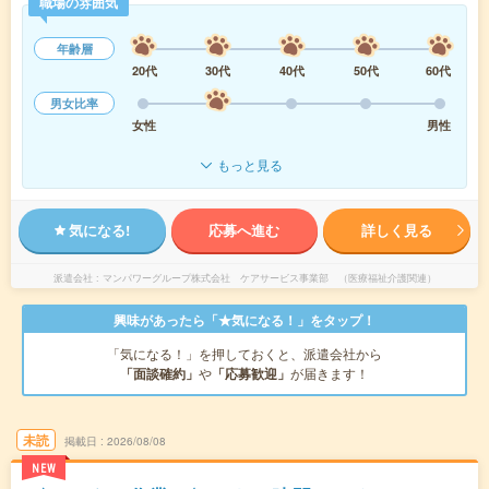
職場の雰囲気
年齢層
20代
30代
40代
50代
60代
男女比率
女性
男性
もっと見る
気になる!
応募へ進む
詳しく見る
派遣会社
マンパワーグループ株式会社 ケアサービス事業部 （医療福祉介護関連）
興味があったら「★気になる！」をタップ！
「気になる！」を押しておくと、派遣会社から
「面談確約」
や
「応募歓迎」
が届きます！
未読
掲載日
2026/08/08
NEW