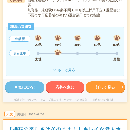
応募資格
要
無資格・未経験OK年齢不問★10名以上採用予定★履歴書は
不要です▽応募後の流れ1)翌営業日までに担当…
職場の雰囲気
年齢層
20代
30代
40代
50代
60代
男女比率
女性
男性
もっと見る
気になる!
応募へ進む
詳しく見る
派遣会社
マンパワーグループ株式会社 ケアサービス事業部 （医療福祉介護関連）
未読
掲載日
2026/08/06
【接客の楽しさはそのまま！】キレイな老人ホ