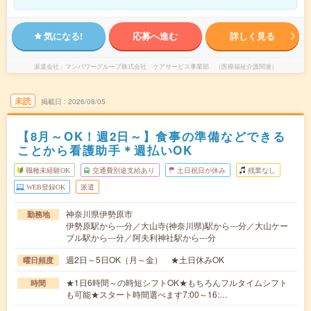
気になる!
応募へ進む
詳しく見る
派遣会社
マンパワーグループ株式会社 ケアサービス事業部 （医療福祉介護関連）
未読
掲載日
2026/08/05
【8月～OK！週2日～】食事の準備などできる
ことから看護助手＊週払いOK
職種未経験OK
交通費別途支給あり
土日祝日が休み
残業なし
WEB登録OK
派遣
神奈川県伊勢原市
勤務地
伊勢原駅から---分／大山寺(神奈川県)駅から---分／大山ケー
ブル駅から---分／阿夫利神社駅から---分
週2日～5日OK（月～金） ★土日休みOK
曜日頻度
★1日6時間～の時短シフトOK★もちろんフルタイムシフト
時間
も可能★スタート時間選べます7:00～16:…