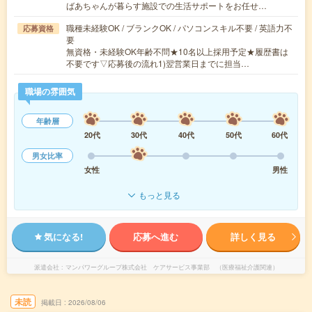
ばあちゃんが暮らす施設での生活サポートをお任せ…
職種未経験OK / ブランクOK / パソコンスキル不要 / 英語力不
応募資格
要
無資格・未経験OK年齢不問★10名以上採用予定★履歴書は
不要です▽応募後の流れ1)翌営業日までに担当…
職場の雰囲気
年齢層
20代
30代
40代
50代
60代
男女比率
女性
男性
もっと見る
気になる!
応募へ進む
詳しく見る
派遣会社
マンパワーグループ株式会社 ケアサービス事業部 （医療福祉介護関連）
未読
掲載日
2026/08/06