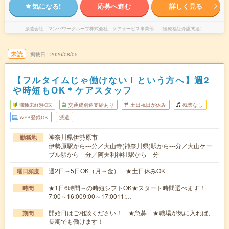
気になる!
応募へ進む
詳しく見る
派遣会社
マンパワーグループ株式会社 ケアサービス事業部 （医療福祉介護関連）
未読
掲載日
2026/08/05
【フルタイムじゃ働けない！という方へ】週2
や時短もOK＊ケアスタッフ
職種未経験OK
交通費別途支給あり
土日祝日が休み
残業なし
WEB登録OK
派遣
神奈川県伊勢原市
勤務地
伊勢原駅から---分／大山寺(神奈川県)駅から---分／大山ケー
ブル駅から---分／阿夫利神社駅から---分
週2日～5日OK（月～金） ★土日休みOK
曜日頻度
★1日6時間～の時短シフトOK★スタート時間選べます！
時間
7:00～16:009:00～17:0011:…
開始日はご相談ください！ ★急募 ★職場が気に入れば、
期間
長期でも働けます！