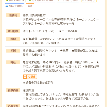
職種未経験OK
交通費別途支給あり
土日祝日が休み
残業なし
WEB登録OK
派遣
神奈川県伊勢原市
勤務地
伊勢原駅から---分／大山寺(神奈川県)駅から---分／大山ケー
ブル駅から---分／阿夫利神社駅から---分
週2日～5日OK（月～金） ★土日休みOK
曜日頻度
★1日6時間～の時短シフトOK★スタート時間選べます！
時間
7:00～16:009:00～17:0011:…
開始日はご相談ください！ ★急募 ★職場が気に入れば、
期間
長期でも働けます！
無資格未経験：時給1600円～ 経験者：時給1800円～ ★
時給
日払い／週払い制度あり（月払いも選べます）※稼働開始時
は手続き完了次第のお支払いとなります。
交通費
交通費全額支給※規定有
介護関連
仕事内容
＊在宅勤務はできないけれど、時短も週2日勤務も叶う介護
＊おじいちゃん、おばあちゃんが暮らす施設での生…
職種未経験OK / ブランクOK / パソコンスキル不要 / 英語力不
応募資格