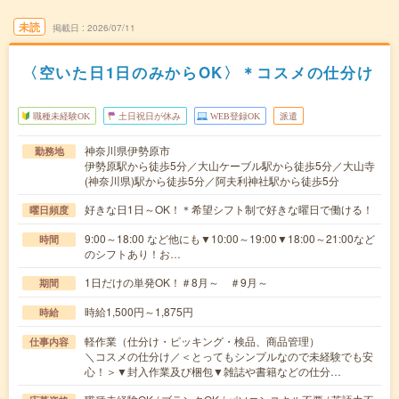
未読
掲載日
2026/07/11
〈空いた日1日のみからOK〉＊コスメの仕分け
職種未経験OK
土日祝日が休み
WEB登録OK
派遣
神奈川県伊勢原市
勤務地
伊勢原駅から徒歩5分／大山ケーブル駅から徒歩5分／大山寺
(神奈川県)駅から徒歩5分／阿夫利神社駅から徒歩5分
好きな日1日～OK！＊希望シフト制で好きな曜日で働ける！
曜日頻度
9:00～18:00 など他にも▼10:00～19:00▼18:00～21:00など
時間
のシフトあり！お…
1日だけの単発OK！＃8月～ ＃9月～
期間
時給1,500円～1,875円
時給
軽作業（仕分け・ピッキング・検品、商品管理）
仕事内容
＼コスメの仕分け／＜とってもシンプルなので未経験でも安
心！＞▼封入作業及び梱包▼雑誌や書籍などの仕分…