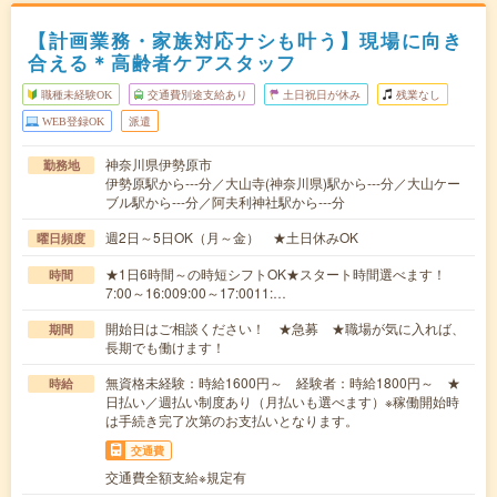
【計画業務・家族対応ナシも叶う】現場に向き
合える＊高齢者ケアスタッフ
職種未経験OK
交通費別途支給あり
土日祝日が休み
残業なし
WEB登録OK
派遣
神奈川県伊勢原市
勤務地
伊勢原駅から---分／大山寺(神奈川県)駅から---分／大山ケー
ブル駅から---分／阿夫利神社駅から---分
週2日～5日OK（月～金） ★土日休みOK
曜日頻度
★1日6時間～の時短シフトOK★スタート時間選べます！
時間
7:00～16:009:00～17:0011:…
開始日はご相談ください！ ★急募 ★職場が気に入れば、
期間
長期でも働けます！
無資格未経験：時給1600円～ 経験者：時給1800円～ ★
時給
日払い／週払い制度あり（月払いも選べます）※稼働開始時
は手続き完了次第のお支払いとなります。
交通費
交通費全額支給※規定有