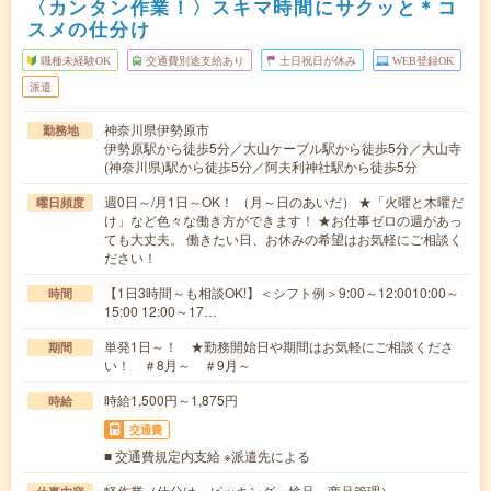
〈カンタン作業！〉スキマ時間にサクッと＊コ
スメの仕分け
職種未経験OK
交通費別途支給あり
土日祝日が休み
WEB登録OK
派遣
神奈川県伊勢原市
勤務地
伊勢原駅から徒歩5分／大山ケーブル駅から徒歩5分／大山寺
(神奈川県)駅から徒歩5分／阿夫利神社駅から徒歩5分
週0日～/月1日～OK！ （月～日のあいだ） ★「火曜と木曜だ
曜日頻度
け」など色々な働き方ができます！ ★お仕事ゼロの週があっ
ても大丈夫。 働きたい日、お休みの希望はお気軽にご相談く
ださい！
【1日3時間～も相談OK!】＜シフト例＞9:00～12:0010:00～
時間
15:00 12:00～17…
単発1日～！ ★勤務開始日や期間はお気軽にご相談くださ
期間
い！ ＃8月～ ＃9月～
時給1,500円～1,875円
時給
交通費
■ 交通費規定内支給 ※派遣先による
軽作業（仕分け・ピッキング・検品、商品管理）