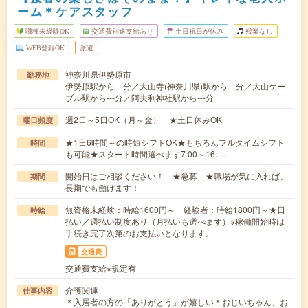
ーム＊ケアスタッフ
職種未経験OK
交通費別途支給あり
土日祝日が休み
残業なし
WEB登録OK
派遣
神奈川県伊勢原市
勤務地
伊勢原駅から---分／大山寺(神奈川県)駅から---分／大山ケー
ブル駅から---分／阿夫利神社駅から---分
週2日～5日OK（月～金） ★土日休みOK
曜日頻度
★1日6時間～の時短シフトOK★もちろんフルタイムシフト
時間
も可能★スタート時間選べます7:00～16:…
開始日はご相談ください！ ★急募 ★職場が気に入れば、
期間
長期でも働けます！
無資格未経験：時給1600円～ 経験者：時給1800円～★日
時給
払い／週払い制度あり（月払いも選べます）※稼働開始時は
手続き完了次第のお支払いとなります。
交通費
交通費支給※規定有
介護関連
仕事内容
＊入居者の方の「ありがとう」が嬉しい＊おじいちゃん、お