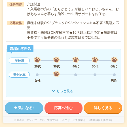
介護関連
仕事内容
＊入居者の方の「ありがとう」が嬉しい＊おじいちゃん、お
ばあちゃんが暮らす施設での生活サポートをお任せ…
職種未経験OK / ブランクOK / パソコンスキル不要 / 英語力不
応募資格
要
無資格・未経験OK年齢不問★10名以上採用予定★履歴書は
不要です▽応募後の流れ1)翌営業日までに担当…
職場の雰囲気
年齢層
20代
30代
40代
50代
60代
男女比率
女性
男性
もっと見る
気になる!
応募へ進む
詳しく見る
派遣会社
マンパワーグループ株式会社 ケアサービス事業部 （医療福祉介護関連）