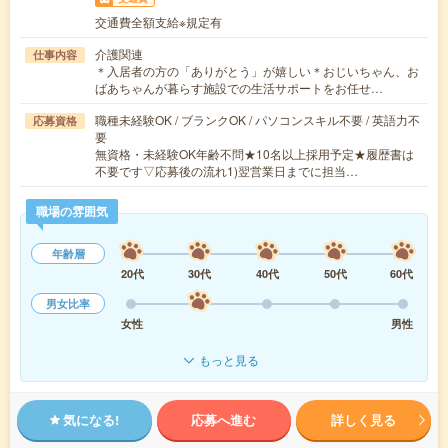
交通費全額支給※規定有
介護関連
仕事内容
＊入居者の方の「ありがとう」が嬉しい＊おじいちゃん、お
ばあちゃんが暮らす施設での生活サポートをお任せ…
職種未経験OK / ブランクOK / パソコンスキル不要 / 英語力不
応募資格
要
無資格・未経験OK年齢不問★10名以上採用予定★履歴書は
不要です▽応募後の流れ1)翌営業日までに担当…
職場の雰囲気
年齢層
20代
30代
40代
50代
60代
男女比率
女性
男性
もっと見る
気になる!
応募へ進む
詳しく見る