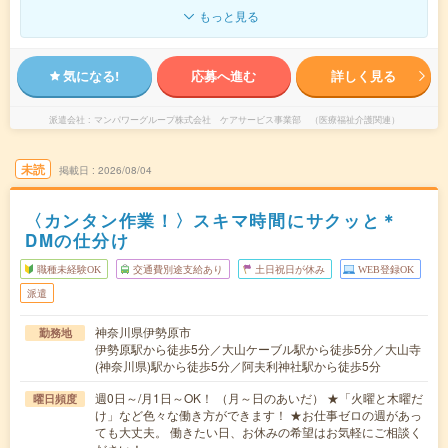
もっと見る
気になる!
応募へ進む
詳しく見る
派遣会社
マンパワーグループ株式会社 ケアサービス事業部 （医療福祉介護関連）
未読
掲載日
2026/08/04
〈カンタン作業！〉スキマ時間にサクッと＊
DMの仕分け
職種未経験OK
交通費別途支給あり
土日祝日が休み
WEB登録OK
派遣
神奈川県伊勢原市
勤務地
伊勢原駅から徒歩5分／大山ケーブル駅から徒歩5分／大山寺
(神奈川県)駅から徒歩5分／阿夫利神社駅から徒歩5分
週0日～/月1日～OK！ （月～日のあいだ） ★「火曜と木曜だ
曜日頻度
け」など色々な働き方ができます！ ★お仕事ゼロの週があっ
ても大丈夫。 働きたい日、お休みの希望はお気軽にご相談く