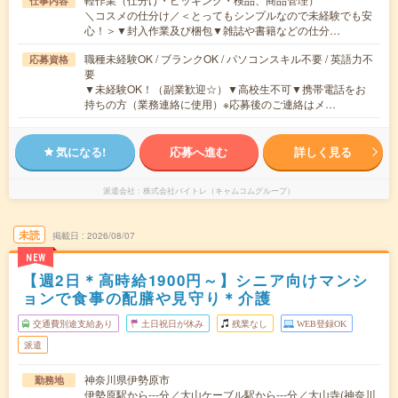
仕事内容
＼コスメの仕分け／＜とってもシンプルなので未経験でも安
心！＞▼封入作業及び梱包▼雑誌や書籍などの仕分…
職種未経験OK / ブランクOK / パソコンスキル不要 / 英語力不
応募資格
要
▼未経験OK！（副業歓迎☆）▼高校生不可▼携帯電話をお
持ちの方（業務連絡に使用）※応募後のご連絡はメ…
気になる!
応募へ進む
詳しく見る
派遣会社
株式会社バイトレ（キャムコムグループ）
未読
掲載日
2026/08/07
NEW
【週2日＊高時給1900円～】シニア向けマンシ
ョンで食事の配膳や見守り＊介護
交通費別途支給あり
土日祝日が休み
残業なし
WEB登録OK
派遣
神奈川県伊勢原市
勤務地
伊勢原駅から---分／大山ケーブル駅から---分／大山寺(神奈川