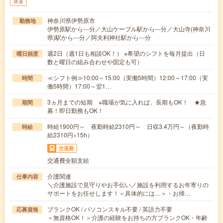
派遣
神奈川県伊勢原市
勤務地
伊勢原駅から---分／大山ケーブル駅から---分／大山寺(神奈川
県)駅から---分／阿夫利神社駅から---分
週2日（週1日も相談OK！） ※希望のシフトを毎月提出（日
曜日頻度
数と曜日の組み合わせや固定も可）
≪シフト例≫10:00～15:00（実働5時間）12:00～17:00（実
時間
働5時間）17:00～翌1…
3ヵ月までの短期 ※職場が気に入れば、長期もOK！ ★急
期間
募！即日勤務もOK！
時給1900円～ 夜勤時給2310円～ 日収3.4万円～（夜勤時
時給
給2310円×15h）
交通費
交通費全額支給
介護関連
仕事内容
＼介護施設で見守りやお手伝い／施設を利用するお年寄りの
サポートをお任せします！＜具体的には…＞・お掃…
ブランクOK / パソコンスキル不要 / 英語力不要
応募資格
＜無資格OK！＞介護の経験をお持ちの方ブランクOK・年齢