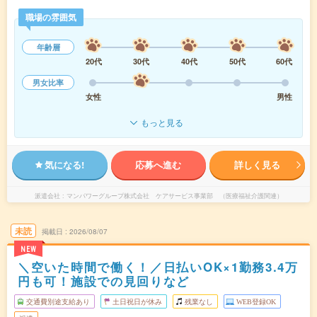
職場の雰囲気
年齢層
20代
30代
40代
50代
60代
男女比率
女性
男性
もっと見る
気になる!
応募へ進む
詳しく見る
派遣会社
マンパワーグループ株式会社 ケアサービス事業部 （医療福祉介護関連）
未読
掲載日
2026/08/07
NEW
＼空いた時間で働く！／日払いOK×1勤務3.4万
円も可！施設での見回りなど
交通費別途支給あり
土日祝日が休み
残業なし
WEB登録OK