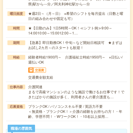
県)駅から---分／阿夫利神社駅から---分
★週2日～（月～日） ※希望のシフトを毎月提出（日数と曜
曜日頻度
日の組み合わせや固定も可）
★【日勤のみ】1日5時間～OK！≪シフト例≫9:00～
時間
14:0010:00～15:0012:00～1…
【急募】即日勤務OK！中旬～など開始日相談可 ★まずは
期間
お試し2カ月～のスタートも歓迎！
経験者時給1900円～ 介護福祉士時給1950円～ ※日払い/
時給
週払いOK
交通費
交通費全額支給
介護関連
仕事内容
まるで高級マンションのような施設で働けるお仕事です！で
きたばかりの施設が多く、利用者さんの要介護度も…
ブランクOK / パソコンスキル不要 / 英語力不要
応募資格
＜無資格・ブランクOK！＞介護の経験をお持ちの方！・年
齢、学歴不問！・WワークOK！・10名以上採用…
職場の雰囲気