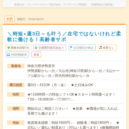
派遣会社
マンパワーグループ株式会社 ケアサービス事業部 （医療福祉介護関連）
未読
掲載日
2026/08/05
＼時短×週3日～も叶う／在宅ではないけれど柔
軟に働ける！高齢者サポ
職種未経験OK
交通費別途支給あり
土日祝日が休み
残業なし
WEB登録OK
派遣
神奈川県伊勢原市
勤務地
伊勢原駅から---分／大山寺(神奈川県)駅から---分／大山ケー
ブル駅から---分／阿夫利神社駅から---分
週3日～5日OK（月～金） ★土日休みOK
曜日頻度
★1日6時間～の時短シフトOK★スタート時間選べます！
時間
7:00～16:009:00～17:0011:…
開始日はご相談ください！ ★急募 ★職場が気に入れば、
期間
長期でも働けます！
無資格未経験：時給1600円～ 経験者：時給1800円～ ★
時給
日払い／週払い制度あり（月払いも選べます）※稼働開始時