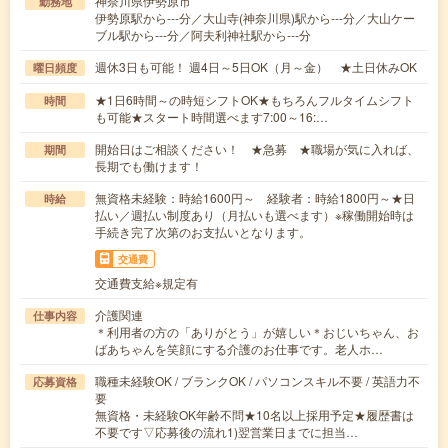
神奈川県伊勢原市
勤務地
伊勢原駅から---分／大山寺(神奈川県)駅から---分／大山ケー
ブル駅から---分／阿夫利神社駅から---分
週休3日も可能！ 週4日～5日OK（月～金） ★土日休みOK
曜日頻度
★1日6時間～の時短シフトOK★もちろんフルタイムシフト
時間
も可能★スタート時間選べます7:00～16:…
開始日はご相談ください！ ★急募 ★職場が気に入れば、
期間
長期でも働けます！
無資格未経験：時給1600円～ 経験者：時給1800円～★日
時給
払い／週払い制度あり（月払いも選べます）※稼働開始時は
手続き完了次第のお支払いとなります。
交通費
交通費支給※規定有
介護関連
仕事内容
＊利用者の方の「ありがとう」が嬉しい＊おじいちゃん、お
ばあちゃんを笑顔にする介護のお仕事です。老人ホ…
職種未経験OK / ブランクOK / パソコンスキル不要 / 英語力不
応募資格
要
無資格・未経験OK年齢不問★10名以上採用予定★履歴書は
不要です▽応募後の流れ1)翌営業日までに担当…