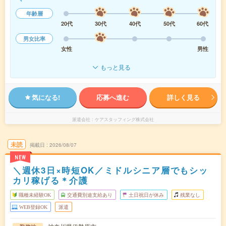
年齢層
20代
30代
40代
50代
60代
男女比率
女性
男性
もっと見る
気になる!
応募へ進む
詳しく見る
派遣会社
ケアスタッフィング株式会社
未読
掲載日
2026/08/07
NEW
＼週休3日×時短OK／ミドルシニア層でもシッ
カリ稼げる＊介護
職種未経験OK
交通費別途支給あり
土日祝日が休み
残業なし
WEB登録OK
派遣