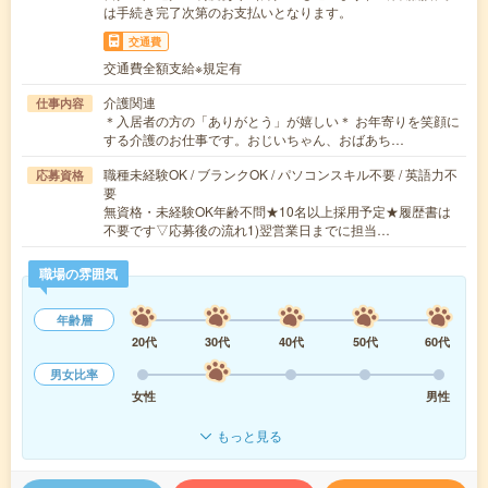
は手続き完了次第のお支払いとなります。
交通費
交通費全額支給※規定有
介護関連
仕事内容
＊入居者の方の「ありがとう」が嬉しい＊ お年寄りを笑顔に
する介護のお仕事です。おじいちゃん、おばあち…
職種未経験OK / ブランクOK / パソコンスキル不要 / 英語力不
応募資格
要
無資格・未経験OK年齢不問★10名以上採用予定★履歴書は
不要です▽応募後の流れ1)翌営業日までに担当…
職場の雰囲気
年齢層
20代
30代
40代
50代
60代
男女比率
女性
男性
もっと見る