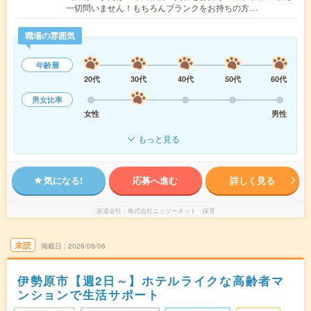
一切問いません！もちろんブランクをお持ちの方…
職場の雰囲気
年齢層
20代
30代
40代
50代
60代
男女比率
女性
男性
もっと見る
気になる!
応募へ進む
詳しく見る
派遣会社
株式会社ニッソーネット 保育
未読
掲載日
2026/08/06
伊勢原市【週2日～】ホテルライクな高齢者マ
ンションで生活サポート