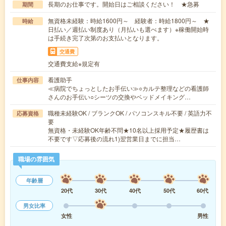
長期のお仕事です。開始日はご相談ください！ ★急募
期間
無資格未経験：時給1600円～ 経験者：時給1800円～ ★
時給
日払い／週払い制度あり（月払いも選べます）※稼働開始時
は手続き完了次第のお支払いとなります。
交通費
交通費支給※規定有
看護助手
仕事内容
≪病院でちょっとしたお手伝い≫○カルテ整理などの看護師
さんのお手伝い○シーツの交換やベッドメイキング…
職種未経験OK / ブランクOK / パソコンスキル不要 / 英語力不
応募資格
要
無資格・未経験OK年齢不問★10名以上採用予定★履歴書は
不要です▽応募後の流れ1)翌営業日までに担当…
職場の雰囲気
年齢層
20代
30代
40代
50代
60代
男女比率
女性
男性