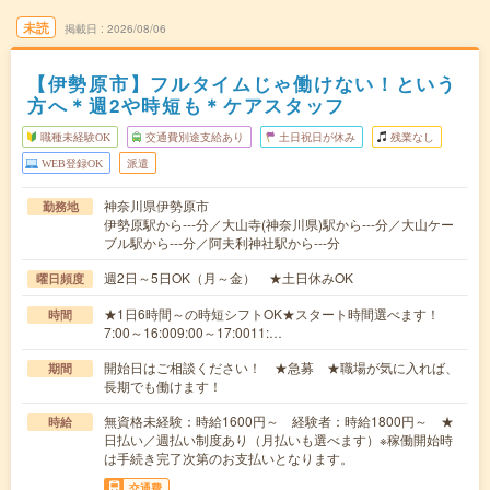
未読
掲載日
2026/08/06
【伊勢原市】フルタイムじゃ働けない！という
方へ＊週2や時短も＊ケアスタッフ
職種未経験OK
交通費別途支給あり
土日祝日が休み
残業なし
WEB登録OK
派遣
神奈川県伊勢原市
勤務地
伊勢原駅から---分／大山寺(神奈川県)駅から---分／大山ケー
ブル駅から---分／阿夫利神社駅から---分
週2日～5日OK（月～金） ★土日休みOK
曜日頻度
★1日6時間～の時短シフトOK★スタート時間選べます！
時間
7:00～16:009:00～17:0011:…
開始日はご相談ください！ ★急募 ★職場が気に入れば、
期間
長期でも働けます！
無資格未経験：時給1600円～ 経験者：時給1800円～ ★
時給
日払い／週払い制度あり（月払いも選べます）※稼働開始時
は手続き完了次第のお支払いとなります。
交通費