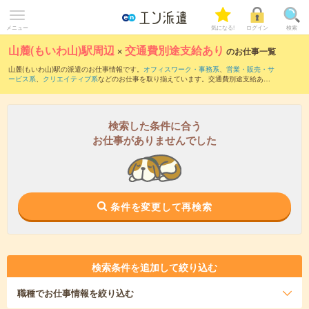
メニュー
気になる!
ログイン
検索
山麓(もいわ山)駅周辺
×
交通費別途支給あり
のお仕事一覧
山麓(もいわ山)駅の派遣のお仕事情報です。
オフィスワーク・事務系
、
営業・販売・サ
ービス系
、
クリエイティブ系
などのお仕事を取り揃えています。交通費別途支給あり
の条件の他に、
職種未経験OK
、
友だちと一緒の応募OK
、
週4日勤務
などのこだわり条
件も取り揃えています。
検索した条件に合う
お仕事がありませんでした
条件を変更して再検索
検索条件を追加して絞り込む
職種
でお仕事情報を絞り込む