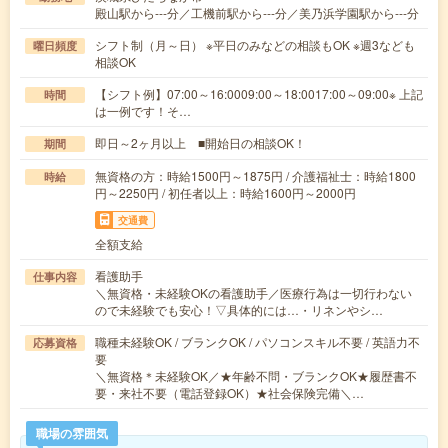
殿山駅から---分／工機前駅から---分／美乃浜学園駅から---分
シフト制（月～日） ※平日のみなどの相談もOK ※週3なども
曜日頻度
相談OK
【シフト例】07:00～16:0009:00～18:0017:00～09:00※ 上記
時間
は一例です！そ…
即日～2ヶ月以上 ■開始日の相談OK！
期間
無資格の方：時給1500円～1875円 / 介護福祉士：時給1800
時給
円～2250円 / 初任者以上：時給1600円～2000円
交通費
全額支給
看護助手
仕事内容
＼無資格・未経験OKの看護助手／医療行為は一切行わない
ので未経験でも安心！▽具体的には…・リネンやシ…
職種未経験OK / ブランクOK / パソコンスキル不要 / 英語力不
応募資格
要
＼無資格＊未経験OK／★年齢不問・ブランクOK★履歴書不
要・来社不要（電話登録OK）★社会保険完備＼…
職場の雰囲気