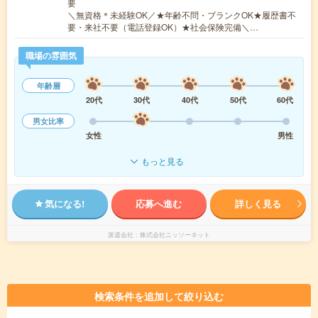
要
＼無資格＊未経験OK／★年齢不問・ブランクOK★履歴書不
要・来社不要（電話登録OK）★社会保険完備＼…
職場の雰囲気
年齢層
20代
30代
40代
50代
60代
男女比率
女性
男性
もっと見る
気になる!
応募へ進む
詳しく見る
派遣会社
株式会社ニッソーネット
検索条件を追加して絞り込む