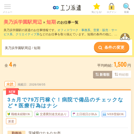
メニュー
気になる!
ログイン
検索
美乃浜学園駅周辺
×
短期
のお仕事一覧
美乃浜学園駅の派遣のお仕事情報です。
オフィスワーク・事務系
、
営業・販売・サー
ビス系
、
クリエイティブ系
などのお仕事を取り揃えています。短期の条件の他に、
交
通費別途支給あり
、
職種未経験OK
、
友だちと一緒の応募OK
などでもお探し頂けま
す。
条件の変更
美乃浜学園駅周辺 / 短期
4
1,500
全
件
平均時給:
円
時給順
新着順
未読
掲載日
2026/08/05
NEW
3ヵ月で79万円稼ぐ！病院で備品のチェックな
ど＊医療行為はナシ
職種未経験OK
交通費別途支給あり
土日祝日が休み
WEB登録OK
派遣
茨城県ひたちなか市
勤務地