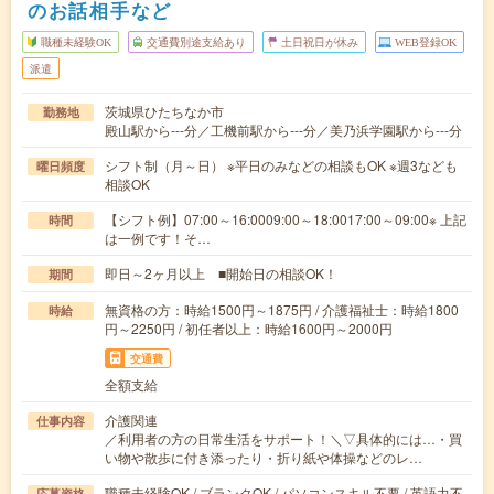
のお話相手など
職種未経験OK
交通費別途支給あり
土日祝日が休み
WEB登録OK
派遣
茨城県ひたちなか市
勤務地
殿山駅から---分／工機前駅から---分／美乃浜学園駅から---分
シフト制（月～日） ※平日のみなどの相談もOK ※週3なども
曜日頻度
相談OK
【シフト例】07:00～16:0009:00～18:0017:00～09:00※ 上記
時間
は一例です！そ…
即日～2ヶ月以上 ■開始日の相談OK！
期間
無資格の方：時給1500円～1875円 / 介護福祉士：時給1800
時給
円～2250円 / 初任者以上：時給1600円～2000円
交通費
全額支給
介護関連
仕事内容
／利用者の方の日常生活をサポート！＼▽具体的には…・買
い物や散歩に付き添ったり・折り紙や体操などのレ…
職種未経験OK / ブランクOK / パソコンスキル不要 / 英語力不
応募資格