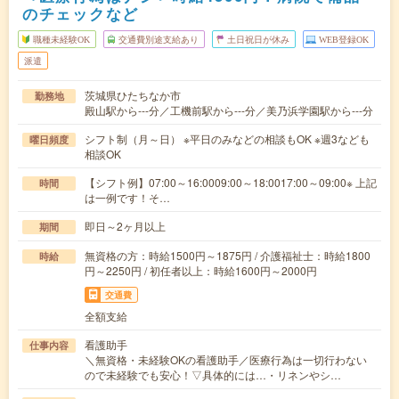
のチェックなど
職種未経験OK
交通費別途支給あり
土日祝日が休み
WEB登録OK
派遣
茨城県ひたちなか市
勤務地
殿山駅から---分／工機前駅から---分／美乃浜学園駅から---分
シフト制（月～日） ※平日のみなどの相談もOK ※週3なども
曜日頻度
相談OK
【シフト例】07:00～16:0009:00～18:0017:00～09:00※ 上記
時間
は一例です！そ…
即日～2ヶ月以上
期間
無資格の方：時給1500円～1875円 / 介護福祉士：時給1800
時給
円～2250円 / 初任者以上：時給1600円～2000円
交通費
全額支給
看護助手
仕事内容
＼無資格・未経験OKの看護助手／医療行為は一切行わない
ので未経験でも安心！▽具体的には…・リネンやシ…