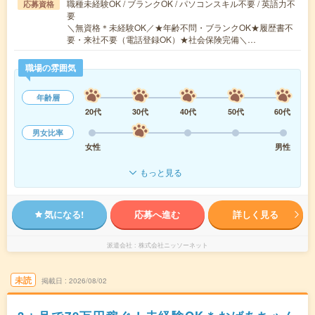
職種未経験OK / ブランクOK / パソコンスキル不要 / 英語力不
応募資格
要
＼無資格＊未経験OK／★年齢不問・ブランクOK★履歴書不
要・来社不要（電話登録OK）★社会保険完備＼…
職場の雰囲気
年齢層
20代
30代
40代
50代
60代
男女比率
女性
男性
もっと見る
気になる!
応募へ進む
詳しく見る
派遣会社
株式会社ニッソーネット
未読
掲載日
2026/08/02