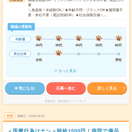
要
＼無資格＊未経験OK／★年齢不問・ブランクOK★履歴書不
要・来社不要（電話登録OK）★社会保険完備＼…
職場の雰囲気
年齢層
20代
30代
40代
50代
60代
男女比率
女性
男性
もっと見る
気になる!
応募へ進む
詳しく見る
派遣会社
株式会社ニッソーネット
未読
掲載日
2026/08/02
＜医療行為はナシ＞時給1500円！病院で備品