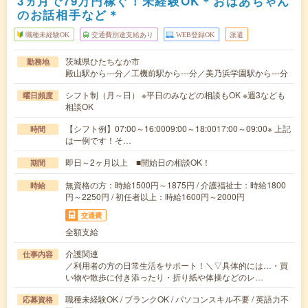
3ヵ月で79万円稼ぐ！未経験OK＊おばあちゃん
のお話相手など＊
職種未経験OK
交通費別途支給あり
WEB登録OK
派遣
茨城県ひたちなか市
勤務地
殿山駅から---分／工機前駅から---分／美乃浜学園駅から---分
シフト制（月～日） ※平日のみなどの相談もOK ※週3なども
曜日頻度
相談OK
【シフト例】07:00～16:0009:00～18:0017:00～09:00※ 上記
時間
は一例です！そ…
即日～2ヶ月以上 ■開始日の相談OK！
期間
無資格の方：時給1500円～1875円 / 介護福祉士：時給1800
時給
円～2250円 / 初任者以上：時給1600円～2000円
交通費
全額支給
介護関連
仕事内容
／利用者の方の日常生活をサポート！＼▽具体的には…・買
い物や散歩に付き添ったり・折り紙や体操などのレ…
職種未経験OK / ブランクOK / パソコンスキル不要 / 英語力不
応募資格