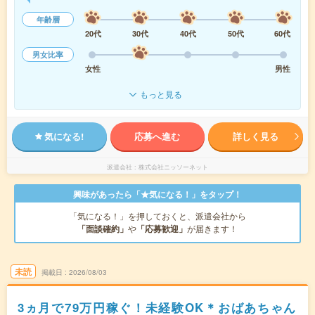
年齢層
20代
30代
40代
50代
60代
男女比率
女性
男性
もっと見る
気になる!
応募へ進む
詳しく見る
派遣会社
株式会社ニッソーネット
興味があったら「★気になる！」をタップ！
「気になる！」を押しておくと、派遣会社から
「面談確約」
や
「応募歓迎」
が届きます！
未読
掲載日
2026/08/03
3ヵ月で79万円稼ぐ！未経験OK＊おばあちゃん