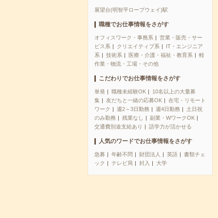
展望台(明智平ロープウェイ)駅
職種でお仕事情報をさがす
オフィスワーク・事務系
営業・販売・サー
ビス系
クリエイティブ系
IT・エンジニア
系
技術系
医療・介護・福祉・教育系
軽
作業・物流・工場・その他
こだわりでお仕事情報をさがす
単発
職種未経験OK
10名以上の大量募
集
友だちと一緒の応募OK
在宅・リモート
ワーク
週2～3日勤務
週4日勤務
土日祝
のみ勤務
残業なし
副業・WワークOK
交通費別途支給あり
語学力が活かせる
人気のワードでお仕事情報をさがす
急募
年齢不問
財団法人
英語
書類チェ
ック
テレビ局
封入
大学