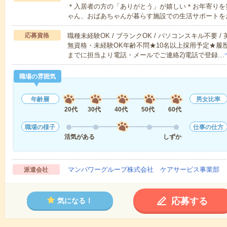
＊入居者の方の「ありがとう」が嬉しい＊お年寄りを
ゃん、おばあちゃんが暮らす施設での生活サポートを
応募資格
職種未経験OK / ブランクOK / パソコンスキル不要 /
無資格・未経験OK年齢不問★10名以上採用予定★履
までに担当より電話・メールでご連絡2)電話で登録…
職場の雰囲気
年齢層
男女比率
20代
30代
40代
50代
60代
職場の様子
仕事の仕方
活気がある
しずか
マンパワーグループ株式会社 ケアサービス事業部 
派遣会社
応募する
気になる！