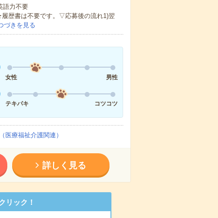
 英語力不要
★履歴書は不要です。▽応募後の流れ1)翌
つづきを見る
女性
男性
テキパキ
コツコツ
（医療福祉介護関連）
詳しく見る
クリック！