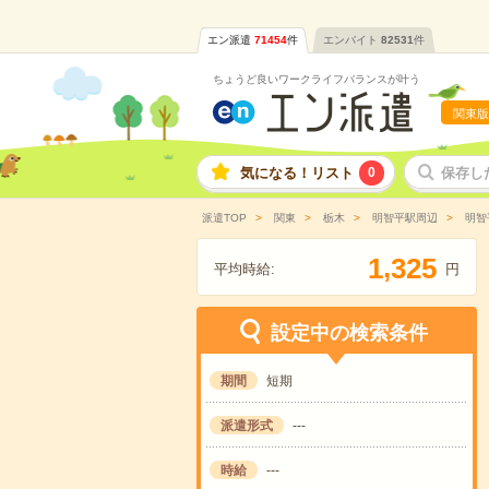
エン派遣
71454
件
エンバイト
82531
件
ちょうど良いワークライフバランスが叶う
関東版
気になる！リスト
0
保存し
派遣TOP
関東
栃木
明智平駅周辺
明智
,
1
3
2
5
平均時給:
円
設定中の検索条件
期間
短期
派遣形式
---
時給
---