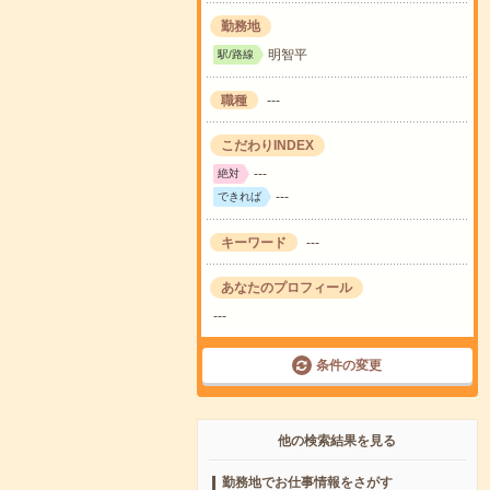
勤務地
明智平
駅/路線
職種
---
こだわりINDEX
---
絶対
---
できれば
キーワード
---
あなたのプロフィール
---
条件の変更
他の検索結果を見る
勤務地でお仕事情報をさがす