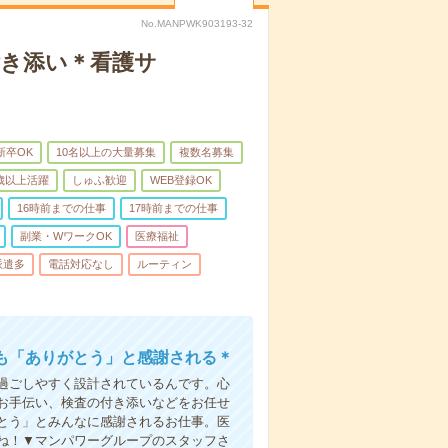
No.MANPWK903193-32
付き添い＊看護サ
新卒OK
10名以上の大量募集
複数名募集
0歳以上活躍
しゅふ歓迎
WEB登録OK
16時前までの仕事
17時前までの仕事
副業・WワークOK
医療福祉
派遣多
電話対応なし
ルーティン
も「ありがとう」と感謝される＊
過ごしやすく設計されているんです。心
お手伝い、検査の付き添いなどをお任せ
とう」とみんなに感謝されるお仕事。医
ね！▼マンパワーグループのスタッフさ