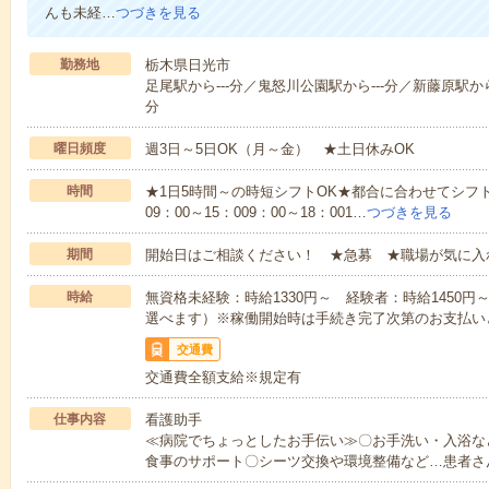
んも未経…
つづきを見る
勤務地
栃木県日光市
足尾駅から---分／鬼怒川公園駅から---分／新藤原駅から-
分
曜日頻度
週3日～5日OK（月～金） ★土日休みOK
時間
★1日5時間～の時短シフトOK★都合に合わせてシフト
09：00～15：009：00～18：001…
つづきを見る
期間
開始日はご相談ください！ ★急募 ★職場が気に入
時給
無資格未経験：時給1330円～ 経験者：時給1450
選べます）※稼働開始時は手続き完了次第のお支払い
交通費
交通費全額支給※規定有
仕事内容
看護助手
≪病院でちょっとしたお手伝い≫〇お手洗い・入浴な
食事のサポート〇シーツ交換や環境整備など…患者さ