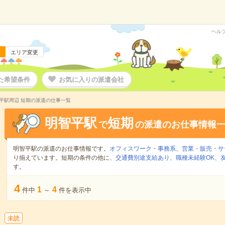
ヘル
エリア変更
た希望条件
お気に入りの派遣会社
平駅周辺 短期の派遣の仕事一覧
明智平駅
短期
で
の派遣のお仕事情報
明智平駅の派遣のお仕事情報です。
オフィスワーク・事務系
、
営業・販売・サ
り揃えています。短期の条件の他に、
交通費別途支給あり
、
職種未経験OK
、
す。
4
1
4
件中
～
件を表示中
未読