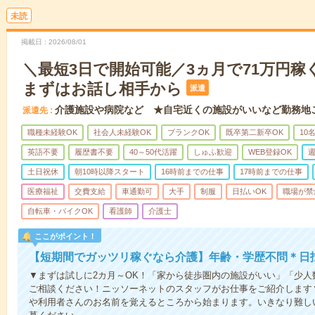
未読
掲載日
2026/08/01
＼最短3日で開始可能／3ヵ月で71万円稼
まずはお話し相手から
派遣
介護施設や病院など ★自宅近くの施設がいいなど勤務地
派遣先
職種未経験OK
社会人未経験OK
ブランクOK
既卒第二新卒OK
10
英語不要
履歴書不要
40～50代活躍
しゅふ歓迎
WEB登録OK
週
土日祝休
朝10時以降スタート
16時前までの仕事
17時前までの仕事
医療福祉
交費支給
車通勤可
大手
制服
日払いOK
職場が禁
自転車・バイクOK
看護師
介護士
ここがポイント！
【短期間でガッツリ稼ぐなら介護】年齢・学歴不問＊日払
▼まずは試しに2カ月～OK！「家から徒歩圏内の施設がいい」「少
ご相談ください！ニッソーネットのスタッフがお仕事をご紹介します
や利用者さんのお名前を覚えるところから始まります。いきなり難し