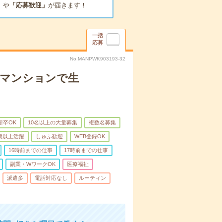
」
や
「応募歓迎」
が届きます！
一括
応募
No.MANPWK903193-32
者マンションで生
新卒OK
10名以上の大量募集
複数名募集
0歳以上活躍
しゅふ歓迎
WEB登録OK
16時前までの仕事
17時前までの仕事
副業・WワークOK
医療福祉
派遣多
電話対応なし
ルーティン