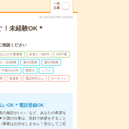
一括
応募
No.NISSOETRK-2SD334
ぐ！未経験OK＊
ご相談ください
名以上の大量募集
友達と一緒OK
OA不要
2～3日勤務
週4日勤務
週5日勤務
午後のみOK
残業少
シフト
煙
派遣多
電話対応なし
ルーティン
いOK＊電話登録OK
人数の施設がいい」など、あなたの希望を
▼介護の仕事は、笑顔で挨拶をすること
い業務はお任せしません！安心してご応