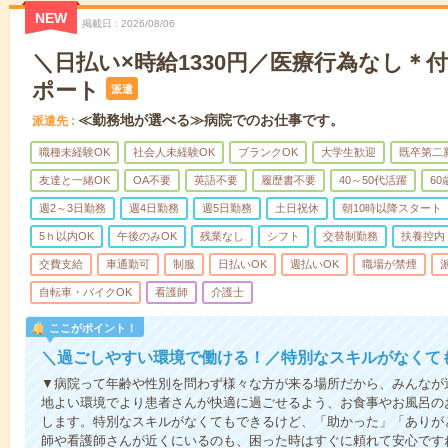
NEW
掲載日
2026/08/06
＼日払い×時給1330円／医療行為なし＊
ポート
派遣
≪勤務地が選べる≫病院でのお仕事です。
派遣先
職種未経験OK
社会人未経験OK
ブランクOK
大学生歓迎
既卒第二
友達と一緒OK
OA不要
英語不要
履歴書不要
40～50代活躍
6
週2～3日勤務
週4日勤務
週5日勤務
土日祝休
朝10時以降スタート
5ｈ以内OK
午後のみOK
残業なし
シフト
交替制勤務
扶養控内
交費支給
車通勤可
制服
日払いOK
週払いOK
職場が禁煙
自転車・バイクOK
看護師
介護士
ここがポイント！
＼過ごしやすい環境で働ける！／特別なスキルがなくて
▼病院って年齢や性別を問わず様々な方が来る場所だから、みんなが
地よい環境でより患者さんが快適に過ごせるよう、お食事やお風呂の
します。特別なスキルがなくてもできるけど、「助かった」「ありが
師や看護師さんが近くにいるのも、困った時はすぐに頼れて安心です