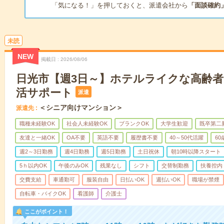
「気になる！」を押しておくと、派遣会社から
「面談確約
未読
NEW
掲載日
2026/08/06
日光市【週3日～】ホテルライクな高齢
活サポート
派遣
＜シニア向けマンション＞
派遣先
職種未経験OK
社会人未経験OK
ブランクOK
大学生歓迎
既卒第二
友達と一緒OK
OA不要
英語不要
履歴書不要
40～50代活躍
6
週2～3日勤務
週4日勤務
週5日勤務
土日祝休
朝10時以降スタート
5ｈ以内OK
午後のみOK
残業なし
シフト
交替制勤務
扶養控内
交費支給
車通勤可
服装自由
日払いOK
週払いOK
職場が禁煙
自転車・バイクOK
看護師
介護士
ここがポイント！