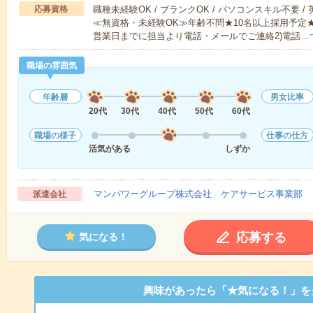
応募資格
職種未経験OK / ブランクOK / パソコンスキル不要 /
≪無資格・未経験OK≫年齢不問★10名以上採用予定
営業日までに担当より電話・メールでご連絡2)電話…
職場の雰囲気
年齢層
男女比率
20代
30代
40代
50代
60代
職場の様子
仕事の仕方
活気がある
しずか
マンパワーグループ株式会社 ケアサービス事業部 
派遣会社
応募する
気になる！
興味があったら「★気になる！」を