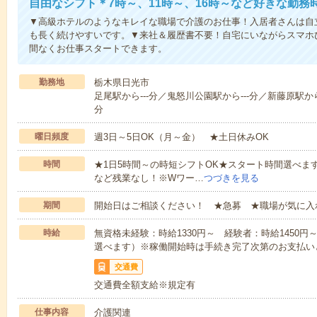
自由なシフト＊7時～、11時～、16時～など好きな勤務
▼高級ホテルのようなキレイな職場で介護のお仕事！入居者さんは自
も長く続けやすいです。▼来社＆履歴書不要！自宅にいながらスマホ
間なくお仕事スタートできます。
勤務地
栃木県日光市
足尾駅から---分／鬼怒川公園駅から---分／新藤原駅から-
分
曜日頻度
週3日～5日OK（月～金） ★土日休みOK
時間
★1日5時間～の時短シフトOK★スタート時間選べます！7:00～1
など残業なし！※Wワー…
つづきを見る
期間
開始日はご相談ください！ ★急募 ★職場が気に入
時給
無資格未経験：時給1330円～ 経験者：時給1450
選べます）※稼働開始時は手続き完了次第のお支払い
交通費
交通費全額支給※規定有
仕事内容
介護関連