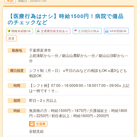
未読
掲載日
2026/07/30
【医療行為はナシ】時給1500円！病院で備品
のチェックなど
職種未経験OK
交通費別途支給あり
土日祝日が休み
WEB登録OK
派遣
千葉県富津市
勤務地
上総湊駅から---分／鋸山山麓駅から---分／鋸山山頂駅から---
分
シフト制（月～日） ※平日のみなどの相談もOK ※週3なども
曜日頻度
相談OK
【シフト例】07:00～16:0009:00～18:0017:00～09:00※ 上記
時間
は一例です！そ…
即日～2ヶ月以上
期間
無資格の方：時給1500円～1875円 / 介護福祉士：時給1800
時給
円～2250円 / 初任者以上：時給1600円～2000円
交通費
全額支給