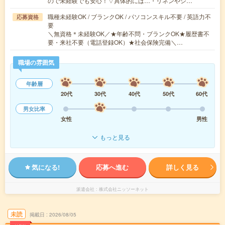
ので未経験でも安心！▽具体的には…・リネンやシ…
職種未経験OK / ブランクOK / パソコンスキル不要 / 英語力不
応募資格
要
＼無資格＊未経験OK／★年齢不問・ブランクOK★履歴書不
要・来社不要（電話登録OK）★社会保険完備＼…
職場の雰囲気
年齢層
20代
30代
40代
50代
60代
男女比率
女性
男性
もっと見る
気になる!
応募へ進む
詳しく見る
派遣会社
株式会社ニッソーネット
未読
掲載日
2026/08/05