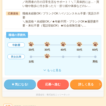
／利用者の方の日常生活をサポート！＼▽具体的には…・買
い物や散歩に付き添ったり・折り紙や体操などのレ…
職種未経験OK / ブランクOK / パソコンスキル不要 / 英語力不
応募資格
要
＼無資格＊未経験OK／★年齢不問・ブランクOK★履歴書不
要・来社不要（電話登録OK）★社会保険完備＼…
職場の雰囲気
年齢層
20代
30代
40代
50代
60代
男女比率
女性
男性
もっと見る
気になる!
応募へ進む
詳しく見る
派遣会社
株式会社ニッソーネット