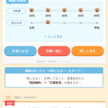
職場の雰囲気
年齢層
20代
30代
40代
50代
60代
男女比率
女性
男性
もっと見る
気になる!
応募へ進む
詳しく見る
派遣会社
株式会社ニッソーネット
興味があったら「★気になる！」をタップ！
「気になる！」を押しておくと、派遣会社から
「面談確約」
や
「応募歓迎」
が届きます！
未読
掲載日
2026/08/07
NEW