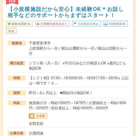
NEW
【小規模施設だから安心】未経験OK＊お話し
相手などのサポートからまずはスタート！
職種未経験OK
交通費別途支給あり
土日祝日が休み
WEB登録OK
派遣
千葉県富津市
勤務地
上総湊駅から---分／鋸山山麓駅から---分／鋸山山頂駅から---
分
シフト制（月～日） ※平日のみなどの相談もOK ※週3なども
曜日頻度
相談OK
【シフト例】07:00～16:0009:00～18:0017:00～09:00※ 上記
時間
は一例です！そ…
即日～2ヶ月以上 ■開始日の相談OK！
期間
無資格の方：時給1500円～1875円 / 介護福祉士：時給1800
時給
円～2250円 / 初任者以上：時給1600円～2000円
交通費
全額支給
介護関連
仕事内容