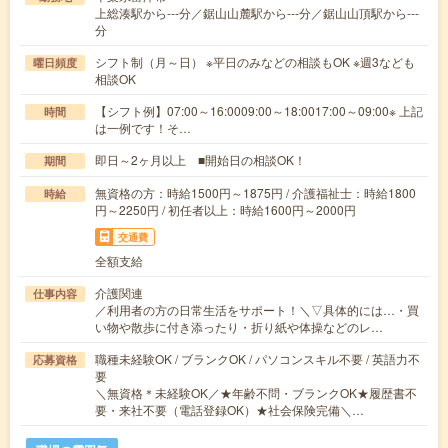
上総湊駅から---分／鋸山山麓駅から---分／鋸山山頂駅から---
分
シフト制（月～日） ※平日のみなどの相談もOK ※週3なども
曜日頻度
相談OK
【シフト例】07:00～16:0009:00～18:0017:00～09:00※ 上記
時間
は一例です！そ…
即日～2ヶ月以上 ■開始日の相談OK！
期間
無資格の方：時給1500円～1875円 / 介護福祉士：時給1800
時給
円～2250円 / 初任者以上：時給1600円～2000円
交通費
全額支給
介護関連
仕事内容
／利用者の方の日常生活をサポート！＼▽具体的には…・買
い物や散歩に付き添ったり・折り紙や体操などのレ…
職種未経験OK / ブランクOK / パソコンスキル不要 / 英語力不
応募資格
要
＼無資格＊未経験OK／★年齢不問・ブランクOK★履歴書不
要・来社不要（電話登録OK）★社会保険完備＼…