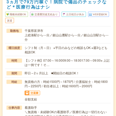
3ヵ月で79万円稼ぐ！病院で備品のチェックな
ど＊医療行為はナシ
職種未経験OK
交通費別途支給あり
土日祝日が休み
WEB登録OK
派遣
千葉県富津市
勤務地
上総湊駅から---分／鋸山山麓駅から---分／鋸山山頂駅から---
分
シフト制（月～日） ※平日のみなどの相談もOK ※週3なども
曜日頻度
相談OK
【シフト例】07:00～16:0009:00～18:0017:00～09:00※ 上記
時間
は一例です！そ…
即日～2ヶ月以上 ■開始日の相談OK！
期間
無資格の方：時給1500円～1875円 / 介護福祉士：時給1800
時給
円～2250円 / 初任者以上：時給1600円～2000円
交通費
全額支給
看護助手
仕事内容
＼無資格・未経験OKの看護助手／医療行為は一切行わない