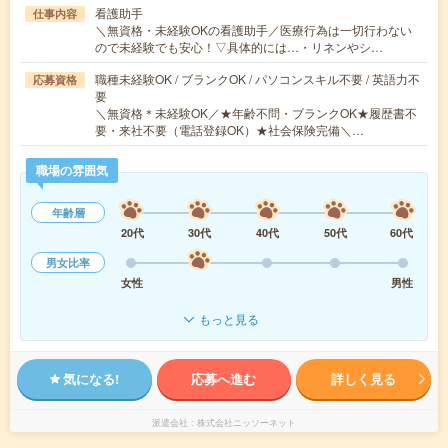
看護助手
仕事内容
＼無資格・未経験OKの看護助手／医療行為は一切行わない
ので未経験でも安心！▽具体的には…・リネンやシ…
職種未経験OK / ブランクOK / パソコンスキル不要 / 英語力不
応募資格
要
＼無資格＊未経験OK／★年齢不問・ブランクOK★履歴書不
要・来社不要（電話登録OK）★社会保険完備＼…
職場の雰囲気
年齢層
20代
30代
40代
50代
60代
男女比率
女性
男性
もっと見る
気になる!
応募へ進む
詳しく見る
派遣会社
株式会社ニッソーネット