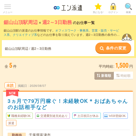
メニュー
気になる!
ログイン
検索
鋸山山頂駅周辺
×
週2～3日勤務
のお仕事一覧
鋸山山頂駅の派遣のお仕事情報です。
オフィスワーク・事務系
、
営業・販売・サービ
ス系
、
クリエイティブ系
などのお仕事を取り揃えています。週2～3日勤務の条件の他
に、
交通費別途支給あり
、
職種未経験OK
、
友だちと一緒の応募OK
などのこだわり条
件も取り揃えています。
条件の変更
鋸山山頂駅周辺 / 週2～3日勤務
5
1,500
全
件
平均時給:
円
時給順
新着順
未読
掲載日
2026/08/07
NEW
3ヵ月で79万円稼ぐ！未経験OK＊おばあちゃん
のお話相手など
職種未経験OK
交通費別途支給あり
土日祝日が休み
WEB登録OK
派遣
千葉県富津市
勤務地