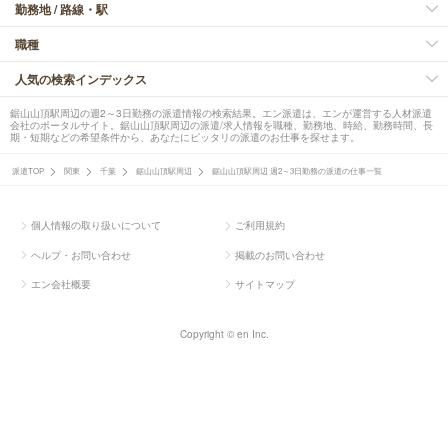
勤務地 / 路線・駅
職種
人気の検索インデックス
鋸山山頂駅周辺の週2～3日勤務の派遣情報の検索結果。エン派遣は、エンが運営する人材派遣
会社のポータルサイト。鋸山山頂駅周辺の派遣/求人情報を職種、勤務地、時給、勤務時間、長
期・短期などの希望条件から、あなたにピッタリの派遣のお仕事を探せます。
派遣TOP
関東
千葉
鋸山山頂駅周辺
鋸山山頂駅周辺 週2～3日勤務の派遣の仕事一覧
個人情報の取り扱いについて
ご利用規約
ヘルプ・お問い合わせ
掲載のお問い合わせ
エン会社概要
サイトマップ
Copyright © en Inc.