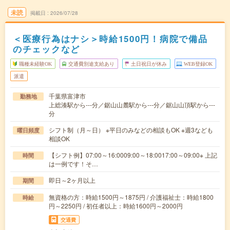
未読
掲載日
2026/07/28
＜医療行為はナシ＞時給1500円！病院で備品
のチェックなど
職種未経験OK
交通費別途支給あり
土日祝日が休み
WEB登録OK
派遣
千葉県富津市
勤務地
上総湊駅から---分／鋸山山麓駅から---分／鋸山山頂駅から---
分
シフト制（月～日） ※平日のみなどの相談もOK ※週3なども
曜日頻度
相談OK
【シフト例】07:00～16:0009:00～18:0017:00～09:00※ 上記
時間
は一例です！そ…
即日～2ヶ月以上
期間
無資格の方：時給1500円～1875円 / 介護福祉士：時給1800
時給
円～2250円 / 初任者以上：時給1600円～2000円
交通費