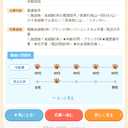
全額支給
看護助手
仕事内容
＼無資格・未経験OKの看護助手／医療行為は一切行わない
ので未経験でも安心！▽具体的には…・リネンやシ…
職種未経験OK / ブランクOK / パソコンスキル不要 / 英語力不
応募資格
要
＼無資格＊未経験OK／★年齢不問・ブランクOK★履歴書不
要・来社不要（電話登録OK）★社会保険完備＼…
職場の雰囲気
年齢層
20代
30代
40代
50代
60代
男女比率
女性
男性
もっと見る
気になる!
応募へ進む
詳しく見る
派遣会社
株式会社ニッソーネット