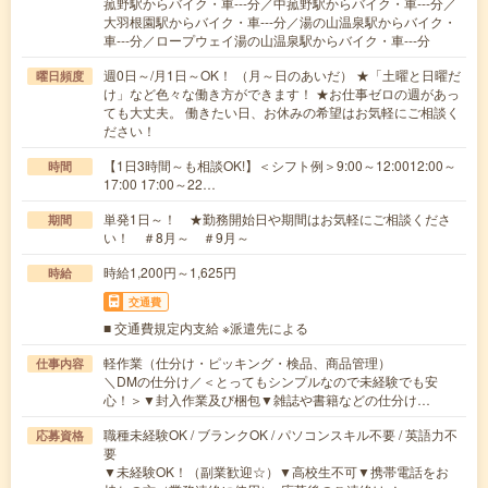
菰野駅からバイク・車---分／中菰野駅からバイク・車---分／
大羽根園駅からバイク・車---分／湯の山温泉駅からバイク・
車---分／ロープウェイ湯の山温泉駅からバイク・車---分
週0日～/月1日～OK！ （月～日のあいだ） ★「土曜と日曜だ
曜日頻度
け」など色々な働き方ができます！ ★お仕事ゼロの週があっ
ても大丈夫。 働きたい日、お休みの希望はお気軽にご相談く
ださい！
【1日3時間～も相談OK!】＜シフト例＞9:00～12:0012:00～
時間
17:00 17:00～22…
単発1日～！ ★勤務開始日や期間はお気軽にご相談くださ
期間
い！ ＃8月～ ＃9月～
時給1,200円～1,625円
時給
交通費
■ 交通費規定内支給 ※派遣先による
軽作業（仕分け・ピッキング・検品、商品管理）
仕事内容
＼DMの仕分け／＜とってもシンプルなので未経験でも安
心！＞▼封入作業及び梱包▼雑誌や書籍などの仕分け…
職種未経験OK / ブランクOK / パソコンスキル不要 / 英語力不
応募資格
要
▼未経験OK！（副業歓迎☆）▼高校生不可▼携帯電話をお