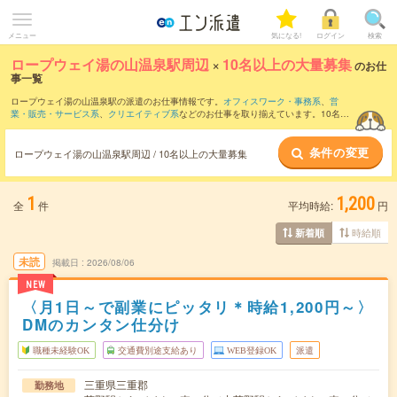
メニュー
気になる!
ログイン
検索
ロープウェイ湯の山温泉駅周辺
×
10名以上の大量募集
のお仕
事一覧
ロープウェイ湯の山温泉駅の派遣のお仕事情報です。
オフィスワーク・事務系
、
営
業・販売・サービス系
、
クリエイティブ系
などのお仕事を取り揃えています。10名以
上の大量募集の条件の他に、
交通費別途支給あり
、
職種未経験OK
、
友だちと一緒の応
募OK
などのこだわり条件も取り揃えています。
条件の変更
ロープウェイ湯の山温泉駅周辺 / 10名以上の大量募集
1
1,200
全
件
平均時給:
円
時給順
新着順
未読
掲載日
2026/08/06
NEW
〈月1日～で副業にピッタリ＊時給1,200円～〉
DMのカンタン仕分け
職種未経験OK
交通費別途支給あり
WEB登録OK
派遣
三重県三重郡
勤務地