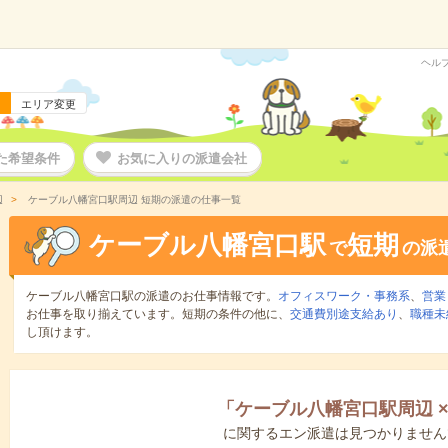
ヘル
エリア変更
た希望条件
お気に入りの派遣会社
辺
ケーブル八幡宮口駅周辺 短期の派遣の仕事一覧
ケーブル八幡宮口駅
短期
で
の派
ケーブル八幡宮口駅の派遣のお仕事情報です。
オフィスワーク・事務系
、
営業
お仕事を取り揃えています。短期の条件の他に、
交通費別途支給あり
、
職種未
し頂けます。
「
ケーブル八幡宮口駅周辺
に関するエン派遣は見つかりません