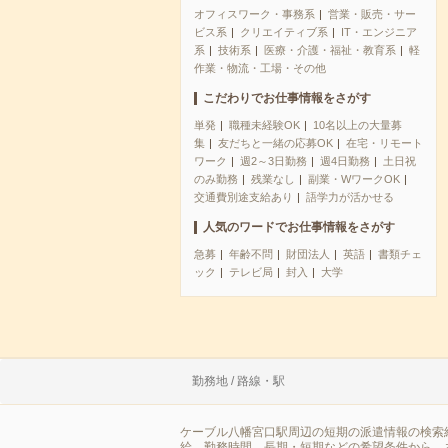
オフィスワーク・事務系
営業・販売・サー
ビス系
クリエイティブ系
IT・エンジニア
系
技術系
医療・介護・福祉・教育系
軽
作業・物流・工場・その他
こだわりでお仕事情報をさがす
単発
職種未経験OK
10名以上の大量募
集
友だちと一緒の応募OK
在宅・リモート
ワーク
週2～3日勤務
週4日勤務
土日祝
のみ勤務
残業なし
副業・WワークOK
交通費別途支給あり
語学力が活かせる
人気のワードでお仕事情報をさがす
急募
年齢不問
財団法人
英語
書類チェ
ック
テレビ局
封入
大学
勤務地 / 路線・駅
ケーブル八幡宮口駅周辺の短期の派遣情報の検索
給、勤務時間、長期・短期などの希望条件から、