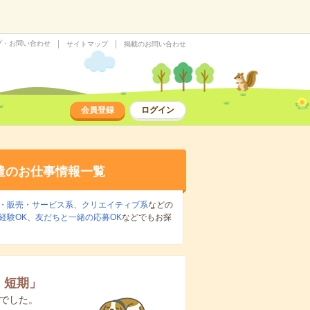
プ・お問い合わせ
サイトマップ
掲載のお問い合わせ
会員登録
ログイン
遣のお仕事情報一覧
・販売・サービス系
、
クリエイティブ系
などの
経験OK
、
友だちと一緒の応募OK
などでもお探
×
短期
」
でした。