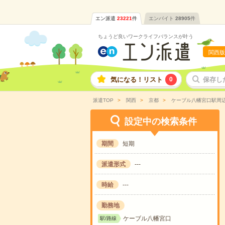
エン派遣
23221
件
エンバイト
28905
件
ちょうど良いワークライフバランスが叶う
関西版
気になる！リスト
0
保存し
派遣TOP
関西
京都
ケーブル八幡宮口駅周
設定中の検索条件
期間
短期
派遣形式
---
時給
---
勤務地
ケーブル八幡宮口
駅/路線