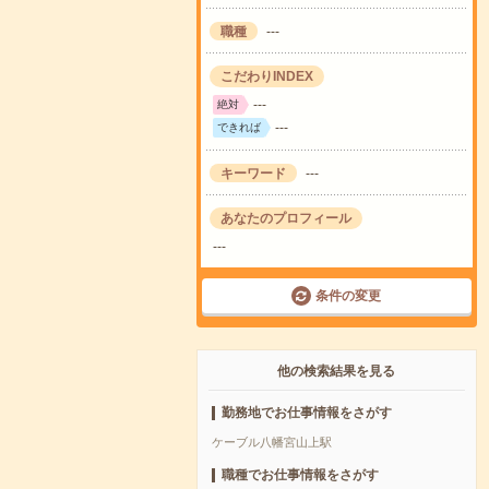
職種
---
こだわりINDEX
---
絶対
---
できれば
キーワード
---
あなたのプロフィール
---
条件の変更
他の検索結果を見る
勤務地でお仕事情報をさがす
ケーブル八幡宮山上駅
職種でお仕事情報をさがす