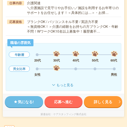
介護関連
仕事内容
＼介護施設で見守りやお手伝い／施設を利用するお年寄りの
サポートをお任せします！＜具体的には…＞・お掃…
ブランクOK / パソコンスキル不要 / 英語力不要
応募資格
＜無資格OK！＞介護の経験をお持ちの方ブランクOK・年齢
不問！WワークOK10名以上募集中！履歴書不…
職場の雰囲気
年齢層
20代
30代
40代
50代
60代
男女比率
女性
男性
もっと見る
気になる!
応募へ進む
詳しく見る
派遣会社
ケアスタッフィング株式会社