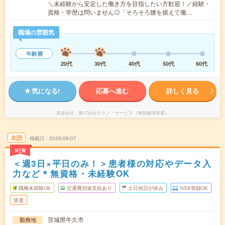
＼未経験から安定した働き方を目指したい方歓迎！／経験・
資格・学歴は問いません◎「そろそろ腰を据えて働…
職場の雰囲気
年齢層
20代
30代
40代
50代
60代
気になる!
応募へ進む
詳しく見る
派遣会社
株式会社テクノ・サービス（無期雇用派遣）
未読
掲載日
2026/08/07
NEW
＜週3日×平日のみ！＞患者様の対応やデータ入
力など＊無資格・未経験OK
職種未経験OK
交通費別途支給あり
土日祝日が休み
WEB登録OK
派遣
茨城県牛久市
勤務地