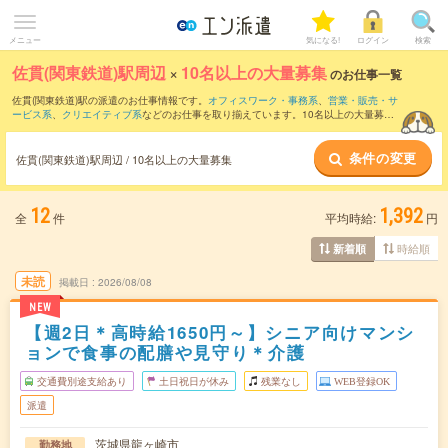
メニュー
気になる!
ログイン
検索
佐貫(関東鉄道)駅周辺
×
10名以上の大量募集
のお仕事一覧
佐貫(関東鉄道)駅の派遣のお仕事情報です。
オフィスワーク・事務系
、
営業・販売・サ
ービス系
、
クリエイティブ系
などのお仕事を取り揃えています。10名以上の大量募集
の条件の他に、
交通費別途支給あり
、
職種未経験OK
、
友だちと一緒の応募OK
などの
こだわり条件も取り揃えています。
条件の変更
佐貫(関東鉄道)駅周辺 / 10名以上の大量募集
12
1,392
全
件
平均時給:
円
時給順
新着順
未読
掲載日
2026/08/08
NEW
【週2日＊高時給1650円～】シニア向けマンシ
ョンで食事の配膳や見守り＊介護
交通費別途支給あり
土日祝日が休み
残業なし
WEB登録OK
派遣
茨城県龍ヶ崎市
勤務地