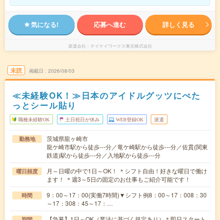
気になる!
応募へ進む
詳しく見る
派遣会社
テイケイワークス東京株式会社
未読
掲載日
2026/08/03
≪未経験OK！≫日本のアイドルグッツにぺた
っとシール貼り
職種未経験OK
土日祝日が休み
WEB登録OK
派遣
茨城県龍ヶ崎市
勤務地
龍ケ崎市駅から徒歩---分／竜ケ崎駅から徒歩---分／佐貫(関東
鉄道)駅から徒歩---分／入地駅から徒歩---分
月～日曜の中で1日～OK！ ＊シフト自由！好きな曜日で働け
曜日頻度
ます！ ＊週3～5日の固定のお仕事もご紹介可能です！
9：00～17：00(実働7時間)▼シフト例8：00～17：008：30
時間
～17：308：45～17：…
【急募】1日～OK（業法に基づく規定あり）＊即日スタート
期間