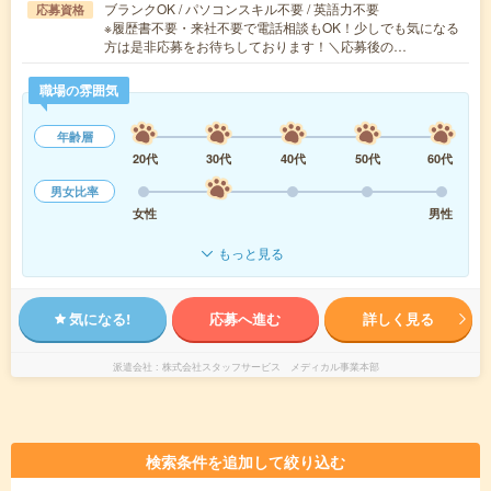
ブランクOK / パソコンスキル不要 / 英語力不要
応募資格
※履歴書不要・来社不要で電話相談もOK！少しでも気になる
方は是非応募をお待ちしております！＼応募後の…
職場の雰囲気
年齢層
20代
30代
40代
50代
60代
男女比率
女性
男性
もっと見る
気になる!
応募へ進む
詳しく見る
派遣会社
株式会社スタッフサービス メディカル事業本部
検索条件を追加して絞り込む