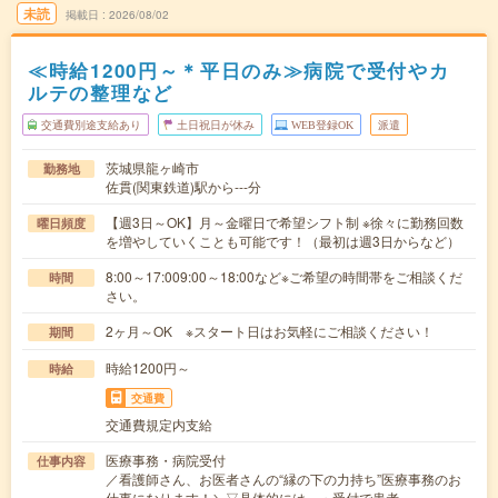
未読
掲載日
2026/08/02
≪時給1200円～＊平日のみ≫病院で受付やカ
ルテの整理など
交通費別途支給あり
土日祝日が休み
WEB登録OK
派遣
茨城県龍ヶ崎市
勤務地
佐貫(関東鉄道)駅から---分
【週3日～OK】月～金曜日で希望シフト制 ※徐々に勤務回数
曜日頻度
を増やしていくことも可能です！（最初は週3日からなど）
8:00～17:009:00～18:00など※ご希望の時間帯をご相談くだ
時間
さい。
2ヶ月～OK ※スタート日はお気軽にご相談ください！
期間
時給1200円～
時給
交通費
交通費規定内支給
医療事務・病院受付
仕事内容
／看護師さん、お医者さんの“縁の下の力持ち”医療事務のお
仕事になります！＼▽具体的には…・受付で患者…