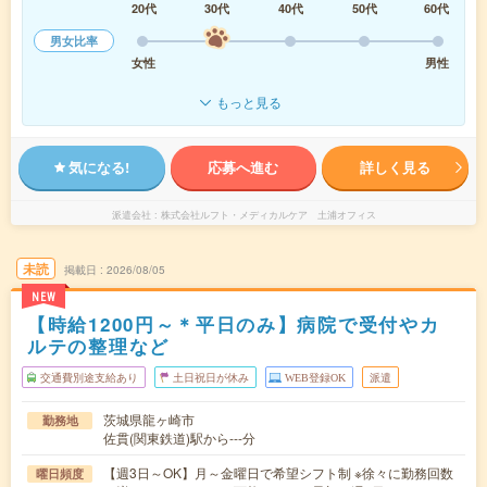
20代
30代
40代
50代
60代
男女比率
女性
男性
もっと見る
気になる!
応募へ進む
詳しく見る
派遣会社
株式会社ルフト・メディカルケア 土浦オフィス
未読
掲載日
2026/08/05
NEW
【時給1200円～＊平日のみ】病院で受付やカ
ルテの整理など
交通費別途支給あり
土日祝日が休み
WEB登録OK
派遣
茨城県龍ヶ崎市
勤務地
佐貫(関東鉄道)駅から---分
【週3日～OK】月～金曜日で希望シフト制 ※徐々に勤務回数
曜日頻度