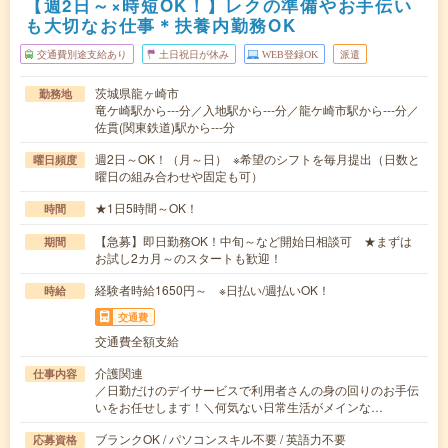
【週2日～×時短OK！】レクの準備やお手伝い
も大切なお仕事＊扶養内勤務OK
交通費別途支給あり
土日祝日が休み
WEB登録OK
派遣
茨城県龍ヶ崎市
勤務地
竜ケ崎駅から---分／入地駅から---分／龍ケ崎市駅から---分／
佐貫(関東鉄道)駅から---分
週2日～OK！（月～日） ※希望のシフトを毎月提出（日数と
曜日頻度
曜日の組み合わせや固定も可）
★1日5時間～OK！
時間
【急募】即日勤務OK！中旬～など開始日相談可 ★まずは
期間
お試し2カ月～のスタートも歓迎！
経験者時給1650円～ ※日払い/週払いOK！
時給
交通費
交通費全額支給
介護関連
仕事内容
／日勤だけのデイサービスで利用者さんの身の回りのお手伝
いをお任せします！＼何気ない日常生活がメインな…
ブランクOK / パソコンスキル不要 / 英語力不要
応募資格