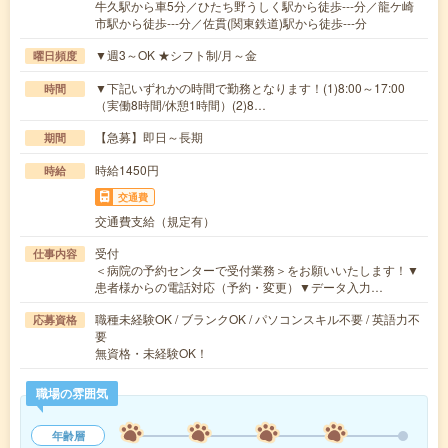
牛久駅から車5分／ひたち野うしく駅から徒歩---分／龍ケ崎
市駅から徒歩---分／佐貫(関東鉄道)駅から徒歩---分
▼週3～OK ★シフト制/月～金
曜日頻度
▼下記いずれかの時間で勤務となります！(1)8:00～17:00
時間
（実働8時間/休憩1時間）(2)8…
【急募】即日～長期
期間
時給1450円
時給
交通費
交通費支給（規定有）
受付
仕事内容
＜病院の予約センターで受付業務＞をお願いいたします！▼
患者様からの電話対応（予約・変更）▼データ入力…
職種未経験OK / ブランクOK / パソコンスキル不要 / 英語力不
応募資格
要
無資格・未経験OK！
職場の雰囲気
年齢層