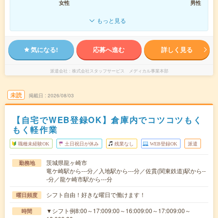
女性
男性
もっと見る
気になる!
応募へ進む
詳しく見る
派遣会社
株式会社スタッフサービス メディカル事業本部
未読
掲載日
2026/08/03
【自宅でWEB登録OK】倉庫内でコツコツもく
もく軽作業
職種未経験OK
土日祝日が休み
残業なし
WEB登録OK
派遣
茨城県龍ヶ崎市
勤務地
竜ケ崎駅から---分／入地駅から---分／佐貫(関東鉄道)駅から--
-分／龍ケ崎市駅から---分
シフト自由！好きな曜日で働けます！
曜日頻度
▼シフト例8:00～17:009:00～16:009:00～17:009:00～
時間