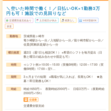
＼空いた時間で働く！／日払いOK×1勤務3万
円も可！施設での見回りなど
交通費別途支給あり
土日祝日が休み
残業なし
WEB登録OK
派遣
茨城県龍ヶ崎市
勤務地
竜ケ崎駅から---分／入地駅から---分／龍ケ崎市駅から---分／
佐貫(関東鉄道)駅から---分
週2日（週1日も相談OK！） ※希望のシフトを毎月提出（日
曜日頻度
数と曜日の組み合わせや固定も可）
≪シフト例≫10:00～15:00（実働5時間）12:00～17:00（実
時間
働5時間）17:00～翌1…
3ヵ月までの短期 ※職場が気に入れば、長期もOK！ ★急
期間
募！即日勤務もOK！
時給1650円～ 夜勤時給2000円～ 日収3万円～（夜勤時給
時給
2000円×15h）
交通費
交通費全額支給