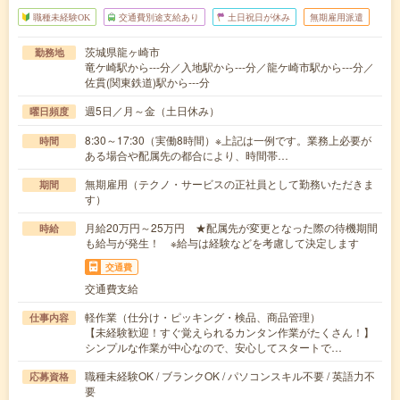
職種未経験OK
交通費別途支給あり
土日祝日が休み
無期雇用派遣
茨城県龍ヶ崎市
勤務地
竜ケ崎駅から---分／入地駅から---分／龍ケ崎市駅から---分／
佐貫(関東鉄道)駅から---分
週5日／月～金（土日休み）
曜日頻度
8:30～17:30（実働8時間）※上記は一例です。業務上必要が
時間
ある場合や配属先の都合により、時間帯…
無期雇用（テクノ・サービスの正社員として勤務いただきま
期間
す）
月給20万円～25万円 ★配属先が変更となった際の待機期間
時給
も給与が発生！ ※給与は経験などを考慮して決定します
交通費
交通費支給
軽作業（仕分け・ピッキング・検品、商品管理）
仕事内容
【未経験歓迎！すぐ覚えられるカンタン作業がたくさん！】
シンプルな作業が中心なので、安心してスタートで…
職種未経験OK / ブランクOK / パソコンスキル不要 / 英語力不
応募資格
要