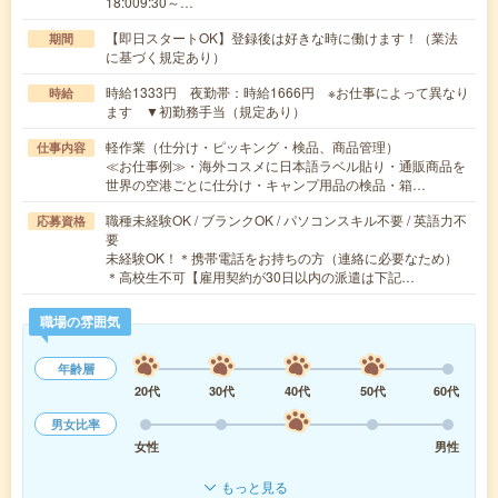
18:009:30～…
【即日スタートOK】登録後は好きな時に働けます！（業法
期間
に基づく規定あり）
時給1333円 夜勤帯：時給1666円 ※お仕事によって異なり
時給
ます ▼初勤務手当（規定あり）
軽作業（仕分け・ピッキング・検品、商品管理）
仕事内容
≪お仕事例≫・海外コスメに日本語ラベル貼り・通販商品を
世界の空港ごとに仕分け・キャンプ用品の検品・箱…
職種未経験OK / ブランクOK / パソコンスキル不要 / 英語力不
応募資格
要
未経験OK！＊携帯電話をお持ちの方（連絡に必要なため）
＊高校生不可【雇用契約が30日以内の派遣は下記…
職場の雰囲気
年齢層
20代
30代
40代
50代
60代
男女比率
女性
男性
もっと見る