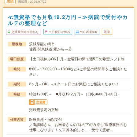
未読
掲載日
2026/07/22
≪無資格でも月収19.2万円～≫病院で受付やカ
ルテの整理など
交通費別途支給あり
土日祝日が休み
WEB登録OK
派遣
茨城県龍ヶ崎市
勤務地
佐貫(関東鉄道)駅から---分
【土日祝休みOK】月～金曜日の間で週5日の希望シフト制
曜日頻度
8:00～17:009:00～18:00など※ご希望の時間帯をご相談くだ
時間
さい。
2ヶ月～OK ※スタート日はお気軽にご相談ください！
期間
時給1200円～ ■月収19.2万円～（日収9600円×20日）
時給
交通費
交通費規定内支給
医療事務・病院受付
仕事内容
／看護師さん、お医者さんの“縁の下の力持ち”医療事務のお
仕事になります！＼▽具体的には…・受付で患者…