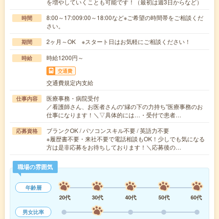
を増やしていくことも可能です！（最初は週3日からなど）
8:00～17:009:00～18:00など※ご希望の時間帯をご相談くだ
時間
さい。
2ヶ月～OK ※スタート日はお気軽にご相談ください！
期間
時給1200円～
時給
交通費
交通費規定内支給
医療事務・病院受付
仕事内容
／看護師さん、お医者さんの“縁の下の力持ち”医療事務のお
仕事になります！＼▽具体的には…・受付で患者…
ブランクOK / パソコンスキル不要 / 英語力不要
応募資格
※履歴書不要・来社不要で電話相談もOK！少しでも気になる
方は是非応募をお待ちしております！＼応募後の…
職場の雰囲気
年齢層
20代
30代
40代
50代
60代
男女比率