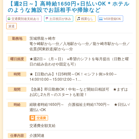
【週2日～】高時給1650円×日払いOK＊ホテル
のような施設でお話相手や掃除など
交通費別途支給あり
土日祝日が休み
残業なし
WEB登録OK
派遣
茨城県龍ヶ崎市
勤務地
竜ケ崎駅から---分／入地駅から---分／龍ケ崎市駅から---分／
佐貫(関東鉄道)駅から---分
★週2日～（月～日） ※希望のシフトを毎月提出（日数と曜
曜日頻度
日の組み合わせや固定も可）
★【日勤のみ】1日5時間～OK！≪シフト例≫9:00～
時間
14:0010:00～15:0012:00～1…
【急募】即日勤務OK！中旬～など開始日相談可 ★まずは
期間
お試し2カ月～のスタートも歓迎！
経験者時給1650円～ 介護福祉士時給1700円～ ★日払い/
時給
週払いOK
交通費
交通費全額支給
介護関連
仕事内容