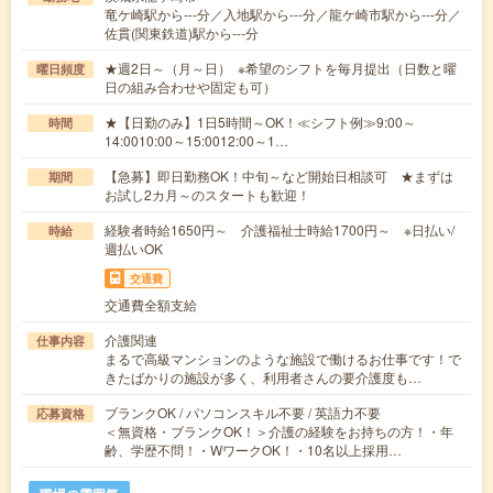
竜ケ崎駅から---分／入地駅から---分／龍ケ崎市駅から---分／
佐貫(関東鉄道)駅から---分
★週2日～（月～日） ※希望のシフトを毎月提出（日数と曜
曜日頻度
日の組み合わせや固定も可）
★【日勤のみ】1日5時間～OK！≪シフト例≫9:00～
時間
14:0010:00～15:0012:00～1…
【急募】即日勤務OK！中旬～など開始日相談可 ★まずは
期間
お試し2カ月～のスタートも歓迎！
経験者時給1650円～ 介護福祉士時給1700円～ ※日払い/
時給
週払いOK
交通費
交通費全額支給
介護関連
仕事内容
まるで高級マンションのような施設で働けるお仕事です！で
きたばかりの施設が多く、利用者さんの要介護度も…
ブランクOK / パソコンスキル不要 / 英語力不要
応募資格
＜無資格・ブランクOK！＞介護の経験をお持ちの方！・年
齢、学歴不問！・WワークOK！・10名以上採用…