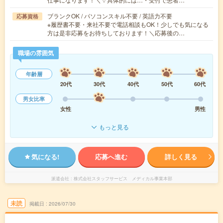
ブランクOK / パソコンスキル不要 / 英語力不要
応募資格
※履歴書不要・来社不要で電話相談もOK！少しでも気になる
方は是非応募をお待ちしております！＼応募後の…
職場の雰囲気
年齢層
20代
30代
40代
50代
60代
男女比率
女性
男性
もっと見る
気になる!
応募へ進む
詳しく見る
派遣会社
株式会社スタッフサービス メディカル事業本部
未読
掲載日
2026/07/30