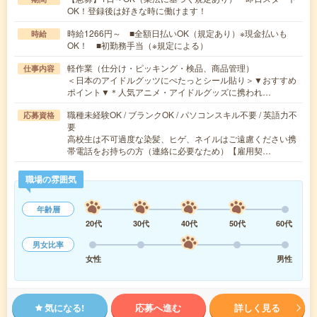
OK！登録後は好きな時に働けます！
時給1266円～ ■全額日払いOK（規定あり）※現金払いも
時給
OK！ ■初勤務手当（※規定による）
軽作業（仕分け・ピッキング・検品、商品管理）
仕事内容
＜日本のアイドルグッツにぺたっとシール貼り＞▼おすすめ
ポイント▼＊人気アニメ・アイドルグッズに携われ…
職種未経験OK / ブランクOK / パソコンスキル不要 / 英語力不
応募資格
要
高校生は不可過度な染髪、ヒゲ、ネイルはご遠慮ください携
帯電話をお持ちの方（連絡に必要なため）【雇用契…
職場の雰囲気
年齢層
20代
30代
40代
50代
60代
男女比率
女性
男性
気になる!
応募へ進む
詳しく見る