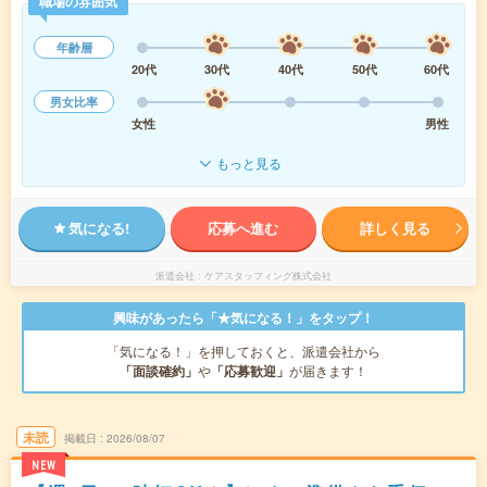
職場の雰囲気
年齢層
20代
30代
40代
50代
60代
男女比率
女性
男性
もっと見る
気になる!
応募へ進む
詳しく見る
派遣会社
ケアスタッフィング株式会社
興味があったら「★気になる！」をタップ！
「気になる！」を押しておくと、派遣会社から
「面談確約」
や
「応募歓迎」
が届きます！
未読
掲載日
2026/08/07
NEW