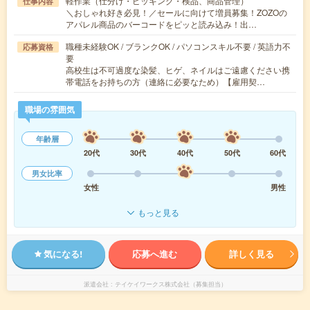
軽作業（仕分け・ピッキング・検品、商品管理）
仕事内容
＼おしゃれ好き必見！／セールに向けて増員募集！ZOZOの
アパレル商品のバーコードをピッと読み込み！出…
職種未経験OK / ブランクOK / パソコンスキル不要 / 英語力不
応募資格
要
高校生は不可過度な染髪、ヒゲ、ネイルはご遠慮ください携
帯電話をお持ちの方（連絡に必要なため）【雇用契…
職場の雰囲気
年齢層
20代
30代
40代
50代
60代
男女比率
女性
男性
もっと見る
気になる!
応募へ進む
詳しく見る
派遣会社
テイケイワークス株式会社（募集担当）