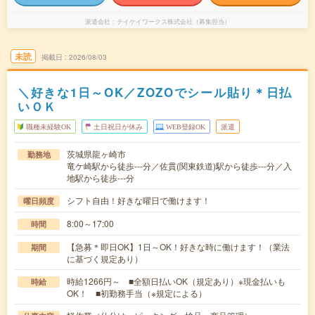
派遣会社
テイケイワークス株式会社（募集担当）
未読
掲載日
2026/08/03
＼好きな1日～OK／ZOZOでシール貼り＊日払
いＯＫ
職種未経験OK
土日祝日が休み
WEB登録OK
派遣
茨城県龍ヶ崎市
勤務地
竜ケ崎駅から徒歩---分／佐貫(関東鉄道)駅から徒歩---分／入
地駅から徒歩---分
シフト自由！好きな曜日で働けます！
曜日頻度
8:00～17:00
時間
【急募＊即日OK】1日～OK！好きな時に働けます！（業法
期間
に基づく規定あり）
時給1266円～ ■全額日払いOK（規定あり）※現金払いも
時給
OK！ ■初勤務手当（※規定による）