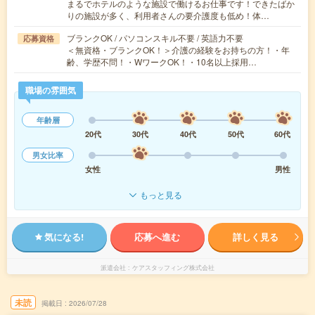
まるでホテルのような施設で働けるお仕事です！できたばか
りの施設が多く、利用者さんの要介護度も低め！体…
ブランクOK / パソコンスキル不要 / 英語力不要
応募資格
＜無資格・ブランクOK！＞介護の経験をお持ちの方！・年
齢、学歴不問！・WワークOK！・10名以上採用…
職場の雰囲気
年齢層
20代
30代
40代
50代
60代
男女比率
女性
男性
もっと見る
気になる!
応募へ進む
詳しく見る
派遣会社
ケアスタッフィング株式会社
未読
掲載日
2026/07/28