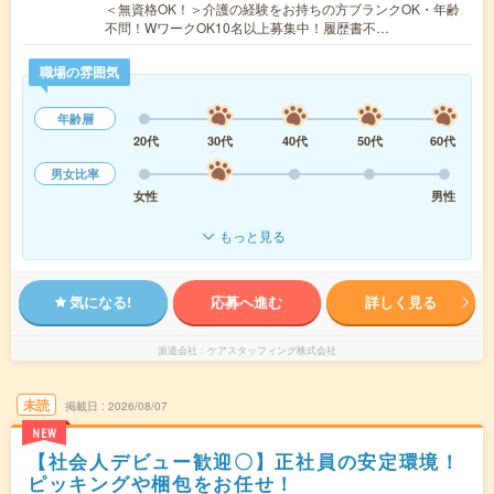
＜無資格OK！＞介護の経験をお持ちの方ブランクOK・年齢
不問！WワークOK10名以上募集中！履歴書不…
職場の雰囲気
年齢層
20代
30代
40代
50代
60代
男女比率
女性
男性
もっと見る
気になる!
応募へ進む
詳しく見る
派遣会社
ケアスタッフィング株式会社
未読
掲載日
2026/08/07
NEW
【社会人デビュー歓迎〇】正社員の安定環境！
ピッキングや梱包をお任せ！