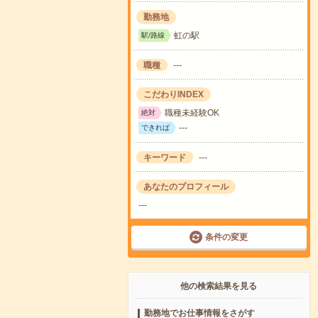
勤務地
虹の駅
駅/路線
職種
---
こだわりINDEX
職種未経験OK
絶対
---
できれば
キーワード
---
あなたのプロフィール
---
条件の変更
他の検索結果を見る
勤務地でお仕事情報をさがす