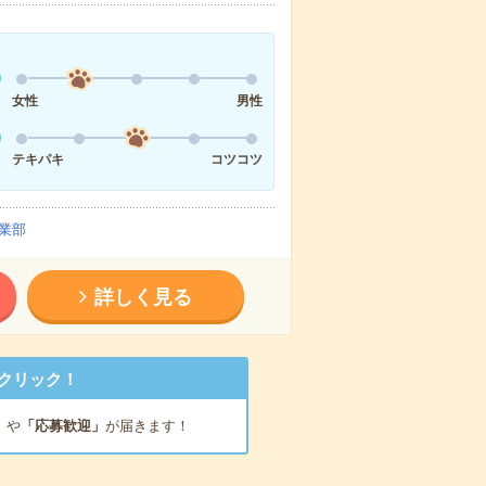
女性
男性
テキパキ
コツコツ
業部
詳しく見る
クリック！
」
や
「応募歓迎」
が届きます！