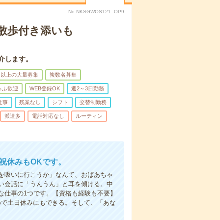
No.NKSGWOS121_OP9
散歩付き添いも
介します。
名以上の大量募集
複数名募集
ゅふ歓迎
WEB登録OK
週2～3日勤務
仕事
残業なし
シフト
交替制勤務
派遣多
電話対応なし
ルーティン
日祝休みもOKです。
を吸いに行こうか」なんて、おばあちゃ
い会話に「うんうん」と耳を傾ける。中
な仕事の1つです。【資格も経験も不要】
めで土日休みにもできる。そして、「あな