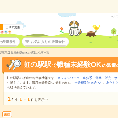
ヘル
エリア変更
た希望条件
お気に入りの派遣会社
駅駅周辺 職種未経験OKの派遣の仕事一覧
虹の駅駅
職種未経験OK
で
の派遣
虹の駅駅の派遣のお仕事情報です。
オフィスワーク・事務系
、
営業・販売・サ
り揃えています。職種未経験OKの条件の他に、
交通費別途支給あり
、
友だちと
も取り揃えています。
1
1
1
件中
～
件を表示中
未読