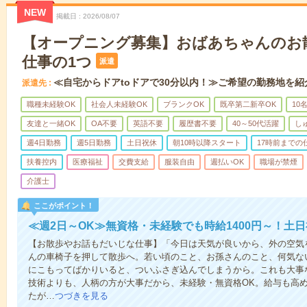
NEW
掲載日
2026/08/07
【オープニング募集】おばあちゃんのお
仕事の1つ
派遣
≪自宅からドアtoドアで30分以内！≫ご希望の勤務地を紹
派遣先
職種未経験OK
社会人未経験OK
ブランクOK
既卒第二新卒OK
10
友達と一緒OK
OA不要
英語不要
履歴書不要
40～50代活躍
し
週4日勤務
週5日勤務
土日祝休
朝10時以降スタート
17時前までの
扶養控内
医療福祉
交費支給
服装自由
週払いOK
職場が禁煙
介護士
ここがポイント！
≪週2日～OK≫無資格・未経験でも時給1400円～！土
【お散歩やお話もだいじな仕事】「今日は天気が良いから、外の空気
んの車椅子を押して散歩へ。若い頃のこと、お孫さんのこと、何気な
にこもってばかりいると、ついふさぎ込んでしまうから。これも大事
技術よりも、人柄の方が大事だから、未経験・無資格OK。給与も高
たが…
つづきを見る