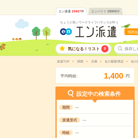
エン派遣
23427
件
エンバイト
28905
件
ちょうど良いワークライフバランスが叶う
関西版
気になる！リスト
0
保存し
派遣TOP
関西
兵庫
虹の駅駅周辺
虹の
,
1
4
0
0
平均時給:
円
設定中の検索条件
期間
---
派遣形式
---
時給
---