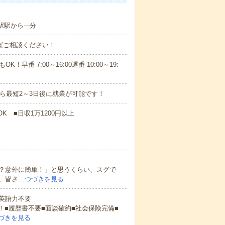
駅から---分
ればご相談ください！
！早番 7:00～16:00遅番 10:00～19:
から最短2～3日後に就業が可能です！
K ■日収1万1200円以上
？意外に簡単！」と思うくらい、スグで
、皆さ…
つづきを見る
 英語力不要
！■履歴書不要■面談確約■社会保険完備■
づきを見る