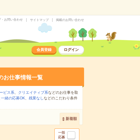
プ・お問い合わせ
サイトマップ
掲載のお問い合わせ
会員登録
ログイン
のお仕事情報一覧
ービス系
、
クリエイティブ系
などのお仕事を取
一緒の応募OK
、
残業なし
などのこだわり条件
新着順
一括
応募