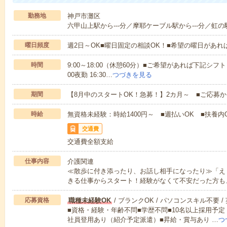
勤務地
神戸市灘区
六甲山上駅から---分／摩耶ケーブル駅から---分／虹の駅
曜日頻度
週2日～OK■曜日固定の相談OK！■希望の曜日があ
時間
9:00～18:00（休憩60分）■ご希望があれば下記シフトもOK
00夜勤 16:30…
つづきを見る
期間
【8月中のスタートOK！急募！】2カ月～ ■ご応募
時給
無資格未経験：時給1400円～ ■週払いOK ■扶養内O
交通費
交通費全額支給
仕事内容
介護関連
≪散歩に付き添ったり、お話し相手になったり≫「え
きる仕事からスタート！経験がなくて不安だった方も
応募資格
職種未経験OK
/ ブランクOK / パソコンスキル不要 /
■資格・経験・年齢不問■学歴不問■10名以上採用予定
社員登用あり（紹介予定派遣）■昇給・賞与あり …
つ