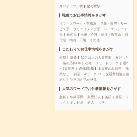
摩耶ケーブル駅
星の駅駅
職種でお仕事情報をさがす
オフィスワーク・事務系
営業・販売・サー
ビス系
クリエイティブ系
IT・エンジニア
系
技術系
医療・介護・福祉・教育系
軽
作業・物流・工場・その他
こだわりでお仕事情報をさがす
短期
単発
10名以上の大量募集
友だちと
一緒の応募OK
在宅・リモートワーク
週2
～3日勤務
週4日勤務
土日祝のみ勤務
残
業なし
副業・WワークOK
交通費別途支給
あり
語学力が活かせる
人気のワードでお仕事情報をさがす
急募
年齢不問
財団法人
英語
書類チェ
ック
テレビ局
封入
大学