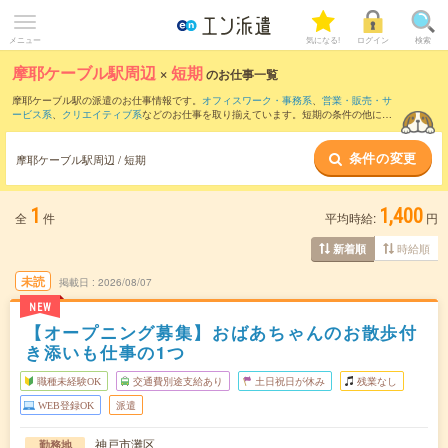
メニュー
気になる!
ログイン
検索
摩耶ケーブル駅周辺
×
短期
のお仕事一覧
摩耶ケーブル駅の派遣のお仕事情報です。
オフィスワーク・事務系
、
営業・販売・サ
ービス系
、
クリエイティブ系
などのお仕事を取り揃えています。短期の条件の他に、
交通費別途支給あり
、
職種未経験OK
、
友だちと一緒の応募OK
などでもお探し頂けま
す。
条件の変更
摩耶ケーブル駅周辺 / 短期
1
1,400
全
件
平均時給:
円
時給順
新着順
未読
掲載日
2026/08/07
NEW
【オープニング募集】おばあちゃんのお散歩付
き添いも仕事の1つ
職種未経験OK
交通費別途支給あり
土日祝日が休み
残業なし
WEB登録OK
派遣
神戸市灘区
勤務地