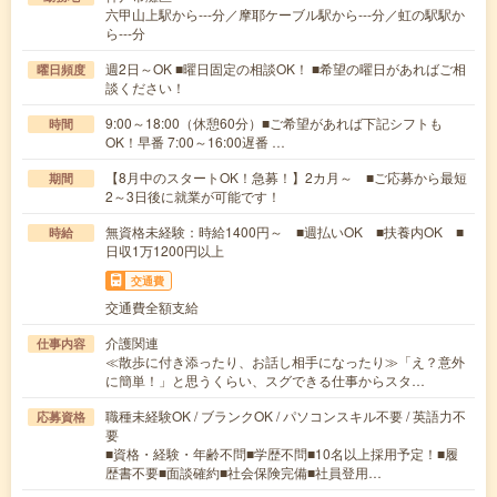
六甲山上駅から---分／摩耶ケーブル駅から---分／虹の駅駅か
ら---分
週2日～OK ■曜日固定の相談OK！ ■希望の曜日があればご相
曜日頻度
談ください！
9:00～18:00（休憩60分）■ご希望があれば下記シフトも
時間
OK！早番 7:00～16:00遅番 …
【8月中のスタートOK！急募！】2カ月～ ■ご応募から最短
期間
2～3日後に就業が可能です！
無資格未経験：時給1400円～ ■週払いOK ■扶養内OK ■
時給
日収1万1200円以上
交通費
交通費全額支給
介護関連
仕事内容
≪散歩に付き添ったり、お話し相手になったり≫「え？意外
に簡単！」と思うくらい、スグできる仕事からスタ…
職種未経験OK / ブランクOK / パソコンスキル不要 / 英語力不
応募資格
要
■資格・経験・年齢不問■学歴不問■10名以上採用予定！■履
歴書不要■面談確約■社会保険完備■社員登用…