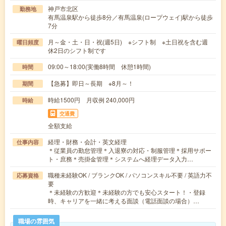
神戸市北区
勤務地
有馬温泉駅から徒歩8分／有馬温泉(ロープウェイ)駅から徒歩
7分
月～金・土・日・祝(週5日) ※シフト制 ※土日祝を含む週
曜日頻度
休2日のシフト制です
09:00～18:00(実働8時間 休憩1時間)
時間
【急募】即日～長期 ※8月～！
期間
時給1500円 月収例 240,000円
時給
交通費
全額支給
経理・財務・会計・英文経理
仕事内容
＊従業員の勤怠管理＊入退寮の対応・制服管理＊採用サポー
ト・庶務＊売掛金管理＊システムへ経理データ入力…
職種未経験OK / ブランクOK / パソコンスキル不要 / 英語力不
応募資格
要
＊未経験の方歓迎＊未経験の方でも安心スタート！・登録
時、キャリアを一緒に考える面談（電話面談の場合）…
職場の雰囲気