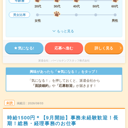
年齢層
20代
30代
40代
50代
60代
男女比率
女性
男性
もっと見る
気になる!
応募へ進む
詳しく見る
派遣会社
パーソルテンプスタッフ株式会社
興味があったら「★気になる！」をタップ！
「気になる！」を押しておくと、派遣会社から
「面談確約」
や
「応募歓迎」
が届きます！
未読
掲載日
2026/08/03
時給1500円＊【9月開始】事務未経験歓迎！長
期！総務・経理事務のお仕事