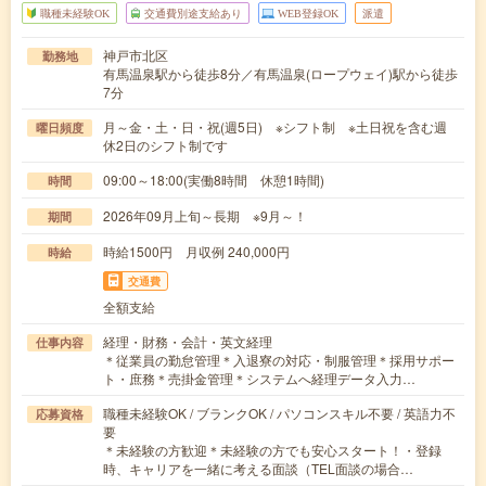
職種未経験OK
交通費別途支給あり
WEB登録OK
派遣
神戸市北区
勤務地
有馬温泉駅から徒歩8分／有馬温泉(ロープウェイ)駅から徒歩
7分
月～金・土・日・祝(週5日) ※シフト制 ※土日祝を含む週
曜日頻度
休2日のシフト制です
09:00～18:00(実働8時間 休憩1時間)
時間
2026年09月上旬～長期 ※9月～！
期間
時給1500円 月収例 240,000円
時給
交通費
全額支給
経理・財務・会計・英文経理
仕事内容
＊従業員の勤怠管理＊入退寮の対応・制服管理＊採用サポー
ト・庶務＊売掛金管理＊システムへ経理データ入力…
職種未経験OK / ブランクOK / パソコンスキル不要 / 英語力不
応募資格
要
＊未経験の方歓迎＊未経験の方でも安心スタート！・登録
時、キャリアを一緒に考える面談（TEL面談の場合…