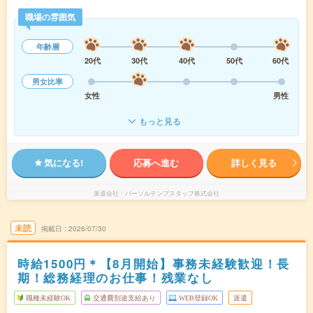
職場の雰囲気
年齢層
20代
30代
40代
50代
60代
男女比率
女性
男性
もっと見る
気になる!
応募へ進む
詳しく見る
派遣会社
パーソルテンプスタッフ株式会社
未読
掲載日
2026/07/30
時給1500円＊【8月開始】事務未経験歓迎！長
期！総務経理のお仕事！残業なし
職種未経験OK
交通費別途支給あり
WEB登録OK
派遣