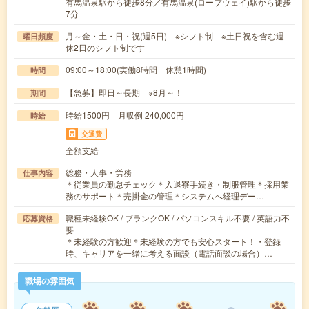
有馬温泉駅から徒歩8分／有馬温泉(ロープウェイ)駅から徒歩
7分
月～金・土・日・祝(週5日) ※シフト制 ※土日祝を含む週
曜日頻度
休2日のシフト制です
09:00～18:00(実働8時間 休憩1時間)
時間
【急募】即日～長期 ※8月～！
期間
時給1500円 月収例 240,000円
時給
交通費
全額支給
総務・人事・労務
仕事内容
＊従業員の勤怠チェック＊入退寮手続き・制服管理＊採用業
務のサポート＊売掛金の管理＊システムへ経理デー…
職種未経験OK / ブランクOK / パソコンスキル不要 / 英語力不
応募資格
要
＊未経験の方歓迎＊未経験の方でも安心スタート！・登録
時、キャリアを一緒に考える面談（電話面談の場合）…
職場の雰囲気