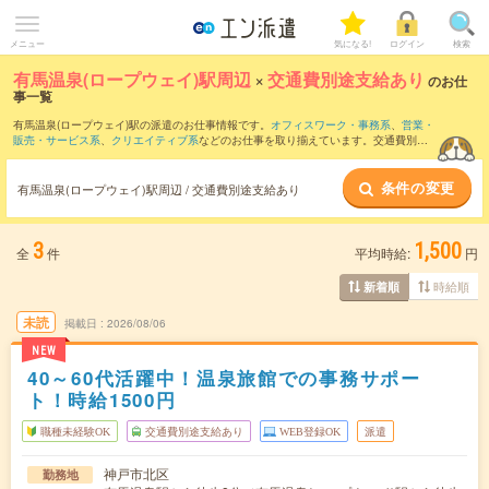
メニュー
気になる!
ログイン
検索
有馬温泉(ロープウェイ)駅周辺
×
交通費別途支給あり
のお仕
事一覧
有馬温泉(ロープウェイ)駅の派遣のお仕事情報です。
オフィスワーク・事務系
、
営業・
販売・サービス系
、
クリエイティブ系
などのお仕事を取り揃えています。交通費別途
支給ありの条件の他に、
職種未経験OK
、
友だちと一緒の応募OK
、
週4日勤務
などのこ
だわり条件も取り揃えています。
条件の変更
有馬温泉(ロープウェイ)駅周辺 / 交通費別途支給あり
3
1,500
全
件
平均時給:
円
時給順
新着順
未読
掲載日
2026/08/06
NEW
40～60代活躍中！温泉旅館での事務サポー
ト！時給1500円
職種未経験OK
交通費別途支給あり
WEB登録OK
派遣
神戸市北区
勤務地