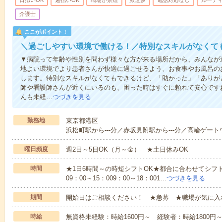
日払いOK
週払いOK
職場が禁煙
派遣多
電話対応なし
ルーテ
介護士
ここがポイント！
＼過ごしやすい環境で働ける！／特別なスキルがなくて
▼病院って年齢や性別を問わず様々な方が来る場所だから、みんなが
地よい環境でより患者さんが快適に過ごせるよう、お食事やお風呂の
します。特別なスキルがなくてもできるけど、「助かった」「ありが
師や看護師さんが近くにいるのも、困った時はすぐに頼れて安心です
んも未経…
つづきを見る
勤務地
東京都港区
浜松町駅から---分／赤坂見附駅から---分／高輪ゲートウ
曜日頻度
週2日～5日OK（月～金） ★土日休みOK
時間
★1日6時間～の時短シフトOK★都合に合わせてシフト
09：00～15：009：00～18：001…
つづきを見る
期間
開始日はご相談ください！ ★急募 ★職場が気に入
時給
無資格未経験：時給1600円～ 経験者：時給1800