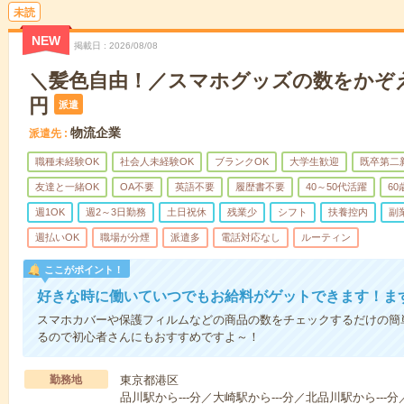
未読
NEW
掲載日
2026/08/08
＼髪色自由！／スマホグッズの数をかぞえる
円
派遣
物流企業
派遣先
職種未経験OK
社会人未経験OK
ブランクOK
大学生歓迎
既卒第二
友達と一緒OK
OA不要
英語不要
履歴書不要
40～50代活躍
6
週1OK
週2～3日勤務
土日祝休
残業少
シフト
扶養控内
副
週払いOK
職場が分煙
派遣多
電話対応なし
ルーティン
ここがポイント！
好きな時に働いていつでもお給料がゲットできます！ま
スマホカバーや保護フィルムなどの商品の数をチェックするだけの簡
るので初心者さんにもおすすめですよ～！
勤務地
東京都港区
品川駅から---分／大崎駅から---分／北品川駅から--