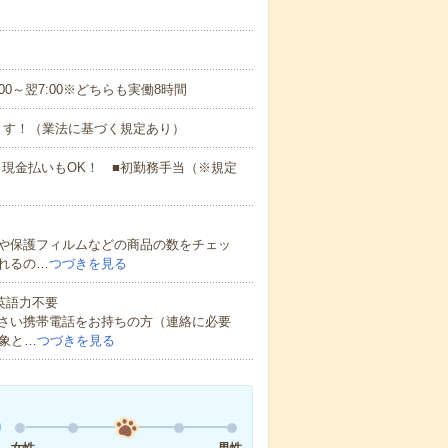
2:00～翌7:00※どちらも実働8時間
ます！（業法に基づく規定あり）
）※現金払いもOK！ ■初勤務手当（※規定
や保護フィルムなどの商品の数をチェッ
れるの…
つづきを見る
 英語力不要
さい携帯電話をお持ちの方（連絡に必要
象と…
つづきを見る
女性
男性