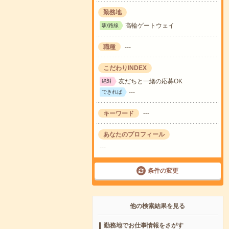
勤務地
高輪ゲートウェイ
駅/路線
職種
---
こだわりINDEX
友だちと一緒の応募OK
絶対
---
できれば
キーワード
---
あなたのプロフィール
---
条件の変更
他の検索結果を見る
勤務地でお仕事情報をさがす