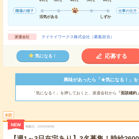
職場の様子
仕事の仕方
活気がある
しずか
テイケイワークス株式会社（募集担当）
派遣会社
応募する
気になる！
興味があったら「★気になる！」を
「気になる！」を押しておくと、派遣会社から
「面談確約
未読
NEW
掲載日
2026/08/08
【週1～3日在宅あり】3名募集！時給260