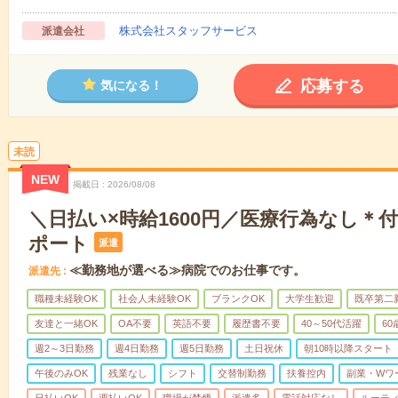
株式会社スタッフサービス
派遣会社
応募する
気になる！
未読
NEW
掲載日
2026/08/08
＼日払い×時給1600円／医療行為なし＊
ポート
派遣
≪勤務地が選べる≫病院でのお仕事です。
派遣先
職種未経験OK
社会人未経験OK
ブランクOK
大学生歓迎
既卒第二
友達と一緒OK
OA不要
英語不要
履歴書不要
40～50代活躍
6
週2～3日勤務
週4日勤務
週5日勤務
土日祝休
朝10時以降スタート
午後のみOK
残業なし
シフト
交替制勤務
扶養控内
副業・Wワ