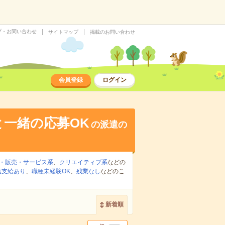
プ・お問い合わせ
サイトマップ
掲載のお問い合わせ
会員登録
ログイン
と一緒の応募OK
の派遣の
・販売・サービス系
、
クリエイティブ系
などの
途支給あり
、
職種未経験OK
、
残業なし
などのこ
新着順