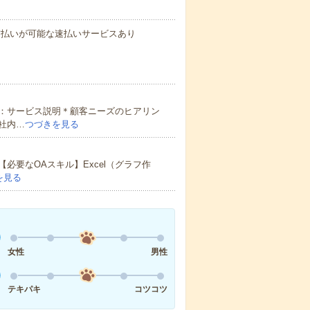
与の前払いが可能な速払いサービスあり
理：サービス説明＊顧客ニーズのヒアリン
社内…
つづきを見る
要なOAスキル】Excel（グラフ作
を見る
女性
男性
テキパキ
コツコツ