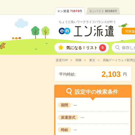
エン派遣
71573
件
エンバイト
82182
件
ちょうど良いワークライフバランスが叶う
関東版
気になる！リスト
0
保存し
派遣TOP
関東
東京
高輪ゲートウェイ駅周
,
2
1
0
3
平均時給:
円
設定中の検索条件
期間
---
派遣形式
---
時給
---