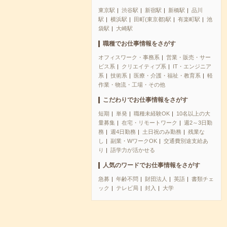
東京駅
渋谷駅
新宿駅
新橋駅
品川
駅
横浜駅
田町(東京都)駅
有楽町駅
池
袋駅
大崎駅
職種でお仕事情報をさがす
オフィスワーク・事務系
営業・販売・サー
ビス系
クリエイティブ系
IT・エンジニア
系
技術系
医療・介護・福祉・教育系
軽
作業・物流・工場・その他
こだわりでお仕事情報をさがす
短期
単発
職種未経験OK
10名以上の大
量募集
在宅・リモートワーク
週2～3日勤
務
週4日勤務
土日祝のみ勤務
残業な
し
副業・WワークOK
交通費別途支給あ
り
語学力が活かせる
人気のワードでお仕事情報をさがす
急募
年齢不問
財団法人
英語
書類チェ
ック
テレビ局
封入
大学