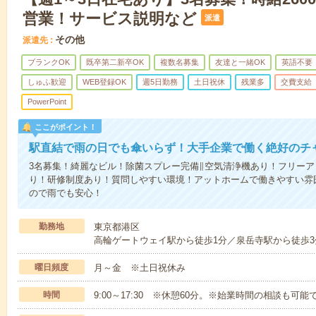
営業！サービス説明など
派遣
その他
派遣先
ブランクOK
既卒第二新卒OK
複数名募集
友達と一緒OK
英語不要
しゅふ歓迎
WEB登録OK
週5日勤務
土日祝休
残業多
交費支給
PowerPoint
ここがポイント！
駅直結で雨の日でも傘いらず！大手企業で働く絶好のチ
3名募集！綺麗なビル！除菌スプレー完備∥空気清浄機あり！フリーア
り！研修制度あり！質問しやすい環境！アットホームで働きやすい雰
ので雨でも安心！
勤務地
東京都港区
高輪ゲートウェイ駅から徒歩1分／泉岳寺駅から徒歩3
曜日頻度
月～金 ※土日祝休み
時間
9:00～17:30 ※休憩60分。※始業時間の相談も可能