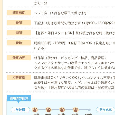
から---分
曜日頻度
シフト自由！好きな曜日で働けます！
時間
下記より好きな時間で働けます！(1)9:00～18:00(2)2
期間
【急募＊即日スタートOK】登録後は好きな時に働け
時給
時給1351円～1689円 ■全額日払いOK（規定あり
による）
仕事内容
軽作業（仕分け・ピッキング・検品、商品管理）
＼スマホアクセサリーの数量チェック／スマホカバー
クするだけの簡単なお仕事です。誰でもすぐに覚えら
応募資格
職種未経験OK / ブランクOK / パソコンスキル不要 /
高校生は不可過度な染髪、ヒゲ、ネイルはご遠慮くだ
なため）【雇用契約が30日以内の派遣は下記の方が対
職場の雰囲気
年齢層
男女比率
20代
30代
40代
50代
60代