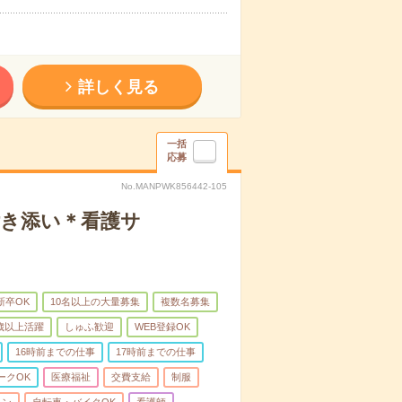
詳しく見る
一括
応募
No.MANPWK856442-105
付き添い＊看護サ
新卒OK
10名以上の大量募集
複数名募集
0歳以上活躍
しゅふ歓迎
WEB登録OK
16時前までの仕事
17時前までの仕事
ークOK
医療福祉
交費支給
制服