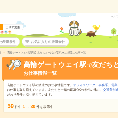
ヘル
エリア変更
た希望条件
お気に入りの派遣会社
辺
高輪ゲートウェイ駅周辺 友だちと一緒の応募OKの派遣の仕事一覧
高輪ゲートウェイ駅
友だち
で
お仕事情報一覧
高輪ゲートウェイ駅の派遣のお仕事情報です。
オフィスワーク・事務系
、
営業
お仕事を取り揃えています。友だちと一緒の応募OKの条件の他に、
交通費別
だわり条件も取り揃えています。
59
1
30
件中
～
件を表示中