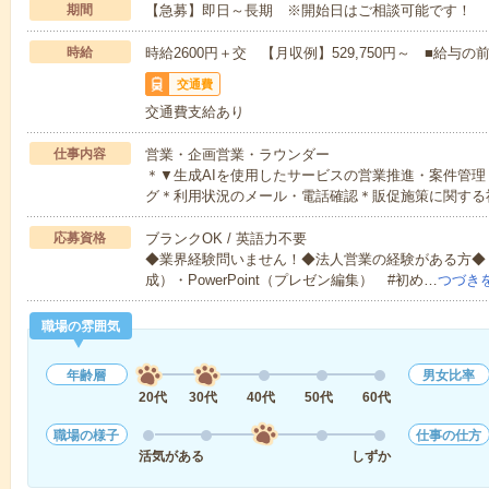
期間
【急募】即日～長期 ※開始日はご相談可能です！
時給
時給2600円＋交 【月収例】529,750円～ ■給
交通費
交通費支給あり
仕事内容
営業・企画営業・ラウンダー
＊▼生成AIを使用したサービスの営業推進・案件管
グ＊利用状況のメール・電話確認＊販促施策に関する
応募資格
ブランクOK / 英語力不要
◆業界経験問いません！◆法人営業の経験がある方◆【必
成）・PowerPoint（プレゼン編集） #初め…
つづき
職場の雰囲気
年齢層
男女比率
20代
30代
40代
50代
60代
職場の様子
仕事の仕方
活気がある
しずか