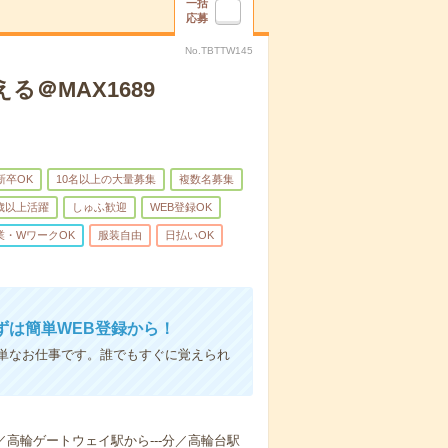
一括
応募
No.TBTTW145
＠MAX1689
新卒OK
10名以上の大量募集
複数名募集
0歳以上活躍
しゅふ歓迎
WEB登録OK
業・WワークOK
服装自由
日払いOK
ずは簡単WEB登録から！
単なお仕事です。誰でもすぐに覚えられ
-分／高輪ゲートウェイ駅から---分／高輪台駅