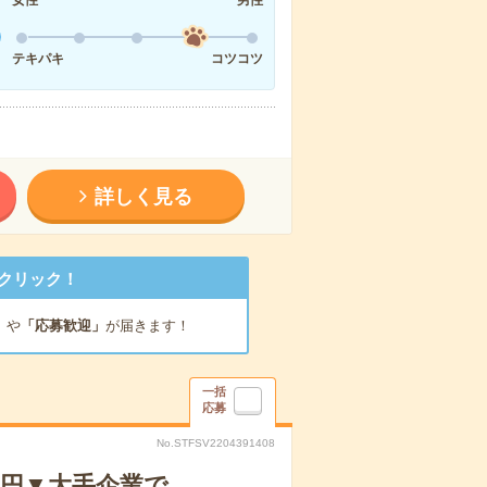
テキパキ
コツコツ
詳しく見る
クリック！
」
や
「応募歓迎」
が届きます！
一括
応募
No.STFSV2204391408
0円▼大手企業で