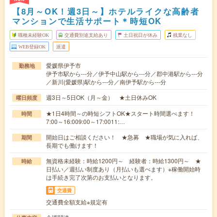
【8月～OK！週3日～】ホテルライクな高齢者
マンションで生活サポート＊時短OK
職種未経験OK
交通費別途支給あり
土日祝日が休み
残業なし
WEB登録OK
派遣
愛媛県伊予市
勤務地
伊予市駅から---分／伊予中山駅から---分／郡中港駅から---分
／新川(愛媛県)駅から---分／南伊予駅から---分
週3日～5日OK（月～金） ★土日休みOK
曜日頻度
★1日4時間～の時短シフトOK★スタート時間選べます！
時間
7:00～16:009:00～17:0011:…
開始日はご相談ください！ ★急募 ★職場が気に入れば、
期間
長期でも働けます！
無資格未経験：時給1200円～ 経験者：時給1300円～ ★
時給
日払い／週払い制度あり（月払いも選べます）※稼働開始時
は手続き完了次第のお支払いとなります。
交通費
交通費全額支給※規定有