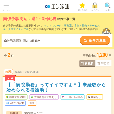
メニュー
気になる!
ログイン
検索
南伊予駅周辺
×
週2～3日勤務
のお仕事一覧
南伊予駅の派遣のお仕事情報です。
オフィスワーク・事務系
、
営業・販売・サービス
系
、
クリエイティブ系
などのお仕事を取り揃えています。週2～3日勤務の条件の他
に、
交通費別途支給あり
、
職種未経験OK
、
友だちと一緒の応募OK
などのこだわり条
件も取り揃えています。
条件の変更
南伊予駅周辺 / 週2～3日勤務
2
1,200
全
件
平均時給:
円
時給順
新着順
未読
掲載日
2026/08/06
NEW
【「病院勤務」ってイイですよ＊】未経験から
始められる看護助手
職種未経験OK
交通費別途支給あり
土日祝日が休み
残業なし
WEB登録OK
派遣
愛媛県伊予市
勤務地