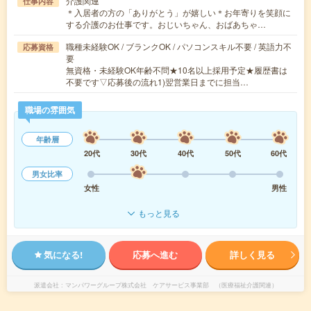
介護関連
仕事内容
＊入居者の方の「ありがとう」が嬉しい＊お年寄りを笑顔に
する介護のお仕事です。おじいちゃん、おばあちゃ…
職種未経験OK / ブランクOK / パソコンスキル不要 / 英語力不
応募資格
要
無資格・未経験OK年齢不問★10名以上採用予定★履歴書は
不要です▽応募後の流れ1)翌営業日までに担当…
職場の雰囲気
年齢層
20代
30代
40代
50代
60代
男女比率
女性
男性
もっと見る
気になる!
応募へ進む
詳しく見る
派遣会社
マンパワーグループ株式会社 ケアサービス事業部 （医療福祉介護関連）