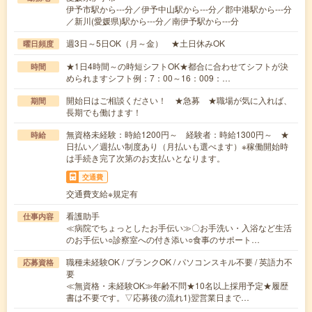
伊予市駅から---分／伊予中山駅から---分／郡中港駅から---分
／新川(愛媛県)駅から---分／南伊予駅から---分
週3日～5日OK（月～金） ★土日休みOK
曜日頻度
★1日4時間～の時短シフトOK★都合に合わせてシフトが決
時間
められますシフト例：7：00～16：009：…
開始日はご相談ください！ ★急募 ★職場が気に入れば、
期間
長期でも働けます！
無資格未経験：時給1200円～ 経験者：時給1300円～ ★
時給
日払い／週払い制度あり（月払いも選べます）※稼働開始時
は手続き完了次第のお支払いとなります。
交通費
交通費支給※規定有
看護助手
仕事内容
≪病院でちょっとしたお手伝い≫〇お手洗い・入浴など生活
のお手伝い○診察室への付き添い○食事のサポート…
職種未経験OK / ブランクOK / パソコンスキル不要 / 英語力不
応募資格
要
≪無資格・未経験OK≫年齢不問★10名以上採用予定★履歴
書は不要です。▽応募後の流れ1)翌営業日まで…