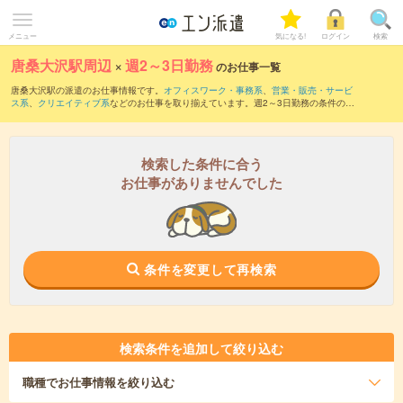
メニュー
気になる!
ログイン
検索
唐桑大沢駅周辺
×
週2～3日勤務
のお仕事一覧
唐桑大沢駅の派遣のお仕事情報です。
オフィスワーク・事務系
、
営業・販売・サービ
ス系
、
クリエイティブ系
などのお仕事を取り揃えています。週2～3日勤務の条件の他
に、
交通費別途支給あり
、
職種未経験OK
、
友だちと一緒の応募OK
などのこだわり条
件も取り揃えています。
検索した条件に合う
お仕事がありませんでした
条件を変更して再検索
検索条件を追加して絞り込む
職種
でお仕事情報を絞り込む