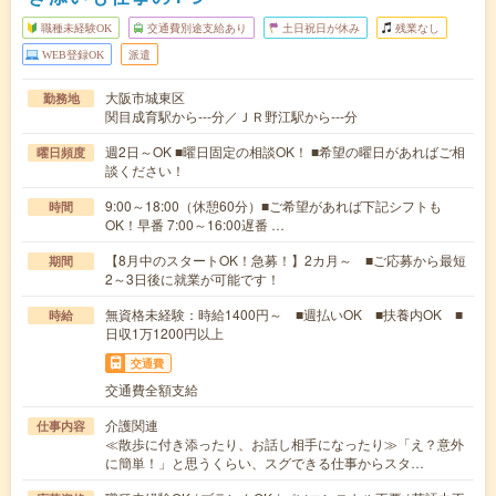
職種未経験OK
交通費別途支給あり
土日祝日が休み
残業なし
WEB登録OK
派遣
大阪市城東区
勤務地
関目成育駅から---分／ＪＲ野江駅から---分
週2日～OK ■曜日固定の相談OK！ ■希望の曜日があればご相
曜日頻度
談ください！
9:00～18:00（休憩60分）■ご希望があれば下記シフトも
時間
OK！早番 7:00～16:00遅番 …
【8月中のスタートOK！急募！】2カ月～ ■ご応募から最短
期間
2～3日後に就業が可能です！
無資格未経験：時給1400円～ ■週払いOK ■扶養内OK ■
時給
日収1万1200円以上
交通費
交通費全額支給
介護関連
仕事内容
≪散歩に付き添ったり、お話し相手になったり≫「え？意外
に簡単！」と思うくらい、スグできる仕事からスタ…