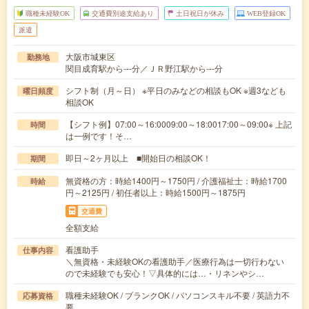
職種未経験OK
交通費別途支給あり
土日祝日が休み
WEB登録OK
派遣
大阪市城東区
勤務地
関目成育駅から---分／ＪＲ野江駅から---分
シフト制（月～日） ※平日のみなどの相談もOK ※週3なども
曜日頻度
相談OK
【シフト例】07:00～16:0009:00～18:0017:00～09:00※ 上記
時間
は一例です！そ…
即日～2ヶ月以上 ■開始日の相談OK！
期間
無資格の方：時給1400円～1750円 / 介護福祉士：時給1700
時給
円～2125円 / 初任者以上：時給1500円～1875円
交通費
全額支給
看護助手
仕事内容
＼無資格・未経験OKの看護助手／医療行為は一切行わない
ので未経験でも安心！▽具体的には…・リネンやシ…
職種未経験OK / ブランクOK / パソコンスキル不要 / 英語力不
応募資格
要