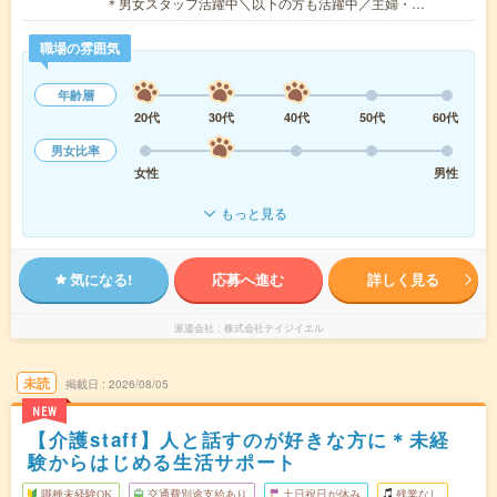
＊男女スタッフ活躍中＼以下の方も活躍中／主婦・…
職場の雰囲気
年齢層
20代
30代
40代
50代
60代
男女比率
女性
男性
もっと見る
気になる!
応募へ進む
詳しく見る
派遣会社
株式会社テイジイエル
未読
掲載日
2026/08/05
NEW
【介護staff】人と話すのが好きな方に＊未経
験からはじめる生活サポート
職種未経験OK
交通費別途支給あり
土日祝日が休み
残業なし