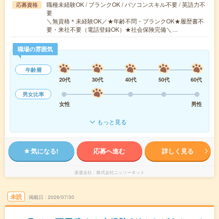
職種未経験OK / ブランクOK / パソコンスキル不要 / 英語力不
応募資格
要
＼無資格＊未経験OK／★年齢不問・ブランクOK★履歴書不
要・来社不要（電話登録OK）★社会保険完備＼…
職場の雰囲気
年齢層
20代
30代
40代
50代
60代
男女比率
女性
男性
もっと見る
気になる!
応募へ進む
詳しく見る
派遣会社
株式会社ニッソーネット
未読
掲載日
2026/07/30