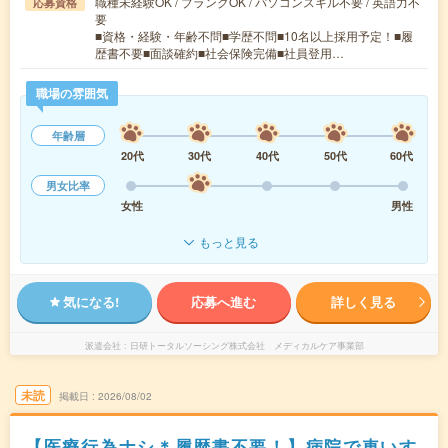
職種未経験OK / ブランクOK / パソコンスキル不要 / 英語力不
応募資格
要
■資格・経験・年齢不問■学歴不問■10名以上採用予定！■履
歴書不要■面談確約■社会保険完備■社員登用…
職場の雰囲気
年齢層
20代
30代
40代
50代
60代
男女比率
女性
男性
もっと見る
気になる!
応募へ進む
詳しく見る
派遣会社
日研トータルソーシング株式会社 メディカルケア事業部
未読
掲載日
2026/08/02
【医療行為ナシ＊履歴書不要！】病院で車いす