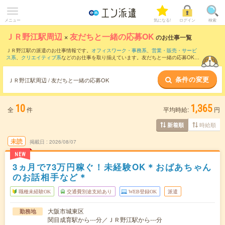
メニュー
気になる!
ログイン
検索
ＪＲ野江駅周辺
×
友だちと一緒の応募OK
のお仕事一覧
ＪＲ野江駅の派遣のお仕事情報です。
オフィスワーク・事務系
、
営業・販売・サービ
ス系
、
クリエイティブ系
などのお仕事を取り揃えています。友だちと一緒の応募OKの
条件の他に、
交通費別途支給あり
、
職種未経験OK
、
週4日勤務
などのこだわり条件も
取り揃えています。
条件の変更
ＪＲ野江駅周辺 / 友だちと一緒の応募OK
10
1,365
全
件
平均時給:
円
時給順
新着順
未読
掲載日
2026/08/07
NEW
3ヵ月で73万円稼ぐ！未経験OK＊おばあちゃん
のお話相手など＊
職種未経験OK
交通費別途支給あり
WEB登録OK
派遣
大阪市城東区
勤務地
関目成育駅から---分／ＪＲ野江駅から---分