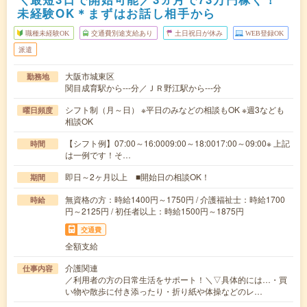
未経験OK＊まずはお話し相手から
職種未経験OK
交通費別途支給あり
土日祝日が休み
WEB登録OK
派遣
大阪市城東区
勤務地
関目成育駅から---分／ＪＲ野江駅から---分
シフト制（月～日） ※平日のみなどの相談もOK ※週3なども
曜日頻度
相談OK
【シフト例】07:00～16:0009:00～18:0017:00～09:00※ 上記
時間
は一例です！そ…
即日～2ヶ月以上 ■開始日の相談OK！
期間
無資格の方：時給1400円～1750円 / 介護福祉士：時給1700
時給
円～2125円 / 初任者以上：時給1500円～1875円
交通費
全額支給
介護関連
仕事内容
／利用者の方の日常生活をサポート！＼▽具体的には…・買
い物や散歩に付き添ったり・折り紙や体操などのレ…