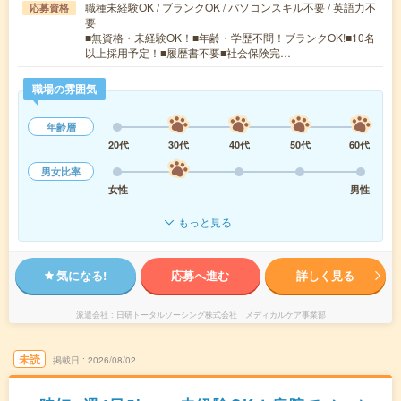
職種未経験OK / ブランクOK / パソコンスキル不要 / 英語力不
応募資格
要
■無資格・未経験OK！■年齢・学歴不問！ブランクOK!■10名
以上採用予定！■履歴書不要■社会保険完…
職場の雰囲気
年齢層
20代
30代
40代
50代
60代
男女比率
女性
男性
もっと見る
気になる!
応募へ進む
詳しく見る
派遣会社
日研トータルソーシング株式会社 メディカルケア事業部
未読
掲載日
2026/08/02