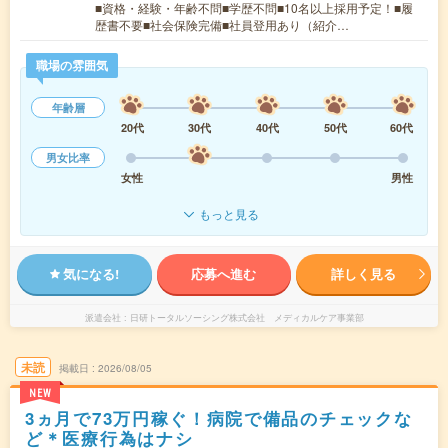
■資格・経験・年齢不問■学歴不問■10名以上採用予定！■履
歴書不要■社会保険完備■社員登用あり（紹介…
職場の雰囲気
年齢層
20代
30代
40代
50代
60代
男女比率
女性
男性
もっと見る
気になる!
応募へ進む
詳しく見る
派遣会社
日研トータルソーシング株式会社 メディカルケア事業部
未読
掲載日
2026/08/05
NEW
3ヵ月で73万円稼ぐ！病院で備品のチェックな
ど＊医療行為はナシ