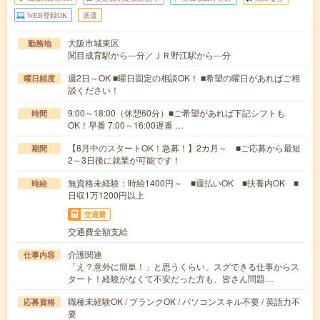
WEB登録OK
派遣
大阪市城東区
勤務地
関目成育駅から---分／ＪＲ野江駅から---分
週2日～OK ■曜日固定の相談OK！ ■希望の曜日があればご相
曜日頻度
談ください！
9:00～18:00（休憩60分）■ご希望があれば下記シフトも
時間
OK！早番 7:00～16:00遅番 …
【8月中のスタートOK！急募！】2カ月～ ■ご応募から最短
期間
2～3日後に就業が可能です！
無資格未経験：時給1400円～ ■週払いOK ■扶養内OK ■
時給
日収1万1200円以上
交通費
交通費全額支給
介護関連
仕事内容
「え？意外に簡単！」と思うくらい、スグできる仕事からス
タート！経験がなくて不安だった方も、皆さん問題…
職種未経験OK / ブランクOK / パソコンスキル不要 / 英語力不
応募資格
要