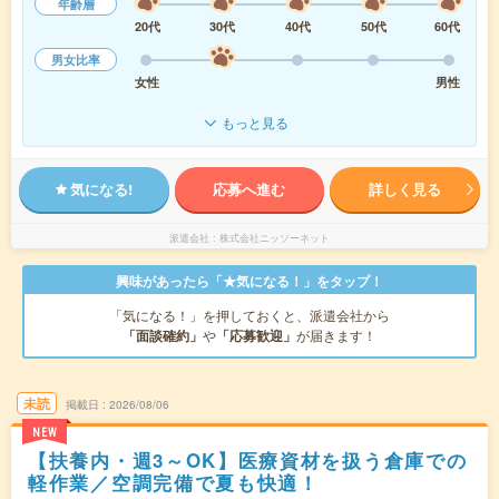
年齢層
20代
30代
40代
50代
60代
男女比率
女性
男性
もっと見る
気になる!
応募へ進む
詳しく見る
派遣会社
株式会社ニッソーネット
興味があったら「★気になる！」をタップ！
「気になる！」を押しておくと、派遣会社から
「面談確約」
や
「応募歓迎」
が届きます！
未読
掲載日
2026/08/06
NEW
【扶養内・週3～OK】医療資材を扱う倉庫での
軽作業／空調完備で夏も快適！