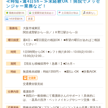
≪時短×週4日5h～≫未経験OK！病院でメッセ
ンジャー業務など！
職種未経験OK
交通費別途支給あり
土日祝日が休み
残業なし
WEB登録OK
派遣
大阪市城東区
勤務地
関目成育駅から---分／ＪＲ野江駅から---分
週4日～ ■曜日固定の相談OK！ ■希望の曜日があればご相談
曜日頻度
ください！
1日5時間からOK！■シフト例(1)8:00～13:00(2)10:00～
時間
15:00(3)12:00…
【現在も積極採用中！急募！】■2カ月～
期間
無資格未経験：時給1350円～ ■週払いOK ■扶養内OK
時給
交通費
交通費全額支給
看護助手
仕事内容
▼病院の一般病棟にて看護師さんのサポート！具体的に
は、・器具の洗浄・ベットメイキングやシーツ交換・移…
職種未経験OK / ブランクOK / パソコンスキル不要 / 英語力不
応募資格