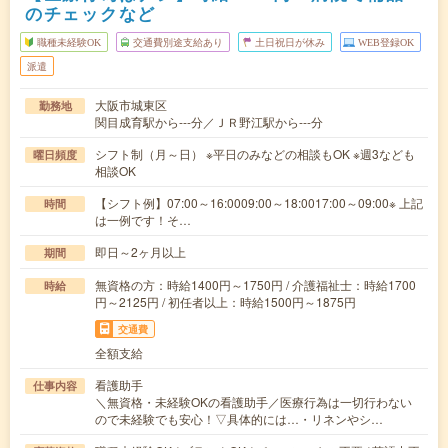
のチェックなど
職種未経験OK
交通費別途支給あり
土日祝日が休み
WEB登録OK
派遣
大阪市城東区
勤務地
関目成育駅から---分／ＪＲ野江駅から---分
シフト制（月～日） ※平日のみなどの相談もOK ※週3なども
曜日頻度
相談OK
【シフト例】07:00～16:0009:00～18:0017:00～09:00※ 上記
時間
は一例です！そ…
即日～2ヶ月以上
期間
無資格の方：時給1400円～1750円 / 介護福祉士：時給1700
時給
円～2125円 / 初任者以上：時給1500円～1875円
交通費
全額支給
看護助手
仕事内容
＼無資格・未経験OKの看護助手／医療行為は一切行わない
ので未経験でも安心！▽具体的には…・リネンやシ…