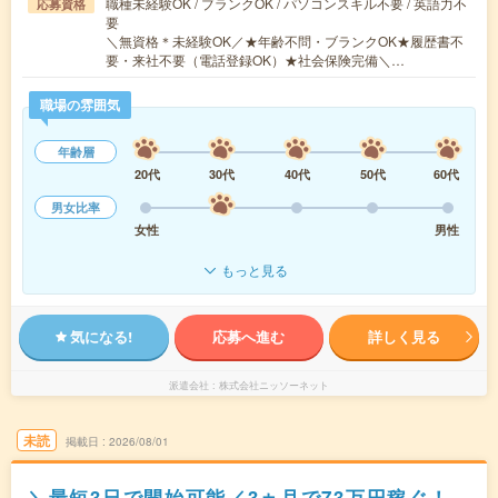
職種未経験OK / ブランクOK / パソコンスキル不要 / 英語力不
応募資格
要
＼無資格＊未経験OK／★年齢不問・ブランクOK★履歴書不
要・来社不要（電話登録OK）★社会保険完備＼…
職場の雰囲気
年齢層
20代
30代
40代
50代
60代
男女比率
女性
男性
もっと見る
気になる!
応募へ進む
詳しく見る
派遣会社
株式会社ニッソーネット
未読
掲載日
2026/08/01
＼最短3日で開始可能／3ヵ月で73万円稼ぐ！