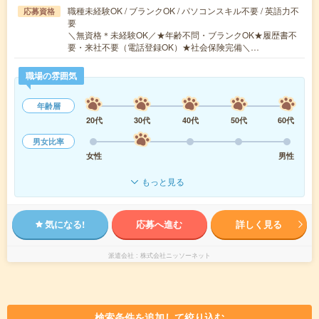
職種未経験OK / ブランクOK / パソコンスキル不要 / 英語力不
応募資格
要
＼無資格＊未経験OK／★年齢不問・ブランクOK★履歴書不
要・来社不要（電話登録OK）★社会保険完備＼…
職場の雰囲気
年齢層
20代
30代
40代
50代
60代
男女比率
女性
男性
もっと見る
気になる!
応募へ進む
詳しく見る
派遣会社
株式会社ニッソーネット
検索条件を追加して絞り込む