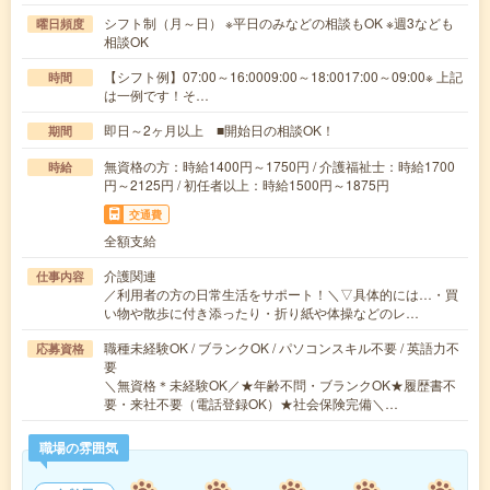
シフト制（月～日） ※平日のみなどの相談もOK ※週3なども
曜日頻度
相談OK
【シフト例】07:00～16:0009:00～18:0017:00～09:00※ 上記
時間
は一例です！そ…
即日～2ヶ月以上 ■開始日の相談OK！
期間
無資格の方：時給1400円～1750円 / 介護福祉士：時給1700
時給
円～2125円 / 初任者以上：時給1500円～1875円
交通費
全額支給
介護関連
仕事内容
／利用者の方の日常生活をサポート！＼▽具体的には…・買
い物や散歩に付き添ったり・折り紙や体操などのレ…
職種未経験OK / ブランクOK / パソコンスキル不要 / 英語力不
応募資格
要
＼無資格＊未経験OK／★年齢不問・ブランクOK★履歴書不
要・来社不要（電話登録OK）★社会保険完備＼…
職場の雰囲気