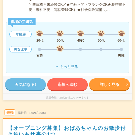
＼無資格＊未経験OK／★年齢不問・ブランクOK★履歴書不
要・来社不要（電話登録OK）★社会保険完備＼…
職場の雰囲気
年齢層
20代
30代
40代
50代
60代
男女比率
女性
男性
もっと見る
気になる!
応募へ進む
詳しく見る
派遣会社
株式会社ニッソーネット
未読
掲載日
2026/08/03
【オープニング募集】おばあちゃんのお散歩付
き添いも仕事の1つ