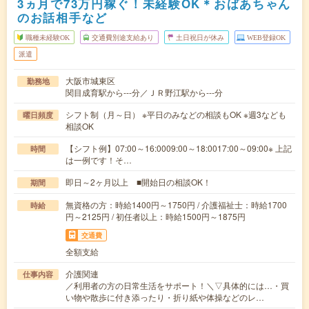
3ヵ月で73万円稼ぐ！未経験OK＊おばあちゃん
のお話相手など
職種未経験OK
交通費別途支給あり
土日祝日が休み
WEB登録OK
派遣
大阪市城東区
勤務地
関目成育駅から---分／ＪＲ野江駅から---分
シフト制（月～日） ※平日のみなどの相談もOK ※週3なども
曜日頻度
相談OK
【シフト例】07:00～16:0009:00～18:0017:00～09:00※ 上記
時間
は一例です！そ…
即日～2ヶ月以上 ■開始日の相談OK！
期間
無資格の方：時給1400円～1750円 / 介護福祉士：時給1700
時給
円～2125円 / 初任者以上：時給1500円～1875円
交通費
全額支給
介護関連
仕事内容
／利用者の方の日常生活をサポート！＼▽具体的には…・買
い物や散歩に付き添ったり・折り紙や体操などのレ…