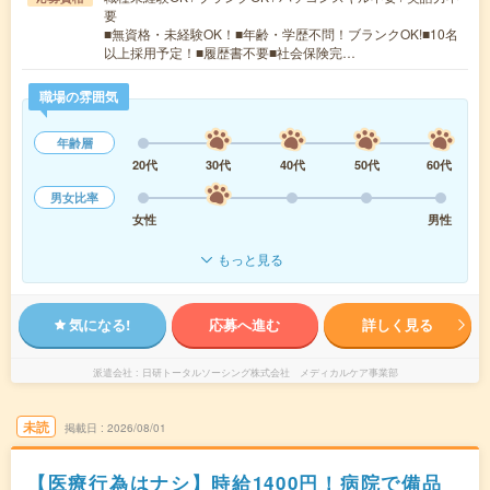
要
■無資格・未経験OK！■年齢・学歴不問！ブランクOK!■10名
以上採用予定！■履歴書不要■社会保険完…
職場の雰囲気
年齢層
20代
30代
40代
50代
60代
男女比率
女性
男性
もっと見る
気になる!
応募へ進む
詳しく見る
派遣会社
日研トータルソーシング株式会社 メディカルケア事業部
未読
掲載日
2026/08/01
【医療行為はナシ】時給1400円！病院で備品