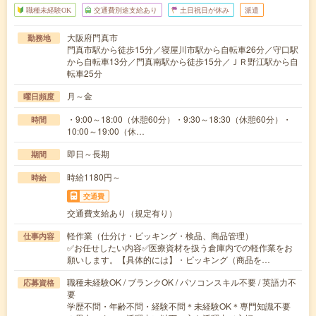
職種未経験OK
交通費別途支給あり
土日祝日が休み
派遣
大阪府門真市
勤務地
門真市駅から徒歩15分／寝屋川市駅から自転車26分／守口駅
から自転車13分／門真南駅から徒歩15分／ＪＲ野江駅から自
転車25分
月～金
曜日頻度
・9:00～18:00（休憩60分）・9:30～18:30（休憩60分）・
時間
10:00～19:00（休…
即日～長期
期間
時給1180円～
時給
交通費
交通費支給あり（規定有り）
軽作業（仕分け・ピッキング・検品、商品管理）
仕事内容
✅お任せしたい内容✅医療資材を扱う倉庫内での軽作業をお
願いします。【具体的には】・ピッキング（商品を…
職種未経験OK / ブランクOK / パソコンスキル不要 / 英語力不
応募資格
要
学歴不問・年齢不問・経験不問＊未経験OK＊専門知識不要