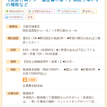
の補助など
職種未経験OK
交通費別途支給あり
土日祝日が休み
残業なし
WEB登録OK
派遣
大阪市城東区
勤務地
関目成育駅から---分／ＪＲ野江駅から---分
週2日～OK ■曜日固定の相談OK！ ■希望の曜日があればご相
曜日頻度
談ください！
9:00～18:00（休憩60分）■ご希望があれば下記シフトも
時間
OK！早番 7:00～16:00遅番 …
【現在も積極採用中！急募！】■2カ月～
期間
無資格未経験：時給1350円～ ■週払いOK ■扶養内OK ■
時給
日収1万800円以上
交通費
交通費全額支給
看護助手
仕事内容
▼病院の一般病棟にて看護師さんのサポート！具体的に
は、・車いす搬送の補助・ベットメイキングやシーツ交…