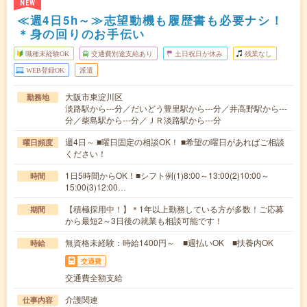
NEW
≪週4日5h～≫志望動機も履歴書も必要ナシ！
＊身の回りのお手伝い
職種未経験OK
交通費別途支給あり
土日祝日が休み
残業なし
WEB登録OK
派遣
大阪市東淀川区
勤務地
淡路駅から---分／だいどう豊里駅から---分／井高野駅から---
分／柴島駅から---分／ＪＲ淡路駅から---分
週4日～ ■曜日固定の相談OK！ ■希望の曜日があればご相談
曜日頻度
ください！
1日5時間からOK！■シフト例(1)8:00～13:00(2)10:00～
時間
15:00(3)12:00…
【積極採用中！】＊1年以上勤務している方が多数！ご応募
期間
から最短2～3日後の就業も相談可能です！
無資格未経験：時給1400円～ ■週払いOK ■扶養内OK
時給
交通費
交通費全額支給
介護関連
仕事内容