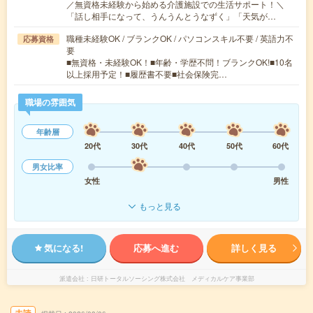
／無資格未経験から始める介護施設での生活サポート！＼
「話し相手になって、うんうんとうなずく」「天気が…
職種未経験OK / ブランクOK / パソコンスキル不要 / 英語力不
応募資格
要
■無資格・未経験OK！■年齢・学歴不問！ブランクOK!■10名
以上採用予定！■履歴書不要■社会保険完…
職場の雰囲気
年齢層
20代
30代
40代
50代
60代
男女比率
女性
男性
もっと見る
気になる!
応募へ進む
詳しく見る
派遣会社
日研トータルソーシング株式会社 メディカルケア事業部