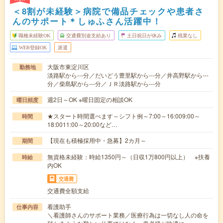
＜8割が未経験＞病院で備品チェックや患者さ
んのサポート＊しゅふさん活躍中！
職種未経験OK
交通費別途支給あり
土日祝日が休み
残業なし
WEB登録OK
派遣
大阪市東淀川区
勤務地
淡路駅から---分／だいどう豊里駅から---分／井高野駅から---
分／柴島駅から---分／ＪＲ淡路駅から---分
週2日～OK ※曜日固定の相談OK
曜日頻度
★スタート時間選べます～シフト例～7:00～16:009:00～
時間
18:0011:00～20:00など…
【現在も積極採用中・急募】2カ月～
期間
無資格未経験：時給1350円～（日収1万800円以上） ※扶養
時給
内OK
交通費
交通費全額支給
看護助手
仕事内容
＼看護師さんのサポート業務／医療行為は一切なし人の命を