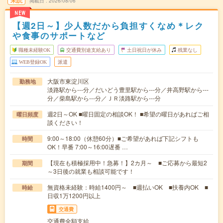
未読
掲載日
2026/08/06
NEW
【週2日～】少人数だから負担すくなめ＊レク
や食事のサポートなど
職種未経験OK
交通費別途支給あり
土日祝日が休み
残業なし
WEB登録OK
派遣
大阪市東淀川区
勤務地
淡路駅から---分／だいどう豊里駅から---分／井高野駅から---
分／柴島駅から---分／ＪＲ淡路駅から---分
週2日～OK ■曜日固定の相談OK！ ■希望の曜日があればご相
曜日頻度
談ください！
9:00～18:00（休憩60分）■ご希望があれば下記シフトも
時間
OK！早番 7:00～16:00遅番 …
【現在も積極採用中！急募！】2カ月～ ■ご応募から最短2
期間
～3日後の就業も相談可能です！
無資格未経験：時給1400円～ ■週払いOK ■扶養内OK ■
時給
日収1万1200円以上
交通費
交通費全額支給