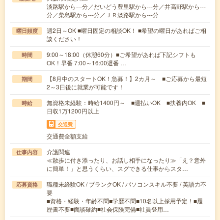
淡路駅から---分／だいどう豊里駅から---分／井高野駅から---
分／柴島駅から---分／ＪＲ淡路駅から---分
週2日～OK ■曜日固定の相談OK！ ■希望の曜日があればご相
曜日頻度
談ください！
9:00～18:00（休憩60分）■ご希望があれば下記シフトも
時間
OK！早番 7:00～16:00遅番 …
【8月中のスタートOK！急募！】2カ月～ ■ご応募から最短
期間
2～3日後に就業が可能です！
無資格未経験：時給1400円～ ■週払いOK ■扶養内OK ■
時給
日収1万1200円以上
交通費
交通費全額支給
介護関連
仕事内容
≪散歩に付き添ったり、お話し相手になったり≫「え？意外
に簡単！」と思うくらい、スグできる仕事からスタ…
職種未経験OK / ブランクOK / パソコンスキル不要 / 英語力不
応募資格
要
■資格・経験・年齢不問■学歴不問■10名以上採用予定！■履
歴書不要■面談確約■社会保険完備■社員登用…