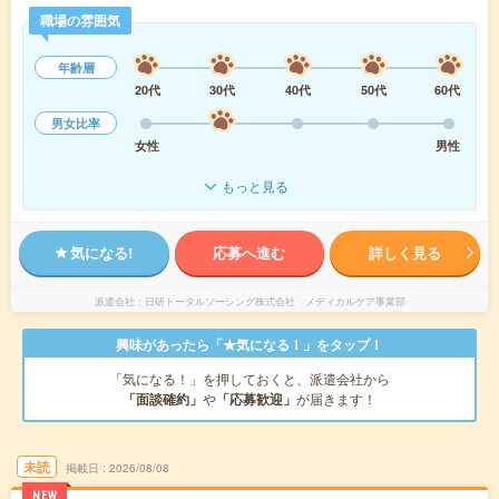
職場の雰囲気
年齢層
20代
30代
40代
50代
60代
男女比率
女性
男性
もっと見る
気になる!
応募へ進む
詳しく見る
派遣会社
日研トータルソーシング株式会社 メディカルケア事業部
興味があったら「★気になる！」をタップ！
「気になる！」を押しておくと、派遣会社から
「面談確約」
や
「応募歓迎」
が届きます！
未読
掲載日
2026/08/08
NEW