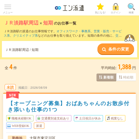
メニュー
気になる!
ログイン
検索
ＪＲ淡路駅周辺
×
短期
のお仕事一覧
ＪＲ淡路駅の派遣のお仕事情報です。
オフィスワーク・事務系
、
営業・販売・サービ
ス系
、
クリエイティブ系
などのお仕事を取り揃えています。短期の条件の他に、
交通
費別途支給あり
、
職種未経験OK
、
友だちと一緒の応募OK
などでもお探し頂けます。
条件の変更
ＪＲ淡路駅周辺 / 短期
4
1,388
全
件
平均時給:
円
時給順
新着順
未読
掲載日
2026/08/09
NEW
【オープニング募集】おばあちゃんのお散歩付
き添いも仕事の1つ
職種未経験OK
交通費別途支給あり
土日祝日が休み
残業なし
WEB登録OK
派遣
大阪市東淀川区
勤務地