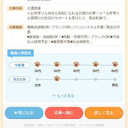
介護関連
仕事内容
≪お年寄りも自分も笑顔になれる介護の仕事！≫＊お年寄り
が昼間だけ生活のサポートを受けたり、気分転換で…
職種未経験OK / ブランクOK / パソコンスキル不要 / 英語力不
応募資格
要
■無資格・未経験OK！■年齢・学歴不問！ブランクOK!■10名
以上採用予定！■履歴書不要■社会保険完…
職場の雰囲気
年齢層
20代
30代
40代
50代
60代
男女比率
女性
男性
もっと見る
気になる!
応募へ進む
詳しく見る
派遣会社
日研トータルソーシング株式会社 メディカルケア事業部