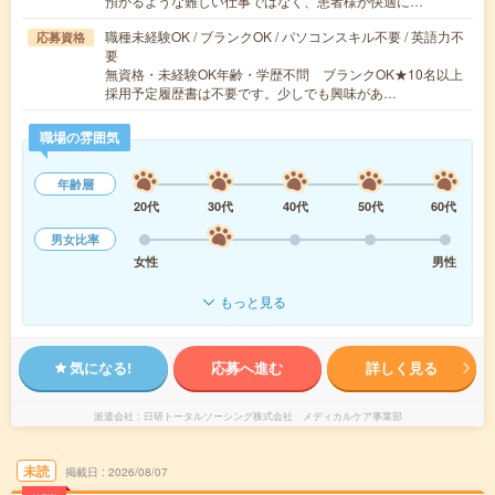
預かるような難しい仕事ではなく、患者様が快適に…
職種未経験OK / ブランクOK / パソコンスキル不要 / 英語力不
応募資格
要
無資格・未経験OK年齢・学歴不問 ブランクOK★10名以上
採用予定履歴書は不要です。少しでも興味があ…
職場の雰囲気
年齢層
20代
30代
40代
50代
60代
男女比率
女性
男性
もっと見る
気になる!
応募へ進む
詳しく見る
派遣会社
日研トータルソーシング株式会社 メディカルケア事業部
未読
掲載日
2026/08/07