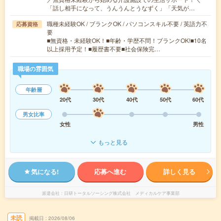
「話し相手になって、うんうんとうなずく」「天気が…
職種未経験OK / ブランクOK / パソコンスキル不要 / 英語力不
応募資格
要
■無資格・未経験OK！■年齢・学歴不問！ブランクOK!■10名
以上採用予定！■履歴書不要■社会保険完…
職場の雰囲気
年齢層
20代
30代
40代
50代
60代
男女比率
女性
男性
もっと見る
気になる!
応募へ進む
詳しく見る
派遣会社
日研トータルソーシング株式会社 メディカルケア事業部
未読
掲載日
2026/08/06