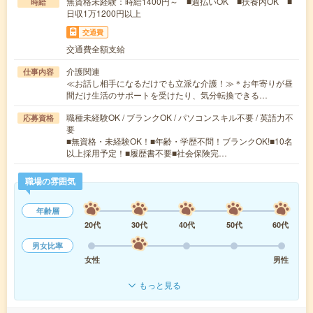
無資格未経験：時給1400円～ ■週払いOK ■扶養内OK ■
時給
日収1万1200円以上
交通費
交通費全額支給
介護関連
仕事内容
≪お話し相手になるだけでも立派な介護！≫＊お年寄りが昼
間だけ生活のサポートを受けたり、気分転換できる…
職種未経験OK / ブランクOK / パソコンスキル不要 / 英語力不
応募資格
要
■無資格・未経験OK！■年齢・学歴不問！ブランクOK!■10名
以上採用予定！■履歴書不要■社会保険完…
職場の雰囲気
年齢層
20代
30代
40代
50代
60代
男女比率
女性
男性
もっと見る