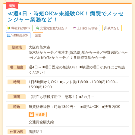
NEW
≪週4日・時短OK≫未経験OK！病院でメッセ
ンジャー業務など！
職種未経験OK
交通費別途支給あり
土日祝日が休み
残業なし
WEB登録OK
派遣
大阪府茨木市
勤務地
茨木駅から---分／南茨木(阪急線)駅から---分／宇野辺駅から--
-分／沢良宜駅から---分／ＪＲ総持寺駅から---分
週4日～ ■曜日固定の相談OK！ ■希望の曜日があればご相談
曜日頻度
ください！
1日5時間からOK！■シフト例(1)8:00～13:00(2)10:00～
時間
15:00(3)12:00…
【現在も積極採用中！急募！】■2カ月～
期間
無資格未経験：時給1350円～ ■週払いOK ■扶養内OK
時給
交通費
交通費全額支給
看護助手
仕事内容