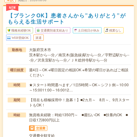
掲載日
2026/08/06
NEW
【ブランクOK】患者さんから”ありがとう”が
もらえる生活サポート
職種未経験OK
交通費別途支給あり
土日祝日が休み
残業なし
WEB登録OK
派遣
大阪府茨木市
勤務地
茨木駅から---分／南茨木(阪急線)駅から---分／宇野辺駅から--
-分／沢良宜駅から---分／ＪＲ総持寺駅から---分
週4日～OK ※曜日固定の相談OK ※希望の曜日があればご相談
曜日頻度
ください
★スタート時間選べます／1日5時間～OK～シフト例～10:00
時間
～15:0011:00～16:0012…
【現在も積極採用中！急募！】■2カ月～ 8月～、9月スター
期間
トもOK！
無資格未経験：時給1350円～ ■週払いOK ■扶養内OK ■
時給
日収1万800円以上
交通費
交通費全額支給