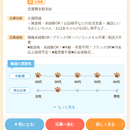
交通費
交通費全額支給
介護関連
仕事内容
＜無資格・未経験OK！お話相手などの生活支援＞ 施設にい
るおじいちゃん・おばあちゃんのお話し相手など…
職種未経験OK / ブランクOK / パソコンスキル不要 / 英語力不
応募資格
要
■無資格・未経験OK！■年齢・学歴不問！ブランクOK!■10名
以上採用予定！■履歴書不要■社会保険完…
職場の雰囲気
年齢層
20代
30代
40代
50代
60代
男女比率
女性
男性
もっと見る
気になる!
応募へ進む
詳しく見る