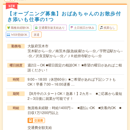
NEW
【オープニング募集】おばあちゃんのお散歩付
き添いも仕事の1つ
職種未経験OK
交通費別途支給あり
土日祝日が休み
残業なし
WEB登録OK
派遣
大阪府茨木市
勤務地
茨木駅から---分／南茨木(阪急線)駅から---分／宇野辺駅から--
-分／沢良宜駅から---分／ＪＲ総持寺駅から---分
週2日～OK ■曜日固定の相談OK！ ■希望の曜日があればご相
曜日頻度
談ください！
9:00～18:00（休憩60分）■ご希望があれば下記シフトも
時間
OK！早番 7:00～16:00遅番 …
【8月中のスタートOK！急募！】2カ月～ ■ご応募から最短
期間
2～3日後に就業が可能です！
無資格未経験：時給1400円～ ■週払いOK ■扶養内OK ■
時給
日収1万1200円以上
交通費
交通費全額支給