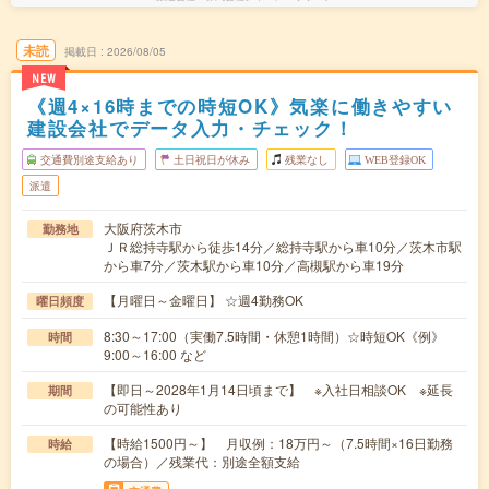
未読
掲載日
2026/08/05
NEW
《週4×16時までの時短OK》気楽に働きやすい
建設会社でデータ入力・チェック！
交通費別途支給あり
土日祝日が休み
残業なし
WEB登録OK
派遣
大阪府茨木市
勤務地
ＪＲ総持寺駅から徒歩14分／総持寺駅から車10分／茨木市駅
から車7分／茨木駅から車10分／高槻駅から車19分
【月曜日～金曜日】 ☆週4勤務OK
曜日頻度
8:30～17:00（実働7.5時間・休憩1時間）☆時短OK《例》
時間
9:00～16:00 など
【即日～2028年1月14日頃まで】 ※入社日相談OK ※延長
期間
の可能性あり
【時給1500円～】 月収例：18万円～（7.5時間×16日勤務
時給
の場合）／残業代：別途全額支給