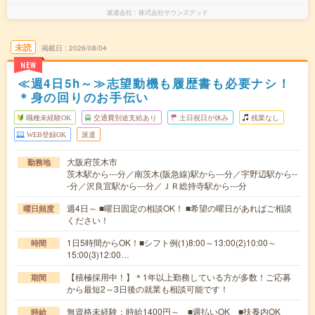
派遣会社
株式会社サウンズグッド
未読
掲載日
2026/08/04
NEW
≪週4日5h～≫志望動機も履歴書も必要ナシ！
＊身の回りのお手伝い
職種未経験OK
交通費別途支給あり
土日祝日が休み
残業なし
WEB登録OK
派遣
大阪府茨木市
勤務地
茨木駅から---分／南茨木(阪急線)駅から---分／宇野辺駅から--
-分／沢良宜駅から---分／ＪＲ総持寺駅から---分
週4日～ ■曜日固定の相談OK！ ■希望の曜日があればご相談
曜日頻度
ください！
1日5時間からOK！■シフト例(1)8:00～13:00(2)10:00～
時間
15:00(3)12:00…
【積極採用中！】＊1年以上勤務している方が多数！ご応募
期間
から最短2～3日後の就業も相談可能です！
無資格未経験：時給1400円～ ■週払いOK ■扶養内OK
時給