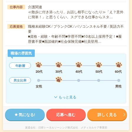
介護関連
仕事内容
≪散歩に付き添ったり、お話し相手になったり≫「え？意外
に簡単！」と思うくらい、スグできる仕事からスタ…
職種未経験OK / ブランクOK / パソコンスキル不要 / 英語力不
応募資格
要
■資格・経験・年齢不問■学歴不問■10名以上採用予定！■履
歴書不要■面談確約■社会保険完備■社員登用…
職場の雰囲気
年齢層
20代
30代
40代
50代
60代
男女比率
女性
男性
もっと見る
気になる!
応募へ進む
詳しく見る
派遣会社
日研トータルソーシング株式会社 メディカルケア事業部