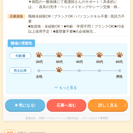
▼病院の一般病棟にて看護師さんのサポート！具体的に
は、・器具の洗浄・ベットメイキングやシーツ交換・移…
職種未経験OK / ブランクOK / パソコンスキル不要 / 英語力不
応募資格
要
■無資格・未経験OK！■年齢・学歴不問！ブランクOK!■10名
以上採用予定！■履歴書不要■社会保険完…
職場の雰囲気
年齢層
20代
30代
40代
50代
60代
男女比率
女性
男性
もっと見る
気になる!
応募へ進む
詳しく見る
派遣会社
日研トータルソーシング株式会社 メディカルケア事業部
未読