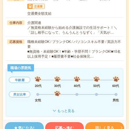
交通費
交通費全額支給
介護関連
仕事内容
／無資格未経験から始める介護施設での生活サポート！＼
「話し相手になって、うんうんとうなずく」「天気が…
職種未経験OK / ブランクOK / パソコンスキル不要 / 英語力不
応募資格
要
■無資格・未経験OK！■年齢・学歴不問！ブランクOK!■10名
以上採用予定！■履歴書不要■社会保険完…
職場の雰囲気
年齢層
20代
30代
40代
50代
60代
男女比率
女性
男性
もっと見る
気になる!
応募へ進む
詳しく見る