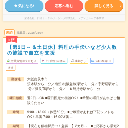
気になる!
応募へ進む
詳しく見る
派遣会社
日研トータルソーシング株式会社 メディカルケア事業部
未読
掲載日
2026/08/04
NEW
【週2日～＆土日休】料理の手伝いなど少人数
の施設で自立を支援
交通費別途支給あり
土日祝日が休み
残業なし
WEB登録OK
派遣
大阪府茨木市
勤務地
茨木駅から---分／南茨木(阪急線)駅から---分／宇野辺駅から--
-分／沢良宜駅から---分／ＪＲ総持寺駅から---分
週2日～OK ■曜日固定の相談OK！ ■希望の曜日があればご相
曜日頻度
談ください！
9:00～18:00（休憩60分）■ご希望があれば下記シフトも
時間
OK！早番 7:00～16:00遅番 …
【現在も積極採用中！急募！】2カ月～ ■ご応募から最短2
期間