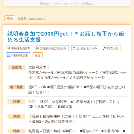
派遣会社
パーソルテンプスタッフ株式会社
未読
掲載日
2026/08/03
説明会参加で2000円get！＊お話し相手から始
める生活支援
職種未経験OK
交通費別途支給あり
土日祝日が休み
残業なし
WEB登録OK
派遣
大阪府茨木市
勤務地
茨木駅から---分／南茨木(阪急線)駅から---分／宇野辺駅から--
-分／沢良宜駅から---分／ＪＲ総持寺駅から---分
週2日～OK ■曜日固定の相談OK！ ■希望の曜日があればご相
曜日頻度
談ください！
9:00～18:00（休憩60分）■ご希望があれば下記シフトも
時間
OK！早番 7:00～16:00遅番 …
【現在も積極採用中！急募！】勤務1年以上が多数！応募か
期間
ら最短2～3日後に就業可能！
無資格未経験：時給1400円～ ■週払いOK ■扶養内OK ■
時給