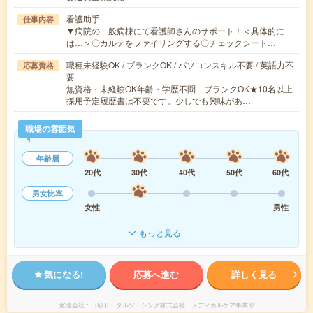
看護助手
仕事内容
▼病院の一般病棟にて看護師さんのサポート！＜具体的に
は…＞〇カルテをファイリングする〇チェックシート…
職種未経験OK / ブランクOK / パソコンスキル不要 / 英語力不
応募資格
要
無資格・未経験OK年齢・学歴不問 ブランクOK★10名以上
採用予定履歴書は不要です。少しでも興味があ…
職場の雰囲気
年齢層
20代
30代
40代
50代
60代
男女比率
女性
男性
もっと見る
気になる!
応募へ進む
詳しく見る
派遣会社
日研トータルソーシング株式会社 メディカルケア事業部