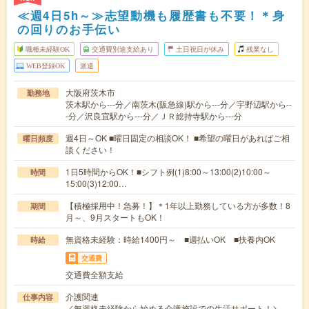
≪週4日5h～≫志望動機も履歴書も不要！＊身
の回りのお手伝い
職種未経験OK
交通費別途支給あり
土日祝日が休み
残業なし
WEB登録OK
派遣
大阪府茨木市
勤務地
茨木駅から---分／南茨木(阪急線)駅から---分／宇野辺駅から--
-分／沢良宜駅から---分／ＪＲ総持寺駅から---分
週4日～OK ■曜日固定の相談OK！ ■希望の曜日があればご相
曜日頻度
談ください！
1日5時間からOK！■シフト例(1)8:00～13:00(2)10:00～
時間
15:00(3)12:00…
【積極採用中！急募！】＊1年以上勤務している方が多数！8
期間
月～、9月スタートもOK！
無資格未経験：時給1400円～ ■週払いOK ■扶養内OK
時給
交通費
交通費全額支給
介護関連
仕事内容
／無資格未経験から始める介護施設での生活サポート！＼