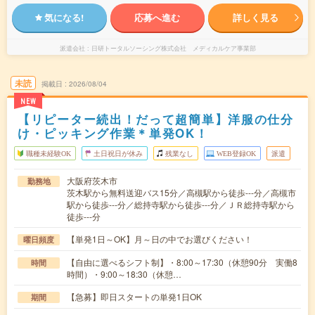
気になる!
応募へ進む
詳しく見る
派遣会社
日研トータルソーシング株式会社 メディカルケア事業部
未読
掲載日
2026/08/04
NEW
【リピーター続出！だって超簡単】洋服の仕分
け・ピッキング作業＊単発OK！
職種未経験OK
土日祝日が休み
残業なし
WEB登録OK
派遣
大阪府茨木市
勤務地
茨木駅から無料送迎バス15分／高槻駅から徒歩---分／高槻市
駅から徒歩---分／総持寺駅から徒歩---分／ＪＲ総持寺駅から
徒歩---分
【単発1日～OK】月～日の中でお選びください！
曜日頻度
【自由に選べるシフト制】・8:00～17:30（休憩90分 実働8
時間
時間）・9:00～18:30（休憩…
【急募】即日スタートの単発1日OK
期間