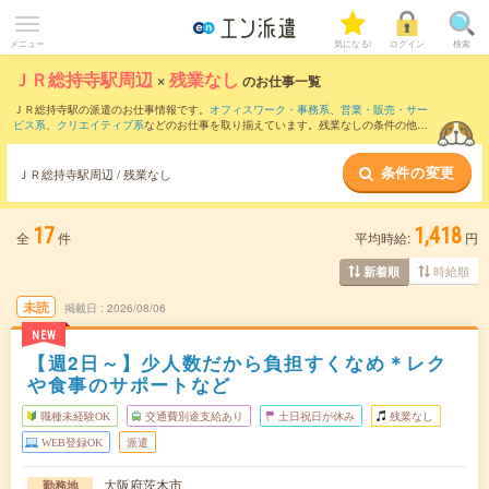
メニュー
気になる!
ログイン
検索
ＪＲ総持寺駅周辺
×
残業なし
のお仕事一覧
ＪＲ総持寺駅の派遣のお仕事情報です。
オフィスワーク・事務系
、
営業・販売・サー
ビス系
、
クリエイティブ系
などのお仕事を取り揃えています。残業なしの条件の他
に、
交通費別途支給あり
、
職種未経験OK
、
友だちと一緒の応募OK
などのこだわり条
件も取り揃えています。
条件の変更
ＪＲ総持寺駅周辺 / 残業なし
17
1,418
全
件
平均時給:
円
時給順
新着順
未読
掲載日
2026/08/06
NEW
【週2日～】少人数だから負担すくなめ＊レク
や食事のサポートなど
職種未経験OK
交通費別途支給あり
土日祝日が休み
残業なし
WEB登録OK
派遣
大阪府茨木市
勤務地