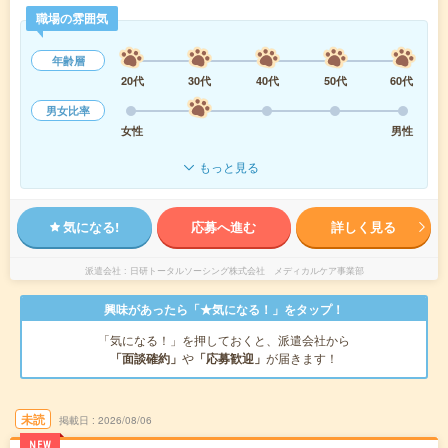
職場の雰囲気
年齢層
20代
30代
40代
50代
60代
男女比率
女性
男性
もっと見る
気になる!
応募へ進む
詳しく見る
派遣会社
日研トータルソーシング株式会社 メディカルケア事業部
興味があったら「★気になる！」をタップ！
「気になる！」を押しておくと、派遣会社から
「面談確約」
や
「応募歓迎」
が届きます！
未読
掲載日
2026/08/06
NEW