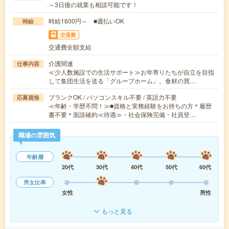
～3日後の就業も相談可能です！
時給1600円～ ■週払いOK
時給
交通費
交通費全額支給
介護関連
仕事内容
≪少人数施設での生活サポート≫お年寄りたちが自立を目指
して集団生活を送る「グループホーム」。食材の買…
ブランクOK / パソコンスキル不要 / 英語力不要
応募資格
≪年齢・学歴不問！≫■資格と実務経験をお持ちの方＊履歴
書不要＊面談確約≪待遇≫・社会保険完備・社員登…
職場の雰囲気
年齢層
20代
30代
40代
50代
60代
男女比率
女性
男性
もっと見る