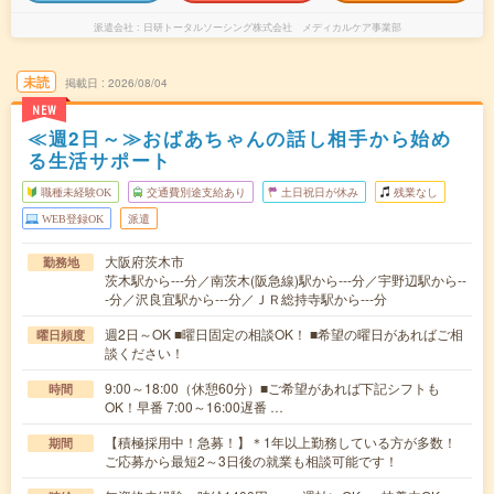
派遣会社
日研トータルソーシング株式会社 メディカルケア事業部
未読
掲載日
2026/08/04
NEW
≪週2日～≫おばあちゃんの話し相手から始め
る生活サポート
職種未経験OK
交通費別途支給あり
土日祝日が休み
残業なし
WEB登録OK
派遣
大阪府茨木市
勤務地
茨木駅から---分／南茨木(阪急線)駅から---分／宇野辺駅から--
-分／沢良宜駅から---分／ＪＲ総持寺駅から---分
週2日～OK ■曜日固定の相談OK！ ■希望の曜日があればご相
曜日頻度
談ください！
9:00～18:00（休憩60分）■ご希望があれば下記シフトも
時間
OK！早番 7:00～16:00遅番 …
【積極採用中！急募！】＊1年以上勤務している方が多数！
期間
ご応募から最短2～3日後の就業も相談可能です！