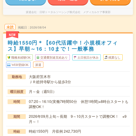
派遣会社
日研トータルソーシング株式会社 メディカルケア事業部
未読
掲載日
2026/08/04
NEW
時給1550円＊【60代活躍中！小規模オフィ
ス】早朝～16：10まで！一般事務
職種未経験OK
交通費別途支給あり
土日祝日が休み
残業なし
WEB登録OK
派遣
大阪府茨木市
勤務地
ＪＲ総持寺駅から徒歩3分
月～金（週5日）
曜日頻度
07:20～16:10(実働7時間50分 休憩1時間)※8時台スタートも
時間
調整OK！
2026年09月上旬～長期 9～10月スタートで調整OK！ ※9
期間
月～！
時給1550円 月収例 242,730円
時給