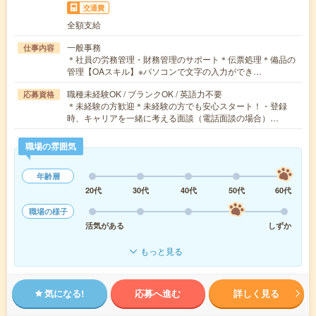
交通費
全額支給
一般事務
仕事内容
＊社員の労務管理・財務管理のサポート＊伝票処理＊備品の
管理【OAスキル】※パソコンで文字の入力ができ…
職種未経験OK / ブランクOK / 英語力不要
応募資格
＊未経験の方歓迎＊未経験の方でも安心スタート！・登録
時、キャリアを一緒に考える面談（電話面談の場合）…
職場の雰囲気
年齢層
20代
30代
40代
50代
60代
職場の様子
活気がある
しずか
もっと見る
気になる!
応募へ進む
詳しく見る