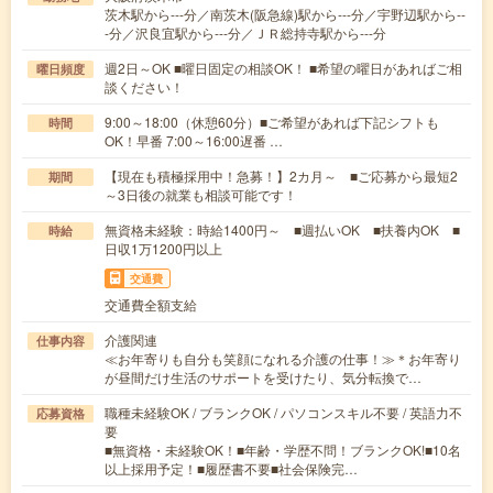
茨木駅から---分／南茨木(阪急線)駅から---分／宇野辺駅から--
-分／沢良宜駅から---分／ＪＲ総持寺駅から---分
週2日～OK ■曜日固定の相談OK！ ■希望の曜日があればご相
曜日頻度
談ください！
9:00～18:00（休憩60分）■ご希望があれば下記シフトも
時間
OK！早番 7:00～16:00遅番 …
【現在も積極採用中！急募！】2カ月～ ■ご応募から最短2
期間
～3日後の就業も相談可能です！
無資格未経験：時給1400円～ ■週払いOK ■扶養内OK ■
時給
日収1万1200円以上
交通費
交通費全額支給
介護関連
仕事内容
≪お年寄りも自分も笑顔になれる介護の仕事！≫＊お年寄り
が昼間だけ生活のサポートを受けたり、気分転換で…
職種未経験OK / ブランクOK / パソコンスキル不要 / 英語力不
応募資格
要
■無資格・未経験OK！■年齢・学歴不問！ブランクOK!■10名
以上採用予定！■履歴書不要■社会保険完…