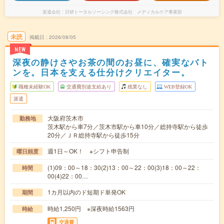
派遣会社
日研トータルソーシング株式会社 メディカルケア事業部
未読
掲載日
2026/08/05
NEW
深夜の静けさやお茶の間のお昼に、確実なバト
ンを。日本を支える仕分けクリエイター。
職種未経験OK
交通費別途支給あり
残業なし
WEB登録OK
派遣
大阪府茨木市
勤務地
茨木駅から車7分／茨木市駅から車10分／総持寺駅から徒歩
20分／ＪＲ総持寺駅から徒歩15分
週1日～OK！ ※シフト申告制
曜日頻度
(1)09：00～18：30(2)13：00～22：00(3)18：00～22：
時間
00(4)22：00…
1カ月以内のド短期ド単発OK
期間
時給1,250円 ※深夜時給1563円
時給
交通費