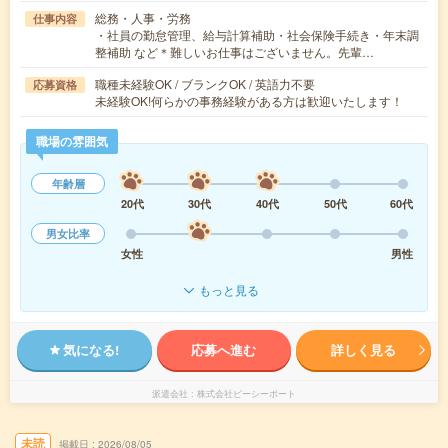
総務・人事・労務
仕事内容
・社員の勤怠管理、給与計算補助・社会保険手続き・年末調
整補助 など＊難しいお仕事はございません。先輩…
職種未経験OK / ブランクOK / 英語力不要
応募資格
未経験OK!何らかの事務経験がある方は歓迎いたします！
職場の雰囲気
年齢層
20代
30代
40代
50代
60代
男女比率
女性
男性
もっと見る
気になる!
応募へ進む
詳しく見る
派遣会社
株式会社ピーシーポート
未読
掲載日
2026/08/05