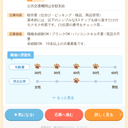
公共交通機関は全額支給
軽作業（仕分け・ピッキング・検品、商品管理）
仕事内容
基本的には、以下のシンプルな3ステップを繰り返すだけの
モクモク作業です。(1)伝票の番号をチェック荷…
職種未経験OK / ブランクOK / パソコンスキル不要 / 英語力不
応募資格
要
未経験OK 10名以上の大量募集です。
職場の雰囲気
年齢層
20代
30代
40代
50代
60代
男女比率
女性
男性
もっと見る
気になる!
応募へ進む
詳しく見る
派遣会社
株式会社ジャパン・リリーフ