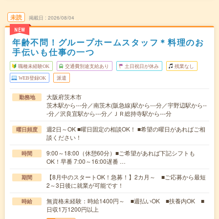
未読
掲載日
2026/08/04
NEW
年齢不問！グループホームスタッフ＊料理のお
手伝いも仕事の一つ
職種未経験OK
交通費別途支給あり
土日祝日が休み
残業なし
WEB登録OK
派遣
大阪府茨木市
勤務地
茨木駅から---分／南茨木(阪急線)駅から---分／宇野辺駅から--
-分／沢良宜駅から---分／ＪＲ総持寺駅から---分
週2日～OK ■曜日固定の相談OK！ ■希望の曜日があればご相
曜日頻度
談ください！
9:00～18:00（休憩60分）■ご希望があれば下記シフトも
時間
OK！早番 7:00～16:00遅番 …
【8月中のスタートOK！急募！】2カ月～ ■ご応募から最短
期間
2～3日後に就業が可能です！
無資格未経験：時給1400円～ ■週払いOK ■扶養内OK ■
時給
日収1万1200円以上