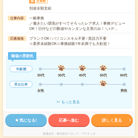
交通費
別途全額支給
一般事務
仕事内容
／働きたい環境がすべてそろったレア求人！事務デビュー
OK！日付などの数値やカンタンな文章のみ！＼○デ…
ブランクOK / パソコンスキル不要 / 英語力不要
応募資格
☆業界未経験OK☆事務経験1年未満でも大歓迎！
職場の雰囲気
年齢層
20代
30代
40代
50代
60代
男女比率
女性
男性
もっと見る
気になる!
応募へ進む
詳しく見る
派遣会社
株式会社スタッフ・アクティオ