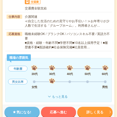
交通費
交通費全額支給
介護関連
仕事内容
≪自立した生活のための見守りやお手伝い！≫お年寄りが少
人数で生活する「グループホーム」。利用者さんが…
職種未経験OK / ブランクOK / パソコンスキル不要 / 英語力不
応募資格
要
■資格・経験・年齢不問■学歴不問■10名以上採用予定！■履
歴書不要■面談確約■社会保険完備■社員登用…
職場の雰囲気
年齢層
20代
30代
40代
50代
60代
男女比率
女性
男性
もっと見る
気になる!
応募へ進む
詳しく見る