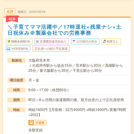
未読
掲載日
2026/08/06
NEW
＼子育てママ活躍中／17時退社×残業ナシ×土
日祝休み＠製薬会社での労務事務
職種未経験OK
交通費別途支給あり
土日祝日が休み
残業なし
WEB登録OK
正社員への紹介予定派遣
大阪府茨木市
勤務地
ＪＲ総持寺駅から徒歩15分／茨木駅から20分／高槻駅から
25分／新大阪駅から30分／千里丘駅から30分
月～金
曜日頻度
9:00～17:00（休憩60分）
時間
即日～6ヵ月間の派遣期間の後、双方合意の上で正社員登用
期間
時給1600円【月収例：22万4000円 ※時給1600円×実働7時間
時給
×20日】
交通費
全額支給