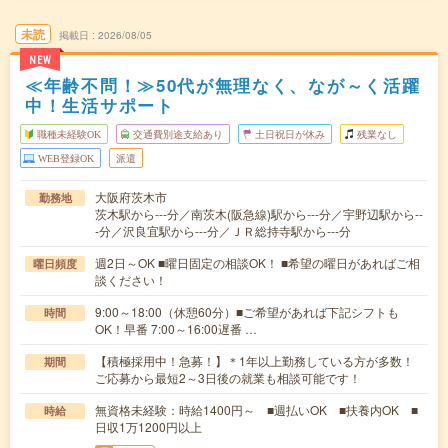
未読
掲載日
2026/08/05
NEW
≪年齢不問！≫50代が無理なく、なが～く活躍
中！生活サポート
職種未経験OK
交通費別途支給あり
土日祝日が休み
残業なし
WEB登録OK
派遣
大阪府茨木市
勤務地
茨木駅から---分／南茨木(阪急線)駅から---分／宇野辺駅から--
-分／沢良宜駅から---分／ＪＲ総持寺駅から---分
週2日～OK ■曜日固定の相談OK！ ■希望の曜日があればご相
曜日頻度
談ください！
9:00～18:00（休憩60分）■ご希望があれば下記シフトも
時間
OK！早番 7:00～16:00遅番 …
【積極採用中！急募！】＊1年以上勤務している方が多数！
期間
ご応募から最短2～3日後の就業も相談可能です！
無資格未経験：時給1400円～ ■週払いOK ■扶養内OK ■
時給
日収1万1200円以上