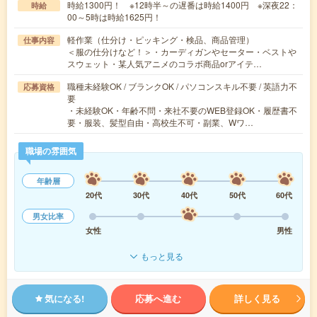
時給1300円！ ※12時半～の遅番は時給1400円 ※深夜22：
時給
00～5時は時給1625円！
軽作業（仕分け・ピッキング・検品、商品管理）
仕事内容
＜服の仕分けなど！＞・カーディガンやセーター・ベストや
スウェット・某人気アニメのコラボ商品orアイテ…
職種未経験OK / ブランクOK / パソコンスキル不要 / 英語力不
応募資格
要
・未経験OK・年齢不問・来社不要のWEB登録OK・履歴書不
要・服装、髪型自由・高校生不可・副業、Wワ…
職場の雰囲気
年齢層
20代
30代
40代
50代
60代
男女比率
女性
男性
もっと見る
気になる!
応募へ進む
詳しく見る