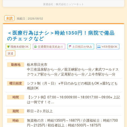
派遣会社
株式会社ニッソーネット
未読
掲載日
2026/08/02
＜医療行為はナシ＞時給1350円！病院で備品
のチェックなど
職種未経験OK
交通費別途支給あり
土日祝日が休み
WEB登録OK
派遣
栃木県日光市
勤務地
中三依温泉駅から---分／龍王峡駅から---分／東武ワールドス
クウェア駅から---分／足尾駅から---分／上今市駅から---分
シフト制（月～日） ※平日のみなどの相談もOK ※週3なども
曜日頻度
相談OK
【シフト例】07:00～16:0009:00～18:0017:00～09:00※ 上記
時間
は一例です！そ…
即日～2ヶ月以上
期間
無資格の方：時給1350円～1687円 / 介護福祉士：時給1700
時給
円～2125円 / 初任者以上：時給1500円～1875円