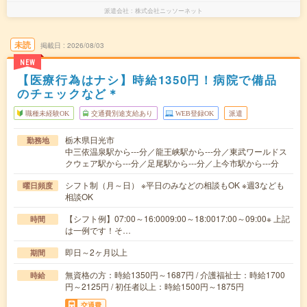
派遣会社
株式会社ニッソーネット
未読
掲載日
2026/08/03
NEW
【医療行為はナシ】時給1350円！病院で備品
のチェックなど＊
職種未経験OK
交通費別途支給あり
WEB登録OK
派遣
栃木県日光市
勤務地
中三依温泉駅から---分／龍王峡駅から---分／東武ワールドス
クウェア駅から---分／足尾駅から---分／上今市駅から---分
シフト制（月～日） ※平日のみなどの相談もOK ※週3なども
曜日頻度
相談OK
【シフト例】07:00～16:0009:00～18:0017:00～09:00※ 上記
時間
は一例です！そ…
即日～2ヶ月以上
期間
無資格の方：時給1350円～1687円 / 介護福祉士：時給1700
時給
円～2125円 / 初任者以上：時給1500円～1875円
交通費