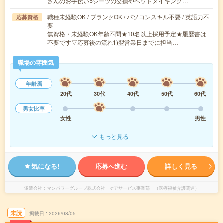
さんのお手伝い○シーツの交換やベッドメイキング…
職種未経験OK / ブランクOK / パソコンスキル不要 / 英語力不
応募資格
要
無資格・未経験OK年齢不問★10名以上採用予定★履歴書は
不要です▽応募後の流れ1)翌営業日までに担当…
職場の雰囲気
年齢層
20代
30代
40代
50代
60代
男女比率
女性
男性
もっと見る
気になる!
応募へ進む
詳しく見る
派遣会社
マンパワーグループ株式会社 ケアサービス事業部 （医療福祉介護関連）
未読
掲載日
2026/08/05