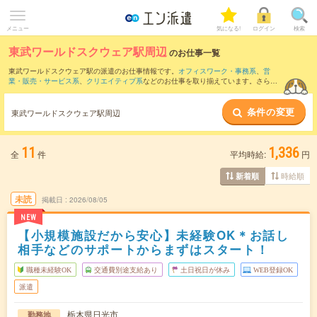
メニュー
気になる!
ログイン
検索
東武ワールドスクウェア駅周辺
のお仕事一覧
東武ワールドスクウェア駅の派遣のお仕事情報です。
オフィスワーク・事務系
、
営
業・販売・サービス系
、
クリエイティブ系
などのお仕事を取り揃えています。さら
に、
短期
・
単発
などの期間や、
職種未経験OK
などのこだわり条件で絞り込んでいただ
けます。
条件の変更
東武ワールドスクウェア駅周辺
また、
下野大沢駅
・
下今市駅
・
東武日光駅
・
今市駅
・
大桑(栃木県)駅
など近隣駅のお仕
事もご確認いただけます。
11
1,336
全
件
平均時給:
円
時給順
新着順
未読
掲載日
2026/08/05
NEW
【小規模施設だから安心】未経験OK＊お話し
相手などのサポートからまずはスタート！
職種未経験OK
交通費別途支給あり
土日祝日が休み
WEB登録OK
派遣
栃木県日光市
勤務地