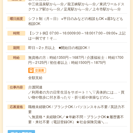
中三依温泉駅から---分／龍王峡駅から---分／東武ワールドス
クウェア駅から---分／足尾駅から---分／上今市駅から---分
シフト制（月～日） ※平日のみなどの相談もOK ※週3なども
曜日頻度
相談OK
【シフト例】07:00～16:0009:00～18:0017:00～09:00※ 上記
時間
は一例です！そ…
即日～2ヶ月以上 ■開始日の相談OK！
期間
無資格の方：時給1350円～1687円 / 介護福祉士：時給1700
時給
円～2125円 / 初任者以上：時給1500円～1875円
交通費
全額支給
介護関連
仕事内容
／利用者の方の日常生活をサポート！＼▽具体的には…・買
い物や散歩に付き添ったり・折り紙や体操などのレ…
職種未経験OK / ブランクOK / パソコンスキル不要 / 英語力不
応募資格
要
＼無資格＊未経験OK／★年齢不問・ブランクOK★履歴書不
要・来社不要（電話登録OK）★社会保険完備＼…