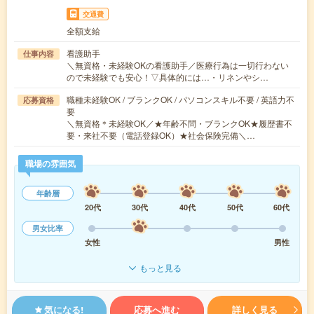
交通費
全額支給
看護助手
仕事内容
＼無資格・未経験OKの看護助手／医療行為は一切行わない
ので未経験でも安心！▽具体的には…・リネンやシ…
職種未経験OK / ブランクOK / パソコンスキル不要 / 英語力不
応募資格
要
＼無資格＊未経験OK／★年齢不問・ブランクOK★履歴書不
要・来社不要（電話登録OK）★社会保険完備＼…
職場の雰囲気
年齢層
20代
30代
40代
50代
60代
男女比率
女性
男性
もっと見る
気になる!
応募へ進む
詳しく見る