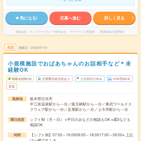
気になる!
応募へ進む
詳しく見る
派遣会社
マンパワーグループ株式会社 ケアサービス事業部 （医療福祉介護関連）
未読
掲載日
2026/07/31
小規模施設でおばあちゃんのお話相手など＊未
経験OK
職種未経験OK
交通費別途支給あり
土日祝日が休み
WEB登録OK
派遣
栃木県日光市
勤務地
中三依温泉駅から---分／龍王峡駅から---分／東武ワールドス
クウェア駅から---分／足尾駅から---分／上今市駅から---分
シフト制（月～日） ※平日のみなどの相談もOK ※週3なども
曜日頻度
相談OK
【シフト例】07:00～16:0009:00～18:0017:00～09:00※ 上記
時間
は一例です！そ…