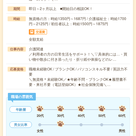
即日～2ヶ月以上 ■開始日の相談OK！
期間
無資格の方：時給1350円～1687円 / 介護福祉士：時給1700
時給
円～2125円 / 初任者以上：時給1500円～1875円
交通費
全額支給
介護関連
仕事内容
／利用者の方の日常生活をサポート！＼▽具体的には…・買
い物や散歩に付き添ったり・折り紙や体操などのレ…
職種未経験OK / ブランクOK / パソコンスキル不要 / 英語力不
応募資格
要
＼無資格＊未経験OK／★年齢不問・ブランクOK★履歴書不
要・来社不要（電話登録OK）★社会保険完備＼…
職場の雰囲気
年齢層
20代
30代
40代
50代
60代
男女比率
女性
男性