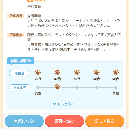
全額支給
介護関連
仕事内容
／利用者の方の日常生活をサポート！＼▽具体的には…・買
い物や散歩に付き添ったり・折り紙や体操などのレ…
職種未経験OK / ブランクOK / パソコンスキル不要 / 英語力不
応募資格
要
＼無資格＊未経験OK／★年齢不問・ブランクOK★履歴書不
要・来社不要（電話登録OK）★社会保険完備＼…
職場の雰囲気
年齢層
20代
30代
40代
50代
60代
男女比率
女性
男性
もっと見る
気になる!
応募へ進む
詳しく見る