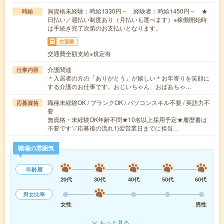
無資格未経験：時給1330円～ 経験者：時給1450円～ ★
時給
日払い／週払い制度あり（月払いも選べます）※稼働開始時
は手続き完了次第のお支払いとなります。
交通費
交通費全額支給※規定有
介護関連
仕事内容
＊入居者の方の「ありがとう」が嬉しい＊お年寄りを笑顔に
する介護のお仕事です。おじいちゃん、おばあちゃ…
職種未経験OK / ブランクOK / パソコンスキル不要 / 英語力不
応募資格
要
無資格・未経験OK年齢不問★10名以上採用予定★履歴書は
不要です▽応募後の流れ1)翌営業日までに担当…
職場の雰囲気
年齢層
20代
30代
40代
50代
60代
男女比率
女性
男性
もっと見る