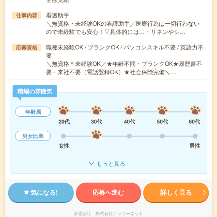
看護助手
仕事内容
＼無資格・未経験OKの看護助手／医療行為は一切行わない
ので未経験でも安心！▽具体的には…・リネンやシ…
職種未経験OK / ブランクOK / パソコンスキル不要 / 英語力不
応募資格
要
＼無資格＊未経験OK／★年齢不問・ブランクOK★履歴書不
要・来社不要（電話登録OK）★社会保険完備＼…
職場の雰囲気
年齢層
20代
30代
40代
50代
60代
男女比率
女性
男性
もっと見る
気になる!
応募へ進む
詳しく見る
派遣会社
株式会社ニッソーネット