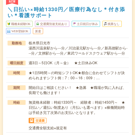
NEW
＼日払い×時給1330円／医療行為なし＊付き添
い＊看護サポート
職種未経験OK
交通費別途支給あり
土日祝日が休み
残業なし
WEB登録OK
派遣
栃木県日光市
勤務地
湯西川温泉駅から---分／川治湯元駅から---分／新高徳駅から-
--分／文挾駅から---分／東武ワールドスクウェア駅から---分
週3日～5日OK（月～金） ★土日休みOK
曜日頻度
★1日5時間～の時短シフトOK★都合に合わせてシフトが決
時間
められますシフト例：7：00～16：009：…
開始日はご相談ください！ ★急募 ★職場が気に入れば、
期間
長期でも働けます！
無資格未経験：時給1330円～ 経験者：時給1450円～ ★
時給
日払い／週払い制度あり（月払いも選べます）※稼働開始時
は手続き完了次第のお支払いとなります。
交通費
交通費全額支給※規定有