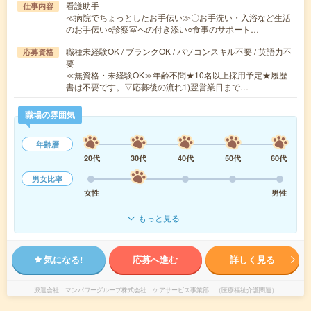
看護助手
仕事内容
≪病院でちょっとしたお手伝い≫〇お手洗い・入浴など生活
のお手伝い○診察室への付き添い○食事のサポート…
職種未経験OK / ブランクOK / パソコンスキル不要 / 英語力不
応募資格
要
≪無資格・未経験OK≫年齢不問★10名以上採用予定★履歴
書は不要です。▽応募後の流れ1)翌営業日まで…
職場の雰囲気
年齢層
20代
30代
40代
50代
60代
男女比率
女性
男性
もっと見る
気になる!
応募へ進む
詳しく見る
派遣会社
マンパワーグループ株式会社 ケアサービス事業部 （医療福祉介護関連）