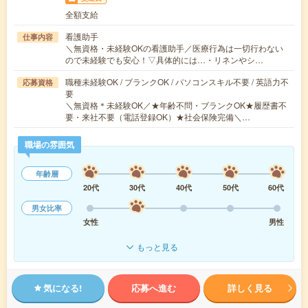
全額支給
看護助手
仕事内容
＼無資格・未経験OKの看護助手／医療行為は一切行わない
ので未経験でも安心！▽具体的には…・リネンやシ…
職種未経験OK / ブランクOK / パソコンスキル不要 / 英語力不
応募資格
要
＼無資格＊未経験OK／★年齢不問・ブランクOK★履歴書不
要・来社不要（電話登録OK）★社会保険完備＼…
職場の雰囲気
年齢層
20代
30代
40代
50代
60代
男女比率
女性
男性
もっと見る
気になる!
応募へ進む
詳しく見る