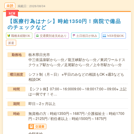
未読
掲載日
2026/08/04
NEW
【医療行為はナシ】時給1350円！病院で備品
のチェックなど
職種未経験OK
交通費別途支給あり
土日祝日が休み
WEB登録OK
派遣
栃木県日光市
勤務地
中三依温泉駅から---分／龍王峡駅から---分／東武ワールドス
クウェア駅から---分／足尾駅から---分／上今市駅から---分
シフト制（月～日） ※平日のみなどの相談もOK ※週3なども
曜日頻度
相談OK
【シフト例】07:00～16:0009:00～18:0017:00～09:00※ 上記
時間
は一例です！そ…
即日～2ヶ月以上
期間
無資格の方：時給1350円～1687円 / 介護福祉士：時給1700
時給
円～2125円 / 初任者以上：時給1500円～1875円
交通費
全額支給