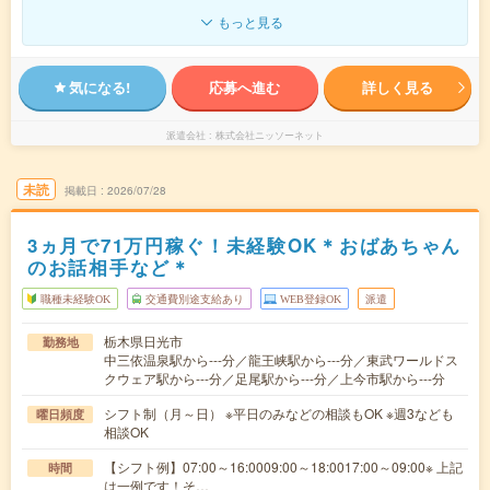
もっと見る
気になる!
応募へ進む
詳しく見る
派遣会社
株式会社ニッソーネット
未読
掲載日
2026/07/28
3ヵ月で71万円稼ぐ！未経験OK＊おばあちゃん
のお話相手など＊
職種未経験OK
交通費別途支給あり
WEB登録OK
派遣
栃木県日光市
勤務地
中三依温泉駅から---分／龍王峡駅から---分／東武ワールドス
クウェア駅から---分／足尾駅から---分／上今市駅から---分
シフト制（月～日） ※平日のみなどの相談もOK ※週3なども
曜日頻度
相談OK
【シフト例】07:00～16:0009:00～18:0017:00～09:00※ 上記
時間
は一例です！そ…