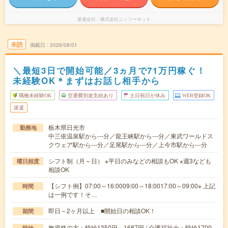
派遣会社
株式会社ニッソーネット
未読
掲載日
2026/08/01
＼最短3日で開始可能／3ヵ月で71万円稼ぐ！
未経験OK＊まずはお話し相手から
職種未経験OK
交通費別途支給あり
土日祝日が休み
WEB登録OK
派遣
栃木県日光市
勤務地
中三依温泉駅から---分／龍王峡駅から---分／東武ワールドス
クウェア駅から---分／足尾駅から---分／上今市駅から---分
シフト制（月～日） ※平日のみなどの相談もOK ※週3なども
曜日頻度
相談OK
【シフト例】07:00～16:0009:00～18:0017:00～09:00※ 上記
時間
は一例です！そ…
即日～2ヶ月以上 ■開始日の相談OK！
期間
無資格の方：時給1350円～1687円 / 介護福祉士：時給1700
時給