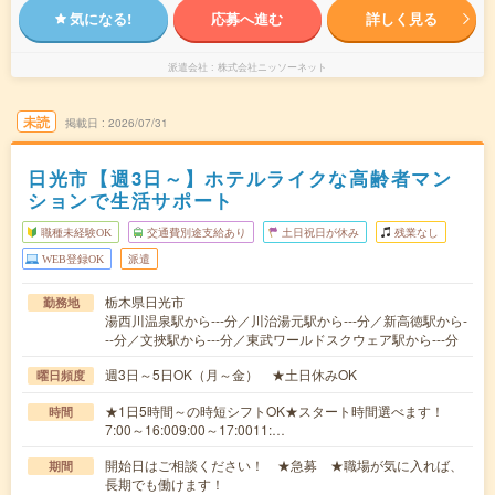
気になる!
応募へ進む
詳しく見る
派遣会社
株式会社ニッソーネット
未読
掲載日
2026/07/31
日光市【週3日～】ホテルライクな高齢者マン
ションで生活サポート
職種未経験OK
交通費別途支給あり
土日祝日が休み
残業なし
WEB登録OK
派遣
栃木県日光市
勤務地
湯西川温泉駅から---分／川治湯元駅から---分／新高徳駅から-
--分／文挾駅から---分／東武ワールドスクウェア駅から---分
週3日～5日OK（月～金） ★土日休みOK
曜日頻度
★1日5時間～の時短シフトOK★スタート時間選べます！
時間
7:00～16:009:00～17:0011:…
開始日はご相談ください！ ★急募 ★職場が気に入れば、
期間
長期でも働けます！