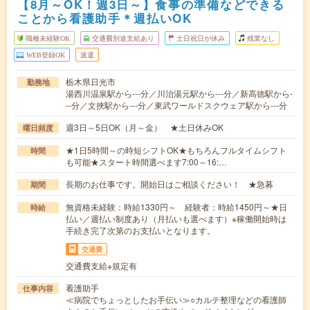
【8月～OK！週3日～】食事の準備などできる
ことから看護助手＊週払いOK
職種未経験OK
交通費別途支給あり
土日祝日が休み
残業なし
WEB登録OK
派遣
栃木県日光市
勤務地
湯西川温泉駅から---分／川治湯元駅から---分／新高徳駅から-
--分／文挾駅から---分／東武ワールドスクウェア駅から---分
週3日～5日OK（月～金） ★土日休みOK
曜日頻度
★1日5時間～の時短シフトOK★もちろんフルタイムシフト
時間
も可能★スタート時間選べます7:00～16:…
長期のお仕事です。開始日はご相談ください！ ★急募
期間
無資格未経験：時給1330円～ 経験者：時給1450円～★日
時給
払い／週払い制度あり（月払いも選べます）※稼働開始時は
手続き完了次第のお支払いとなります。
交通費
交通費支給※規定有
看護助手
仕事内容
≪病院でちょっとしたお手伝い≫○カルテ整理などの看護師