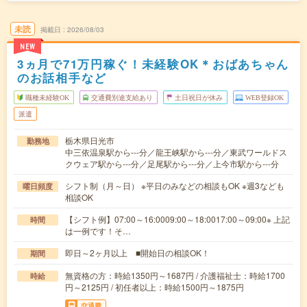
未読
掲載日
2026/08/03
NEW
3ヵ月で71万円稼ぐ！未経験OK＊おばあちゃん
のお話相手など
職種未経験OK
交通費別途支給あり
土日祝日が休み
WEB登録OK
派遣
栃木県日光市
勤務地
中三依温泉駅から---分／龍王峡駅から---分／東武ワールドス
クウェア駅から---分／足尾駅から---分／上今市駅から---分
シフト制（月～日） ※平日のみなどの相談もOK ※週3なども
曜日頻度
相談OK
【シフト例】07:00～16:0009:00～18:0017:00～09:00※ 上記
時間
は一例です！そ…
即日～2ヶ月以上 ■開始日の相談OK！
期間
無資格の方：時給1350円～1687円 / 介護福祉士：時給1700
時給
円～2125円 / 初任者以上：時給1500円～1875円
交通費