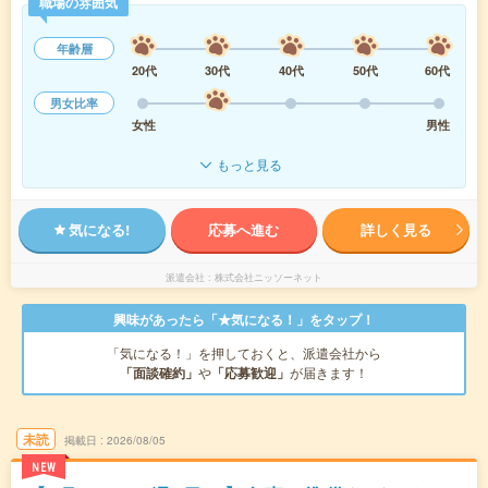
職場の雰囲気
年齢層
20代
30代
40代
50代
60代
男女比率
女性
男性
もっと見る
気になる!
応募へ進む
詳しく見る
派遣会社
株式会社ニッソーネット
興味があったら「★気になる！」をタップ！
「気になる！」を押しておくと、派遣会社から
「面談確約」
や
「応募歓迎」
が届きます！
未読
掲載日
2026/08/05
NEW