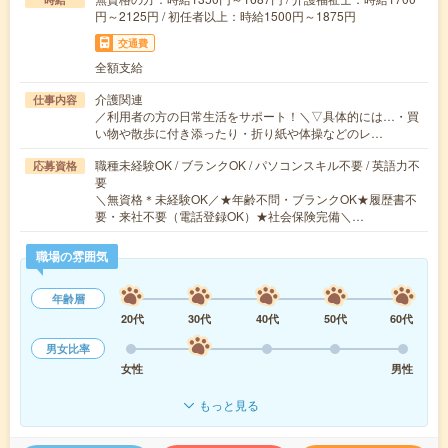
円～2125円 / 初任者以上：時給1500円～1875円
交通費
全額支給
介護関連
仕事内容
／利用者の方の日常生活をサポート！＼▽具体的には…・買
い物や散歩に付き添ったり・折り紙や体操などのレ…
職種未経験OK / ブランクOK / パソコンスキル不要 / 英語力不
応募資格
要
＼無資格＊未経験OK／★年齢不問・ブランクOK★履歴書不
要・来社不要（電話登録OK）★社会保険完備＼…
職場の雰囲気
年齢層
20代
30代
40代
50代
60代
男女比率
女性
男性
もっと見る