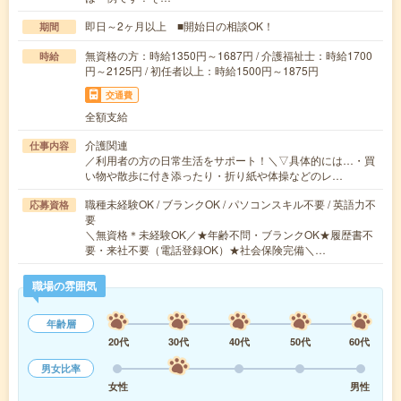
即日～2ヶ月以上 ■開始日の相談OK！
期間
無資格の方：時給1350円～1687円 / 介護福祉士：時給1700
時給
円～2125円 / 初任者以上：時給1500円～1875円
交通費
全額支給
介護関連
仕事内容
／利用者の方の日常生活をサポート！＼▽具体的には…・買
い物や散歩に付き添ったり・折り紙や体操などのレ…
職種未経験OK / ブランクOK / パソコンスキル不要 / 英語力不
応募資格
要
＼無資格＊未経験OK／★年齢不問・ブランクOK★履歴書不
要・来社不要（電話登録OK）★社会保険完備＼…
職場の雰囲気
年齢層
20代
30代
40代
50代
60代
男女比率
女性
男性