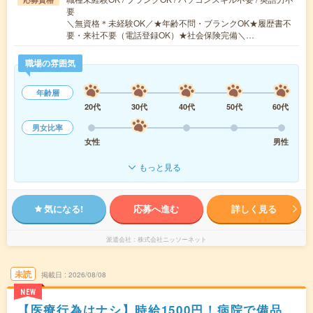
要
＼無資格＊未経験OK／★年齢不問・ブランクOK★履歴書不
要・来社不要（電話登録OK）★社会保険完備＼…
職場の雰囲気
年齢層
20代
30代
40代
50代
60代
男女比率
女性
男性
もっと見る
気になる!
応募へ進む
詳しく見る
派遣会社
株式会社ニッソーネット
未読
掲載日
2026/08/08
NEW
【医療行為はナシ】時給1500円！病院で備品