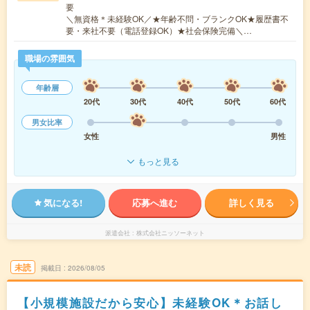
要
＼無資格＊未経験OK／★年齢不問・ブランクOK★履歴書不
要・来社不要（電話登録OK）★社会保険完備＼…
職場の雰囲気
年齢層
20代
30代
40代
50代
60代
男女比率
女性
男性
もっと見る
気になる!
応募へ進む
詳しく見る
派遣会社
株式会社ニッソーネット
未読
掲載日
2026/08/05
【小規模施設だから安心】未経験OK＊お話し