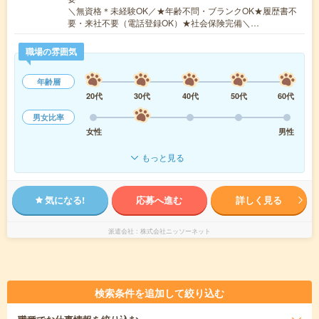
＼無資格＊未経験OK／★年齢不問・ブランクOK★履歴書不
要・来社不要（電話登録OK）★社会保険完備＼…
職場の雰囲気
年齢層
20代
30代
40代
50代
60代
男女比率
女性
男性
もっと見る
気になる!
応募へ進む
詳しく見る
派遣会社
株式会社ニッソーネット
検索条件を追加して絞り込む