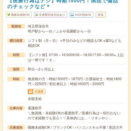
【医療行為はナシ】時給1500円！病院で備品
のチェックなど＊
職種未経験OK
交通費別途支給あり
WEB登録OK
派遣
埼玉県深谷市
勤務地
明戸駅から---分／ふかや花園駅から---分
シフト制（月～日） ※平日のみなどの相談もOK ※週3なども
曜日頻度
相談OK
【シフト例】07:00～16:0009:00～18:0017:00～09:00※ 上記
時間
は一例です！そ…
即日～2ヶ月以上
期間
無資格の方：時給1500円～1875円 / 介護福祉士：時給1800
時給
円～2250円 / 初任者以上：時給1600円～2000円
交通費
全額支給
看護助手
仕事内容
＼無資格・未経験OKの看護助手／医療行為は一切行わない
ので未経験でも安心！▽具体的には…・リネンやシ…
職種未経験OK / ブランクOK / パソコンスキル不要 / 英語力不
応募資格