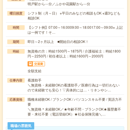
明戸駅から---分／ふかや花園駅から---分
シフト制（月～日） ※平日のみなどの相談もOK ※週3なども
曜日頻度
相談OK
【シフト例】07:00～16:0009:00～18:0017:00～09:00※ 上記
時間
は一例です！そ…
即日～2ヶ月以上 ■開始日の相談OK！
期間
無資格の方：時給1500円～1875円 / 介護福祉士：時給1800
時給
円～2250円 / 初任者以上：時給1600円～2000円
交通費
全額支給
看護助手
仕事内容
＼無資格・未経験OKの看護助手／医療行為は一切行わない
ので未経験でも安心！▽具体的には…・リネンやシ…
職種未経験OK / ブランクOK / パソコンスキル不要 / 英語力不
応募資格
要
＼無資格＊未経験OK／★年齢不問・ブランクOK★履歴書不
要・来社不要（電話登録OK）★社会保険完備＼…
職場の雰囲気