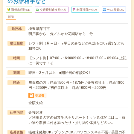
のお話相手など
職種未経験OK
交通費別途支給あり
土日祝日が休み
WEB登録OK
派遣
埼玉県深谷市
勤務地
明戸駅から---分／ふかや花園駅から---分
シフト制（月～日） ※平日のみなどの相談もOK ※週3なども
曜日頻度
相談OK
【シフト例】07:00～16:0009:00～18:0017:00～09:00※ 上記
時間
は一例です！そ…
即日～2ヶ月以上 ■開始日の相談OK！
期間
無資格の方：時給1500円～1875円 / 介護福祉士：時給1800
時給
円～2250円 / 初任者以上：時給1600円～2000円
交通費
全額支給
介護関連
仕事内容
／利用者の方の日常生活をサポート！＼▽具体的には…・買
い物や散歩に付き添ったり・折り紙や体操などのレ…
職種未経験OK / ブランクOK / パソコンスキル不要 / 英語力不
応募資格