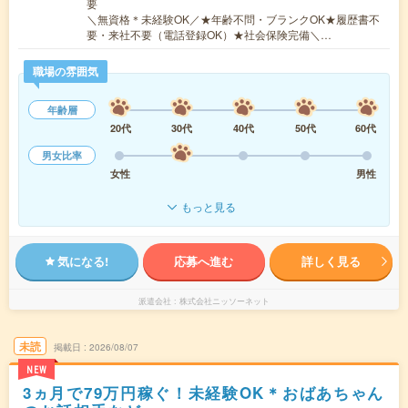
要
＼無資格＊未経験OK／★年齢不問・ブランクOK★履歴書不
要・来社不要（電話登録OK）★社会保険完備＼…
職場の雰囲気
年齢層
20代
30代
40代
50代
60代
男女比率
女性
男性
もっと見る
気になる!
応募へ進む
詳しく見る
派遣会社
株式会社ニッソーネット
未読
掲載日
2026/08/07
NEW
3ヵ月で79万円稼ぐ！未経験OK＊おばあちゃん