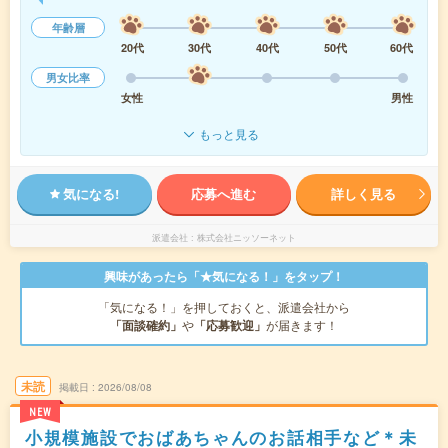
年齢層
20代
30代
40代
50代
60代
男女比率
女性
男性
もっと見る
気になる!
応募へ進む
詳しく見る
派遣会社
株式会社ニッソーネット
興味があったら「★気になる！」をタップ！
「気になる！」を押しておくと、派遣会社から
「面談確約」
や
「応募歓迎」
が届きます！
未読
掲載日
2026/08/08
NEW
小規模施設でおばあちゃんのお話相手など＊未