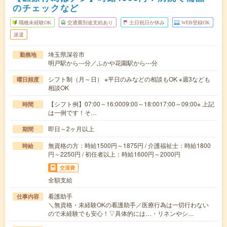
のチェックなど
職種未経験OK
交通費別途支給あり
土日祝日が休み
WEB登録OK
派遣
埼玉県深谷市
勤務地
明戸駅から---分／ふかや花園駅から---分
シフト制（月～日） ※平日のみなどの相談もOK ※週3なども
曜日頻度
相談OK
【シフト例】07:00～16:0009:00～18:0017:00～09:00※ 上記
時間
は一例です！そ…
即日～2ヶ月以上
期間
無資格の方：時給1500円～1875円 / 介護福祉士：時給1800
時給
円～2250円 / 初任者以上：時給1600円～2000円
交通費
全額支給
看護助手
仕事内容
＼無資格・未経験OKの看護助手／医療行為は一切行わない
ので未経験でも安心！▽具体的には…・リネンやシ…