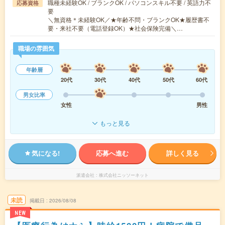
職種未経験OK / ブランクOK / パソコンスキル不要 / 英語力不
応募資格
要
＼無資格＊未経験OK／★年齢不問・ブランクOK★履歴書不
要・来社不要（電話登録OK）★社会保険完備＼…
職場の雰囲気
年齢層
20代
30代
40代
50代
60代
男女比率
女性
男性
もっと見る
気になる!
応募へ進む
詳しく見る
派遣会社
株式会社ニッソーネット
未読
掲載日
2026/08/08
NEW