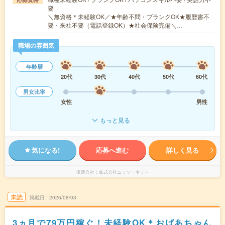
要
＼無資格＊未経験OK／★年齢不問・ブランクOK★履歴書不
要・来社不要（電話登録OK）★社会保険完備＼…
職場の雰囲気
年齢層
20代
30代
40代
50代
60代
男女比率
女性
男性
もっと見る
気になる!
応募へ進む
詳しく見る
派遣会社
株式会社ニッソーネット
未読
掲載日
2026/08/03
3ヵ月で79万円稼ぐ！未経験OK＊おばあちゃん