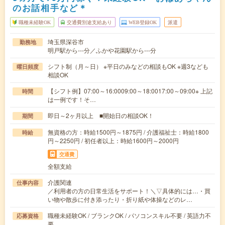
のお話相手など＊
職種未経験OK
交通費別途支給あり
WEB登録OK
派遣
埼玉県深谷市
勤務地
明戸駅から---分／ふかや花園駅から---分
シフト制（月～日） ※平日のみなどの相談もOK ※週3なども
曜日頻度
相談OK
【シフト例】07:00～16:0009:00～18:0017:00～09:00※ 上記
時間
は一例です！そ…
即日～2ヶ月以上 ■開始日の相談OK！
期間
無資格の方：時給1500円～1875円 / 介護福祉士：時給1800
時給
円～2250円 / 初任者以上：時給1600円～2000円
交通費
全額支給
介護関連
仕事内容
／利用者の方の日常生活をサポート！＼▽具体的には…・買
い物や散歩に付き添ったり・折り紙や体操などのレ…
職種未経験OK / ブランクOK / パソコンスキル不要 / 英語力不
応募資格
要