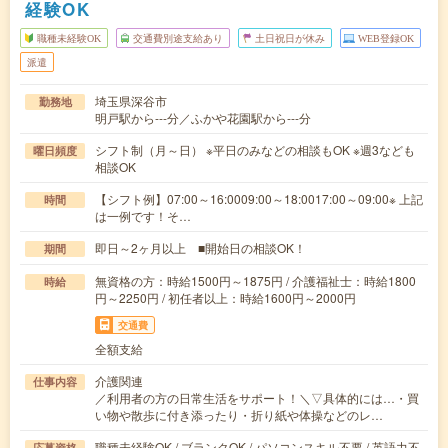
経験OK
職種未経験OK
交通費別途支給あり
土日祝日が休み
WEB登録OK
派遣
埼玉県深谷市
勤務地
明戸駅から---分／ふかや花園駅から---分
シフト制（月～日） ※平日のみなどの相談もOK ※週3なども
曜日頻度
相談OK
【シフト例】07:00～16:0009:00～18:0017:00～09:00※ 上記
時間
は一例です！そ…
即日～2ヶ月以上 ■開始日の相談OK！
期間
無資格の方：時給1500円～1875円 / 介護福祉士：時給1800
時給
円～2250円 / 初任者以上：時給1600円～2000円
交通費
全額支給
介護関連
仕事内容
／利用者の方の日常生活をサポート！＼▽具体的には…・買
い物や散歩に付き添ったり・折り紙や体操などのレ…
職種未経験OK / ブランクOK / パソコンスキル不要 / 英語力不
応募資格