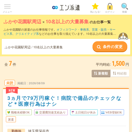
メニュー
気になる!
ログイン
検索
ふかや花園駅周辺
×
10名以上の大量募集
のお仕事一覧
ふかや花園駅の派遣のお仕事情報です。
オフィスワーク・事務系
、
営業・販売・サー
ビス系
、
クリエイティブ系
などのお仕事を取り揃えています。10名以上の大量募集の
条件の他に、
交通費別途支給あり
、
職種未経験OK
、
友だちと一緒の応募OK
などのこ
だわり条件も取り揃えています。
条件の変更
ふかや花園駅周辺 / 10名以上の大量募集
7
1,500
全
件
平均時給:
円
時給順
新着順
未読
掲載日
2026/08/09
NEW
3ヵ月で79万円稼ぐ！病院で備品のチェックな
ど＊医療行為はナシ
職種未経験OK
交通費別途支給あり
土日祝日が休み
WEB登録OK
派遣
埼玉県深谷市
勤務地