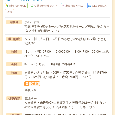
職種未経験OK
交通費別途支給あり
土日祝日が休み
WEB登録OK
派遣
京都市右京区
勤務地
常盤(京都府)駅から---分／宇多野駅から---分／有栖川駅から--
-分／撮影所前駅から---分
シフト制（月～日） ※平日のみなどの相談もOK ※週3なども
曜日頻度
相談OK
【シフト例】07:00～16:0009:00～18:0017:00～09:00※ 上記
時間
は一例です！そ…
即日～2ヶ月以上 ■開始日の相談OK！
期間
無資格の方：時給1400円～1750円 / 介護福祉士：時給1700
時給
円～2125円 / 初任者以上：時給1500円～1875円
交通費
全額支給
看護助手
仕事内容
＼無資格・未経験OKの看護助手／医療行為は一切行わない
ので未経験でも安心！▽具体的には…・リネンやシ…
/ ブランクOK / パソコンスキル不要 / 英語力