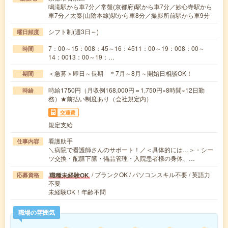
鳴滝駅から車7分／常盤(京都府)駅から車7分／妙心寺駅から
車7分／太秦(山陰本線)駅から車8分／撮影所前駅から車9分
シフト制(週3日～)
曜日頻度
7：00～15：008：45～16：4511：00～19：008：00～
時間
14：0013：00～19：…
＜急募＞即日～長期 ＊7月～8月～開始日相談OK！
期間
時給1750円（月収例168,000円＝1,750円×8時間×12日勤
時給
務）★前払い制度あり（会社規定内）
交通費
規定支給
看護助手
仕事内容
＼病院で看護師さんのサポート！／＜具体的には…＞・シー
ツ交換・配膳下膳・備品管理・入院患者様の身体、…
/ ブランクOK / パソコンスキル不要 / 英語力
職種未経験OK
応募資格
不要
未経験OK！年齢不問
職場の雰囲気