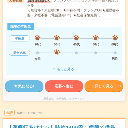
職種未経験OK
応募資格
不要
＼無資格＊未経験OK／★年齢不問・ブランクOK★履歴書不
要・来社不要（電話登録OK）★社会保険完備＼…
職場の雰囲気
年齢層
20代
30代
40代
50代
60代
男女比率
女性
男性
もっと見る
気になる!
応募へ進む
詳しく見る
派遣会社
株式会社ニッソーネット
未読
掲載日
2026/07/30
【医療行為はナシ】時給1400円！病院で備品