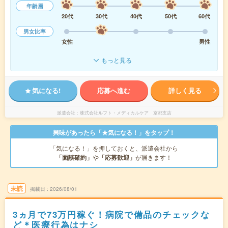
年齢層
20代
30代
40代
50代
60代
男女比率
女性
男性
もっと見る
気になる!
応募へ進む
詳しく見る
派遣会社
株式会社ルフト・メディカルケア 京都支店
興味があったら「★気になる！」をタップ！
「気になる！」を押しておくと、派遣会社から
「面談確約」
や
「応募歓迎」
が届きます！
未読
掲載日
2026/08/01
3ヵ月で73万円稼ぐ！病院で備品のチェックな
ど＊医療行為はナシ