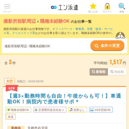
メニュー
気になる!
ログイン
検索
撮影所前駅周辺
×
職種未経験OK
のお仕事一覧
撮影所前駅の派遣のお仕事情報です。
オフィスワーク・事務系
、
営業・販売・サービ
ス系
、
クリエイティブ系
などのお仕事を取り揃えています。職種未経験OKの条件の他
に、
交通費別途支給あり
、
友だちと一緒の応募OK
、
週4日勤務
などのこだわり条件も
取り揃えています。
条件の変更
撮影所前駅周辺 / 職種未経験OK
3
1,517
全
件
平均時給:
円
時給順
新着順
未読
掲載日
2026/08/05
NEW
【週3×勤務時間も自由！午後からも可！】車通
勤OK！病院内で患者様サポ＊
職種未経験OK
交通費別途支給あり
残業なし
WEB登録OK
派遣
京都市右京区
勤務地