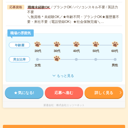
/ ブランクOK / パソコンスキル不要 / 英語力
職種未経験OK
応募資格
不要
＼無資格＊未経験OK／★年齢不問・ブランクOK★履歴書不
要・来社不要（電話登録OK）★社会保険完備＼…
職場の雰囲気
年齢層
20代
30代
40代
50代
60代
男女比率
女性
男性
もっと見る
気になる!
応募へ進む
詳しく見る
派遣会社
株式会社ニッソーネット