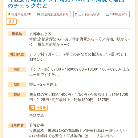
のチェックなど
職種未経験OK
交通費別途支給あり
土日祝日が休み
WEB登録OK
派遣
京都市右京区
勤務地
常盤(京都府)駅から---分／宇多野駅から---分／有栖川駅から--
-分／撮影所前駅から---分
シフト制（月～日） ※平日のみなどの相談もOK ※週3なども
曜日頻度
相談OK
【シフト例】07:00～16:0009:00～18:0017:00～09:00※ 上記
時間
は一例です！そ…
即日～2ヶ月以上
期間
無資格の方：時給1400円～1750円 / 介護福祉士：時給1700
時給
円～2125円 / 初任者以上：時給1500円～1875円
交通費
全額支給
看護助手
仕事内容
＼無資格・未経験OKの看護助手／医療行為は一切行わない
ので未経験でも安心！▽具体的には…・リネンやシ…