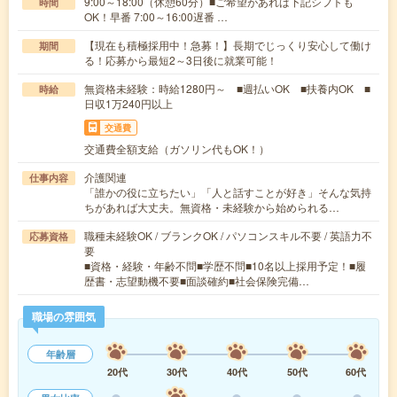
9:00～18:00（休憩60分）■ご希望があれば下記シフトも
時間
OK！早番 7:00～16:00遅番 …
【現在も積極採用中！急募！】長期でじっくり安心して働け
期間
る！応募から最短2～3日後に就業可能！
無資格未経験：時給1280円～ ■週払いOK ■扶養内OK ■
時給
日収1万240円以上
交通費
交通費全額支給（ガソリン代もOK！）
介護関連
仕事内容
「誰かの役に立ちたい」「人と話すことが好き」そんな気持
ちがあれば大丈夫。無資格・未経験から始められる…
職種未経験OK / ブランクOK / パソコンスキル不要 / 英語力不
応募資格
要
■資格・経験・年齢不問■学歴不問■10名以上採用予定！■履
歴書・志望動機不要■面談確約■社会保険完備…
職場の雰囲気
年齢層
20代
30代
40代
50代
60代