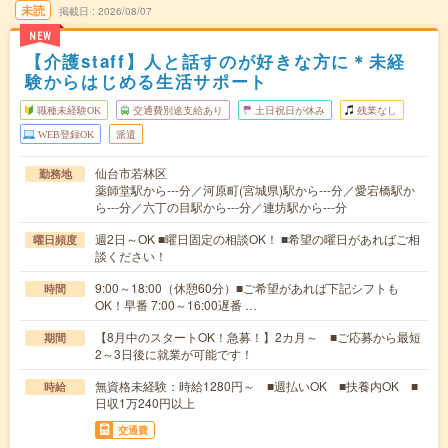
未読
掲載日
2026/08/07
NEW
【介護staff】人と話すのが好きな方に＊未経
験からはじめる生活サポート
職種未経験OK
交通費別途支給あり
土日祝日が休み
残業なし
WEB登録OK
派遣
仙台市若林区
勤務地
薬師堂駅から---分／河原町(宮城県)駅から---分／愛宕橋駅か
ら---分／六丁の目駅から---分／連坊駅から---分
週2日～OK ■曜日固定の相談OK！ ■希望の曜日があればご相
曜日頻度
談ください！
9:00～18:00（休憩60分）■ご希望があれば下記シフトも
時間
OK！早番 7:00～16:00遅番 …
【8月中のスタートOK！急募！】2カ月～ ■ご応募から最短
期間
2～3日後に就業が可能です！
無資格未経験：時給1280円～ ■週払いOK ■扶養内OK ■
時給
日収1万240円以上
交通費