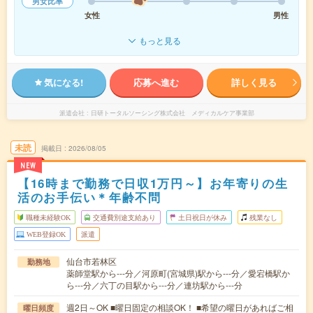
男女比率
女性
男性
もっと見る
気になる!
応募へ進む
詳しく見る
派遣会社
日研トータルソーシング株式会社 メディカルケア事業部
未読
掲載日
2026/08/05
NEW
【16時まで勤務で日収1万円～】お年寄りの生
活のお手伝い＊年齢不問
職種未経験OK
交通費別途支給あり
土日祝日が休み
残業なし
WEB登録OK
派遣
仙台市若林区
勤務地
薬師堂駅から---分／河原町(宮城県)駅から---分／愛宕橋駅か
ら---分／六丁の目駅から---分／連坊駅から---分
週2日～OK ■曜日固定の相談OK！ ■希望の曜日があればご相
曜日頻度