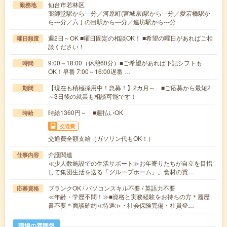
仙台市若林区
勤務地
薬師堂駅から---分／河原町(宮城県)駅から---分／愛宕橋駅か
ら---分／六丁の目駅から---分／連坊駅から---分
週2日～OK ■曜日固定の相談OK！ ■希望の曜日があればご相
曜日頻度
談ください！
9:00～18:00（休憩60分）■ご希望があれば下記シフトも
時間
OK！早番 7:00～16:00遅番 …
【現在も積極採用中！急募！】2カ月～ ■ご応募から最短2
期間
～3日後の就業も相談可能です！
時給1360円～ ■週払いOK
時給
交通費
交通費全額支給（ガソリン代もOK！）
介護関連
仕事内容
≪少人数施設での生活サポート≫お年寄りたちが自立を目指
して集団生活を送る「グループホーム」。食材の買…
ブランクOK / パソコンスキル不要 / 英語力不要
応募資格
≪年齢・学歴不問！≫■資格と実務経験をお持ちの方＊履歴
書不要＊面談確約≪待遇≫・社会保険完備・社員登…
職場の雰囲気