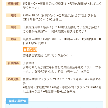
週2日～OK ■曜日固定の相談OK！ ■希望の曜日があればご相
曜日頻度
談ください！
9:00～18:00（休憩60分）■ご希望があれば下記シフトも
時間
OK！早番 7:00～16:00遅番 …
【積極採用中！急募！】＊1年以上勤務している方が多数！
期間
ご応募から最短2～3日後の就業も相談可能です！
無資格未経験：時給1280円～ ■週払いOK ■扶養内OK ■
時給
日収1万240円以上
交通費
交通費全額支給（ガソリン代もOK！）
介護関連
仕事内容
お年寄りたちが自立を目指して集団生活を送る「グループホ
ーム」。食材の買い出し、料理、掃除など…家事全…
職種未経験OK / ブランクOK / パソコンスキル不要 / 英語力不
応募資格
要
■無資格・未経験OK！■年齢・学歴不問！ブランクOK!■10名
以上採用予定！■履歴書不要■社会保険完…
職場の雰囲気