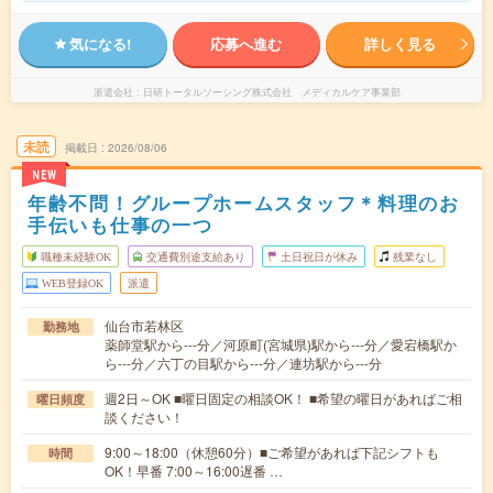
気になる!
応募へ進む
詳しく見る
派遣会社
日研トータルソーシング株式会社 メディカルケア事業部
未読
掲載日
2026/08/06
NEW
年齢不問！グループホームスタッフ＊料理のお
手伝いも仕事の一つ
職種未経験OK
交通費別途支給あり
土日祝日が休み
残業なし
WEB登録OK
派遣
仙台市若林区
勤務地
薬師堂駅から---分／河原町(宮城県)駅から---分／愛宕橋駅か
ら---分／六丁の目駅から---分／連坊駅から---分
週2日～OK ■曜日固定の相談OK！ ■希望の曜日があればご相
曜日頻度
談ください！
9:00～18:00（休憩60分）■ご希望があれば下記シフトも
時間
OK！早番 7:00～16:00遅番 …