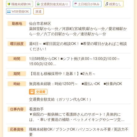
職種未経験OK
交通費別途支給あり
土日祝日が休み
残業なし
WEB登録OK
派遣
仙台市若林区
勤務地
薬師堂駅から---分／河原町(宮城県)駅から---分／愛宕橋駅か
ら---分／六丁の目駅から---分／連坊駅から---分
週4日～ ■曜日固定の相談OK！ ■希望の曜日があればご相談
曜日頻度
ください！
1日5時間からOK！■シフト例(1)8:00～13:00(2)10:00～
時間
15:00(3)12:00…
【現在も積極採用中！急募！】■2カ月～
期間
無資格未経験：時給1250円～ ■週払いOK ■扶養内OK
時給
交通費
交通費全額支給（ガソリン代もOK！）
看護助手
仕事内容
▼病院の一般病棟にて看護師さんのサポート！具体的に
は、・車いす搬送の補助・ベットメイキングやシーツ交…
職種未経験OK / ブランクOK / パソコンスキル不要 / 英語力不
応募資格
要