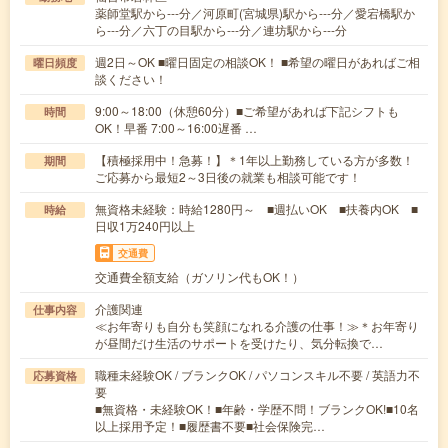
薬師堂駅から---分／河原町(宮城県)駅から---分／愛宕橋駅か
ら---分／六丁の目駅から---分／連坊駅から---分
週2日～OK ■曜日固定の相談OK！ ■希望の曜日があればご相
曜日頻度
談ください！
9:00～18:00（休憩60分）■ご希望があれば下記シフトも
時間
OK！早番 7:00～16:00遅番 …
【積極採用中！急募！】＊1年以上勤務している方が多数！
期間
ご応募から最短2～3日後の就業も相談可能です！
無資格未経験：時給1280円～ ■週払いOK ■扶養内OK ■
時給
日収1万240円以上
交通費
交通費全額支給（ガソリン代もOK！）
介護関連
仕事内容
≪お年寄りも自分も笑顔になれる介護の仕事！≫＊お年寄り
が昼間だけ生活のサポートを受けたり、気分転換で…
職種未経験OK / ブランクOK / パソコンスキル不要 / 英語力不
応募資格
要
■無資格・未経験OK！■年齢・学歴不問！ブランクOK!■10名
以上採用予定！■履歴書不要■社会保険完…