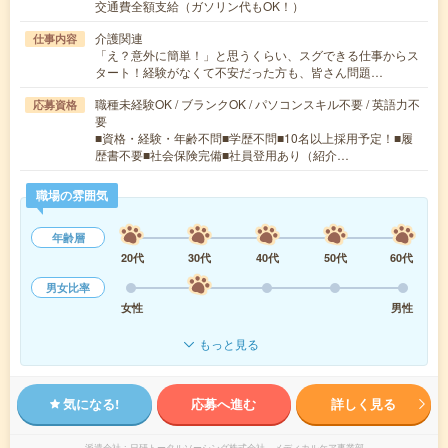
交通費全額支給（ガソリン代もOK！）
介護関連
仕事内容
「え？意外に簡単！」と思うくらい、スグできる仕事からス
タート！経験がなくて不安だった方も、皆さん問題…
職種未経験OK / ブランクOK / パソコンスキル不要 / 英語力不
応募資格
要
■資格・経験・年齢不問■学歴不問■10名以上採用予定！■履
歴書不要■社会保険完備■社員登用あり（紹介…
職場の雰囲気
年齢層
20代
30代
40代
50代
60代
男女比率
女性
男性
もっと見る
気になる!
応募へ進む
詳しく見る
派遣会社
日研トータルソーシング株式会社 メディカルケア事業部