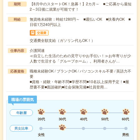
【8月中のスタートOK！急募！】2カ月～ ■ご応募から最短
期間
2～3日後に就業が可能です！
無資格未経験：時給1280円～ ■週払いOK ■扶養内OK ■
時給
日収1万240円以上
交通費
交通費全額支給（ガソリン代もOK！）
介護関連
仕事内容
≪自立した生活のための見守りやお手伝い！≫お年寄りが少
人数で生活する「グループホーム」。利用者さんが…
職種未経験OK / ブランクOK / パソコンスキル不要 / 英語力不
応募資格
要
■資格・経験・年齢不問■学歴不問■10名以上採用予定！■履
歴書不要■面談確約■社会保険完備■社員登用…
職場の雰囲気
年齢層
20代
30代
40代
50代
60代
男女比率
女性
男性