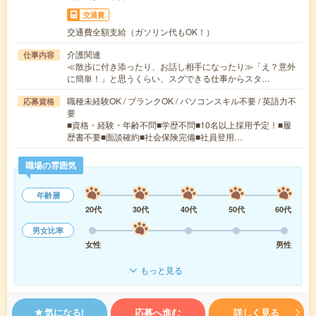
交通費
交通費全額支給（ガソリン代もOK！）
介護関連
仕事内容
≪散歩に付き添ったり、お話し相手になったり≫「え？意外
に簡単！」と思うくらい、スグできる仕事からスタ…
職種未経験OK / ブランクOK / パソコンスキル不要 / 英語力不
応募資格
要
■資格・経験・年齢不問■学歴不問■10名以上採用予定！■履
歴書不要■面談確約■社会保険完備■社員登用…
職場の雰囲気
年齢層
20代
30代
40代
50代
60代
男女比率
女性
男性
もっと見る
気になる!
応募へ進む
詳しく見る