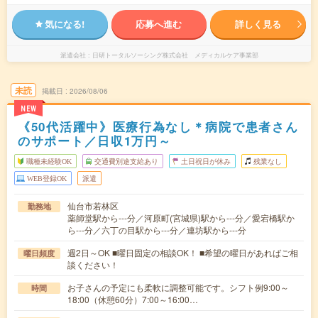
気になる!
応募へ進む
詳しく見る
派遣会社
日研トータルソーシング株式会社 メディカルケア事業部
未読
掲載日
2026/08/06
NEW
《50代活躍中》医療行為なし＊病院で患者さん
のサポート／日収1万円～
職種未経験OK
交通費別途支給あり
土日祝日が休み
残業なし
WEB登録OK
派遣
仙台市若林区
勤務地
薬師堂駅から---分／河原町(宮城県)駅から---分／愛宕橋駅か
ら---分／六丁の目駅から---分／連坊駅から---分
週2日～OK ■曜日固定の相談OK！ ■希望の曜日があればご相
曜日頻度
談ください！
お子さんの予定にも柔軟に調整可能です。シフト例9:00～
時間
18:00（休憩60分）7:00～16:00…