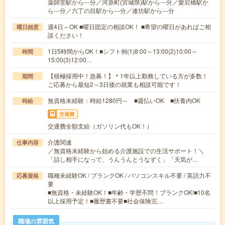
薬師堂駅から---分／河原町(宮城県)駅から---分／愛宕橋駅か
ら---分／六丁の目駅から---分／連坊駅から---分
週4日～OK ■曜日固定の相談OK！ ■希望の曜日があればご相
曜日頻度
談ください！
1日5時間からOK！■シフト例(1)8:00～13:00(2)10:00～
時間
15:00(3)12:00…
【積極採用中！急募！】＊1年以上勤務している方が多数！
期間
ご応募から最短2～3日後の就業も相談可能です！
無資格未経験：時給1280円～ ■週払いOK ■扶養内OK
時給
交通費
交通費全額支給（ガソリン代もOK！）
介護関連
仕事内容
／無資格未経験から始める介護施設での生活サポート！＼
「話し相手になって、うんうんとうなずく」「天気が…
職種未経験OK / ブランクOK / パソコンスキル不要 / 英語力不
応募資格
要
■無資格・未経験OK！■年齢・学歴不問！ブランクOK!■10名
以上採用予定！■履歴書不要■社会保険完…
職場の雰囲気