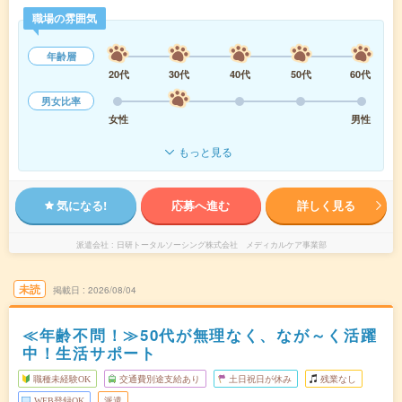
職場の雰囲気
年齢層
20代
30代
40代
50代
60代
男女比率
女性
男性
もっと見る
気になる!
応募へ進む
詳しく見る
派遣会社
日研トータルソーシング株式会社 メディカルケア事業部
未読
掲載日
2026/08/04
≪年齢不問！≫50代が無理なく、なが～く活躍
中！生活サポート
職種未経験OK
交通費別途支給あり
土日祝日が休み
残業なし
WEB登録OK
派遣