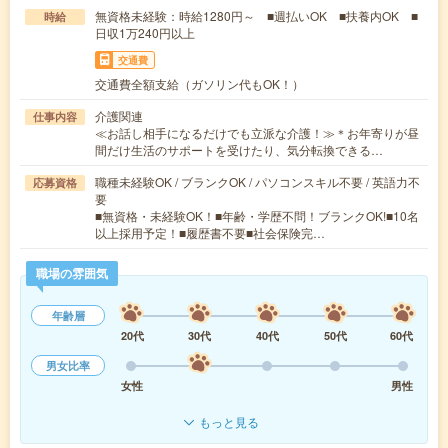
無資格未経験：時給1280円～ ■週払いOK ■扶養内OK ■
時給
日収1万240円以上
交通費
交通費全額支給（ガソリン代もOK！）
介護関連
仕事内容
≪お話し相手になるだけでも立派な介護！≫＊お年寄りが昼
間だけ生活のサポートを受けたり、気分転換できる…
職種未経験OK / ブランクOK / パソコンスキル不要 / 英語力不
応募資格
要
■無資格・未経験OK！■年齢・学歴不問！ブランクOK!■10名
以上採用予定！■履歴書不要■社会保険完…
職場の雰囲気
年齢層
20代
30代
40代
50代
60代
男女比率
女性
男性
もっと見る