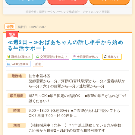
派遣会社
日研トータルソーシング株式会社 メディカルケア事業部
未読
掲載日
2026/08/07
NEW
≪週2日～≫おばあちゃんの話し相手から始め
る生活サポート
職種未経験OK
交通費別途支給あり
土日祝日が休み
残業なし
WEB登録OK
派遣
仙台市若林区
勤務地
薬師堂駅から---分／河原町(宮城県)駅から---分／愛宕橋駅か
ら---分／六丁の目駅から---分／連坊駅から---分
週2日～OK ■曜日固定の相談OK！ ■希望の曜日があればご相
曜日頻度
談ください！
9:00～18:00（休憩60分）■ご希望があれば下記シフトも
時間
OK！早番 7:00～16:00遅番 …
【積極採用中！急募！】＊1年以上勤務している方が多数！
期間
ご応募から最短2～3日後の就業も相談可能です！