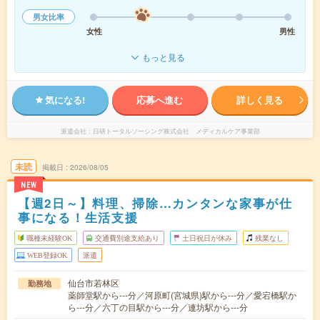
男女比率
女性
男性
もっと見る
気になる!
応募へ進む
詳しく見る
派遣会社
日研トータルソーシング株式会社 メディカルケア事業部
未読
掲載日
2026/08/05
NEW
【週2日～】料理、掃除…カンタンな家事が仕
事になる！生活支援
職種未経験OK
交通費別途支給あり
土日祝日が休み
残業なし
WEB登録OK
派遣
仙台市若林区
勤務地
薬師堂駅から---分／河原町(宮城県)駅から---分／愛宕橋駅か
ら---分／六丁の目駅から---分／連坊駅から---分