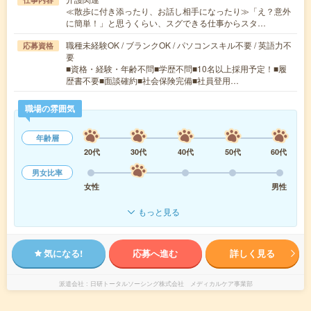
≪散歩に付き添ったり、お話し相手になったり≫「え？意外
に簡単！」と思うくらい、スグできる仕事からスタ…
職種未経験OK / ブランクOK / パソコンスキル不要 / 英語力不
応募資格
要
■資格・経験・年齢不問■学歴不問■10名以上採用予定！■履
歴書不要■面談確約■社会保険完備■社員登用…
職場の雰囲気
年齢層
20代
30代
40代
50代
60代
男女比率
女性
男性
もっと見る
気になる!
応募へ進む
詳しく見る
派遣会社
日研トータルソーシング株式会社 メディカルケア事業部