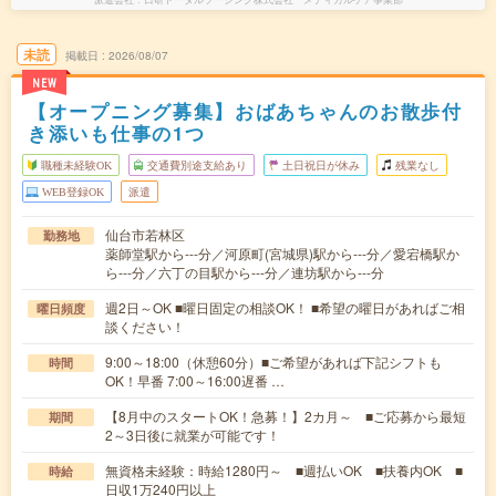
未読
掲載日
2026/08/07
NEW
【オープニング募集】おばあちゃんのお散歩付
き添いも仕事の1つ
職種未経験OK
交通費別途支給あり
土日祝日が休み
残業なし
WEB登録OK
派遣
仙台市若林区
勤務地
薬師堂駅から---分／河原町(宮城県)駅から---分／愛宕橋駅か
ら---分／六丁の目駅から---分／連坊駅から---分
週2日～OK ■曜日固定の相談OK！ ■希望の曜日があればご相
曜日頻度
談ください！
9:00～18:00（休憩60分）■ご希望があれば下記シフトも
時間
OK！早番 7:00～16:00遅番 …
【8月中のスタートOK！急募！】2カ月～ ■ご応募から最短
期間
2～3日後に就業が可能です！
無資格未経験：時給1280円～ ■週払いOK ■扶養内OK ■
時給
日収1万240円以上