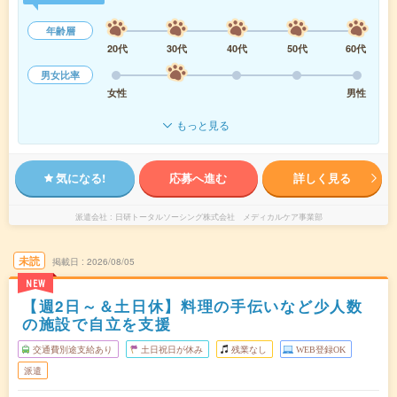
年齢層
20代
30代
40代
50代
60代
男女比率
女性
男性
もっと見る
気になる!
応募へ進む
詳しく見る
派遣会社
日研トータルソーシング株式会社 メディカルケア事業部
未読
掲載日
2026/08/05
NEW
【週2日～＆土日休】料理の手伝いなど少人数
の施設で自立を支援
交通費別途支給あり
土日祝日が休み
残業なし
WEB登録OK
派遣