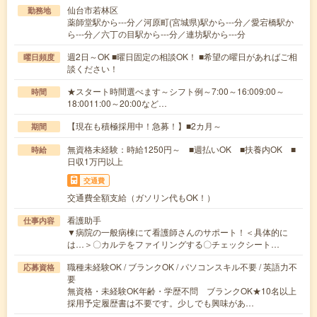
仙台市若林区
勤務地
薬師堂駅から---分／河原町(宮城県)駅から---分／愛宕橋駅か
ら---分／六丁の目駅から---分／連坊駅から---分
週2日～OK ■曜日固定の相談OK！ ■希望の曜日があればご相
曜日頻度
談ください！
★スタート時間選べます～シフト例～7:00～16:009:00～
時間
18:0011:00～20:00など…
【現在も積極採用中！急募！】■2カ月～
期間
無資格未経験：時給1250円～ ■週払いOK ■扶養内OK ■
時給
日収1万円以上
交通費
交通費全額支給（ガソリン代もOK！）
看護助手
仕事内容
▼病院の一般病棟にて看護師さんのサポート！＜具体的に
は…＞〇カルテをファイリングする〇チェックシート…
職種未経験OK / ブランクOK / パソコンスキル不要 / 英語力不
応募資格
要
無資格・未経験OK年齢・学歴不問 ブランクOK★10名以上
採用予定履歴書は不要です。少しでも興味があ…