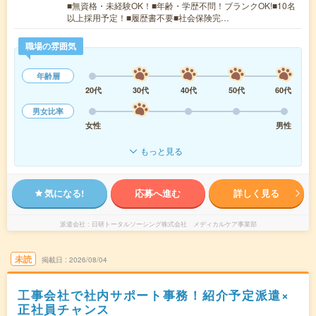
■無資格・未経験OK！■年齢・学歴不問！ブランクOK!■10名
以上採用予定！■履歴書不要■社会保険完…
職場の雰囲気
年齢層
20代
30代
40代
50代
60代
男女比率
女性
男性
もっと見る
気になる!
応募へ進む
詳しく見る
派遣会社
日研トータルソーシング株式会社 メディカルケア事業部
未読
掲載日
2026/08/04
工事会社で社内サポート事務！紹介予定派遣×
正社員チャンス