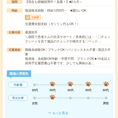
【現在も積極採用中！急募！】■2カ月～
期間
無資格未経験：時給1250円～ ■週払いOK
時給
交通費
交通費全額支給（ガソリン代もOK！）
看護助手
仕事内容
＼病院で患者さんの生活サポート／具体的には・・〇チェッ
クシートを見て備品のチェックや補充する〇ベッド…
職種未経験OK / ブランクOK / パソコンスキル不要 / 英語力不
応募資格
要
無資格・未経験OK年齢・学歴不問 ブランクOK★10名以上
採用予定履歴書は不要です。少しでも興味があ…
職場の雰囲気
年齢層
20代
30代
40代
50代
60代
男女比率
女性
男性
もっと見る