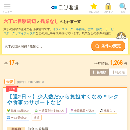
メニュー
気になる!
ログイン
検索
六丁の目駅周辺
×
残業なし
のお仕事一覧
六丁の目駅の派遣のお仕事情報です。
オフィスワーク・事務系
、
営業・販売・サービ
ス系
、
クリエイティブ系
などのお仕事を取り揃えています。残業なしの条件の他に、
交通費別途支給あり
、
職種未経験OK
、
友だちと一緒の応募OK
などのこだわり条件も
取り揃えています。
条件の変更
六丁の目駅周辺 / 残業なし
17
1,268
全
件
平均時給:
円
時給順
新着順
未読
掲載日
2026/08/08
NEW
【週2日～】少人数だから負担すくなめ＊レク
や食事のサポートなど
職種未経験OK
交通費別途支給あり
土日祝日が休み
残業なし
WEB登録OK
派遣
仙台市若林区
勤務地