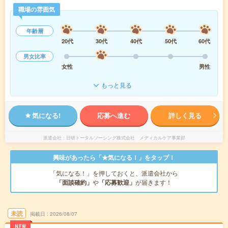
職場の雰囲気
年齢層
20代
30代
40代
50代
60代
男女比率
女性
男性
もっと見る
気になる!
応募へ進む
詳しく見る
派遣会社
日研トータルソーシング株式会社 メディカルケア事業部
興味があったら「★気になる！」をタップ！
「気になる！」を押しておくと、派遣会社から
「面談確約」
や
「応募歓迎」
が届きます！
未読
掲載日
2026/08/07
NEW