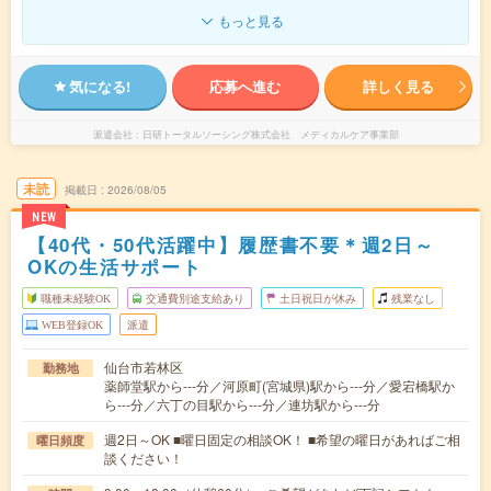
もっと見る
気になる!
応募へ進む
詳しく見る
派遣会社
日研トータルソーシング株式会社 メディカルケア事業部
未読
掲載日
2026/08/05
NEW
【40代・50代活躍中】履歴書不要＊週2日～
OKの生活サポート
職種未経験OK
交通費別途支給あり
土日祝日が休み
残業なし
WEB登録OK
派遣
仙台市若林区
勤務地
薬師堂駅から---分／河原町(宮城県)駅から---分／愛宕橋駅か
ら---分／六丁の目駅から---分／連坊駅から---分
週2日～OK ■曜日固定の相談OK！ ■希望の曜日があればご相
曜日頻度
談ください！