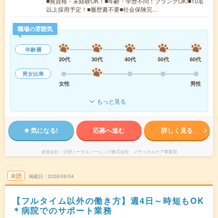
■無資格・未経験OK！■年齢・学歴不問！ブランクOK!■10名
以上採用予定！■履歴書不要■社会保険完…
職場の雰囲気
年齢層
20代
30代
40代
50代
60代
男女比率
女性
男性
もっと見る
気になる!
応募へ進む
詳しく見る
派遣会社
日研トータルソーシング株式会社 メディカルケア事業部
未読
掲載日
2026/08/04
【フルタイム以外の働き方】週4日～時短もOK
＊病院でのサポート業務