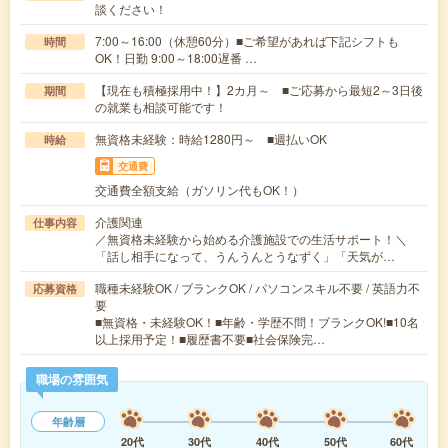
談ください！
7:00～16:00（休憩60分）■ご希望があれば下記シフトも
時間
OK！日勤 9:00～18:00遅番 …
【現在も積極採用中！】2カ月～ ■ご応募から最短2～3日後
期間
の就業も相談可能です！
無資格未経験：時給1280円～ ■週払いOK
時給
交通費
交通費全額支給（ガソリン代もOK！）
介護関連
仕事内容
／無資格未経験から始める介護施設での生活サポート！＼
「話し相手になって、うんうんとうなずく」「天気が…
職種未経験OK / ブランクOK / パソコンスキル不要 / 英語力不
応募資格
要
■無資格・未経験OK！■年齢・学歴不問！ブランクOK!■10名
以上採用予定！■履歴書不要■社会保険完…
職場の雰囲気
年齢層
20代
30代
40代
50代
60代