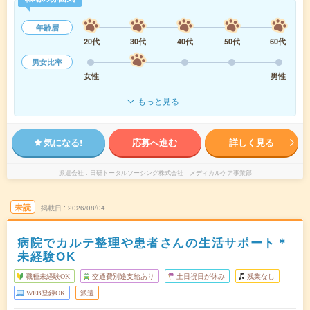
年齢層
20代
30代
40代
50代
60代
男女比率
女性
男性
もっと見る
気になる!
応募へ進む
詳しく見る
派遣会社
日研トータルソーシング株式会社 メディカルケア事業部
未読
掲載日
2026/08/04
病院でカルテ整理や患者さんの生活サポート＊
未経験OK
職種未経験OK
交通費別途支給あり
土日祝日が休み
残業なし
WEB登録OK
派遣