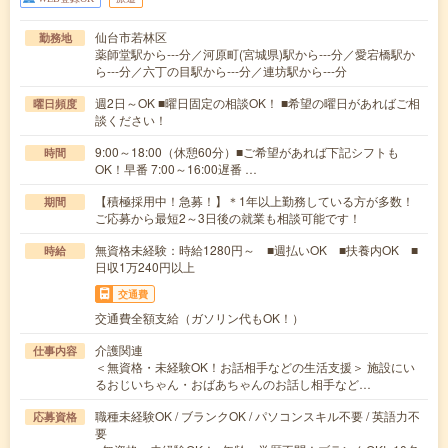
仙台市若林区
勤務地
薬師堂駅から---分／河原町(宮城県)駅から---分／愛宕橋駅か
ら---分／六丁の目駅から---分／連坊駅から---分
週2日～OK ■曜日固定の相談OK！ ■希望の曜日があればご相
曜日頻度
談ください！
9:00～18:00（休憩60分）■ご希望があれば下記シフトも
時間
OK！早番 7:00～16:00遅番 …
【積極採用中！急募！】＊1年以上勤務している方が多数！
期間
ご応募から最短2～3日後の就業も相談可能です！
無資格未経験：時給1280円～ ■週払いOK ■扶養内OK ■
時給
日収1万240円以上
交通費
交通費全額支給（ガソリン代もOK！）
介護関連
仕事内容
＜無資格・未経験OK！お話相手などの生活支援＞ 施設にい
るおじいちゃん・おばあちゃんのお話し相手など…
職種未経験OK / ブランクOK / パソコンスキル不要 / 英語力不
応募資格
要