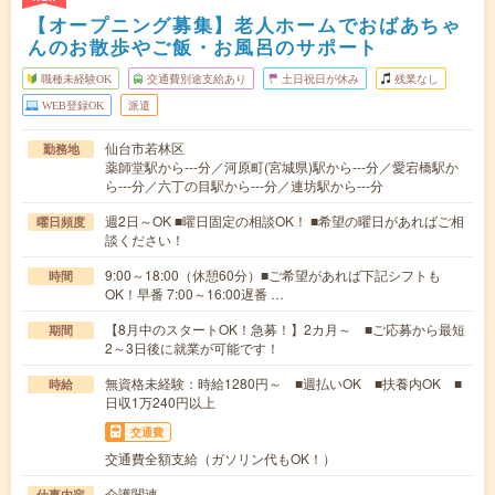
【オープニング募集】老人ホームでおばあちゃ
んのお散歩やご飯・お風呂のサポート
職種未経験OK
交通費別途支給あり
土日祝日が休み
残業なし
WEB登録OK
派遣
仙台市若林区
勤務地
薬師堂駅から---分／河原町(宮城県)駅から---分／愛宕橋駅か
ら---分／六丁の目駅から---分／連坊駅から---分
週2日～OK ■曜日固定の相談OK！ ■希望の曜日があればご相
曜日頻度
談ください！
9:00～18:00（休憩60分）■ご希望があれば下記シフトも
時間
OK！早番 7:00～16:00遅番 …
【8月中のスタートOK！急募！】2カ月～ ■ご応募から最短
期間
2～3日後に就業が可能です！
無資格未経験：時給1280円～ ■週払いOK ■扶養内OK ■
時給
日収1万240円以上
交通費
交通費全額支給（ガソリン代もOK！）
介護関連
仕事内容