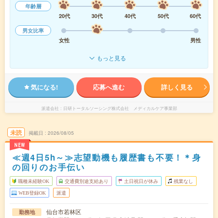
年齢層
20代
30代
40代
50代
60代
男女比率
女性
男性
もっと見る
気になる!
応募へ進む
詳しく見る
派遣会社
日研トータルソーシング株式会社 メディカルケア事業部
未読
掲載日
2026/08/05
NEW
≪週4日5h～≫志望動機も履歴書も不要！＊身
の回りのお手伝い
職種未経験OK
交通費別途支給あり
土日祝日が休み
残業なし
WEB登録OK
派遣
仙台市若林区
勤務地