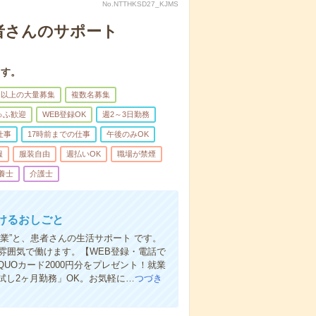
No.NTTHKSD27_KJMS
者さんのサポート
ます。
名以上の大量募集
複数名募集
ゅふ歓迎
WEB登録OK
週2～3日勤務
仕事
17時前までの仕事
午後のみOK
服
服装自由
週払いOK
職場が禁煙
養士
介護士
けるおしごと
業”と、患者さんの生活サポート です。
雰囲気で働けます。【WEB登録・電話で
Oカード2000円分をプレゼント！就業
し2ヶ月勤務」OK。お気軽に…
つづき