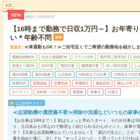
未読
NEW
掲載日
2026/08/05
【16時まで勤務で日収1万円～】お年寄
い＊年齢不問
派遣
≪車通勤もOK！≫ご自宅近くでご希望の勤務地を紹介し
派遣先
職種未経験OK
社会人未経験OK
ブランクOK
既卒第二新卒OK
10
友達と一緒OK
OA不要
英語不要
履歴書不要
40～50代活躍
し
週4日勤務
週5日勤務
土日祝休
16時前までの仕事
17時前までの仕
扶養控内
医療福祉
交費支給
車通勤可
服装自由
週払いOK
ルーティン
自転車・バイクOK
看護師
栄養士
介護士
ここがポイント！
≪志望動機や履歴書不要≫掃除や洗濯などいつもの家事
【お仕事は16時まで！】朝はちょっと早めスタート、その分仕事は1
り、土日休みもOKなので無理なく続けられるのもポイント。家事や
す！【立派な志望動機なんていりません！】「家計の支えに」とか「
事を始めた後に、少しでも「やってよかった」と思っていただければ