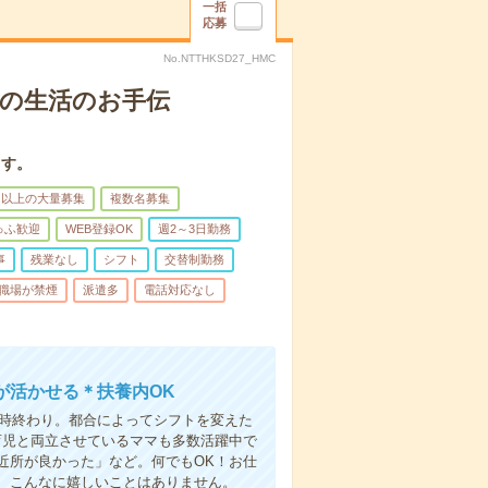
一括
応募
No.NTTHKSD27_HMC
りの生活のお手伝
ます。
名以上の大量募集
複数名募集
ゅふ歓迎
WEB登録OK
週2～3日勤務
事
残業なし
シフト
交替制勤務
職場が禁煙
派遣多
電話対応なし
が活かせる＊扶養内OK
6時終わり。都合によってシフトを変えた
育児と両立させているママも多数活躍中で
近所が良かった」など。何でもOK！お仕
、こんなに嬉しいことはありません。