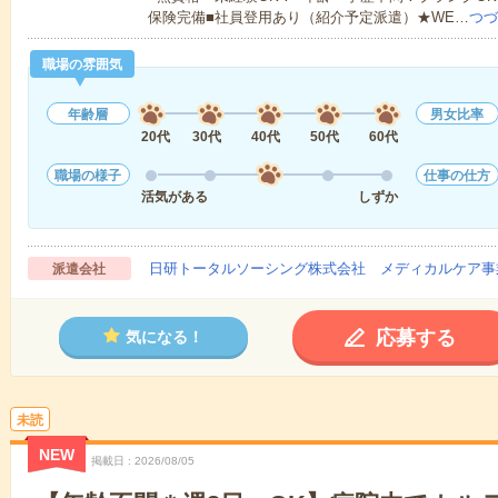
保険完備■社員登用あり（紹介予定派遣）★WE…
つづ
職場の雰囲気
年齢層
男女比率
20代
30代
40代
50代
60代
職場の様子
仕事の仕方
活気がある
しずか
日研トータルソーシング株式会社 メディカルケア事
派遣会社
応募する
気になる！
未読
NEW
掲載日
2026/08/05