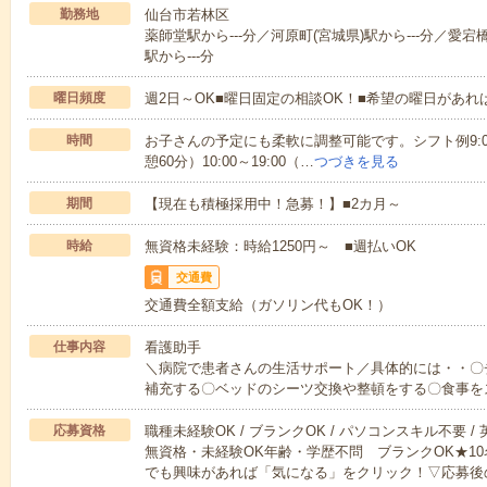
勤務地
仙台市若林区
薬師堂駅から---分／河原町(宮城県)駅から---分／愛宕
駅から---分
曜日頻度
週2日～OK■曜日固定の相談OK！■希望の曜日があ
時間
お子さんの予定にも柔軟に調整可能です。シフト例9:00～18
憩60分）10:00～19:00（…
つづきを見る
期間
【現在も積極採用中！急募！】■2カ月～
時給
無資格未経験：時給1250円～ ■週払いOK
交通費
交通費全額支給（ガソリン代もOK！）
仕事内容
看護助手
＼病院で患者さんの生活サポート／具体的には・・〇
補充する〇ベッドのシーツ交換や整頓をする〇食事を
応募資格
職種未経験OK / ブランクOK / パソコンスキル不要 /
無資格・未経験OK年齢・学歴不問 ブランクOK★1
でも興味があれば「気になる」をクリック！▽応募後