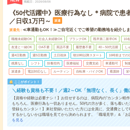
NEW
掲載日
2026/08/06
《50代活躍中》医療行為なし＊病院で患
／日収1万円～
派遣
≪車通勤もOK！≫ご自宅近くでご希望の勤務地を紹介し
派遣先
職種未経験OK
社会人未経験OK
ブランクOK
既卒第二新卒OK
10
友達と一緒OK
OA不要
英語不要
履歴書不要
40～50代活躍
し
週4日勤務
週5日勤務
土日祝休
朝10時以降スタート
16時前までの
残業なし
シフト
扶養控内
医療福祉
交費支給
車通勤可
制
派遣多
電話対応なし
ルーティン
自転車・バイクOK
看護師
栄
ここがポイント！
＼経験も資格も不要！／週2～OK「無理なく、長く」働
【資格や経験は必要ナシ！】お任せするのは、病院内の“カンタン軽作
もちろん、医療行為も一切ありません。50代の方が多く、落ち着いた
登録もカンタン！】来社登録いただいた方には全員に、交通費としてQU
するかしないかは職場を見てから決められます。「職場見学」＆「お試
を見る