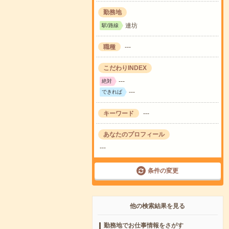
勤務地
連坊
駅/路線
職種
---
こだわりINDEX
---
絶対
---
できれば
キーワード
---
あなたのプロフィール
---
条件の変更
他の検索結果を見る
勤務地でお仕事情報をさがす