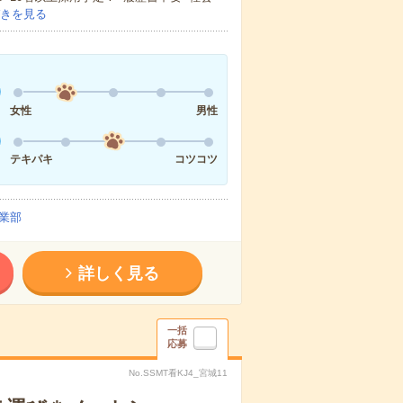
きを見る
女性
男性
テキパキ
コツコツ
業部
詳しく見る
一括
応募
No.SSMT看KJ4_宮城11