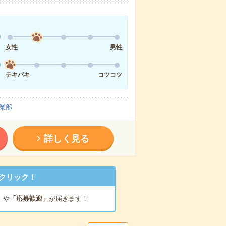
女性
男性
テキパキ
コツコツ
業部
詳しく見る
クリック！
」
や
「応募歓迎」
が届きます！