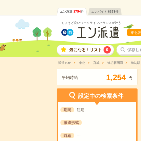
エン派遣
3754
件
エンバイト
6373
件
ちょうど良いワークライフバランスが叶う
東北版
気になる！リスト
0
保存し
派遣TOP
東北
宮城
連坊駅周辺
連坊駅
,
1
2
5
4
平均時給:
円
設定中の検索条件
期間
短期
派遣形式
---
時給
---