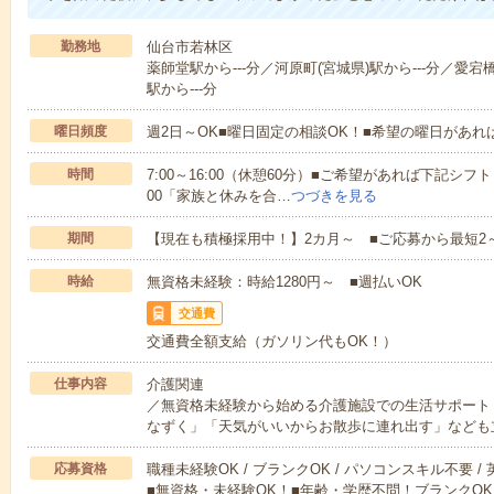
勤務地
仙台市若林区
薬師堂駅から---分／河原町(宮城県)駅から---分／愛宕
駅から---分
曜日頻度
週2日～OK■曜日固定の相談OK！■希望の曜日があ
時間
7:00～16:00（休憩60分）■ご希望があれば下記シフトもOK
00「家族と休みを合…
つづきを見る
期間
【現在も積極採用中！】2カ月～ ■ご応募から最短2
時給
無資格未経験：時給1280円～ ■週払いOK
交通費
交通費全額支給（ガソリン代もOK！）
仕事内容
介護関連
／無資格未経験から始める介護施設での生活サポート
なずく」「天気がいいからお散歩に連れ出す」なども
応募資格
職種未経験OK / ブランクOK / パソコンスキル不要 /
■無資格・未経験OK！■年齢・学歴不問！ブランクOK