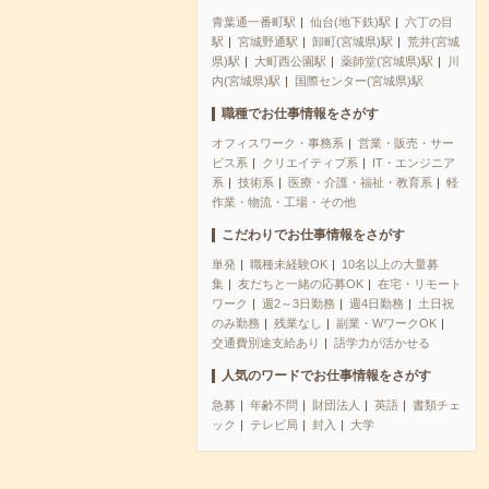
青葉通一番町駅
仙台(地下鉄)駅
六丁の目
駅
宮城野通駅
卸町(宮城県)駅
荒井(宮城
県)駅
大町西公園駅
薬師堂(宮城県)駅
川
内(宮城県)駅
国際センター(宮城県)駅
職種でお仕事情報をさがす
オフィスワーク・事務系
営業・販売・サー
ビス系
クリエイティブ系
IT・エンジニア
系
技術系
医療・介護・福祉・教育系
軽
作業・物流・工場・その他
こだわりでお仕事情報をさがす
単発
職種未経験OK
10名以上の大量募
集
友だちと一緒の応募OK
在宅・リモート
ワーク
週2～3日勤務
週4日勤務
土日祝
のみ勤務
残業なし
副業・WワークOK
交通費別途支給あり
語学力が活かせる
人気のワードでお仕事情報をさがす
急募
年齢不問
財団法人
英語
書類チェ
ック
テレビ局
封入
大学