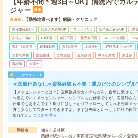
【年齢不問＊週3日～OK】病院内でカル
ジャー
派遣
【勤務地選べます】病院・クリニック
派遣先
職種未経験OK
社会人未経験OK
ブランクOK
既卒第二新卒OK
10
友達と一緒OK
OA不要
英語不要
履歴書不要
40～50代活躍
6
週2～3日勤務
週4日勤務
週5日勤務
土日祝休
17時前までの仕事
交替制勤務
医療福祉
交費支給
服装自由
職場が禁煙
派遣多
看護師
介護士
ここがポイント！
≪医療行為なし≫資格経験も不要！運ぶだけのシンプル
【メッセンジャーとは？】医療器具やカルテなどを、台車に乗せて、
へ運んでいくメッセンジャー。シンプルなお仕事ですが、看護師さん
仕事でもあるんです！周りにはしっかりフォローしてくれる先輩メッ
方も安心してスタートできますよ。まずは先輩といっしょに科の位置
慣れてい…
つづきを見る
勤務地
仙台市若林区
薬師堂駅から---分／河原町(宮城県)駅から---分／愛宕