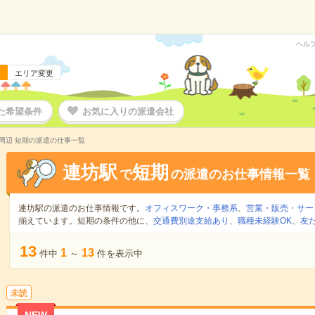
ヘル
エリア変更
た希望条件
お気に入りの派遣会社
周辺 短期の派遣の仕事一覧
連坊駅
短期
で
の派遣のお仕事情報一覧
連坊駅の派遣のお仕事情報です。
オフィスワーク・事務系
、
営業・販売・サー
揃えています。短期の条件の他に、
交通費別途支給あり
、
職種未経験OK
、
友
13
1
13
件中
～
件を表示中
未読