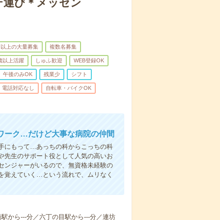
テ運び＊メッセン
名以上の大量募集
複数名募集
0歳以上活躍
しゅふ歓迎
WEB登録OK
午後のみOK
残業少
シフト
電話対応なし
自転車・バイクOK
ワーク…だけど大事な病院の仲間
手にもって…あっちの科からこっちの科
や先生のサポート役として人気の高いお
センジャーがいるので、無資格未経験の
を覚えていく…という流れで、ムリなく
橋駅から---分／六丁の目駅から---分／連坊