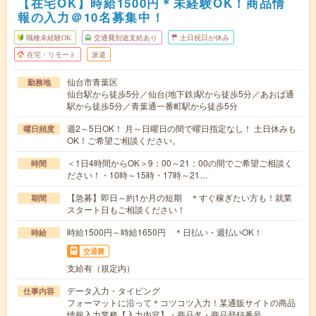
【在宅OK】時給1500円＊未経験OK！商品情
報の入力＠10名募集中！
職種未経験OK
交通費別途支給あり
土日祝日が休み
在宅・リモート
派遣
仙台市青葉区
勤務地
仙台駅から徒歩5分／仙台(地下鉄)駅から徒歩5分／あおば通
駅から徒歩5分／青葉通一番町駅から徒歩5分
週2～5日OK！ 月～日曜日の間で曜日指定なし！ 土日休みも
曜日頻度
OK！ご希望ご相談ください。
＜1日4時間からOK＞9：00～21：00の間でご希望ご相談く
時間
ださい！・10時～15時・17時～21…
【急募】即日～約1か月の短期 ＊すぐ稼ぎたい方も！就業
期間
スタート日もご相談ください！
時給1500円～時給1650円 ＊日払い・週払いOK！
時給
交通費
支給有（規定内）
データ入力・タイピング
仕事内容
フォーマットに沿って＊コツコツ入力！某通販サイトの商品
情報入力業務【入力内容】・商品名・商品登録番号…