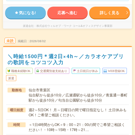
気になる!
応募へ進む
詳しく見る
派遣会社
株式会社ウィルオブ・ワーク コール&オフィスデザイン事業部
未読
掲載日
2026/08/02
＼時給1500円＊週2日×4h～／カラオケアプリ
の歌詞をコツコツ入力
職種未経験OK
交通費別途支給あり
土日祝日が休み
WEB登録OK
派遣
仙台市青葉区
勤務地
仙台駅から徒歩10分／広瀬通駅から徒歩10分／青葉通一番町
駅から徒歩10分／勾当台公園駅から徒歩10分
週2～5日OK！ 月～日曜日の間で曜日指定なし！ 土日休みも
曜日頻度
OK！ご希望ご相談ください。
＜1日4時間からOK＞9：00～21：00の間でご希望ご相談く
時間
ださい！・10時～15時・17時～21…