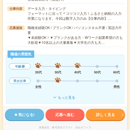
データ入力・タイピング
仕事内容
フォーマットに沿って＊コツコツ入力！ふるさと納税の入力
作業になります。今回は数字入力のみ【仕事内容】…
職種未経験OK / ブランクOK / パソコンスキル不要 / 英語力不
応募資格
要
▼未経験OK！▼ブランクがある方・Wワーク副業希望の方も
大歓迎▼10名以上の大量募集▼大学生の方も大…
職場の雰囲気
年齢層
20代
30代
40代
50代
60代
男女比率
女性
男性
もっと見る
気になる!
応募へ進む
詳しく見る
派遣会社
株式会社グラスト 仙台オフィス