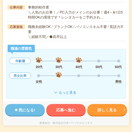
事務的軽作業
仕事内容
＼人気のお仕事！／PC入力がメインのお仕事！週4～&1日5
時間OKの環境です＊レンタカーをご予約され…
職種未経験OK / ブランクOK / パソコンスキル不要 / 英語力不
応募資格
要
＼経験不問／◆高卒以上
職場の雰囲気
年齢層
20代
30代
40代
50代
60代
男女比率
女性
男性
もっと見る
気になる!
応募へ進む
詳しく見る
派遣会社
株式会社日本パーソナルビジネス