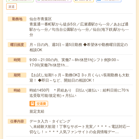
派遣
仙台市青葉区
勤務地
青葉通一番町駅から徒歩5分／広瀬通駅から---分／あおば通
駅から---分／勾当台公園駅から---分／仙台(地下鉄)駅から---
分
月～日の内、週3日～週5日勤務 ◆希望休や勤務曜日固定の
曜日頻度
相談OK
9:00～21:00の内、実働7～8h/休憩1h[シフト例]9:00～
時間
17:00(実働7h/休憩1h…
【お試し短期1ヶ月～勤務OK】3ヶ月くらい/長期勤務も大歓
期間
迎！ ◆即日～など、開始日の相談OK！
時給1450円 ＊昇給あり 日払い(速払い：給料日前に70％
時給
迄受取可能/規定有)＋月払い
交通費
規定支給
データ入力・タイピング
仕事内容
＼未経験大歓迎！丁寧なサポート充実／＊＊＊＜電話対応一
切なし！＞＊＊＊人気ファンサイトの会員情報デー…