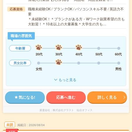
職種未経験OK / ブランクOK / パソコンスキル不要 / 英語力不
応募資格
要
＊未経験OK！＊ブランクがある方・Wワーク副業希望の方も
大歓迎！＊10名以上の大量募集＊大学生の方も…
職場の雰囲気
年齢層
20代
30代
40代
50代
60代
男女比率
女性
男性
もっと見る
気になる!
応募へ進む
詳しく見る
派遣会社
株式会社グラスト 仙台オフィス
未読
掲載日
2026/08/04