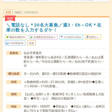
未読
掲載日
2026/08/04
NEW
＼電話なし＊20名大募集／週3・5h～OK＊在
庫の数を入力するダケ！
職種未経験OK
交通費別途支給あり
土日祝日が休み
残業なし
WEB登録OK
派遣
仙台市青葉区
勤務地
青葉通一番町駅から徒歩5分／広瀬通駅から---分／あおば通
駅から---分／勾当台公園駅から---分／仙台(地下鉄)駅から---
分
月～日の内、週3日～週5日勤務 ◆勤務曜日固定の相談OK
曜日頻度
≪勤務時間≫9:00～21:00の内、実働5～8h/休憩1h◆定番シ
時間
フト09:00～17:00(実働…
【お試し短期1ヶ月～勤務OK】3ヶ月くらい/長期勤務も大歓
期間
迎！ ◆即日～など、開始日の相談OK！
時給1450～1650円 ◆昇給あり ◆日払い(速払い：給料日
時給
前に70％まで受取可能/規定有)＋月払い