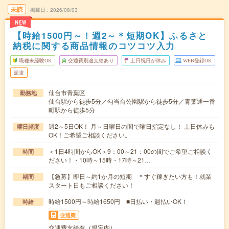
未読
掲載日
2026/08/03
NEW
【時給1500円～！週2～＊短期OK】ふるさと
納税に関する商品情報のコツコツ入力
職種未経験OK
交通費別途支給あり
土日祝日が休み
WEB登録OK
派遣
仙台市青葉区
勤務地
仙台駅から徒歩5分／勾当台公園駅から徒歩5分／青葉通一番
町駅から徒歩5分
週2～5日OK！ 月～日曜日の間で曜日指定なし！ 土日休みも
曜日頻度
OK！ご希望ご相談ください。
＜1日4時間からOK＞9：00～21：00の間でご希望ご相談く
時間
ださい！・10時～15時・17時～21…
【急募】即日～約1か月の短期 ＊すぐ稼ぎたい方も！就業
期間
スタート日もご相談ください！
時給1500円～時給1650円 ■日払い・週払いOK！
時給
交通費
交通費支給有（規定内）