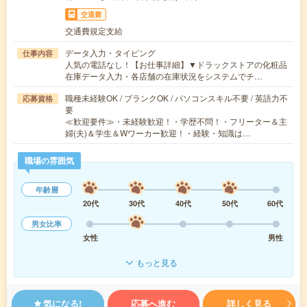
交通費
交通費規定支給
データ入力・タイピング
仕事内容
人気の電話なし！【お仕事詳細】▼ドラックストアの化粧品
在庫データ入力・各店舗の在庫状況をシステムでチ…
職種未経験OK / ブランクOK / パソコンスキル不要 / 英語力不
応募資格
要
≪歓迎要件≫・未経験歓迎！・学歴不問！・フリーター＆主
婦(夫)＆学生＆Wワーカー歓迎！・経験・知識は…
職場の雰囲気
年齢層
20代
30代
40代
50代
60代
男女比率
女性
男性
もっと見る
気になる!
応募へ進む
詳しく見る