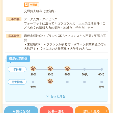
交通費
交通費支給有（規定内）
データ入力・タイピング
仕事内容
フォーマットに沿って＊コツコツ入力！大人気復活案件！こ
ども作文の情報入力の業務・地域別、学年別、テー…
職種未経験OK / ブランクOK / パソコンスキル不要 / 英語力不
応募資格
要
▼未経験OK！▼ブランクがある方・Wワーク副業希望の方も
大歓迎！▼10名以上の大量募集▼大学生の方も…
職場の雰囲気
年齢層
20代
30代
40代
50代
60代
男女比率
女性
男性
もっと見る
気になる!
応募へ進む
詳しく見る