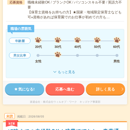
職種未経験OK / ブランクOK / パソコンスキル不要 / 英語力不
応募資格
要
【保育士資格をお持ちの方】★国家・地域限定保育士なども
可※資格があれば保育園でのお仕事が初めての方も…
職場の雰囲気
年齢層
20代
30代
40代
50代
60代
男女比率
女性
男性
もっと見る
気になる!
応募へ進む
詳しく見る
派遣会社
株式会社ウィルオブ・ワーク キッズケア事業部
未読
掲載日
2026/08/05
NEW