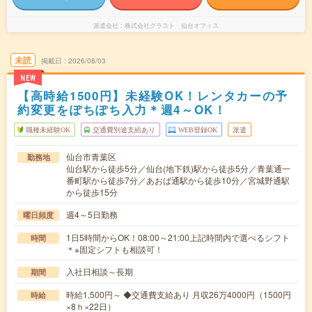
派遣会社
株式会社グラスト 仙台オフィス
未読
掲載日
2026/08/03
NEW
【高時給1500円】未経験OK！レンタカーの予
約変更をぽちぽち入力＊週4～OK！
職種未経験OK
交通費別途支給あり
WEB登録OK
派遣
仙台市青葉区
勤務地
仙台駅から徒歩5分／仙台(地下鉄)駅から徒歩5分／青葉通一
番町駅から徒歩7分／あおば通駅から徒歩10分／宮城野通駅
から徒歩15分
週4～5日勤務
曜日頻度
1日5時間からOK！08:00～21:00上記時間内で選べるシフト
時間
＊※固定シフトも相談可！
入社日相談～長期
期間
時給1,500円～ ◆交通費支給あり 月収26万4000円（1500円
時給
×8ｈ×22日）