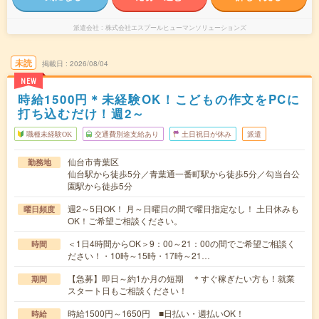
派遣会社
株式会社エスプールヒューマンソリューションズ
未読
掲載日
2026/08/04
NEW
時給1500円＊未経験OK！こどもの作文をPCに
打ち込むだけ！週2～
職種未経験OK
交通費別途支給あり
土日祝日が休み
派遣
仙台市青葉区
勤務地
仙台駅から徒歩5分／青葉通一番町駅から徒歩5分／勾当台公
園駅から徒歩5分
週2～5日OK！ 月～日曜日の間で曜日指定なし！ 土日休みも
曜日頻度
OK！ご希望ご相談ください。
＜1日4時間からOK＞9：00～21：00の間でご希望ご相談く
時間
ださい！・10時～15時・17時～21…
【急募】即日～約1か月の短期 ＊すぐ稼ぎたい方も！就業
期間
スタート日もご相談ください！
時給1500円～1650円 ■日払い・週払いOK！
時給