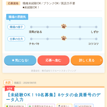
職種未経験OK / ブランクOK / 英語力不要
応募資格
■未経験OK！
職場の雰囲気
職場の様子
活気がある
しずか
仕事の仕方
テキパキ
コツコツ
気になる!
応募へ進む
詳しく見る
派遣会社
株式会社リクルートスタッフィング
未読
掲載日
2026/08/05
NEW
【未経験OK！10名募集】8ケタの会員番号のデ
ータ入力
職種未経験OK
交通費別途支給あり
残業なし
WEB登録OK