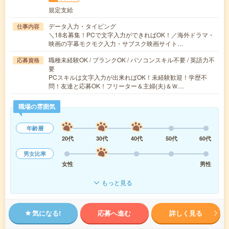
規定支給
データ入力・タイピング
仕事内容
＼18名募集！PCで文字入力ができればOK！／海外ドラマ・
映画の字幕モクモク入力・サブスク映画サイト…
職種未経験OK / ブランクOK / パソコンスキル不要 / 英語力不
応募資格
要
PCスキルは文字入力が出来ればOK！未経験歓迎！学歴不
問！友達と応募OK！フリーター＆主婦(夫)＆Ｗ…
職場の雰囲気
年齢層
20代
30代
40代
50代
60代
男女比率
女性
男性
もっと見る
気になる!
応募へ進む
詳しく見る