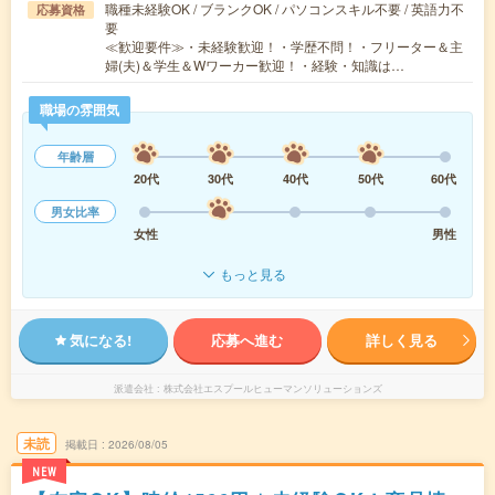
職種未経験OK / ブランクOK / パソコンスキル不要 / 英語力不
応募資格
要
≪歓迎要件≫・未経験歓迎！・学歴不問！・フリーター＆主
婦(夫)＆学生＆Wワーカー歓迎！・経験・知識は…
職場の雰囲気
年齢層
20代
30代
40代
50代
60代
男女比率
女性
男性
もっと見る
気になる!
応募へ進む
詳しく見る
派遣会社
株式会社エスプールヒューマンソリューションズ
未読
掲載日
2026/08/05
NEW