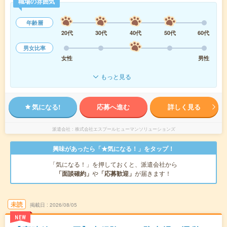
職場の雰囲気
年齢層
20代
30代
40代
50代
60代
男女比率
女性
男性
もっと見る
気になる!
応募へ進む
詳しく見る
派遣会社
株式会社エスプールヒューマンソリューションズ
興味があったら「★気になる！」をタップ！
「気になる！」を押しておくと、派遣会社から
「面談確約」
や
「応募歓迎」
が届きます！
未読
掲載日
2026/08/05
NEW