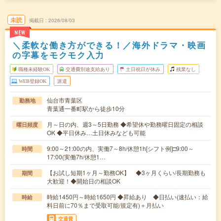
未読
掲載日
2026/08/03
NEW
＼柔軟な働き方ができる！／海外ドラマ・映画
の字幕をモクモク入力
職種未経験OK
交通費別途支給あり
土日祝日が休み
残業なし
WEB登録OK
派遣
仙台市青葉区
勤務地
青葉通一番町駅から徒歩10分
月～日の内、週3～5日勤務 ◆希望休や勤務曜日固定の相談
曜日頻度
OK ◆平日休み…土日休みなども可能
9:00～21:00の内、実働7～8h/休憩1h[シフト例]□9:00～
時間
17:00(実働7h/休憩1…
【お試し短期1ヶ月～勤務OK】 ◆3ヶ月くらい/長期勤務も
期間
大歓迎！◆開始日の相談OK
時給1450円～時給1650円 ◆昇給あり ◆日払い(速払い：給
時給
料日前に70％まで受取可能/規定有)＋月払い
交通費