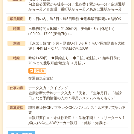
勾当台公園駅から徒歩---分／北四番丁駅から---分／広瀬通駅
から---分／青葉通一番町駅から---分／あおば通駅から---分
月～日の内、週3日～週5日勤務 ◆勤務曜日固定の相談OK
曜日頻度
≪勤務時間≫9:00～21:00の内、実働6～8h（休憩1h）
時間
□09:00～17:00(実働7h)□…
【お試し短期1ヶ月～勤務OK】3ヶ月くらい/長期勤務も大歓
期間
迎！ ◆即日～など、開始日の相談OK！
時給1450円 ◆昇給あり ◆日払い(速払い：給料日前に
時給
70％まで受取可能/規定有)＋月払い
交通費
交通費規定支給
データ入力・タイピング
仕事内容
健康診断の予約データ入力＊「氏名」「生年月日」「検診
日」など予約情報の入力＊専用システムへもくもくデ…
職種未経験OK / ブランクOK / パソコンスキル不要 / 英語力不
応募資格
要
≪歓迎要件≫・未経験歓迎！・学歴不問！・フリーター＆主
婦(夫)＆学生＆Wワーカー歓迎！・経験・知識は…