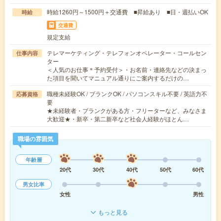
時給1260円～1500円＋交通費 ■昇給あり ■日・週払いOK
時給
交通費
規定支給
テレマーケティング・テレフォンオペレーター・コールセン
仕事内容
ター
＜人気のお仕事＊予約受付＞・お名前・連絡先などの決まっ
た項目を聞いてマニュアル通りにご案内するだけの…
職種未経験OK / ブランクOK / パソコンスキル不要 / 英語力不
応募資格
要
★未経験者・ブランクがある方・フリーターなど、みなさま
大歓迎★・新卒・第二新卒など社会人経験がほとん…
職場の雰囲気
年齢層
20代
30代
40代
50代
60代
男女比率
女性
男性
もっと見る