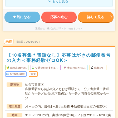
もっと見る
気になる!
応募へ進む
詳しく見る
派遣会社
株式会社グラスト 仙台オフィス
未読
掲載日
2026/08/01
【10名募集＊電話なし】応募はがきの郵便番号
の入力＜事務経験ゼロOK＞
職種未経験OK
交通費別途支給あり
土日祝日が休み
残業なし
WEB登録OK
派遣
仙台市青葉区
勤務地
広瀬通駅から徒歩5分／あおば通駅から---分／青葉通一番町
駅から---分／仙台(地下鉄)駅から---分／勾当台公園駅から---
分
月～日の内、週4日～週5日勤務 ◆勤務曜日固定の相談OK
曜日頻度
9:00～21:00の内、実働8h/休憩1h[シフト例]□9:00～18:00(実
時間