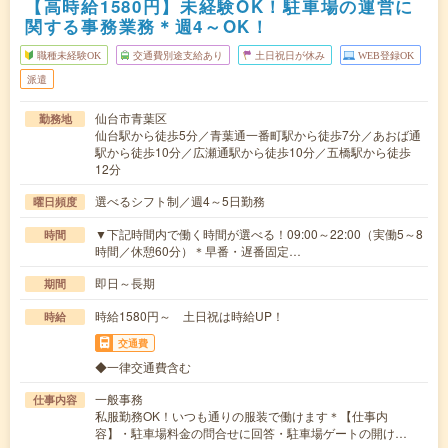
【高時給1580円】未経験OK！駐車場の運営に
関する事務業務＊週4～OK！
職種未経験OK
交通費別途支給あり
土日祝日が休み
WEB登録OK
派遣
仙台市青葉区
勤務地
仙台駅から徒歩5分／青葉通一番町駅から徒歩7分／あおば通
駅から徒歩10分／広瀬通駅から徒歩10分／五橋駅から徒歩
12分
選べるシフト制／週4～5日勤務
曜日頻度
▼下記時間内で働く時間が選べる！09:00～22:00（実働5～8
時間
時間／休憩60分）＊早番・遅番固定…
即日～長期
期間
時給1580円～ 土日祝は時給UP！
時給
交通費
◆一律交通費含む
一般事務
仕事内容
私服勤務OK！いつも通りの服装で働けます＊【仕事内
容】・駐車場料金の問合せに回答・駐車場ゲートの開け…