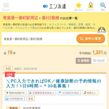
メニュー
気になる!
ログイン
検索
青葉通一番町駅周辺
×
週4日勤務
のお仕事一覧
青葉通一番町駅の派遣のお仕事情報です。
オフィスワーク・事務系
、
営業・販売・サ
ービス系
、
クリエイティブ系
などのお仕事を取り揃えています。週4日勤務の条件の他
に、
交通費別途支給あり
、
職種未経験OK
、
友だちと一緒の応募OK
などのこだわり条
件も取り揃えています。
条件の変更
青葉通一番町駅周辺 / 週4日勤務
19
1,331
全
件
平均時給:
円
時給順
新着順
未読
掲載日
2026/08/06
NEW
＼PC入力できればOK／健康診断の予約情報の
入力！1日6時間～＊30名募集！
職種未経験OK
交通費別途支給あり
土日祝日が休み
残業なし
WEB登録OK
派遣
仙台市青葉区
勤務地