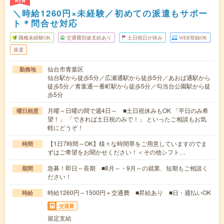
NEW
＼時給1260円×未経験／初めての派遣もサポー
ト＊問合せ対応
職種未経験OK
交通費別途支給あり
土日祝日が休み
WEB登録OK
派遣
仙台市青葉区
勤務地
仙台駅から徒歩5分／広瀬通駅から徒歩5分／あおば通駅から
徒歩5分／青葉通一番町駅から徒歩5分／勾当台公園駅から徒
歩5分
月曜～日曜の間で週4日～ ■土日祝休みもOK 「平日のみ希
曜日頻度
望！」 「できれば土日祝のみで！」 といったご相談もお気
軽にどうぞ！
【1日7時間～OK】様々な時間帯をご用意していますのでま
時間
ずはご希望をお聞かせください！＜その他シフト…
急募！即日～長期 ■8月～・9月～の就業、短期もご相談く
期間
ださい！
時給1260円～1500円＋交通費 ■昇給あり ■日・週払いOK
時給
交通費
規定支給