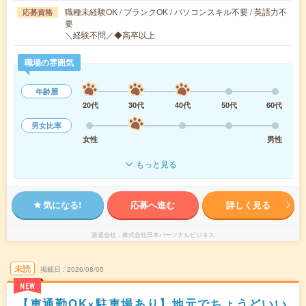
職種未経験OK / ブランクOK / パソコンスキル不要 / 英語力不
応募資格
要
＼経験不問／◆高卒以上
職場の雰囲気
年齢層
20代
30代
40代
50代
60代
男女比率
女性
男性
もっと見る
気になる!
応募へ進む
詳しく見る
派遣会社
株式会社日本パーソナルビジネス
未読
掲載日
2026/08/05
NEW
【車通勤OK×駐車場あり】地元でちょうどいい