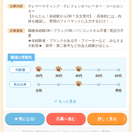
テレマーケティング・テレフォンオペレーター・コールセン
仕事内容
ター
【かんたん！未経験からOK＊注文受付】・具体的には…内
容を確認し、専用のフォーマットに入力するだけ！…
職種未経験OK / ブランクOK / パソコンスキル不要 / 英語力不
応募資格
要
★未経験者・ブランクがある方・フリーターなど、みなさま
大歓迎★・新卒・第二新卒など社会人経験がほとん…
職場の雰囲気
年齢層
20代
30代
40代
50代
60代
男女比率
女性
男性
もっと見る
気になる!
応募へ進む
詳しく見る
派遣会社
株式会社ウィルオブ・ワーク コール&オフィスデザイン事業部