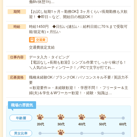
働8h/休憩1h)…
【お試し短期1ヶ月～勤務OK】3ヶ月くらい/長期勤務も大歓
期間
迎！ ◆即日～など、開始日の相談OK！
時給1450円 ◆日払い(速払い：給料日前に70％まで受取可
時給
能/規定有)＋月払い
交通費
交通費規定支給
データ入力・タイピング
仕事内容
【電話なし×長期も歓迎】シンプル作業でしっかり稼げる！
＼人気のルーティンワーク！／PCで文字が打てれ…
職種未経験OK / ブランクOK / パソコンスキル不要 / 英語力不
応募資格
要
≪歓迎要件≫・未経験歓迎！・学歴不問！・フリーター＆主
婦(夫)＆学生＆Wワーカー歓迎！・経験・知識は…
職場の雰囲気
年齢層
20代
30代
40代
50代
60代
男女比率