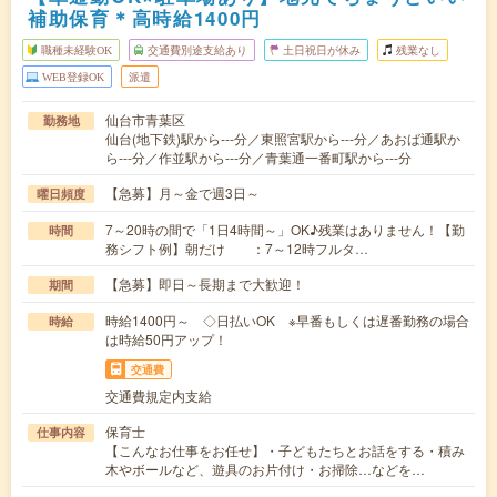
補助保育＊高時給1400円
職種未経験OK
交通費別途支給あり
土日祝日が休み
残業なし
WEB登録OK
派遣
仙台市青葉区
勤務地
仙台(地下鉄)駅から---分／東照宮駅から---分／あおば通駅か
ら---分／作並駅から---分／青葉通一番町駅から---分
【急募】月～金で週3日～
曜日頻度
7～20時の間で「1日4時間～」OK♪残業はありません！【勤
時間
務シフト例】朝だけ ：7～12時フルタ…
【急募】即日～長期まで大歓迎！
期間
時給1400円～ ◇日払いOK ※早番もしくは遅番勤務の場合
時給
は時給50円アップ！
交通費
交通費規定内支給
保育士
仕事内容
【こんなお仕事をお任せ】・子どもたちとお話をする・積み
木やボールなど、遊具のお片付け・お掃除…などを…