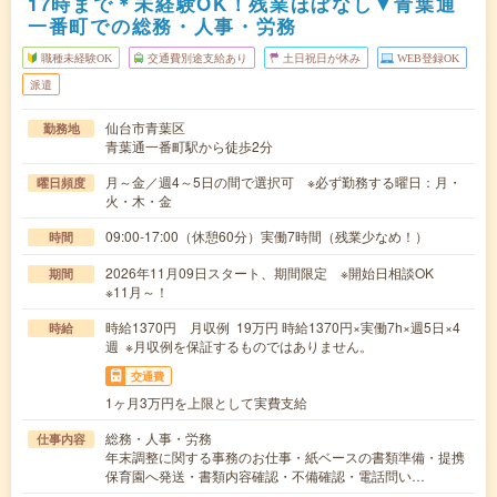
17時まで＊未経験OK！残業ほぼなし▼青葉通
一番町での総務・人事・労務
職種未経験OK
交通費別途支給あり
土日祝日が休み
WEB登録OK
派遣
仙台市青葉区
勤務地
青葉通一番町駅から徒歩2分
月～金／週4～5日の間で選択可 ※必ず勤務する曜日：月・
曜日頻度
火・木・金
09:00-17:00（休憩60分）実働7時間（残業少なめ！）
時間
2026年11月09日スタート、期間限定 ※開始日相談OK
期間
※11月～！
時給1370円 月収例 19万円 時給1370円×実働7h×週5日×4
時給
週 ※月収例を保証するものではありません。
交通費
1ヶ月3万円を上限として実費支給
総務・人事・労務
仕事内容
年末調整に関する事務のお仕事・紙ベースの書類準備・提携
保育園へ発送・書類内容確認・不備確認・電話問い…