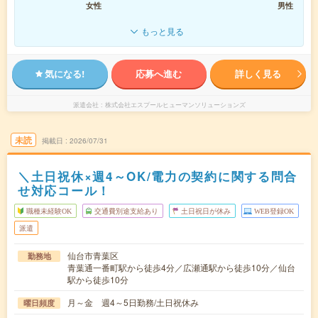
女性
男性
もっと見る
気になる!
応募へ進む
詳しく見る
派遣会社
株式会社エスプールヒューマンソリューションズ
未読
掲載日
2026/07/31
＼土日祝休×週4～OK/電力の契約に関する問合
せ対応コール！
職種未経験OK
交通費別途支給あり
土日祝日が休み
WEB登録OK
派遣
仙台市青葉区
勤務地
青葉通一番町駅から徒歩4分／広瀬通駅から徒歩10分／仙台
駅から徒歩10分
月～金 週4～5日勤務/土日祝休み
曜日頻度