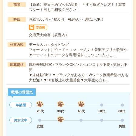
【急募】即日～約1か月の短期 ＊すぐ稼ぎたい方も！就業
期間
スタート日もご相談ください！
時給1500円～1650円 ■日払い・週払いOK！
時給
交通費
交通費支給有（規定内）
データ入力・タイピング
仕事内容
フォーマットに沿って＊コツコツ入力！音楽アプリの歌詞や
アーティストのデータを専用端末にこつこつ入力し…
職種未経験OK / ブランクOK / パソコンスキル不要 / 英語力不
応募資格
要
▼未経験OK！▼ブランクがある方・Wワーク副業希望の方も
大歓迎！▼10名以上の大量募集▼大学生の方も…
職場の雰囲気
年齢層
20代
30代
40代
50代
60代
男女比率
女性
男性