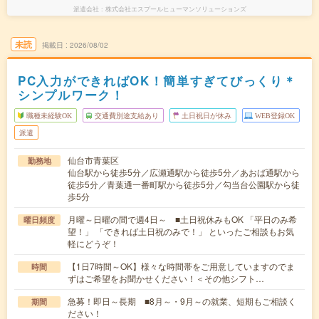
派遣会社
株式会社エスプールヒューマンソリューションズ
未読
掲載日
2026/08/02
PC入力ができればOK！簡単すぎてびっくり＊
シンプルワーク！
職種未経験OK
交通費別途支給あり
土日祝日が休み
WEB登録OK
派遣
仙台市青葉区
勤務地
仙台駅から徒歩5分／広瀬通駅から徒歩5分／あおば通駅から
徒歩5分／青葉通一番町駅から徒歩5分／勾当台公園駅から徒
歩5分
月曜～日曜の間で週4日～ ■土日祝休みもOK 「平日のみ希
曜日頻度
望！」 「できれば土日祝のみで！」 といったご相談もお気
軽にどうぞ！
【1日7時間～OK】様々な時間帯をご用意していますのでま
時間
ずはご希望をお聞かせください！＜その他シフト…
急募！即日～長期 ■8月～・9月～の就業、短期もご相談く
期間
ださい！