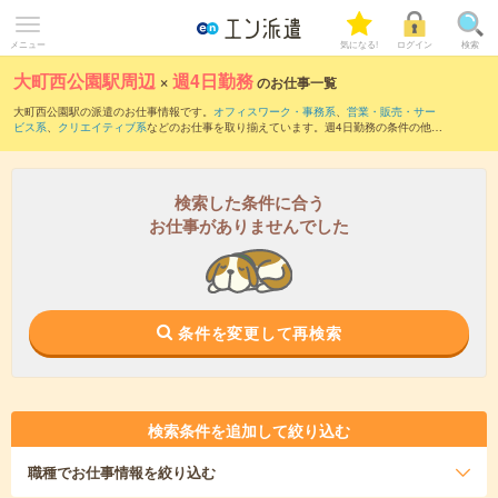
メニュー
気になる!
ログイン
検索
大町西公園駅周辺
×
週4日勤務
のお仕事一覧
大町西公園駅の派遣のお仕事情報です。
オフィスワーク・事務系
、
営業・販売・サー
ビス系
、
クリエイティブ系
などのお仕事を取り揃えています。週4日勤務の条件の他
に、
交通費別途支給あり
、
職種未経験OK
、
友だちと一緒の応募OK
などのこだわり条
件も取り揃えています。
検索した条件に合う
お仕事がありませんでした
条件を変更して再検索
検索条件を追加して絞り込む
職種
でお仕事情報を絞り込む