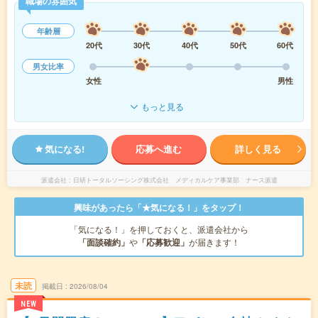
職場の雰囲気
年齢層
20代
30代
40代
50代
60代
男女比率
女性
男性
もっと見る
気になる!
応募へ進む
詳しく見る
派遣会社
日研トータルソーシング株式会社 メディカルケア事業部 ナース派遣
興味があったら「★気になる！」をタップ！
「気になる！」を押しておくと、派遣会社から
「面談確約」
や
「応募歓迎」
が届きます！
未読
掲載日
2026/08/04
NEW