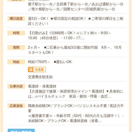
愛子駅から---分／北四番丁駅から---分／あおば通駅から---分
／熊ケ根駅から---分／国際センター(宮城県)駅から---分
週3日～OK！ ★曜日固定の相談OK！ ★ご希望の曜日をご相
曜日頻度
談ください！
【日勤のみ】1日6時間～OK！≪シフト例≫・9:00～
時間
15:45 （45分休憩）・11:00～17:…
2ヶ月～ ■ご応募から最短3日後に開始可能 9月～、10月
期間
スタートもOK！
時給1750円～ ■週払いOK
時給
交通費
交通費全額支給
看護師・准看護師
仕事内容
【介護施設で健康・体調管理がメイン＊看護師】▼具体的に
は…○バイタルチェック 体温・脈拍・呼吸・血圧…
職種未経験OK / ブランクOK / パソコンスキル不要 / 英語力不
応募資格
要
≪履歴書不要≫・年齢不問（50代・60代の方も活躍中！）・
未経験OK・ブランクOK・看護師資格（准看…