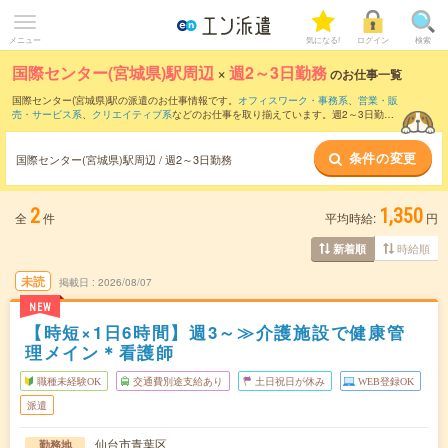
メニュー
気になる!
ログイン
検索
国際センター(宮城県)駅周辺
×
週2～3日勤務
のお仕事一覧
国際センター(宮城県)駅の派遣のお仕事情報です。
オフィスワーク・事務系
、
営業・販
売・サービス系
、
クリエイティブ系
などのお仕事を取り揃えています。週2～3日勤務
の条件の他に、
交通費別途支給あり
、
職種未経験OK
、
友だちと一緒の応募OK
などの
こだわり条件も取り揃えています。
条件の変更
国際センター(宮城県)駅周辺 / 週2～3日勤務
2
1,350
全
件
平均時給:
円
時給順
新着順
未読
掲載日
2026/08/07
NEW
【時短×1日6時間】週3～≫介護施設で健康管
理メイン＊看護師
職種未経験OK
交通費別途支給あり
土日祝日が休み
WEB登録OK
派遣
仙台市青葉区
勤務地