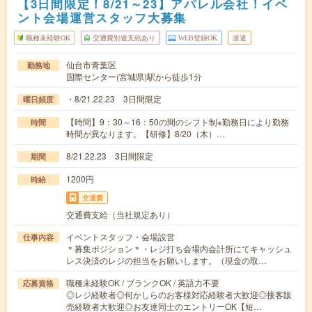
【3日間限定！8/21～23】アパレル会社！イベ
ント会場運営スタッフ大募集
職種未経験OK
交通費別途支給あり
WEB登録OK
派遣
仙台市青葉区
勤務地
国際センター(宮城県)駅から徒歩1分
・8/21.22.23 3日間限定
曜日頻度
【時間】9：30～16：50の間のシフト制※勤務日により勤務
時間
時間が異なります。【研修】8/20（木）…
8/21.22.23 3日間限定
期間
1200円
時給
交通費
交通費支給（当社規定あり）
イベントスタッフ・会場設営
仕事内容
＊募集ポジション＊・レジ打ち会場内会計所にてキャッシュ
レス決済のレジの担当をお願いします。（現金の取…
職種未経験OK / ブランクOK / 英語力不要
応募資格
◎レジ経験者◎何かしらのお客様対応経験者大歓迎◎接客販
売経験者大歓迎◎お友達同士のエントリーOK【短…