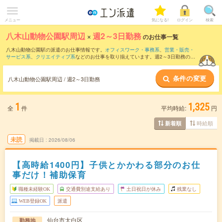
メニュー
気になる!
ログイン
検索
八木山動物公園駅周辺
×
週2～3日勤務
のお仕事一覧
八木山動物公園駅の派遣のお仕事情報です。
オフィスワーク・事務系
、
営業・販売・
サービス系
、
クリエイティブ系
などのお仕事を取り揃えています。週2～3日勤務の条
件の他に、
交通費別途支給あり
、
職種未経験OK
、
友だちと一緒の応募OK
などのこだ
わり条件も取り揃えています。
条件の変更
八木山動物公園駅周辺 / 週2～3日勤務
1
1,325
全
件
平均時給:
円
時給順
新着順
未読
掲載日
2026/08/06
【高時給1400円】子供とかかわる部分のお仕
事だけ！補助保育
職種未経験OK
交通費別途支給あり
土日祝日が休み
残業なし
WEB登録OK
派遣
仙台市太白区
勤務地