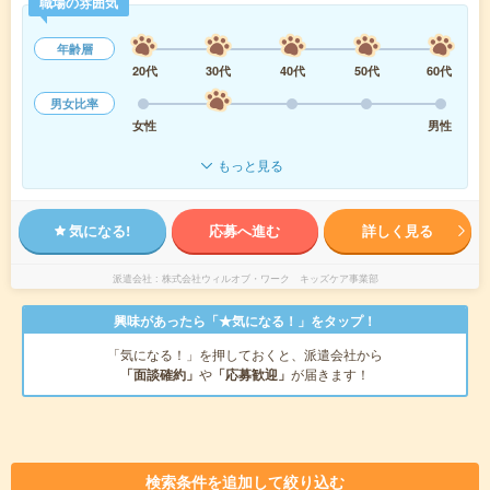
職場の雰囲気
年齢層
20代
30代
40代
50代
60代
男女比率
女性
男性
もっと見る
気になる!
応募へ進む
詳しく見る
派遣会社
株式会社ウィルオブ・ワーク キッズケア事業部
興味があったら「★気になる！」をタップ！
「気になる！」を押しておくと、派遣会社から
「面談確約」
や
「応募歓迎」
が届きます！
検索条件を追加して絞り込む