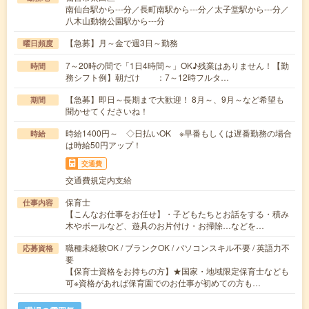
南仙台駅から---分／長町南駅から---分／太子堂駅から---分／
八木山動物公園駅から---分
【急募】月～金で週3日～勤務
曜日頻度
7～20時の間で「1日4時間～」OK♪残業はありません！【勤
時間
務シフト例】朝だけ ：7～12時フルタ…
【急募】即日～長期まで大歓迎！ 8月～、9月～など希望も
期間
聞かせてくださいね！
時給1400円～ ◇日払いOK ※早番もしくは遅番勤務の場合
時給
は時給50円アップ！
交通費
交通費規定内支給
保育士
仕事内容
【こんなお仕事をお任せ】・子どもたちとお話をする・積み
木やボールなど、遊具のお片付け・お掃除…などを…
職種未経験OK / ブランクOK / パソコンスキル不要 / 英語力不
応募資格
要
【保育士資格をお持ちの方】★国家・地域限定保育士なども
可※資格があれば保育園でのお仕事が初めての方も…