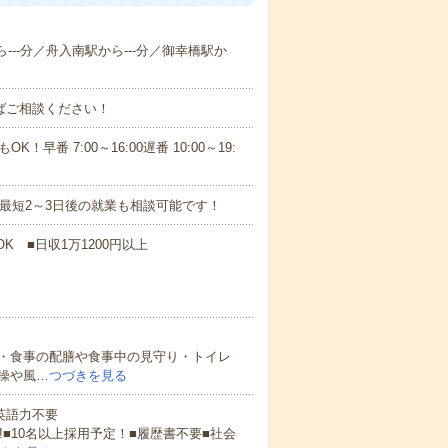
---分／舟入南駅から---分／御幸橋駅か
ればご相談ください！
！早番 7:00～16:00遅番 10:00～19:
最短2～3日後の就業も相談可能です！
K ■日収1万1200円以上
・食事の配膳や食事中の見守り・トイレ
操や風…
つづきを見る
 英語力不要
!■10名以上採用予定！■履歴書不要■社会