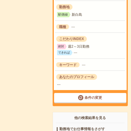
勤務地
新白島
駅/路線
職種
---
こだわりINDEX
週2～3日勤務
絶対
---
できれば
キーワード
---
あなたのプロフィール
---
条件の変更
他の検索結果を見る
勤務地でお仕事情報をさがす