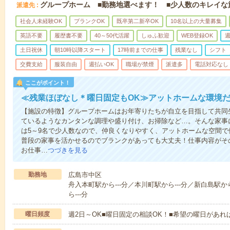
グループホーム ■勤務地選べます！ ■少人数のキレイな
派遣先
社会人未経験OK
ブランクOK
既卒第二新卒OK
10名以上の大量募集
英語不要
履歴書不要
40～50代活躍
しゅふ歓迎
WEB登録OK
週
土日祝休
朝10時以降スタート
17時前までの仕事
残業なし
シフト
交費支給
服装自由
週払いOK
職場が禁煙
派遣多
電話対応なし
ここがポイント！
≪残業ほぼなし＊曜日固定もOK≫アットホームな環境
【施設の特徴】グループホームはお年寄りたちが自立を目指して共同
ているようなカンタンな調理や盛り付け、お掃除など…。そんな家事
は5～9名で少人数なので、仲良くなりやすく、アットホームな空間
普段の家事を活かせるのでブランクがあっても大丈夫！仕事内容がそ
お仕事…
つづきを見る
勤務地
広島市中区
舟入本町駅から---分／本川町駅から---分／新白島駅から
ら---分
曜日頻度
週2日～OK■曜日固定の相談OK！■希望の曜日があ