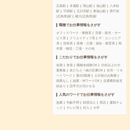
広島駅
本通駅
岡山駅
福山駅
八本松
駅
可部駅
五日市駅
東福山駅
県庁前
(広島県)駅
横川(広島県)駅
職種でお仕事情報をさがす
オフィスワーク・事務系
営業・販売・サー
ビス系
クリエイティブ系
IT・エンジニア
系
技術系
医療・介護・福祉・教育系
軽
作業・物流・工場・その他
こだわりでお仕事情報をさがす
短期
単発
職種未経験OK
10名以上の大
量募集
友だちと一緒の応募OK
在宅・リモ
ートワーク
週4日勤務
土日祝のみ勤務
残業なし
副業・WワークOK
交通費別途支
給あり
語学力が活かせる
人気のワードでお仕事情報をさがす
急募
年齢不問
財団法人
英語
書類チェ
ック
テレビ局
封入
大学