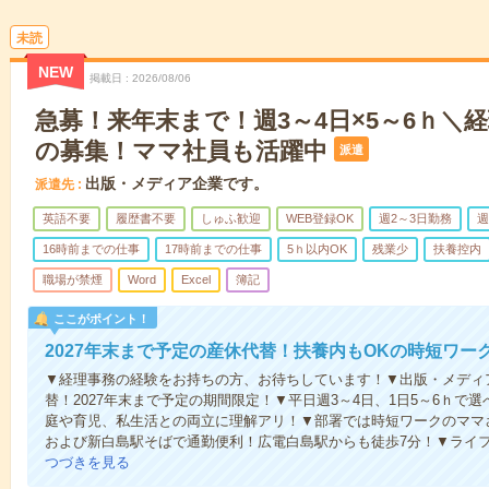
未読
NEW
掲載日
2026/08/06
急募！来年末まで！週3～4日×5～6ｈ＼
の募集！ママ社員も活躍中
派遣
出版・メディア企業です。
派遣先
英語不要
履歴書不要
しゅふ歓迎
WEB登録OK
週2～3日勤務
週
16時前までの仕事
17時前までの仕事
5ｈ以内OK
残業少
扶養控内
職場が禁煙
Word
Excel
簿記
ここがポイント！
2027年末まで予定の産休代替！扶養内もOKの時短ワー
▼経理事務の経験をお持ちの方、お待ちしています！▼出版・メディ
替！2027年末まで予定の期間限定！▼平日週3～4日、1日5～6ｈで
庭や育児、私生活との両立に理解アリ！▼部署では時短ワークのママ
および新白島駅そばで通勤便利！広電白島駅からも徒歩7分！▼ライ
つづきを見る