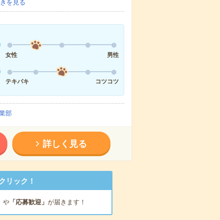
きを見る
女性
男性
テキパキ
コツコツ
業部
詳しく見る
クリック！
」
や
「応募歓迎」
が届きます！