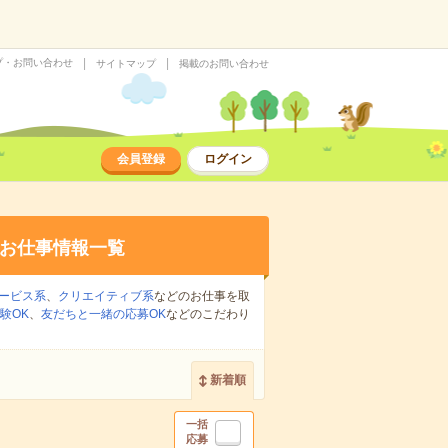
プ・お問い合わせ
サイトマップ
掲載のお問い合わせ
会員登録
ログイン
お仕事情報一覧
ービス系
、
クリエイティブ系
などのお仕事を取
験OK
、
友だちと一緒の応募OK
などのこだわり
新着順
一括
応募