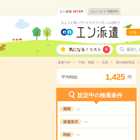
エン派遣
3674
件
エンバイト
7257
件
ちょうど良いワークライフバランスが叶う
中国・
気になる！リスト
0
保存し
派遣TOP
中国・四国
広島
新白島駅周辺
,
1
4
2
5
平均時給:
円
設定中の検索条件
期間
---
派遣形式
---
時給
---