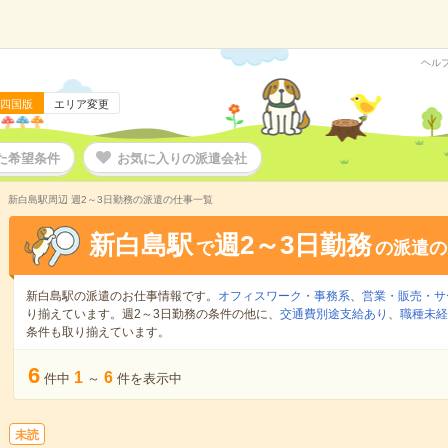
ヘル
四国版
エリア変更
た希望条件
お気に入りの派遣会社
新白島駅周辺 週2～3日勤務の派遣の仕事一覧
新白島駅
週2～3日勤務
で
の派遣の
新白島駅の派遣のお仕事情報です。
オフィスワーク・事務系
、
営業・販売・サ
り揃えています。週2～3日勤務の条件の他に、
交通費別途支給あり
、
職種未経
条件も取り揃えています。
6
1
6
件中
～
件を表示中
未読