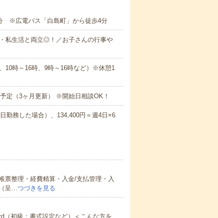
7分 ※広電バス「白島町」から徒歩4分
庭・私生活と両立◎！／お子さんの行事や
時、10時～16時、9時～16時など）※休憩1
日予定（3ヶ月更新） ※開始日相談OK！
2日勤務した場合）、134,400円＝週4日×6
帳票整理・経費精算・入金/支払管理・入
（呈…
つづきを見る
Word（初級：書式設定など）＜こんな方を