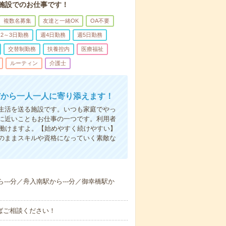
施設でのお仕事です！
複数名募集
友達と一緒OK
OA不要
2～3日勤務
週4日勤務
週5日勤務
交替制勤務
扶養控内
医療福祉
ルーティン
介護士
だから一人一人に寄り添えます！
生活を送る施設です。いつも家庭でやっ
に近いこともお仕事の一つです。利用者
で働けますよ。【始めやすく続けやすい】
のままスキルや資格になっていく素敵な
---分／舟入南駅から---分／御幸橋駅か
ればご相談ください！