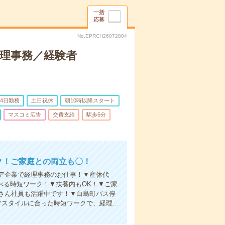
一括
応募
No.EPRCH26072804
経理事務／経験者
4日勤務
土日祝休
朝10時以降スタート
マスコミ広告
交費支給
駅歩5分
ク！ご家庭との両立も〇！
ア企業で経理事務のお仕事！▼産休代
選べる時短ワーク！▼扶養内もOK！▼ご家
さん社員も活躍中です！▼白島町バス停
フスタイルに合った時短ワークで、経理…