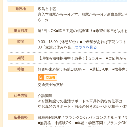
勤務地
広島市中区
舟入本町駅から---分／本川町駅から---分／新白島駅から
ら---分
曜日頻度
週2日～OK■曜日固定の相談OK！■希望の曜日があ
時間
9:00～18:00（休憩60分）■ご希望があれば下記シフトもOK
00「家族と休みを合…
つづきを見る
期間
【現在も積極採用中！急募！】2カ月～ ■ご応募から
時給
無資格未経験：時給1400円～ ■週払いOK ■扶養内O
交通費
交通費全額支給
仕事内容
介護関連
≪介護施設での生活サポート≫▽具体的なお仕事は…
やお風呂のサポート・散歩の付き添いやお話相手・体
応募資格
職種未経験OK / ブランクOK / パソコンスキル不要 /
■無資格・未経験OK！■年齢・学歴不問！ブランクOK