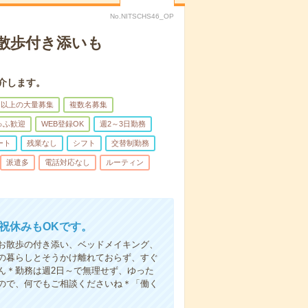
No.NITSCHS46_OP
散歩付き添いも
介します。
名以上の大量募集
複数名募集
ゅふ歓迎
WEB登録OK
週2～3日勤務
ート
残業なし
シフト
交替制勤務
派遣多
電話対応なし
ルーティン
日祝休みもOKです。
お散歩の付き添い、ベッドメイキング、
の暮らしとそうかけ離れておらず、すぐ
ん＊勤務は週2日～で無理せず、ゆった
ので、何でもご相談くださいね＊「働く