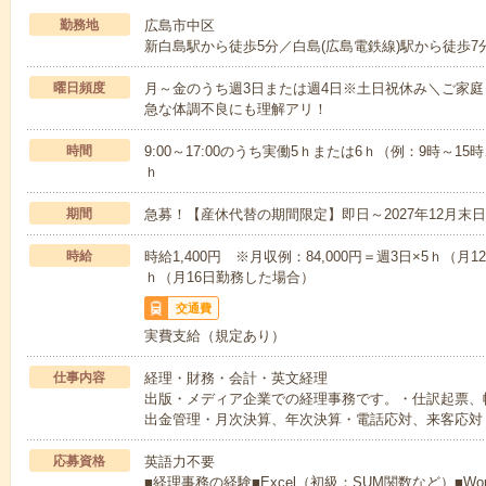
勤務地
広島市中区
新白島駅から徒歩5分／白島(広島電鉄線)駅から徒歩
曜日頻度
月～金のうち週3日または週4日※土日祝休み＼ご家
急な体調不良にも理解アリ！
時間
9:00～17:00のうち実働5ｈまたは6ｈ（例：9時～15
ｈ
期間
急募！【産休代替の期間限定】即日～2027年12月末
時給
時給1,400円 ※月収例：84,000円＝週3日×5ｈ（月1
ｈ（月16日勤務した場合）
交通費
実費支給（規定あり）
仕事内容
経理・財務・会計・英文経理
出版・メディア企業での経理事務です。・仕訳起票、
出金管理・月次決算、年次決算・電話応対、来客応対
応募資格
英語力不要
■経理事務の経験■Excel（初級：SUM関数など）■