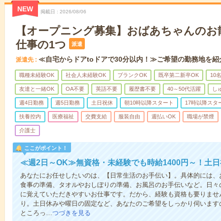
NEW
掲載日
2026/08/06
【オープニング募集】おばあちゃんのお
仕事の1つ
派遣
≪自宅からドアtoドアで30分以内！≫ご希望の勤務地を紹
派遣先
職種未経験OK
社会人未経験OK
ブランクOK
既卒第二新卒OK
10
友達と一緒OK
OA不要
英語不要
履歴書不要
40～50代活躍
し
週4日勤務
週5日勤務
土日祝休
朝10時以降スタート
17時以降スタ
扶養控内
医療福祉
交費支給
服装自由
週払いOK
職場が禁煙
介護士
ここがポイント！
≪週2日～OK≫無資格・未経験でも時給1400円～！土
あなたにお任せしたいのは、【日常生活のお手伝い】。具体的には、
食事の準備、タオルやおしぼりの準備、お風呂のお手伝いなど。日々
に覚えていただきやすいお仕事です。だから、経験も資格も要りませ
り。土日休みや曜日の固定など、あなたのご希望をしっかり伺います
ところっ…
つづきを見る