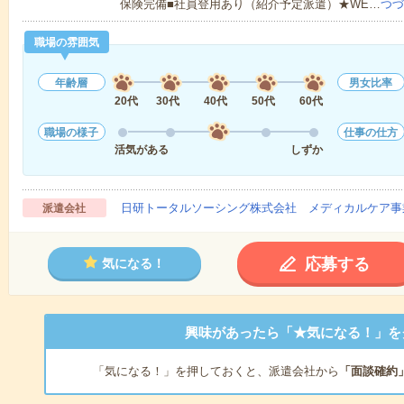
保険完備■社員登用あり（紹介予定派遣）★WE…
つづ
職場の雰囲気
年齢層
男女比率
20代
30代
40代
50代
60代
職場の様子
仕事の仕方
活気がある
しずか
日研トータルソーシング株式会社 メディカルケア事
派遣会社
応募する
気になる！
興味があったら「★気になる！」を
「気になる！」を押しておくと、派遣会社から
「面談確約