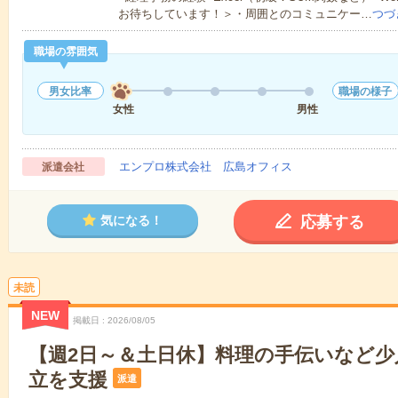
お待ちしています！＞・周囲とのコミュニケー…
つづ
職場の雰囲気
男女比率
職場の様子
女性
男性
エンプロ株式会社 広島オフィス
派遣会社
応募する
気になる！
未読
NEW
掲載日
2026/08/05
【週2日～＆土日休】料理の手伝いなど少
立を支援
派遣