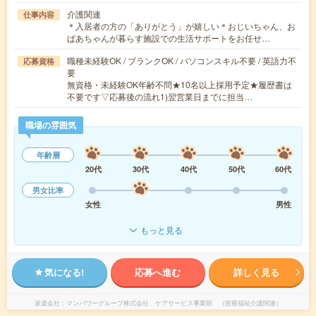
介護関連
仕事内容
＊入居者の方の「ありがとう」が嬉しい＊おじいちゃん、お
ばあちゃんが暮らす施設での生活サポートをお任せ…
職種未経験OK / ブランクOK / パソコンスキル不要 / 英語力不
応募資格
要
無資格・未経験OK年齢不問★10名以上採用予定★履歴書は
不要です▽応募後の流れ1)翌営業日までに担当…
職場の雰囲気
年齢層
20代
30代
40代
50代
60代
男女比率
女性
男性
もっと見る
気になる!
応募へ進む
詳しく見る
派遣会社
マンパワーグループ株式会社 ケアサービス事業部 （医療福祉介護関連）