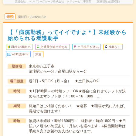
派遣会社
マンパワーグループ株式会社 ケアサービス事業部 （医療福祉介護関連）
未読
掲載日
2026/08/02
【「病院勤務」ってイイですよ＊】未経験から
始められる看護助手
職種未経験OK
交通費別途支給あり
土日祝日が休み
残業なし
WEB登録OK
派遣
東京都八王子市
勤務地
清滝駅から---分／高尾山駅から---分
週2日～5日OK（月～金） ★土日休みOK
曜日頻度
★1日6時間～の時短シフトOK★都合に合わせてシフトが決
時間
められますシフト例：7：00～16：009：…
開始日はご相談ください！ ★急募 ★職場が気に入れば、
期間
長期でも働けます！
無資格未経験：時給1600円～ 経験者：時給1800円～★日
時給
払い／週払い制度あり（月払いも選べます）※稼働開始時は
手続き完了次第のお支払いとなります。