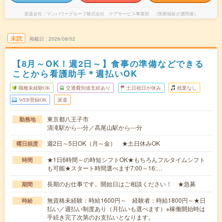
派遣会社
マンパワーグループ株式会社 ケアサービス事業部 （医療福祉介護関連）
未読
掲載日
2026/08/02
【8月～OK！週2日～】食事の準備などできる
ことから看護助手＊週払いOK
職種未経験OK
交通費別途支給あり
土日祝日が休み
残業なし
WEB登録OK
派遣
東京都八王子市
勤務地
清滝駅から---分／高尾山駅から---分
週2日～5日OK（月～金） ★土日休みOK
曜日頻度
★1日6時間～の時短シフトOK★もちろんフルタイムシフト
時間
も可能★スタート時間選べます7:00～16:…
長期のお仕事です。開始日はご相談ください！ ★急募
期間
無資格未経験：時給1600円～ 経験者：時給1800円～★日
時給
払い／週払い制度あり（月払いも選べます）※稼働開始時は
手続き完了次第のお支払いとなります。