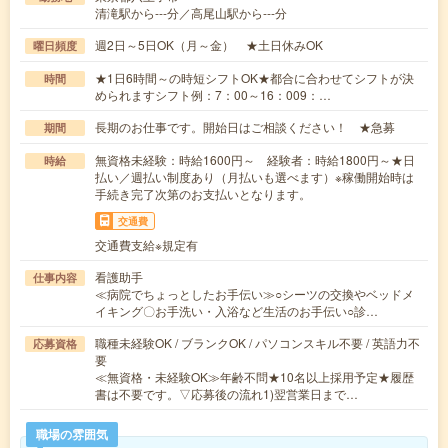
清滝駅から---分／高尾山駅から---分
週2日～5日OK（月～金） ★土日休みOK
曜日頻度
★1日6時間～の時短シフトOK★都合に合わせてシフトが決
時間
められますシフト例：7：00～16：009：…
長期のお仕事です。開始日はご相談ください！ ★急募
期間
無資格未経験：時給1600円～ 経験者：時給1800円～★日
時給
払い／週払い制度あり（月払いも選べます）※稼働開始時は
手続き完了次第のお支払いとなります。
交通費
交通費支給※規定有
看護助手
仕事内容
≪病院でちょっとしたお手伝い≫○シーツの交換やベッドメ
イキング〇お手洗い・入浴など生活のお手伝い○診…
職種未経験OK / ブランクOK / パソコンスキル不要 / 英語力不
応募資格
要
≪無資格・未経験OK≫年齢不問★10名以上採用予定★履歴
書は不要です。▽応募後の流れ1)翌営業日まで…
職場の雰囲気