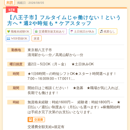
未読
掲載日
2026/08/05
NEW
【八王子市】フルタイムじゃ働けない！という
方へ＊週2や時短も＊ケアスタッフ
職種未経験OK
交通費別途支給あり
土日祝日が休み
残業なし
WEB登録OK
派遣
東京都八王子市
勤務地
清滝駅から---分／高尾山駅から---分
週2日～5日OK（月～金） ★土日休みOK
曜日頻度
★1日6時間～の時短シフトOK★スタート時間選べます！
時間
7:00～16:009:00～17:0011:…
開始日はご相談ください！ ★急募 ★職場が気に入れば、
期間
長期でも働けます！
無資格未経験：時給1600円～ 経験者：時給1800円～ ★
時給
日払い／週払い制度あり（月払いも選べます）※稼働開始時
は手続き完了次第のお支払いとなります。
交通費
交通費全額支給※規定有