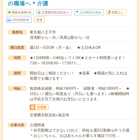
の職場へ＊介護
職種未経験OK
交通費別途支給あり
土日祝日が休み
残業なし
WEB登録OK
派遣
東京都八王子市
勤務地
清滝駅から---分／高尾山駅から---分
週2日～5日OK（月～金） ★土日休みOK
曜日頻度
★1日6時間～の時短シフトOK★スタート時間選べます！
時間
7:00～16:009:00～17:0011:…
開始日はご相談ください！ ★急募 ★職場が気に入れば、
期間
長期でも働けます！
無資格未経験：時給1600円～ 経験者：時給1800円～ ★
時給
日払い／週払い制度あり（月払いも選べます）※稼働開始時
は手続き完了次第のお支払いとなります。
交通費
交通費全額支給※規定有
介護関連
仕事内容
＊在宅勤務はできないけれど、時短も週2日勤務も叶う介護
＊おじいちゃん、おばあちゃんが暮らす施設での生…