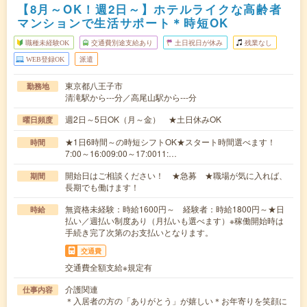
【8月～OK！週2日～】ホテルライクな高齢者
マンションで生活サポート＊時短OK
職種未経験OK
交通費別途支給あり
土日祝日が休み
残業なし
WEB登録OK
派遣
東京都八王子市
勤務地
清滝駅から---分／高尾山駅から---分
週2日～5日OK（月～金） ★土日休みOK
曜日頻度
★1日6時間～の時短シフトOK★スタート時間選べます！
時間
7:00～16:009:00～17:0011:…
開始日はご相談ください！ ★急募 ★職場が気に入れば、
期間
長期でも働けます！
無資格未経験：時給1600円～ 経験者：時給1800円～★日
時給
払い／週払い制度あり（月払いも選べます）※稼働開始時は
手続き完了次第のお支払いとなります。
交通費
交通費全額支給※規定有
介護関連
仕事内容
＊入居者の方の「ありがとう」が嬉しい＊お年寄りを笑顔に