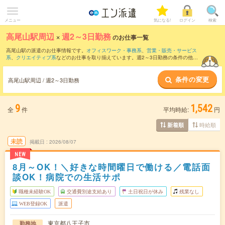
メニュー
気になる!
ログイン
検索
高尾山駅周辺
×
週2～3日勤務
のお仕事一覧
高尾山駅の派遣のお仕事情報です。
オフィスワーク・事務系
、
営業・販売・サービス
系
、
クリエイティブ系
などのお仕事を取り揃えています。週2～3日勤務の条件の他
に、
交通費別途支給あり
、
職種未経験OK
、
友だちと一緒の応募OK
などのこだわり条
件も取り揃えています。
条件の変更
高尾山駅周辺 / 週2～3日勤務
9
1,542
全
件
平均時給:
円
時給順
新着順
未読
掲載日
2026/08/07
NEW
8月～OK！＼好きな時間曜日で働ける／電話面
談OK！病院での生活サポ
職種未経験OK
交通費別途支給あり
土日祝日が休み
残業なし
WEB登録OK
派遣
東京都八王子市
勤務地