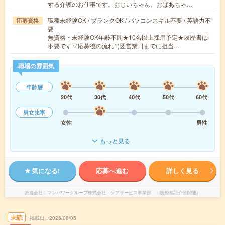
する介護のお仕事です。おじいちゃん、おばあちゃ…
職種未経験OK / ブランクOK / パソコンスキル不要 / 英語力不
応募資格
要
無資格・未経験OK年齢不問★10名以上採用予定★履歴書は
不要です▽応募後の流れ1)翌営業日までに担当…
職場の雰囲気
年齢層
20代
30代
40代
50代
60代
男女比率
女性
男性
もっと見る
気になる!
応募へ進む
詳しく見る
派遣会社
マンパワーグループ株式会社 ケアサービス事業部 （医療福祉介護関連）
未読
掲載日
2026/08/05