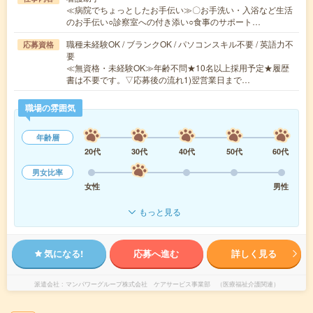
≪病院でちょっとしたお手伝い≫〇お手洗い・入浴など生活
のお手伝い○診察室への付き添い○食事のサポート…
職種未経験OK / ブランクOK / パソコンスキル不要 / 英語力不
応募資格
要
≪無資格・未経験OK≫年齢不問★10名以上採用予定★履歴
書は不要です。▽応募後の流れ1)翌営業日まで…
職場の雰囲気
年齢層
20代
30代
40代
50代
60代
男女比率
女性
男性
もっと見る
気になる!
応募へ進む
詳しく見る
派遣会社
マンパワーグループ株式会社 ケアサービス事業部 （医療福祉介護関連）