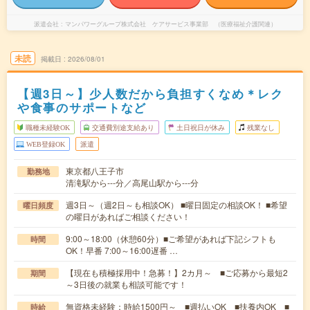
派遣会社
マンパワーグループ株式会社 ケアサービス事業部 （医療福祉介護関連）
未読
掲載日
2026/08/01
【週3日～】少人数だから負担すくなめ＊レク
や食事のサポートなど
職種未経験OK
交通費別途支給あり
土日祝日が休み
残業なし
WEB登録OK
派遣
東京都八王子市
勤務地
清滝駅から---分／高尾山駅から---分
週3日～（週2日～も相談OK） ■曜日固定の相談OK！ ■希望
曜日頻度
の曜日があればご相談ください！
9:00～18:00（休憩60分）■ご希望があれば下記シフトも
時間
OK！早番 7:00～16:00遅番 …
【現在も積極採用中！急募！】2カ月～ ■ご応募から最短2
期間
～3日後の就業も相談可能です！
無資格未経験：時給1500円～ ■週払いOK ■扶養内OK ■
時給