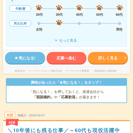
年齢層
20代
30代
40代
50代
60代
男女比率
女性
男性
もっと見る
気になる!
応募へ進む
詳しく見る
派遣会社
マンパワーグループ株式会社 ケアサービス事業部 （医療福祉介護関連）
興味があったら「★気になる！」をタップ！
「気になる！」を押しておくと、派遣会社から
「面談確約」
や
「応募歓迎」
が届きます！
未読
掲載日
2026/08/07
NEW
＼10年後にも残る仕事／～60代も現役活躍中