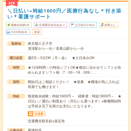
NEW
＼日払い×時給1600円／医療行為なし＊付き添
い＊看護サポート
職種未経験OK
交通費別途支給あり
土日祝日が休み
残業なし
WEB登録OK
派遣
東京都八王子市
勤務地
清滝駅から---分／高尾山駅から---分
週2日～5日OK（月～金） ★土日休みOK
曜日頻度
★1日6時間～の時短シフトOK★都合に合わせてシフトが決
時間
められますシフト例：7：00～16：009：…
開始日はご相談ください！ ★急募 ★職場が気に入れば、
期間
長期でも働けます！
無資格未経験：時給1600円～ 経験者：時給1800円～ ★
時給
日払い／週払い制度あり（月払いも選べます）※稼働開始時
は手続き完了次第のお支払いとなります。
交通費
交通費全額支給※規定有
看護助手
仕事内容