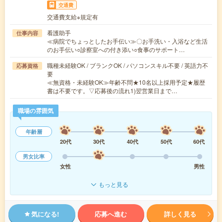
交通費
交通費支給※規定有
看護助手
仕事内容
≪病院でちょっとしたお手伝い≫〇お手洗い・入浴など生活
のお手伝い○診察室への付き添い○食事のサポート…
職種未経験OK / ブランクOK / パソコンスキル不要 / 英語力不
応募資格
要
≪無資格・未経験OK≫年齢不問★10名以上採用予定★履歴
書は不要です。▽応募後の流れ1)翌営業日まで…
職場の雰囲気
年齢層
20代
30代
40代
50代
60代
男女比率
女性
男性
もっと見る
気になる!
応募へ進む
詳しく見る