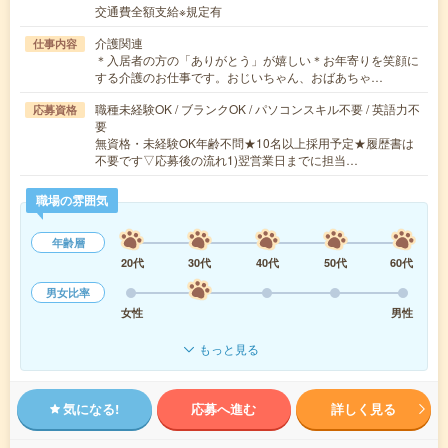
交通費全額支給※規定有
介護関連
仕事内容
＊入居者の方の「ありがとう」が嬉しい＊お年寄りを笑顔に
する介護のお仕事です。おじいちゃん、おばあちゃ…
職種未経験OK / ブランクOK / パソコンスキル不要 / 英語力不
応募資格
要
無資格・未経験OK年齢不問★10名以上採用予定★履歴書は
不要です▽応募後の流れ1)翌営業日までに担当…
職場の雰囲気
年齢層
20代
30代
40代
50代
60代
男女比率
女性
男性
もっと見る
気になる!
応募へ進む
詳しく見る