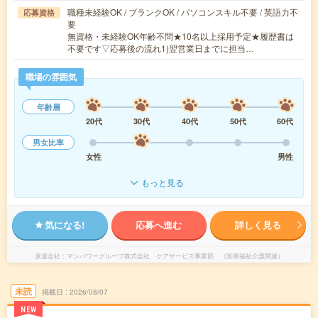
職種未経験OK / ブランクOK / パソコンスキル不要 / 英語力不
応募資格
要
無資格・未経験OK年齢不問★10名以上採用予定★履歴書は
不要です▽応募後の流れ1)翌営業日までに担当…
職場の雰囲気
年齢層
20代
30代
40代
50代
60代
男女比率
女性
男性
もっと見る
気になる!
応募へ進む
詳しく見る
派遣会社
マンパワーグループ株式会社 ケアサービス事業部 （医療福祉介護関連）
未読
掲載日
2026/08/07
NEW