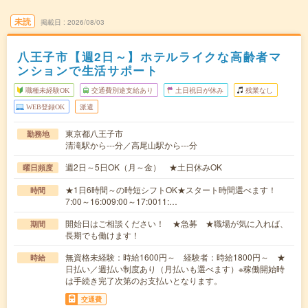
未読
掲載日
2026/08/03
八王子市【週2日～】ホテルライクな高齢者マ
ンションで生活サポート
職種未経験OK
交通費別途支給あり
土日祝日が休み
残業なし
WEB登録OK
派遣
東京都八王子市
勤務地
清滝駅から---分／高尾山駅から---分
週2日～5日OK（月～金） ★土日休みOK
曜日頻度
★1日6時間～の時短シフトOK★スタート時間選べます！
時間
7:00～16:009:00～17:0011:…
開始日はご相談ください！ ★急募 ★職場が気に入れば、
期間
長期でも働けます！
無資格未経験：時給1600円～ 経験者：時給1800円～ ★
時給
日払い／週払い制度あり（月払いも選べます）※稼働開始時
は手続き完了次第のお支払いとなります。
交通費