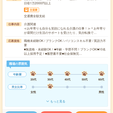
日収1万2000円以上
交通費
交通費全額支給
介護関連
仕事内容
≪お年寄りも自分も笑顔になれる介護の仕事！≫＊お年寄り
が昼間だけ生活のサポートを受けたり、気分転換で…
職種未経験OK / ブランクOK / パソコンスキル不要 / 英語力不
応募資格
要
■無資格・未経験OK！■年齢・学歴不問！ブランクOK!■10名
以上採用予定！■履歴書不要■社会保険完…
職場の雰囲気
年齢層
20代
30代
40代
50代
60代
男女比率
女性
男性
もっと見る