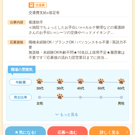
交通費
交通費支給※規定有
看護助手
仕事内容
≪病院でちょっとしたお手伝い≫○カルテ整理などの看護師
さんのお手伝い○シーツの交換やベッドメイキング…
職種未経験OK / ブランクOK / パソコンスキル不要 / 英語力不
応募資格
要
無資格・未経験OK年齢不問★10名以上採用予定★履歴書は
不要です▽応募後の流れ1)翌営業日までに担当…
職場の雰囲気
年齢層
20代
30代
40代
50代
60代
男女比率
女性
男性
もっと見る
気になる!
応募へ進む
詳しく見る