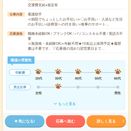
交通費支給※規定有
看護助手
仕事内容
≪病院でちょっとしたお手伝い≫〇お手洗い・入浴など生活
のお手伝い○診察室への付き添い○食事のサポート…
職種未経験OK / ブランクOK / パソコンスキル不要 / 英語力不
応募資格
要
≪無資格・未経験OK≫年齢不問★10名以上採用予定★履歴
書は不要です。▽応募後の流れ1)翌営業日まで…
職場の雰囲気
年齢層
20代
30代
40代
50代
60代
男女比率
女性
男性
もっと見る
気になる!
応募へ進む
詳しく見る