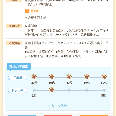
日収1万2000円以上
交通費
交通費全額支給
介護関連
仕事内容
≪お年寄りも自分も笑顔になれる介護の仕事！≫＊お年寄り
が昼間だけ生活のサポートを受けたり、気分転換で…
職種未経験OK / ブランクOK / パソコンスキル不要 / 英語力不
応募資格
要
■無資格・未経験OK！■年齢・学歴不問！ブランクOK!■10名
以上採用予定！■履歴書不要■社会保険完…
職場の雰囲気
年齢層
20代
30代
40代
50代
60代
男女比率
女性
男性
もっと見る