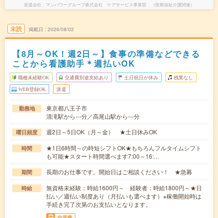
派遣会社
マンパワーグループ株式会社 ケアサービス事業部 （医療福祉介護関連）
未読
掲載日
2026/08/02
【8月～OK！週2日～】食事の準備などできる
ことから看護助手＊週払いOK
職種未経験OK
交通費別途支給あり
土日祝日が休み
残業なし
WEB登録OK
派遣
東京都八王子市
勤務地
清滝駅から---分／高尾山駅から---分
週2日～5日OK（月～金） ★土日休みOK
曜日頻度
★1日6時間～の時短シフトOK★もちろんフルタイムシフト
時間
も可能★スタート時間選べます7:00～16:…
長期のお仕事です。開始日はご相談ください！ ★急募
期間
無資格未経験：時給1600円～ 経験者：時給1800円～★日
時給
払い／週払い制度あり（月払いも選べます）※稼働開始時は
手続き完了次第のお支払いとなります。
交通費