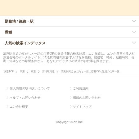
勤務地 / 路線・駅
職種
人気の検索インデックス
清滝駅周辺の友だちと一緒の応募OKの派遣情報の検索結果。エン派遣は、エンが運営する人材
派遣会社のポータルサイト。清滝駅周辺の派遣/求人情報を職種、勤務地、時給、勤務時間、長
期・短期などの希望条件から、あなたにピッタリの派遣のお仕事を探せます。
派遣TOP
関東
東京
清滝駅周辺
清滝駅周辺 友だちと一緒の応募OKの派遣の仕事一覧
個人情報の取り扱いについて
ご利用規約
ヘルプ・お問い合わせ
掲載のお問い合わせ
エン会社概要
サイトマップ
Copyright © en Inc.