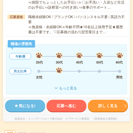
≪病院でちょっとしたお手伝い≫〇お手洗い・入浴など生活
のお手伝い○診察室への付き添い○食事のサポート…
職種未経験OK / ブランクOK / パソコンスキル不要 / 英語力不
応募資格
要
≪無資格・未経験OK≫年齢不問★10名以上採用予定★履歴
書は不要です。▽応募後の流れ1)翌営業日まで…
職場の雰囲気
年齢層
20代
30代
40代
50代
60代
男女比率
女性
男性
もっと見る
気になる!
応募へ進む
詳しく見る
派遣会社
マンパワーグループ株式会社 ケアサービス事業部 （医療福祉介護関連）