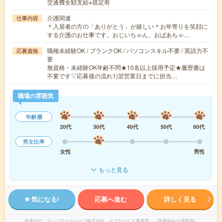
交通費全額支給※規定有
介護関連
仕事内容
＊入居者の方の「ありがとう」が嬉しい＊お年寄りを笑顔に
する介護のお仕事です。おじいちゃん、おばあちゃ…
職種未経験OK / ブランクOK / パソコンスキル不要 / 英語力不
応募資格
要
無資格・未経験OK年齢不問★10名以上採用予定★履歴書は
不要です▽応募後の流れ1)翌営業日までに担当…
職場の雰囲気
年齢層
20代
30代
40代
50代
60代
男女比率
女性
男性
もっと見る
気になる!
応募へ進む
詳しく見る
派遣会社
マンパワーグループ株式会社 ケアサービス事業部 （医療福祉介護関連）