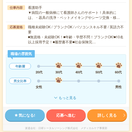
看護助手
仕事内容
▼病院の一般病棟にて看護師さんのサポート！具体的に
は、・器具の洗浄・ベットメイキングやシーツ交換・移…
職種未経験OK / ブランクOK / パソコンスキル不要 / 英語力不
応募資格
要
■無資格・未経験OK！■年齢・学歴不問！ブランクOK!■10名
以上採用予定！■履歴書不要■社会保険完…
職場の雰囲気
年齢層
20代
30代
40代
50代
60代
男女比率
女性
男性
もっと見る
気になる!
応募へ進む
詳しく見る
派遣会社
日研トータルソーシング株式会社 メディカルケア事業部