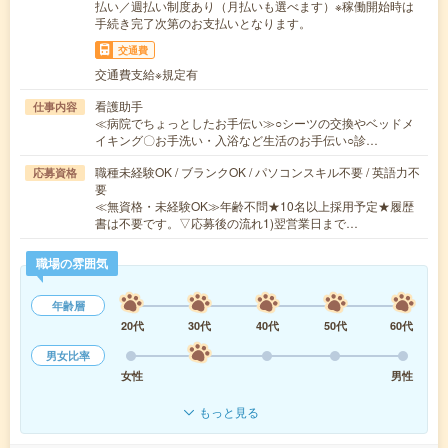
払い／週払い制度あり（月払いも選べます）※稼働開始時は
手続き完了次第のお支払いとなります。
交通費
交通費支給※規定有
看護助手
仕事内容
≪病院でちょっとしたお手伝い≫○シーツの交換やベッドメ
イキング〇お手洗い・入浴など生活のお手伝い○診…
職種未経験OK / ブランクOK / パソコンスキル不要 / 英語力不
応募資格
要
≪無資格・未経験OK≫年齢不問★10名以上採用予定★履歴
書は不要です。▽応募後の流れ1)翌営業日まで…
職場の雰囲気
年齢層
20代
30代
40代
50代
60代
男女比率
女性
男性
もっと見る