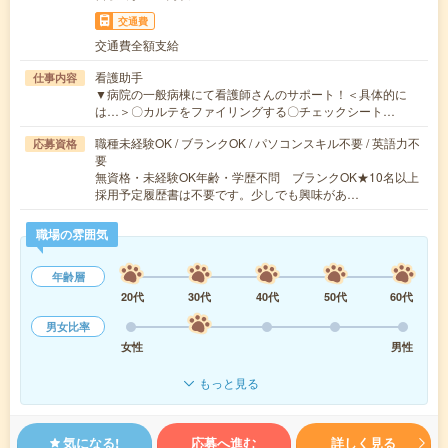
交通費
交通費全額支給
看護助手
仕事内容
▼病院の一般病棟にて看護師さんのサポート！＜具体的に
は…＞〇カルテをファイリングする〇チェックシート…
職種未経験OK / ブランクOK / パソコンスキル不要 / 英語力不
応募資格
要
無資格・未経験OK年齢・学歴不問 ブランクOK★10名以上
採用予定履歴書は不要です。少しでも興味があ…
職場の雰囲気
年齢層
20代
30代
40代
50代
60代
男女比率
女性
男性
もっと見る
気になる!
応募へ進む
詳しく見る