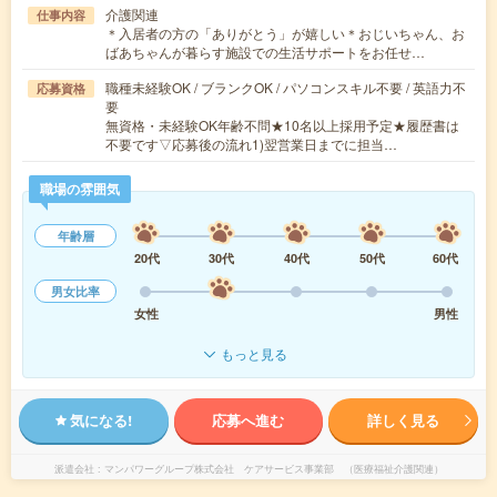
介護関連
仕事内容
＊入居者の方の「ありがとう」が嬉しい＊おじいちゃん、お
ばあちゃんが暮らす施設での生活サポートをお任せ…
職種未経験OK / ブランクOK / パソコンスキル不要 / 英語力不
応募資格
要
無資格・未経験OK年齢不問★10名以上採用予定★履歴書は
不要です▽応募後の流れ1)翌営業日までに担当…
職場の雰囲気
年齢層
20代
30代
40代
50代
60代
男女比率
女性
男性
もっと見る
気になる!
応募へ進む
詳しく見る
派遣会社
マンパワーグループ株式会社 ケアサービス事業部 （医療福祉介護関連）