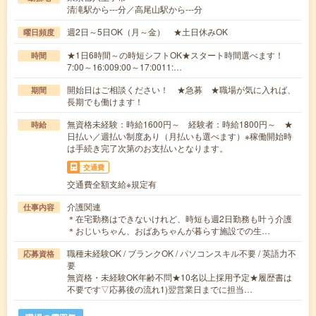
清滝駅から---分／高尾山駅から---分
週2日～5日OK（月～金） ★土日休みOK
曜日頻度
★1日6時間～の時短シフトOK★スタート時間選べます！
時間
7:00～16:009:00～17:0011:…
開始日はご相談ください！ ★急募 ★職場が気に入れば、
期間
長期でも働けます！
無資格未経験：時給1600円～ 経験者：時給1800円～ ★
時給
日払い／週払い制度あり（月払いも選べます）※稼働開始時
は手続き完了次第のお支払いとなります。
交通費
交通費全額支給※規定有
介護関連
仕事内容
＊在宅勤務はできないけれど、時短も週2日勤務も叶う介護
＊おじいちゃん、おばあちゃんが暮らす施設での生…
職種未経験OK / ブランクOK / パソコンスキル不要 / 英語力不
応募資格
要
無資格・未経験OK年齢不問★10名以上採用予定★履歴書は
不要です▽応募後の流れ1)翌営業日までに担当…