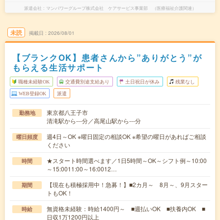
派遣会社
マンパワーグループ株式会社 ケアサービス事業部 （医療福祉介護関連）
未読
掲載日
2026/08/01
【ブランクOK】患者さんから”ありがとう”が
もらえる生活サポート
職種未経験OK
交通費別途支給あり
土日祝日が休み
残業なし
WEB登録OK
派遣
東京都八王子市
勤務地
清滝駅から---分／高尾山駅から---分
週4日～OK ※曜日固定の相談OK ※希望の曜日があればご相談
曜日頻度
ください
★スタート時間選べます／1日5時間～OK～シフト例～10:00
時間
～15:0011:00～16:0012…
【現在も積極採用中！急募！】■2カ月～ 8月～、9月スター
期間
トもOK！
無資格未経験：時給1400円～ ■週払いOK ■扶養内OK ■
時給
日収1万1200円以上