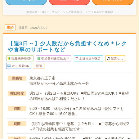
派遣会社
日研トータルソーシング株式会社 メディカルケア事業部
未読
掲載日
2026/08/01
【週3日～】少人数だから負担すくなめ＊レク
や食事のサポートなど
職種未経験OK
交通費別途支給あり
土日祝日が休み
残業なし
WEB登録OK
派遣
東京都八王子市
勤務地
清滝駅から---分／高尾山駅から---分
週3日～（週2日～も相談OK） ■曜日固定の相談OK！ ■希望
曜日頻度
の曜日があればご相談ください！
9:00～18:00（休憩60分）■ご希望があれば下記シフトも
時間
OK！早番 7:00～16:00遅番 …
【現在も積極採用中！急募！】2カ月～ ■ご応募から最短2
期間
～3日後の就業も相談可能です！
無資格未経験：時給1500円～ ■週払いOK ■扶養内OK ■
時給