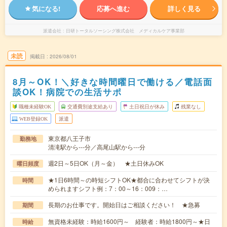
気になる!
応募へ進む
詳しく見る
派遣会社
日研トータルソーシング株式会社 メディカルケア事業部
未読
掲載日
2026/08/01
8月～OK！＼好きな時間曜日で働ける／電話面
談OK！病院での生活サポ
職種未経験OK
交通費別途支給あり
土日祝日が休み
残業なし
WEB登録OK
派遣
東京都八王子市
勤務地
清滝駅から---分／高尾山駅から---分
週2日～5日OK（月～金） ★土日休みOK
曜日頻度
★1日6時間～の時短シフトOK★都合に合わせてシフトが決
時間
められますシフト例：7：00～16：009：…
長期のお仕事です。開始日はご相談ください！ ★急募
期間
無資格未経験：時給1600円～ 経験者：時給1800円～★日
時給