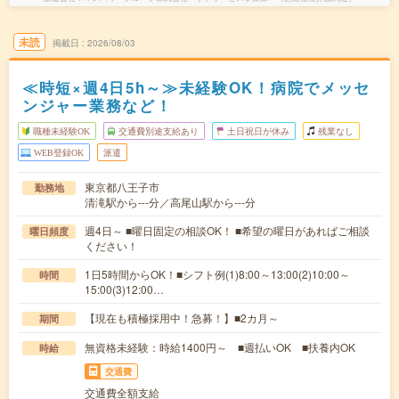
未読
掲載日
2026/08/03
≪時短×週4日5h～≫未経験OK！病院でメッセ
ンジャー業務など！
職種未経験OK
交通費別途支給あり
土日祝日が休み
残業なし
WEB登録OK
派遣
東京都八王子市
勤務地
清滝駅から---分／高尾山駅から---分
週4日～ ■曜日固定の相談OK！ ■希望の曜日があればご相談
曜日頻度
ください！
1日5時間からOK！■シフト例(1)8:00～13:00(2)10:00～
時間
15:00(3)12:00…
【現在も積極採用中！急募！】■2カ月～
期間
無資格未経験：時給1400円～ ■週払いOK ■扶養内OK
時給
交通費
交通費全額支給