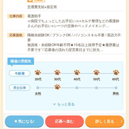
交通費支給※規定有
看護助手
仕事内容
≪病院でちょっとしたお手伝い≫○カルテ整理などの看護師
さんのお手伝い○シーツの交換やベッドメイキング…
職種未経験OK / ブランクOK / パソコンスキル不要 / 英語力不
応募資格
要
無資格・未経験OK年齢不問★10名以上採用予定★履歴書は
不要です▽応募後の流れ1)翌営業日までに担当…
職場の雰囲気
年齢層
20代
30代
40代
50代
60代
男女比率
女性
男性
もっと見る
気になる!
応募へ進む
詳しく見る