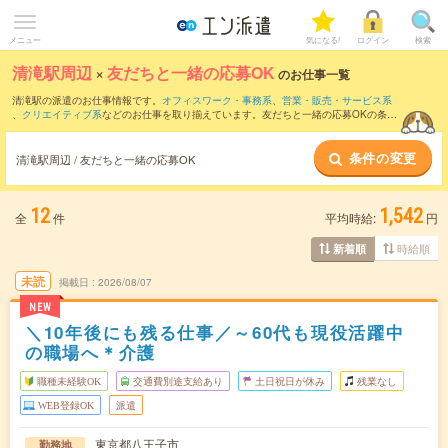
メニュー
気になる!
ログイン
検索
清滝駅周辺
×
友だちと一緒の応募OK
のお仕事一覧
清滝駅の派遣のお仕事情報です。
オフィスワーク・事務系
、
営業・販売・サービス系
、
クリエイティブ系
などのお仕事を取り揃えています。友だちと一緒の応募OKの条件
の他に、
交通費別途支給あり
、
職種未経験OK
、
残業なし
などのこだわり条件も取り揃
えています。
条件の変更
清滝駅周辺 / 友だちと一緒の応募OK
12
1,542
全
件
平均時給:
円
時給順
新着順
未読
掲載日
2026/08/07
NEW
＼10年後にも残る仕事／～60代も現役活躍中
の職場へ＊介護
職種未経験OK
交通費別途支給あり
土日祝日が休み
残業なし
WEB登録OK
派遣
東京都八王子市
勤務地