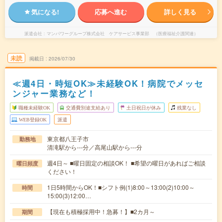
気になる!
応募へ進む
詳しく見る
派遣会社
マンパワーグループ株式会社 ケアサービス事業部 （医療福祉介護関連）
未読
掲載日
2026/07/30
≪週4日・時短OK≫未経験OK！病院でメッセ
ンジャー業務など！
職種未経験OK
交通費別途支給あり
土日祝日が休み
残業なし
WEB登録OK
派遣
東京都八王子市
勤務地
清滝駅から---分／高尾山駅から---分
週4日～ ■曜日固定の相談OK！ ■希望の曜日があればご相談
曜日頻度
ください！
1日5時間からOK！■シフト例(1)8:00～13:00(2)10:00～
時間
15:00(3)12:00…
【現在も積極採用中！急募！】■2カ月～
期間