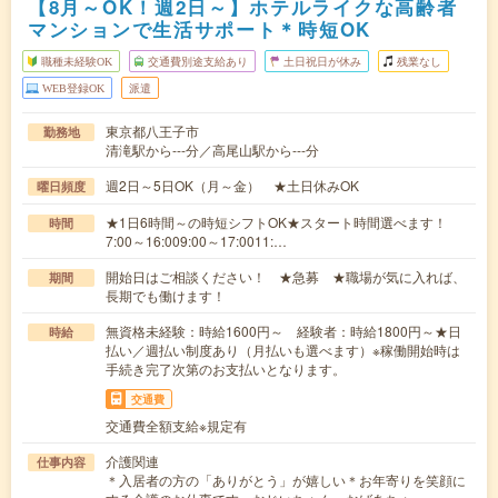
【8月～OK！週2日～】ホテルライクな高齢者
マンションで生活サポート＊時短OK
職種未経験OK
交通費別途支給あり
土日祝日が休み
残業なし
WEB登録OK
派遣
東京都八王子市
勤務地
清滝駅から---分／高尾山駅から---分
週2日～5日OK（月～金） ★土日休みOK
曜日頻度
★1日6時間～の時短シフトOK★スタート時間選べます！
時間
7:00～16:009:00～17:0011:…
開始日はご相談ください！ ★急募 ★職場が気に入れば、
期間
長期でも働けます！
無資格未経験：時給1600円～ 経験者：時給1800円～★日
時給
払い／週払い制度あり（月払いも選べます）※稼働開始時は
手続き完了次第のお支払いとなります。
交通費
交通費全額支給※規定有
介護関連
仕事内容
＊入居者の方の「ありがとう」が嬉しい＊お年寄りを笑顔に