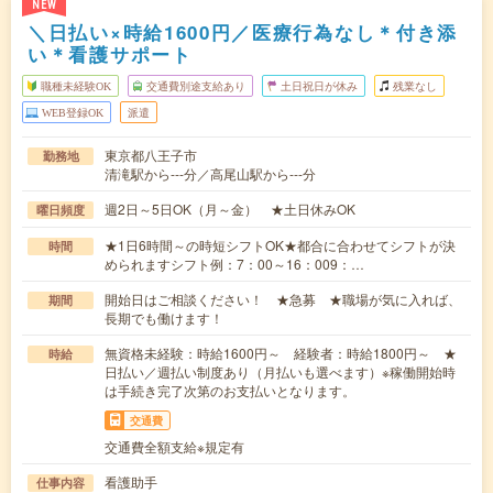
NEW
＼日払い×時給1600円／医療行為なし＊付き添
い＊看護サポート
職種未経験OK
交通費別途支給あり
土日祝日が休み
残業なし
WEB登録OK
派遣
東京都八王子市
勤務地
清滝駅から---分／高尾山駅から---分
週2日～5日OK（月～金） ★土日休みOK
曜日頻度
★1日6時間～の時短シフトOK★都合に合わせてシフトが決
時間
められますシフト例：7：00～16：009：…
開始日はご相談ください！ ★急募 ★職場が気に入れば、
期間
長期でも働けます！
無資格未経験：時給1600円～ 経験者：時給1800円～ ★
時給
日払い／週払い制度あり（月払いも選べます）※稼働開始時
は手続き完了次第のお支払いとなります。
交通費
交通費全額支給※規定有
看護助手
仕事内容