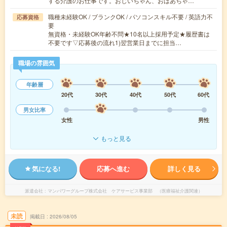
する介護のお仕事です。おじいちゃん、おばあちゃ…
職種未経験OK / ブランクOK / パソコンスキル不要 / 英語力不
応募資格
要
無資格・未経験OK年齢不問★10名以上採用予定★履歴書は
不要です▽応募後の流れ1)翌営業日までに担当…
職場の雰囲気
年齢層
20代
30代
40代
50代
60代
男女比率
女性
男性
もっと見る
気になる!
応募へ進む
詳しく見る
派遣会社
マンパワーグループ株式会社 ケアサービス事業部 （医療福祉介護関連）
未読
掲載日
2026/08/05