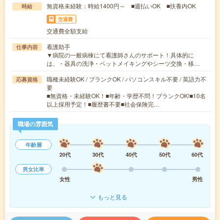
無資格未経験：時給1400円～ ■週払いOK ■扶養内OK
時給
交通費
交通費全額支給
看護助手
仕事内容
▼病院の一般病棟にて看護師さんのサポート！具体的に
は、・器具の洗浄・ベットメイキングやシーツ交換・移…
職種未経験OK / ブランクOK / パソコンスキル不要 / 英語力不
応募資格
要
■無資格・未経験OK！■年齢・学歴不問！ブランクOK!■10名
以上採用予定！■履歴書不要■社会保険完…
職場の雰囲気
年齢層
20代
30代
40代
50代
60代
男女比率
女性
男性
もっと見る