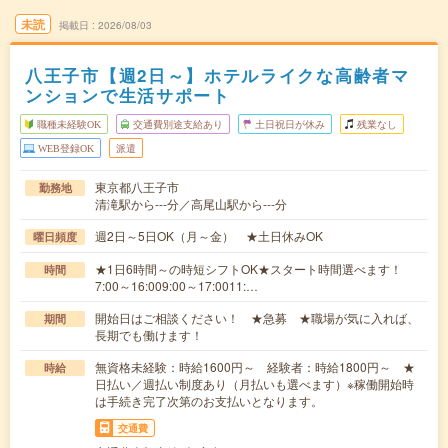
未読
掲載日
2026/08/03
八王子市【週2日～】ホテルライクな高齢者マ
ンションで生活サポート
職種未経験OK
交通費別途支給あり
土日祝日が休み
残業なし
WEB登録OK
派遣
東京都八王子市
勤務地
清滝駅から---分／高尾山駅から---分
週2日～5日OK（月～金） ★土日休みOK
曜日頻度
★1日6時間～の時短シフトOK★スタート時間選べます！
時間
7:00～16:009:00～17:0011:…
開始日はご相談ください！ ★急募 ★職場が気に入れば、
期間
長期でも働けます！
無資格未経験：時給1600円～ 経験者：時給1800円～ ★
時給
日払い／週払い制度あり（月払いも選べます）※稼働開始時
は手続き完了次第のお支払いとなります。
交通費