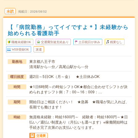
未読
掲載日
2026/08/02
【「病院勤務」ってイイですよ＊】未経験から
始められる看護助手
職種未経験OK
交通費別途支給あり
土日祝日が休み
残業なし
WEB登録OK
派遣
東京都八王子市
勤務地
清滝駅から---分／高尾山駅から---分
週2日～5日OK（月～金） ★土日休みOK
曜日頻度
★1日6時間～の時短シフトOK★都合に合わせてシフトが決
時間
められますシフト例：7：00～16：009：…
開始日はご相談ください！ ★急募 ★職場が気に入れば、
期間
長期でも働けます！
無資格未経験：時給1600円～ 経験者：時給1800円～★日
時給
払い／週払い制度あり（月払いも選べます）※稼働開始時は
手続き完了次第のお支払いとなります。
交通費