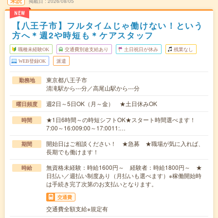
未読
掲載日
2026/08/05
NEW
【八王子市】フルタイムじゃ働けない！という
方へ＊週2や時短も＊ケアスタッフ
職種未経験OK
交通費別途支給あり
土日祝日が休み
残業なし
WEB登録OK
派遣
東京都八王子市
勤務地
清滝駅から---分／高尾山駅から---分
週2日～5日OK（月～金） ★土日休みOK
曜日頻度
★1日6時間～の時短シフトOK★スタート時間選べます！
時間
7:00～16:009:00～17:0011:…
開始日はご相談ください！ ★急募 ★職場が気に入れば、
期間
長期でも働けます！
無資格未経験：時給1600円～ 経験者：時給1800円～ ★
時給
日払い／週払い制度あり（月払いも選べます）※稼働開始時
は手続き完了次第のお支払いとなります。
交通費
交通費全額支給※規定有