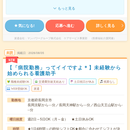
もっと見る
気になる!
応募へ進む
詳しく見る
派遣会社
マンパワーグループ株式会社 ケアサービス事業部 （医療福祉介護関連）
未読
掲載日
2026/08/05
NEW
【「病院勤務」ってイイですよ＊】未経験から
始められる看護助手
職種未経験OK
交通費別途支給あり
土日祝日が休み
残業なし
WEB登録OK
派遣
京都府長岡京市
勤務地
長岡京駅から---分／長岡天神駅から---分／西山天王山駅から-
--分
週2日～5日OK（月～金） ★土日休みOK
曜日頻度
★1日4時間～の時短シフトOK★都合に合わせてシフトが決
時間