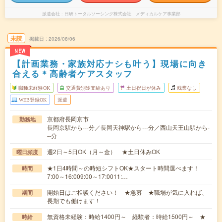
派遣会社
日研トータルソーシング株式会社 メディカルケア事業部
未読
掲載日
2026/08/06
NEW
【計画業務・家族対応ナシも叶う】現場に向き
合える＊高齢者ケアスタッフ
職種未経験OK
交通費別途支給あり
土日祝日が休み
残業なし
WEB登録OK
派遣
京都府長岡京市
勤務地
長岡京駅から---分／長岡天神駅から---分／西山天王山駅から-
--分
週2日～5日OK（月～金） ★土日休みOK
曜日頻度
★1日4時間～の時短シフトOK★スタート時間選べます！
時間
7:00～16:009:00～17:0011:…
開始日はご相談ください！ ★急募 ★職場が気に入れば、
期間
長期でも働けます！
無資格未経験：時給1400円～ 経験者：時給1500円～ ★
時給