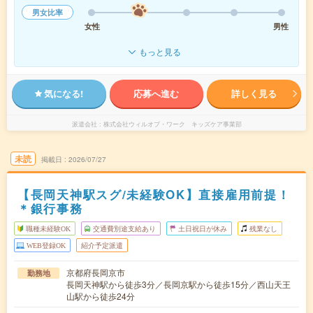
男女比率
女性
男性
もっと見る
気になる!
応募へ進む
詳しく見る
派遣会社
株式会社ウィルオブ・ワーク キッズケア事業部
未読
掲載日
2026/07/27
【長岡天神駅スグ/未経験OK】直接雇用前提！
＊銀行事務
職種未経験OK
交通費別途支給あり
土日祝日が休み
残業なし
WEB登録OK
紹介予定派遣
京都府長岡京市
勤務地
長岡天神駅から徒歩3分／長岡京駅から徒歩15分／西山天王
山駅から徒歩24分