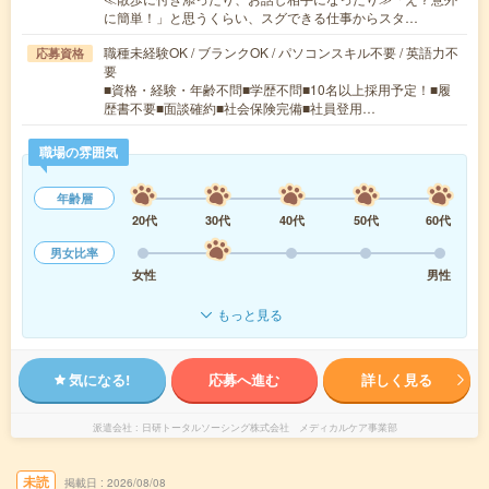
に簡単！」と思うくらい、スグできる仕事からスタ…
職種未経験OK / ブランクOK / パソコンスキル不要 / 英語力不
応募資格
要
■資格・経験・年齢不問■学歴不問■10名以上採用予定！■履
歴書不要■面談確約■社会保険完備■社員登用…
職場の雰囲気
年齢層
20代
30代
40代
50代
60代
男女比率
女性
男性
もっと見る
気になる!
応募へ進む
詳しく見る
派遣会社
日研トータルソーシング株式会社 メディカルケア事業部
未読
掲載日
2026/08/08