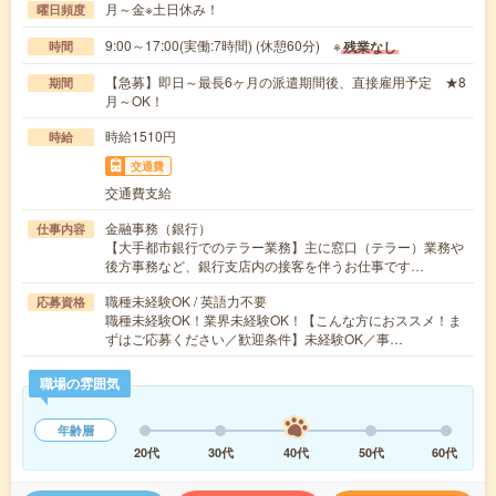
月～金※土日休み！
曜日頻度
9:00～17:00(実働:7時間) (休憩60分) ※
残業なし
時間
【急募】即日～最長6ヶ月の派遣期間後、直接雇用予定 ★8
期間
月～OK！
時給1510円
時給
交通費
交通費支給
金融事務（銀行）
仕事内容
【大手都市銀行でのテラー業務】主に窓口（テラー）業務や
後方事務など、銀行支店内の接客を伴うお仕事です…
職種未経験OK / 英語力不要
応募資格
職種未経験OK！業界未経験OK！【こんな方におススメ！ま
ずはご応募ください／歓迎条件】未経験OK／事…
職場の雰囲気
年齢層
20代
30代
40代
50代
60代