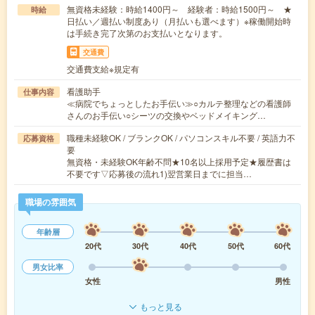
無資格未経験：時給1400円～ 経験者：時給1500円～ ★
時給
日払い／週払い制度あり（月払いも選べます）※稼働開始時
は手続き完了次第のお支払いとなります。
交通費
交通費支給※規定有
看護助手
仕事内容
≪病院でちょっとしたお手伝い≫○カルテ整理などの看護師
さんのお手伝い○シーツの交換やベッドメイキング…
職種未経験OK / ブランクOK / パソコンスキル不要 / 英語力不
応募資格
要
無資格・未経験OK年齢不問★10名以上採用予定★履歴書は
不要です▽応募後の流れ1)翌営業日までに担当…
職場の雰囲気
年齢層
20代
30代
40代
50代
60代
男女比率
女性
男性
もっと見る