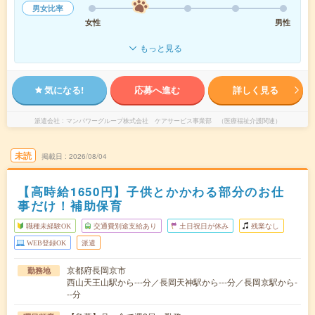
男女比率
女性
男性
もっと見る
気になる!
応募へ進む
詳しく見る
派遣会社
マンパワーグループ株式会社 ケアサービス事業部 （医療福祉介護関連）
未読
掲載日
2026/08/04
【高時給1650円】子供とかかわる部分のお仕
事だけ！補助保育
職種未経験OK
交通費別途支給あり
土日祝日が休み
残業なし
WEB登録OK
派遣
京都府長岡京市
勤務地
西山天王山駅から---分／長岡天神駅から---分／長岡京駅から-
--分