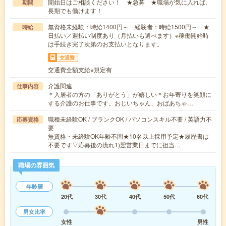
開始日はご相談ください！ ★急募 ★職場が気に入れば、
期間
長期でも働けます！
無資格未経験：時給1400円～ 経験者：時給1500円～ ★
時給
日払い／週払い制度あり（月払いも選べます）※稼働開始時
は手続き完了次第のお支払いとなります。
交通費
交通費全額支給※規定有
介護関連
仕事内容
＊入居者の方の「ありがとう」が嬉しい＊お年寄りを笑顔に
する介護のお仕事です。おじいちゃん、おばあちゃ…
職種未経験OK / ブランクOK / パソコンスキル不要 / 英語力不
応募資格
要
無資格・未経験OK年齢不問★10名以上採用予定★履歴書は
不要です▽応募後の流れ1)翌営業日までに担当…
職場の雰囲気
年齢層
20代
30代
40代
50代
60代
男女比率
女性
男性