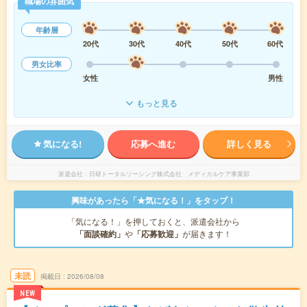
職場の雰囲気
年齢層
20代
30代
40代
50代
60代
男女比率
女性
男性
もっと見る
気になる!
応募へ進む
詳しく見る
派遣会社
日研トータルソーシング株式会社 メディカルケア事業部
興味があったら「★気になる！」をタップ！
「気になる！」を押しておくと、派遣会社から
「面談確約」
や
「応募歓迎」
が届きます！
未読
掲載日
2026/08/08
NEW