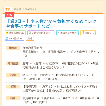
未読
掲載日
2026/08/08
NEW
【週3日～】少人数だから負担すくなめ＊レク
や食事のサポートなど
職種未経験OK
交通費別途支給あり
土日祝日が休み
残業なし
WEB登録OK
派遣
京都府長岡京市
勤務地
長岡京駅から---分／長岡天神駅から---分／西山天王山駅から-
--分
週3日～（週2日～も相談OK） ■曜日固定の相談OK！ ■希望
曜日頻度
の曜日があればご相談ください！
9:00～18:00（休憩60分）■ご希望があれば下記シフトも
時間
OK！早番 7:00～16:00遅番 …
【積極採用中！急募！】＊1年以上勤務している方が多数！
期間
ご応募から最短2～3日後の就業も相談可能です！
無資格未経験：時給1450円～ ■週払いOK ■扶養内OK ■
時給
日収1万1600円以上