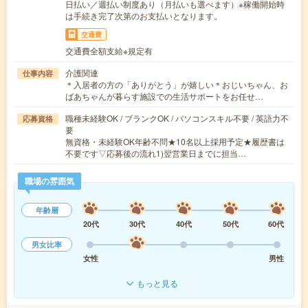
日払い／週払い制度あり（月払いも選べます）※稼働開始時
は手続き完了次第のお支払いとなります。
交通費
交通費全額支給※規定有
介護関連
仕事内容
＊入居者の方の「ありがとう」が嬉しい＊おじいちゃん、お
ばあちゃんが暮らす施設での生活サポートをお任せ…
職種未経験OK / ブランクOK / パソコンスキル不要 / 英語力不
応募資格
要
無資格・未経験OK年齢不問★10名以上採用予定★履歴書は
不要です▽応募後の流れ1)翌営業日までに担当…
職場の雰囲気
年齢層
20代
30代
40代
50代
60代
男女比率
女性
男性
もっと見る