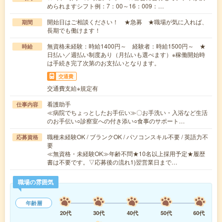
められますシフト例：7：00～16：009：…
開始日はご相談ください！ ★急募 ★職場が気に入れば、
期間
長期でも働けます！
無資格未経験：時給1400円～ 経験者：時給1500円～ ★
時給
日払い／週払い制度あり（月払いも選べます）※稼働開始時
は手続き完了次第のお支払いとなります。
交通費
交通費支給※規定有
看護助手
仕事内容
≪病院でちょっとしたお手伝い≫〇お手洗い・入浴など生活
のお手伝い○診察室への付き添い○食事のサポート…
職種未経験OK / ブランクOK / パソコンスキル不要 / 英語力不
応募資格
要
≪無資格・未経験OK≫年齢不問★10名以上採用予定★履歴
書は不要です。▽応募後の流れ1)翌営業日まで…
職場の雰囲気
年齢層
20代
30代
40代
50代
60代