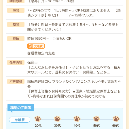
【急募】月～金で週2日～勤務
曜日頻度
7～20時の間で「1日3時間～」OK♪残業はありません！【勤
時間
務シフト例】朝だけ ：7～12時フルタ…
【急募】即日～長期まで大歓迎！ 8月～、9月～など希望も
期間
聞かせてくださいね！
時給1650円～ ◇日払いOK
時給
交通費
交通費規定内支給
保育士
仕事内容
【こんなお仕事をお任せ】・子どもたちとお話をする・積み
木やボールなど、遊具のお片付け・お掃除…などを…
職種未経験OK / ブランクOK / パソコンスキル不要 / 英語力不
応募資格
要
【保育士資格をお持ちの方】★国家・地域限定保育士なども
可※資格があれば保育園でのお仕事が初めての方も…
職場の雰囲気
年齢層
20代
30代
40代
50代
60代