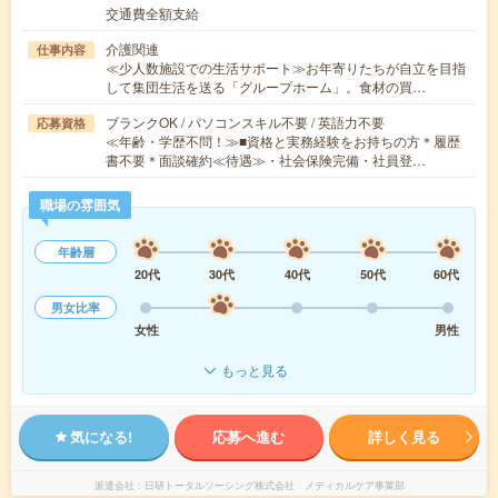
交通費全額支給
介護関連
仕事内容
≪少人数施設での生活サポート≫お年寄りたちが自立を目指
して集団生活を送る「グループホーム」。食材の買…
ブランクOK / パソコンスキル不要 / 英語力不要
応募資格
≪年齢・学歴不問！≫■資格と実務経験をお持ちの方＊履歴
書不要＊面談確約≪待遇≫・社会保険完備・社員登…
職場の雰囲気
年齢層
20代
30代
40代
50代
60代
男女比率
女性
男性
もっと見る
気になる!
応募へ進む
詳しく見る
派遣会社
日研トータルソーシング株式会社 メディカルケア事業部