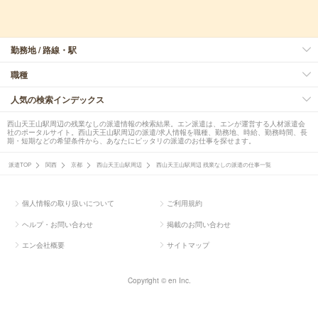
勤務地 / 路線・駅
職種
人気の検索インデックス
西山天王山駅周辺の残業なしの派遣情報の検索結果。エン派遣は、エンが運営する人材派遣会
社のポータルサイト。西山天王山駅周辺の派遣/求人情報を職種、勤務地、時給、勤務時間、長
期・短期などの希望条件から、あなたにピッタリの派遣のお仕事を探せます。
派遣TOP
関西
京都
西山天王山駅周辺
西山天王山駅周辺 残業なしの派遣の仕事一覧
個人情報の取り扱いについて
ご利用規約
ヘルプ・お問い合わせ
掲載のお問い合わせ
エン会社概要
サイトマップ
Copyright © en Inc.