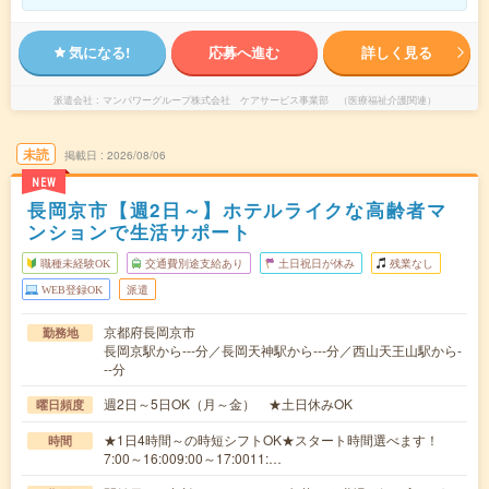
気になる!
応募へ進む
詳しく見る
派遣会社
マンパワーグループ株式会社 ケアサービス事業部 （医療福祉介護関連）
未読
掲載日
2026/08/06
NEW
長岡京市【週2日～】ホテルライクな高齢者マ
ンションで生活サポート
職種未経験OK
交通費別途支給あり
土日祝日が休み
残業なし
WEB登録OK
派遣
京都府長岡京市
勤務地
長岡京駅から---分／長岡天神駅から---分／西山天王山駅から-
--分
週2日～5日OK（月～金） ★土日休みOK
曜日頻度
★1日4時間～の時短シフトOK★スタート時間選べます！
時間
7:00～16:009:00～17:0011:…