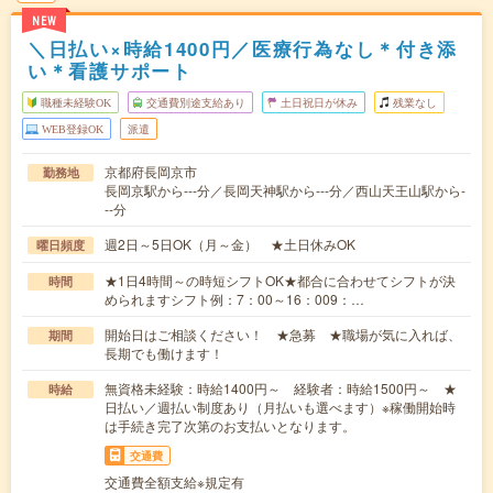
NEW
＼日払い×時給1400円／医療行為なし＊付き添
い＊看護サポート
職種未経験OK
交通費別途支給あり
土日祝日が休み
残業なし
WEB登録OK
派遣
京都府長岡京市
勤務地
長岡京駅から---分／長岡天神駅から---分／西山天王山駅から-
--分
週2日～5日OK（月～金） ★土日休みOK
曜日頻度
★1日4時間～の時短シフトOK★都合に合わせてシフトが決
時間
められますシフト例：7：00～16：009：…
開始日はご相談ください！ ★急募 ★職場が気に入れば、
期間
長期でも働けます！
無資格未経験：時給1400円～ 経験者：時給1500円～ ★
時給
日払い／週払い制度あり（月払いも選べます）※稼働開始時
は手続き完了次第のお支払いとなります。
交通費
交通費全額支給※規定有