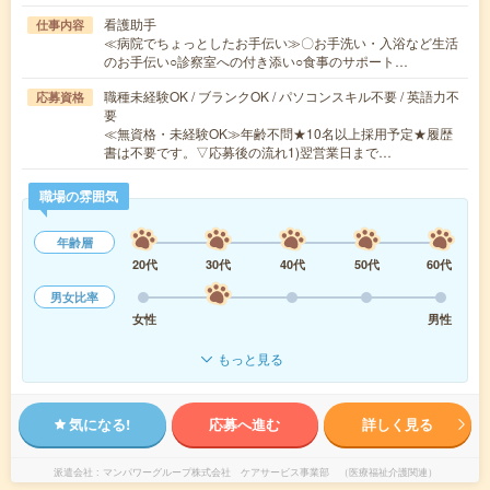
看護助手
仕事内容
≪病院でちょっとしたお手伝い≫〇お手洗い・入浴など生活
のお手伝い○診察室への付き添い○食事のサポート…
職種未経験OK / ブランクOK / パソコンスキル不要 / 英語力不
応募資格
要
≪無資格・未経験OK≫年齢不問★10名以上採用予定★履歴
書は不要です。▽応募後の流れ1)翌営業日まで…
職場の雰囲気
年齢層
20代
30代
40代
50代
60代
男女比率
女性
男性
もっと見る
気になる!
応募へ進む
詳しく見る
派遣会社
マンパワーグループ株式会社 ケアサービス事業部 （医療福祉介護関連）