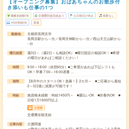
【オープニング募集】おばあちゃんのお散歩付
き添いも仕事の1つ
職種未経験OK
交通費別途支給あり
土日祝日が休み
残業なし
WEB登録OK
派遣
京都府長岡京市
勤務地
長岡京駅から---分／長岡天神駅から---分／西山天王山駅から-
--分
週3日～（週2日～も相談OK） ■曜日固定の相談OK！ ■希望
曜日頻度
の曜日があればご相談ください！
9:00～18:00（休憩60分）■ご希望があれば下記シフトも
時間
OK！早番 7:00～16:00遅番 …
【8月中のスタートOK！急募！】2カ月～ ■ご応募から最短
期間
2～3日後に就業が可能です！
無資格未経験：時給1450円～ ■週払いOK ■扶養内OK ■
時給
日収1万1600円以上
交通費
交通費全額支給
介護関連
仕事内容
≪散歩に付き添ったり、お話し相手になったり≫「え？意外