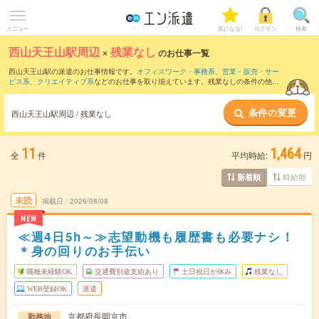
メニュー
気になる!
ログイン
検索
西山天王山駅周辺
×
残業なし
のお仕事一覧
西山天王山駅の派遣のお仕事情報です。
オフィスワーク・事務系
、
営業・販売・サー
ビス系
、
クリエイティブ系
などのお仕事を取り揃えています。残業なしの条件の他
に、
交通費別途支給あり
、
職種未経験OK
、
友だちと一緒の応募OK
などのこだわり条
件も取り揃えています。
条件の変更
西山天王山駅周辺 / 残業なし
11
1,464
全
件
平均時給:
円
時給順
新着順
未読
掲載日
2026/08/08
NEW
≪週4日5h～≫志望動機も履歴書も必要ナシ！
＊身の回りのお手伝い
職種未経験OK
交通費別途支給あり
土日祝日が休み
残業なし
WEB登録OK
派遣
京都府長岡京市
勤務地