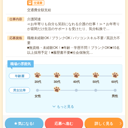
交通費
交通費全額支給
介護関連
仕事内容
≪お年寄りも自分も笑顔になれる介護の仕事！≫＊お年寄り
が昼間だけ生活のサポートを受けたり、気分転換で…
職種未経験OK / ブランクOK / パソコンスキル不要 / 英語力不
応募資格
要
■無資格・未経験OK！■年齢・学歴不問！ブランクOK!■10名
以上採用予定！■履歴書不要■社会保険完…
職場の雰囲気
年齢層
20代
30代
40代
50代
60代
男女比率
女性
男性
もっと見る
気になる!
応募へ進む
詳しく見る