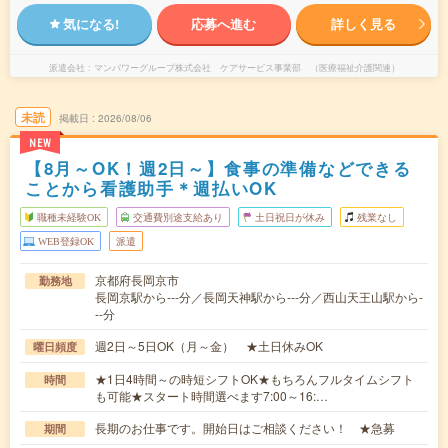
気になる!
応募へ進む
詳しく見る
派遣会社
マンパワーグループ株式会社 ケアサービス事業部 （医療福祉介護関連）
未読
掲載日
2026/08/06
NEW
【8月～OK！週2日～】食事の準備などできる
ことから看護助手＊週払いOK
職種未経験OK
交通費別途支給あり
土日祝日が休み
残業なし
WEB登録OK
派遣
京都府長岡京市
勤務地
長岡京駅から---分／長岡天神駅から---分／西山天王山駅から-
--分
週2日～5日OK（月～金） ★土日休みOK
曜日頻度
★1日4時間～の時短シフトOK★もちろんフルタイムシフト
時間
も可能★スタート時間選べます7:00～16:…
長期のお仕事です。開始日はご相談ください！ ★急募
期間