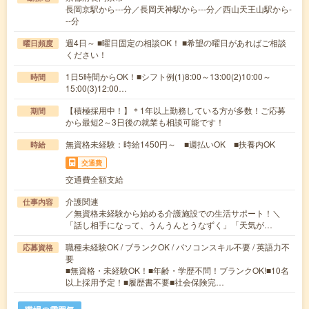
長岡京駅から---分／長岡天神駅から---分／西山天王山駅から-
--分
週4日～ ■曜日固定の相談OK！ ■希望の曜日があればご相談
曜日頻度
ください！
1日5時間からOK！■シフト例(1)8:00～13:00(2)10:00～
時間
15:00(3)12:00…
【積極採用中！】＊1年以上勤務している方が多数！ご応募
期間
から最短2～3日後の就業も相談可能です！
無資格未経験：時給1450円～ ■週払いOK ■扶養内OK
時給
交通費
交通費全額支給
介護関連
仕事内容
／無資格未経験から始める介護施設での生活サポート！＼
「話し相手になって、うんうんとうなずく」「天気が…
職種未経験OK / ブランクOK / パソコンスキル不要 / 英語力不
応募資格
要
■無資格・未経験OK！■年齢・学歴不問！ブランクOK!■10名
以上採用予定！■履歴書不要■社会保険完…