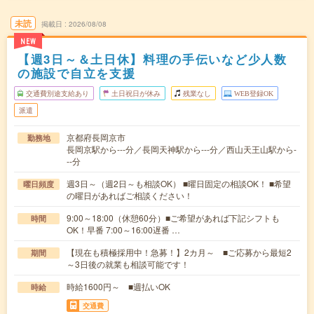
未読
掲載日
2026/08/08
NEW
【週3日～＆土日休】料理の手伝いなど少人数
の施設で自立を支援
交通費別途支給あり
土日祝日が休み
残業なし
WEB登録OK
派遣
京都府長岡京市
勤務地
長岡京駅から---分／長岡天神駅から---分／西山天王山駅から-
--分
週3日～（週2日～も相談OK） ■曜日固定の相談OK！ ■希望
曜日頻度
の曜日があればご相談ください！
9:00～18:00（休憩60分）■ご希望があれば下記シフトも
時間
OK！早番 7:00～16:00遅番 …
【現在も積極採用中！急募！】2カ月～ ■ご応募から最短2
期間
～3日後の就業も相談可能です！
時給1600円～ ■週払いOK
時給
交通費