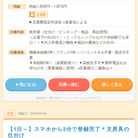
時給1,500円～1,875円
時給
交通費
■ 交通費規定内支給 ※派遣先による
軽作業（仕分け・ピッキング・検品、商品管理）
仕事内容
＼お菓子の仕分け／＜とってもシンプルなので未経験でも安
心！＞▼封入作業及び梱包▼雑誌や書籍などの仕分…
職種未経験OK / ブランクOK / パソコンスキル不要 / 英語力不
応募資格
要
▼未経験OK！（副業歓迎☆）▼高校生不可▼携帯電話をお
持ちの方（業務連絡に使用）※応募後のご連絡はメ…
気になる!
応募へ進む
詳しく見る
派遣会社
株式会社バイトレ（キャムコムグループ）
未読
掲載日
2026/08/02
【1日～】スマホから3分で登録完了＊文房具の
仕分け