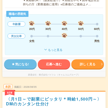
持ちの方（業務連絡に使用）※応募後のご連絡はメ…
職場の雰囲気
年齢層
20代
30代
40代
50代
60代
男女比率
女性
男性
もっと見る
気になる!
応募へ進む
詳しく見る
派遣会社
株式会社バイトレ（キャムコムグループ）
未読
掲載日
2026/08/05
NEW
〈月1日～で副業にピッタリ＊時給1,500円～〉
DMのカンタン仕分け