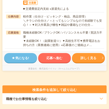
交通費
■ 交通費規定内支給 ※派遣先による
軽作業（仕分け・ピッキング・検品、商品管理）
仕事内容
＼チラシの仕分け／＜とってもシンプルなので未経験でも安
心！＞▼封入作業及び梱包▼雑誌や書籍などの仕分…
職種未経験OK / ブランクOK / パソコンスキル不要 / 英語力不
応募資格
要
▼未経験OK！（副業歓迎☆）▼高校生不可▼携帯電話をお
持ちの方（業務連絡に使用）※応募後のご連絡はメ…
気になる!
応募へ進む
詳しく見る
派遣会社
株式会社バイトレ（キャムコムグループ）
検索条件を追加して絞り込む
職種
でお仕事情報を絞り込む