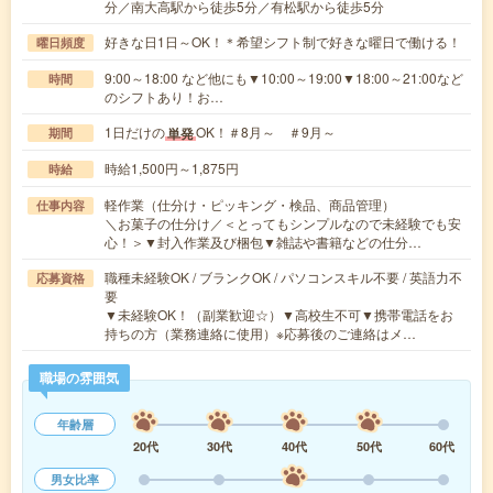
分／南大高駅から徒歩5分／有松駅から徒歩5分
好きな日1日～OK！＊希望シフト制で好きな曜日で働ける！
曜日頻度
9:00～18:00 など他にも▼10:00～19:00▼18:00～21:00など
時間
のシフトあり！お…
1日だけの
OK！＃8月～ ＃9月～
単発
期間
時給1,500円～1,875円
時給
軽作業（仕分け・ピッキング・検品、商品管理）
仕事内容
＼お菓子の仕分け／＜とってもシンプルなので未経験でも安
心！＞▼封入作業及び梱包▼雑誌や書籍などの仕分…
職種未経験OK / ブランクOK / パソコンスキル不要 / 英語力不
応募資格
要
▼未経験OK！（副業歓迎☆）▼高校生不可▼携帯電話をお
持ちの方（業務連絡に使用）※応募後のご連絡はメ…
職場の雰囲気
年齢層
20代
30代
40代
50代
60代
男女比率