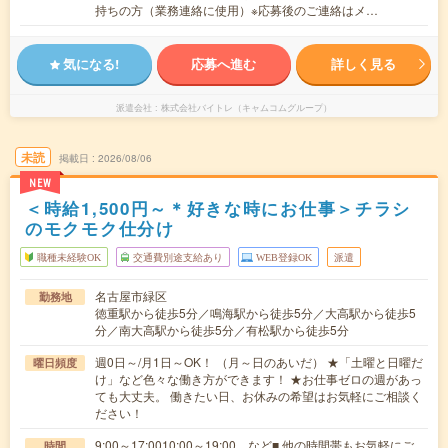
持ちの方（業務連絡に使用）※応募後のご連絡はメ…
気になる!
応募へ進む
詳しく見る
派遣会社
株式会社バイトレ（キャムコムグループ）
未読
掲載日
2026/08/06
NEW
＜時給1,500円～＊好きな時にお仕事＞チラシ
のモクモク仕分け
職種未経験OK
交通費別途支給あり
WEB登録OK
派遣
名古屋市緑区
勤務地
徳重駅から徒歩5分／鳴海駅から徒歩5分／大高駅から徒歩5
分／南大高駅から徒歩5分／有松駅から徒歩5分
週0日～/月1日～OK！ （月～日のあいだ） ★「土曜と日曜だ
曜日頻度
け」など色々な働き方ができます！ ★お仕事ゼロの週があっ
ても大丈夫。 働きたい日、お休みの希望はお気軽にご相談く
ださい！
9:00～17:0010:00～19:00 など■ 他の時間帯もお気軽にご
時間