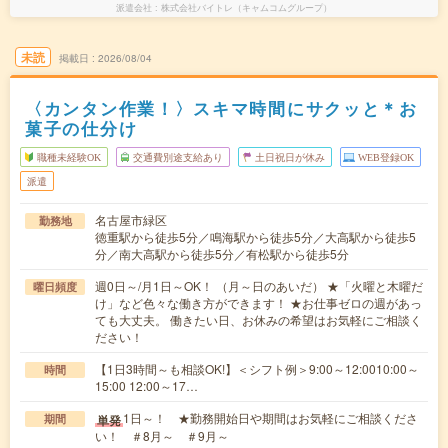
派遣会社
株式会社バイトレ（キャムコムグループ）
未読
掲載日
2026/08/04
〈カンタン作業！〉スキマ時間にサクッと＊お
菓子の仕分け
職種未経験OK
交通費別途支給あり
土日祝日が休み
WEB登録OK
派遣
名古屋市緑区
勤務地
徳重駅から徒歩5分／鳴海駅から徒歩5分／大高駅から徒歩5
分／南大高駅から徒歩5分／有松駅から徒歩5分
週0日～/月1日～OK！ （月～日のあいだ） ★「火曜と木曜だ
曜日頻度
け」など色々な働き方ができます！ ★お仕事ゼロの週があっ
ても大丈夫。 働きたい日、お休みの希望はお気軽にご相談く
ださい！
【1日3時間～も相談OK!】＜シフト例＞9:00～12:0010:00～
時間
15:00 12:00～17…
1日～！ ★勤務開始日や期間はお気軽にご相談くださ
単発
期間
い！ ＃8月～ ＃9月～