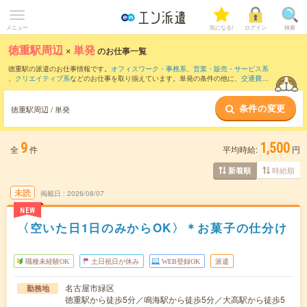
メニュー
気になる!
ログイン
検索
徳重駅周辺
×
単発
のお仕事一覧
徳重駅の派遣のお仕事情報です。
オフィスワーク・事務系
、
営業・販売・サービス系
、
クリエイティブ系
などのお仕事を取り揃えています。単発の条件の他に、
交通費別
途支給あり
、
職種未経験OK
、
友だちと一緒の応募OK
などでもお探し頂けます。
条件の変更
徳重駅周辺 / 単発
9
1,500
全
件
平均時給:
円
時給順
新着順
未読
掲載日
2026/08/07
NEW
〈空いた日1日のみからOK〉＊お菓子の仕分け
職種未経験OK
土日祝日が休み
WEB登録OK
派遣
名古屋市緑区
勤務地
徳重駅から徒歩5分／鳴海駅から徒歩5分／大高駅から徒歩5