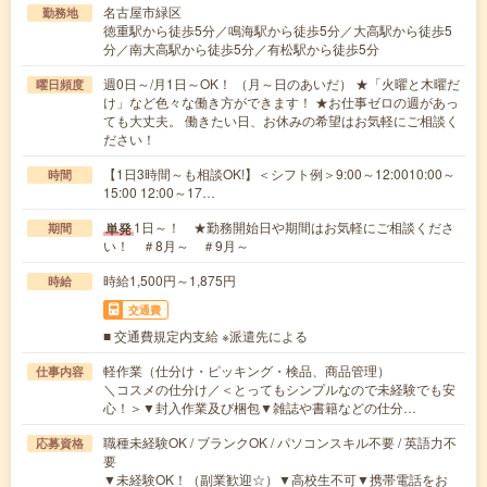
名古屋市緑区
勤務地
徳重駅から徒歩5分／鳴海駅から徒歩5分／大高駅から徒歩5
分／南大高駅から徒歩5分／有松駅から徒歩5分
週0日～/月1日～OK！ （月～日のあいだ） ★「火曜と木曜だ
曜日頻度
け」など色々な働き方ができます！ ★お仕事ゼロの週があっ
ても大丈夫。 働きたい日、お休みの希望はお気軽にご相談く
ださい！
【1日3時間～も相談OK!】＜シフト例＞9:00～12:0010:00～
時間
15:00 12:00～17…
1日～！ ★勤務開始日や期間はお気軽にご相談くださ
単発
期間
い！ ＃8月～ ＃9月～
時給1,500円～1,875円
時給
交通費
■ 交通費規定内支給 ※派遣先による
軽作業（仕分け・ピッキング・検品、商品管理）
仕事内容
＼コスメの仕分け／＜とってもシンプルなので未経験でも安
心！＞▼封入作業及び梱包▼雑誌や書籍などの仕分…
職種未経験OK / ブランクOK / パソコンスキル不要 / 英語力不
応募資格
要
▼未経験OK！（副業歓迎☆）▼高校生不可▼携帯電話をお