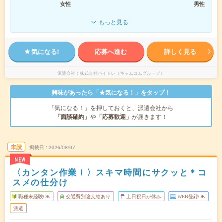
女性
男性
もっと見る
気になる!
応募へ進む
詳しく見る
派遣会社
株式会社バイトレ（キャムコムグループ）
興味があったら「★気になる！」をタップ！
「気になる！」を押しておくと、派遣会社から
「面談確約」
や
「応募歓迎」
が届きます！
未読
掲載日
2026/08/07
NEW
〈カンタン作業！〉スキマ時間にサクッと＊コ
スメの仕分け
職種未経験OK
交通費別途支給あり
土日祝日が休み
WEB登録OK
派遣