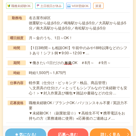
職種未経験OK
土日祝日が休み
WEB登録OK
派遣
名古屋市緑区
勤務地
徳重駅から徒歩5分／鳴海駅から徒歩5分／大高駅から徒歩5
分／南大高駅から徒歩5分／有松駅から徒歩5分
月～金のうち、1日～OK！
曜日頻度
【1日3時間～も相談OK!】午前中のみや18時以降などのシフ
時間
トあり！シフト例▼9:00～12:00▼…
▼働きたい1日だけの
OK ＃8月～ ＃9月～
単発
期間
時給1,500円～1,875円
時給
軽作業（仕分け・ピッキング・検品、商品管理）
仕事内容
＼文房具の仕分け／＜とってもシンプルなので未経験でも安
心！＞▼封入作業及び梱包▼雑誌や書籍などの仕分…
職種未経験OK / ブランクOK / パソコンスキル不要 / 英語力不
応募資格
要
▼未経験OK！（副業歓迎☆）▼高校生不可▼携帯電話をお
持ちの方（業務連絡に使用）※応募後のご連絡はメ…
気になる!
応募へ進む
詳しく見る