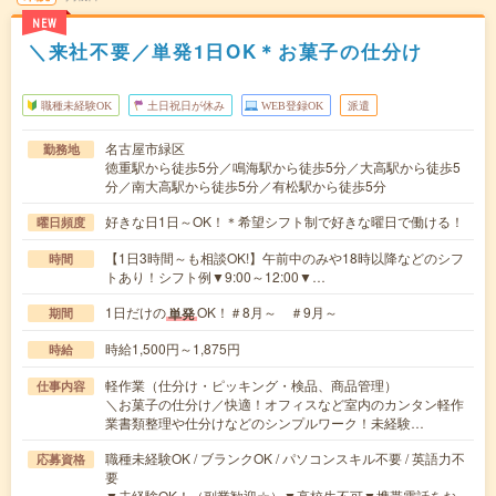
NEW
＼来社不要／単発1日OK＊お菓子の仕分け
職種未経験OK
土日祝日が休み
WEB登録OK
派遣
名古屋市緑区
勤務地
徳重駅から徒歩5分／鳴海駅から徒歩5分／大高駅から徒歩5
分／南大高駅から徒歩5分／有松駅から徒歩5分
好きな日1日～OK！＊希望シフト制で好きな曜日で働ける！
曜日頻度
【1日3時間～も相談OK!】午前中のみや18時以降などのシフ
時間
トあり！シフト例▼9:00～12:00▼…
1日だけの
OK！＃8月～ ＃9月～
単発
期間
時給1,500円～1,875円
時給
軽作業（仕分け・ピッキング・検品、商品管理）
仕事内容
＼お菓子の仕分け／快適！オフィスなど室内のカンタン軽作
業書類整理や仕分けなどのシンプルワーク！未経験…
職種未経験OK / ブランクOK / パソコンスキル不要 / 英語力不
応募資格
要
▼未経験OK！（副業歓迎☆）▼高校生不可▼携帯電話をお