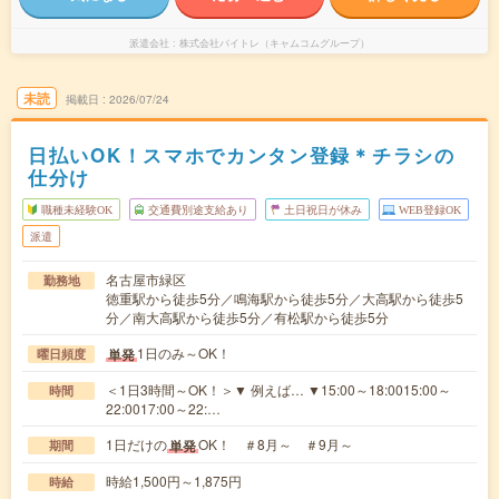
派遣会社
株式会社バイトレ（キャムコムグループ）
未読
掲載日
2026/07/24
日払いOK！スマホでカンタン登録＊チラシの
仕分け
職種未経験OK
交通費別途支給あり
土日祝日が休み
WEB登録OK
派遣
名古屋市緑区
勤務地
徳重駅から徒歩5分／鳴海駅から徒歩5分／大高駅から徒歩5
分／南大高駅から徒歩5分／有松駅から徒歩5分
1日のみ～OK！
単発
曜日頻度
＜1日3時間～OK！＞▼ 例えば… ▼15:00～18:0015:00～
時間
22:0017:00～22:…
1日だけの
OK！ ＃8月～ ＃9月～
単発
期間
時給1,500円～1,875円
時給