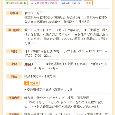
職種未経験OK
交通費別途支給あり
WEB登録OK
派遣
名古屋市緑区
勤務地
徳重駅から徒歩5分／鳴海駅から徒歩5分／大高駅から徒歩5
分／南大高駅から徒歩5分／有松駅から徒歩5分
週0日～/月1日～OK！ （月～日のあいだ） ★「土曜と日曜だ
曜日頻度
け」など色々な働き方ができます！ ★お仕事ゼロの週があっ
ても大丈夫。 働きたい日、お休みの希望はお気軽にご相談く
ださい！
【1日3時間～も相談OK!】＜シフト例＞9:00～12:0012:00～
時間
17:00 17:00～22…
1日～！ ★勤務開始日や期間はお気軽にご相談くださ
単発
期間
い！ ＃8月～ ＃9月～
時給1,500円～1,875円
時給
交通費
■ 交通費規定内支給 ※派遣先による
軽作業（仕分け・ピッキング・検品、商品管理）
仕事内容
＼DMの仕分け／＜とってもシンプルなので未経験でも安
心！＞▼封入作業及び梱包▼雑誌や書籍などの仕分け…
職種未経験OK / ブランクOK / パソコンスキル不要 / 英語力不
応募資格