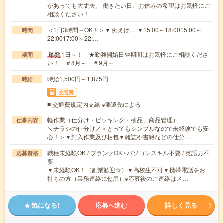
があっても大丈夫。 働きたい日、お休みの希望はお気軽にご
相談ください！
＜1日3時間～OK！＞▼ 例えば… ▼15:00～18:0015:00～
時間
22:0017:00～22:…
1日～！ ★勤務開始日や期間はお気軽にご相談くださ
単発
期間
い！ ＃8月～ ＃9月～
時給1,500円～1,875円
時給
交通費
■ 交通費規定内支給 ※派遣先による
軽作業（仕分け・ピッキング・検品、商品管理）
仕事内容
＼チラシの仕分け／＜とってもシンプルなので未経験でも安
心！＞▼封入作業及び梱包▼雑誌や書籍などの仕分…
職種未経験OK / ブランクOK / パソコンスキル不要 / 英語力不
応募資格
要
▼未経験OK！（副業歓迎☆）▼高校生不可▼携帯電話をお
持ちの方（業務連絡に使用）※応募後のご連絡はメ…
気になる!
応募へ進む
詳しく見る