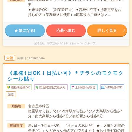
要
▼未経験OK！（副業歓迎☆）▼高校生不可▼携帯電話をお
持ちの方（業務連絡に使用）※応募後のご連絡はメ…
気になる!
応募へ進む
詳しく見る
派遣会社
株式会社バイトレ（キャムコムグループ）
未読
掲載日
2026/08/04
《単発1日OK！日払い可》＊チラシのモクモク
シール貼り
職種未経験OK
交通費別途支給あり
土日祝日が休み
WEB登録OK
派遣
名古屋市緑区
勤務地
徳重駅から徒歩5分／鳴海駅から徒歩5分／大高駅から徒歩5
分／南大高駅から徒歩5分／有松駅から徒歩5分
週0日～/月1日～OK！ （月～日のあいだ） ★「火曜と木曜の
曜日頻度
午後だけ」など色々な働き方ができます！ ★お仕事ゼロの週