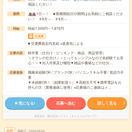
相談ください！
1日～！ ★勤務開始日や期間はお気軽にご相談くださ
単発
期間
い！ ＃8月～ ＃9月～
時給1,500円～1,875円
時給
交通費
■ 交通費規定内支給 ※派遣先による
軽作業（仕分け・ピッキング・検品、商品管理）
仕事内容
＼チラシの仕分け／＜とってもシンプルなので未経験でも安
心！＞▼封入作業及び梱包▼雑誌や書籍などの仕分…
職種未経験OK / ブランクOK / パソコンスキル不要 / 英語力不
応募資格
要
▼未経験OK！（副業歓迎☆）▼高校生不可▼携帯電話をお
持ちの方（業務連絡に使用）※応募後のご連絡はメ…
気になる!
応募へ進む
詳しく見る
派遣会社
株式会社バイトレ（キャムコムグループ）
未読
掲載日
2026/08/06