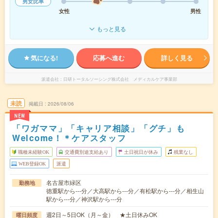
男女比率
女性
男性
もっと見る
気になる!
応募へ進む
詳しく見る
派遣会社
日研トータルソーシング株式会社 メディカルケア事業部
未読
掲載日
2026/08/06
NEW
「ワガママ」「キャリア相談」「グチ」も
Welcome！＊ケアスタッフ
職種未経験OK
交通費別途支給あり
土日祝日が休み
残業なし
WEB登録OK
派遣
名古屋市緑区
勤務地
徳重駅から---分／大高駅から---分／有松駅から---分／相生山
駅から---分／神沢駅から---分
週2日～5日OK（月～金） ★土日休みOK
曜日頻度