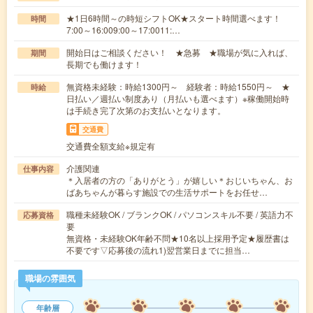
★1日6時間～の時短シフトOK★スタート時間選べます！
時間
7:00～16:009:00～17:0011:…
開始日はご相談ください！ ★急募 ★職場が気に入れば、
期間
長期でも働けます！
無資格未経験：時給1300円～ 経験者：時給1550円～ ★
時給
日払い／週払い制度あり（月払いも選べます）※稼働開始時
は手続き完了次第のお支払いとなります。
交通費
交通費全額支給※規定有
介護関連
仕事内容
＊入居者の方の「ありがとう」が嬉しい＊おじいちゃん、お
ばあちゃんが暮らす施設での生活サポートをお任せ…
職種未経験OK / ブランクOK / パソコンスキル不要 / 英語力不
応募資格
要
無資格・未経験OK年齢不問★10名以上採用予定★履歴書は
不要です▽応募後の流れ1)翌営業日までに担当…
職場の雰囲気
年齢層