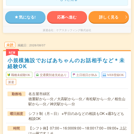
気になる!
応募へ進む
詳しく見る
派遣会社
ケアスタッフィング株式会社
未読
掲載日
2026/08/07
NEW
小規模施設でおばあちゃんのお話相手など＊未
経験OK
職種未経験OK
交通費別途支給あり
土日祝日が休み
WEB登録OK
派遣
名古屋市緑区
勤務地
徳重駅から---分／大高駅から---分／有松駅から---分／相生山
駅から---分／神沢駅から---分
シフト制（月～日） ※平日のみなどの相談もOK ※週3なども
曜日頻度
相談OK
【シフト例】07:00～16:0009:00～18:0017:00～09:00※ 上記
時間
は一例です！そ…