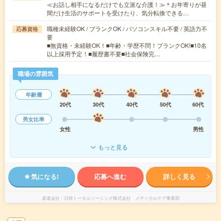
≪お話し相手になるだけでも立派な介護！≫＊お年寄りが昼
間だけ生活のサポートを受けたり、気分転換できる…
職種未経験OK / ブランクOK / パソコンスキル不要 / 英語力不
応募資格
要
■無資格・未経験OK！■年齢・学歴不問！ブランクOK!■10名
以上採用予定！■履歴書不要■社会保険完…
職場の雰囲気
年齢層
20代
30代
40代
50代
60代
男女比率
女性
男性
もっと見る
気になる!
応募へ進む
詳しく見る
派遣会社
日研トータルソーシング株式会社 メディカルケア事業部