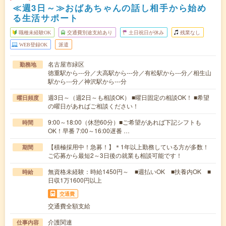
≪週3日～≫おばあちゃんの話し相手から始め
る生活サポート
職種未経験OK
交通費別途支給あり
土日祝日が休み
残業なし
WEB登録OK
派遣
名古屋市緑区
勤務地
徳重駅から---分／大高駅から---分／有松駅から---分／相生山
駅から---分／神沢駅から---分
週3日～（週2日～も相談OK） ■曜日固定の相談OK！ ■希望
曜日頻度
の曜日があればご相談ください！
9:00～18:00（休憩60分）■ご希望があれば下記シフトも
時間
OK！早番 7:00～16:00遅番 …
【積極採用中！急募！】＊1年以上勤務している方が多数！
期間
ご応募から最短2～3日後の就業も相談可能です！
無資格未経験：時給1450円～ ■週払いOK ■扶養内OK ■
時給
日収1万1600円以上
交通費
交通費全額支給
介護関連
仕事内容