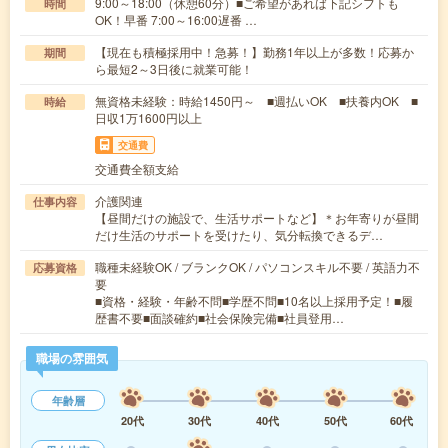
9:00～18:00（休憩60分）■ご希望があれば下記シフトも
時間
OK！早番 7:00～16:00遅番 …
【現在も積極採用中！急募！】勤務1年以上が多数！応募か
期間
ら最短2～3日後に就業可能！
無資格未経験：時給1450円～ ■週払いOK ■扶養内OK ■
時給
日収1万1600円以上
交通費
交通費全額支給
介護関連
仕事内容
【昼間だけの施設で、生活サポートなど】＊お年寄りが昼間
だけ生活のサポートを受けたり、気分転換できるデ…
職種未経験OK / ブランクOK / パソコンスキル不要 / 英語力不
応募資格
要
■資格・経験・年齢不問■学歴不問■10名以上採用予定！■履
歴書不要■面談確約■社会保険完備■社員登用…
職場の雰囲気
年齢層
20代
30代
40代
50代
60代