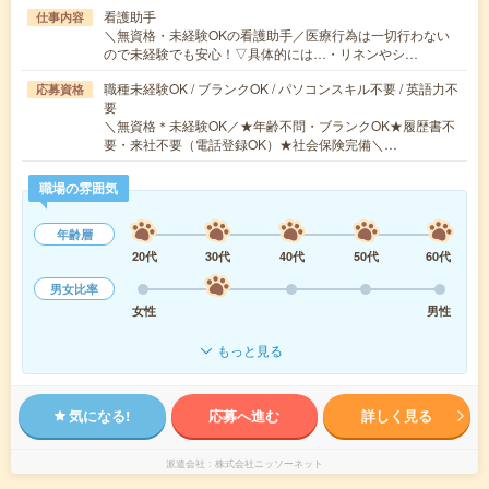
看護助手
仕事内容
＼無資格・未経験OKの看護助手／医療行為は一切行わない
ので未経験でも安心！▽具体的には…・リネンやシ…
職種未経験OK / ブランクOK / パソコンスキル不要 / 英語力不
応募資格
要
＼無資格＊未経験OK／★年齢不問・ブランクOK★履歴書不
要・来社不要（電話登録OK）★社会保険完備＼…
職場の雰囲気
年齢層
20代
30代
40代
50代
60代
男女比率
女性
男性
もっと見る
気になる!
応募へ進む
詳しく見る
派遣会社
株式会社ニッソーネット