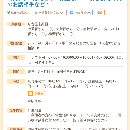
のお話相手など＊
職種未経験OK
交通費別途支給あり
WEB登録OK
派遣
名古屋市緑区
勤務地
徳重駅から---分／大高駅から---分／有松駅から---分／相生山
駅から---分／神沢駅から---分
シフト制（月～日） ※平日のみなどの相談もOK ※週3なども
曜日頻度
相談OK
【シフト例】07:00～16:0009:00～18:0017:00～09:00※ 上記
時間
は一例です！そ…
即日～2ヶ月以上 ■開始日の相談OK！
期間
無資格の方：時給1400円～1750円 / 介護福祉士：時給1700
時給
円～2125円 / 初任者以上：時給1500円～1875円
交通費
全額支給
介護関連
仕事内容
／利用者の方の日常生活をサポート！＼▽具体的には…・買
い物や散歩に付き添ったり・折り紙や体操などのレ…
職種未経験OK / ブランクOK / パソコンスキル不要 / 英語力不
応募資格