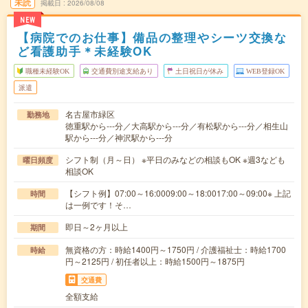
未読
掲載日
2026/08/08
NEW
【病院でのお仕事】備品の整理やシーツ交換な
ど看護助手＊未経験OK
職種未経験OK
交通費別途支給あり
土日祝日が休み
WEB登録OK
派遣
名古屋市緑区
勤務地
徳重駅から---分／大高駅から---分／有松駅から---分／相生山
駅から---分／神沢駅から---分
シフト制（月～日） ※平日のみなどの相談もOK ※週3なども
曜日頻度
相談OK
【シフト例】07:00～16:0009:00～18:0017:00～09:00※ 上記
時間
は一例です！そ…
即日～2ヶ月以上
期間
無資格の方：時給1400円～1750円 / 介護福祉士：時給1700
時給
円～2125円 / 初任者以上：時給1500円～1875円
交通費
全額支給