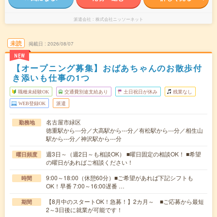
派遣会社
株式会社ニッソーネット
未読
掲載日
2026/08/07
NEW
【オープニング募集】おばあちゃんのお散歩付
き添いも仕事の1つ
職種未経験OK
交通費別途支給あり
土日祝日が休み
残業なし
WEB登録OK
派遣
名古屋市緑区
勤務地
徳重駅から---分／大高駅から---分／有松駅から---分／相生山
駅から---分／神沢駅から---分
週3日～（週2日～も相談OK） ■曜日固定の相談OK！ ■希望
曜日頻度
の曜日があればご相談ください！
9:00～18:00（休憩60分）■ご希望があれば下記シフトも
時間
OK！早番 7:00～16:00遅番 …
【8月中のスタートOK！急募！】2カ月～ ■ご応募から最短
期間
2～3日後に就業が可能です！