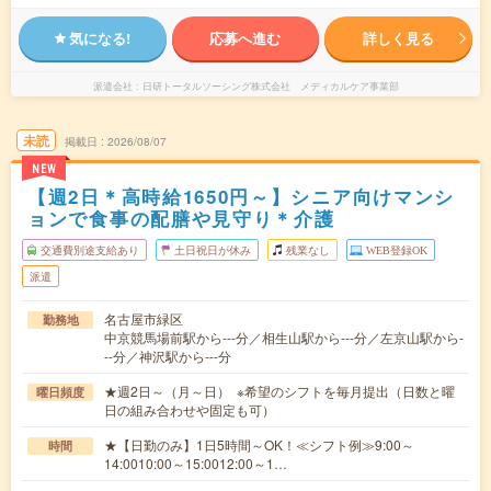
気になる!
応募へ進む
詳しく見る
派遣会社
日研トータルソーシング株式会社 メディカルケア事業部
未読
掲載日
2026/08/07
NEW
【週2日＊高時給1650円～】シニア向けマンシ
ョンで食事の配膳や見守り＊介護
交通費別途支給あり
土日祝日が休み
残業なし
WEB登録OK
派遣
名古屋市緑区
勤務地
中京競馬場前駅から---分／相生山駅から---分／左京山駅から-
--分／神沢駅から---分
★週2日～（月～日） ※希望のシフトを毎月提出（日数と曜
曜日頻度
日の組み合わせや固定も可）
★【日勤のみ】1日5時間～OK！≪シフト例≫9:00～
時間
14:0010:00～15:0012:00～1…