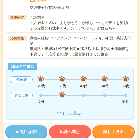
交通費全額支給※規定有
介護関連
仕事内容
＊入居者の方の「ありがとう」が嬉しい＊お年寄りを笑顔に
する介護のお仕事です。おじいちゃん、おばあちゃ…
職種未経験OK / ブランクOK / パソコンスキル不要 / 英語力不
応募資格
要
無資格・未経験OK年齢不問★10名以上採用予定★履歴書は
不要です▽応募後の流れ1)翌営業日までに担当…
職場の雰囲気
年齢層
20代
30代
40代
50代
60代
男女比率
女性
男性
もっと見る
気になる!
応募へ進む
詳しく見る