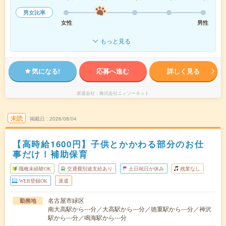
男女比率
女性
男性
もっと見る
気になる!
応募へ進む
詳しく見る
派遣会社
株式会社ニッソーネット
未読
掲載日
2026/08/04
【高時給1600円】子供とかかわる部分のお仕
事だけ！補助保育
職種未経験OK
交通費別途支給あり
土日祝日が休み
残業なし
WEB登録OK
派遣
名古屋市緑区
勤務地
南大高駅から---分／大高駅から---分／徳重駅から---分／神沢
駅から---分／鳴海駅から---分