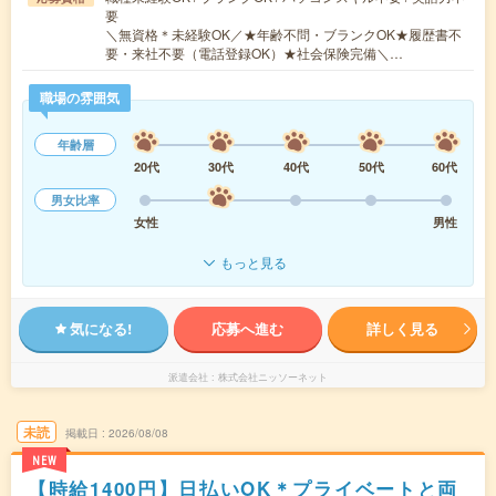
要
＼無資格＊未経験OK／★年齢不問・ブランクOK★履歴書不
要・来社不要（電話登録OK）★社会保険完備＼…
職場の雰囲気
年齢層
20代
30代
40代
50代
60代
男女比率
女性
男性
もっと見る
気になる!
応募へ進む
詳しく見る
派遣会社
株式会社ニッソーネット
未読
掲載日
2026/08/08
NEW
【時給1400円】日払いOK＊プライベートと両