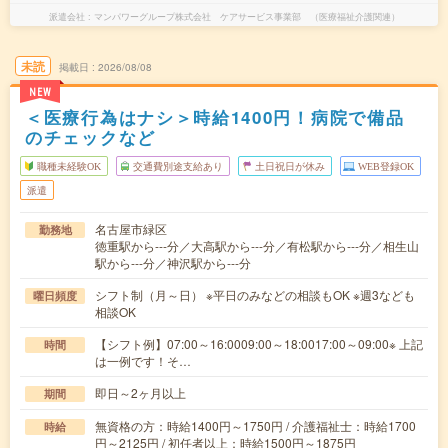
派遣会社
マンパワーグループ株式会社 ケアサービス事業部 （医療福祉介護関連）
未読
掲載日
2026/08/08
NEW
＜医療行為はナシ＞時給1400円！病院で備品
のチェックなど
職種未経験OK
交通費別途支給あり
土日祝日が休み
WEB登録OK
派遣
名古屋市緑区
勤務地
徳重駅から---分／大高駅から---分／有松駅から---分／相生山
駅から---分／神沢駅から---分
シフト制（月～日） ※平日のみなどの相談もOK ※週3なども
曜日頻度
相談OK
【シフト例】07:00～16:0009:00～18:0017:00～09:00※ 上記
時間
は一例です！そ…
即日～2ヶ月以上
期間
無資格の方：時給1400円～1750円 / 介護福祉士：時給1700
時給
円～2125円 / 初任者以上：時給1500円～1875円