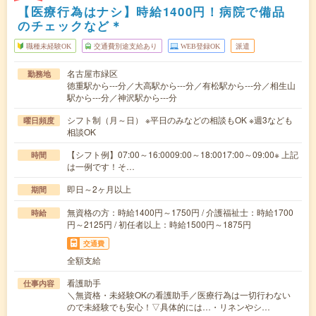
【医療行為はナシ】時給1400円！病院で備品
のチェックなど＊
職種未経験OK
交通費別途支給あり
WEB登録OK
派遣
名古屋市緑区
勤務地
徳重駅から---分／大高駅から---分／有松駅から---分／相生山
駅から---分／神沢駅から---分
シフト制（月～日） ※平日のみなどの相談もOK ※週3なども
曜日頻度
相談OK
【シフト例】07:00～16:0009:00～18:0017:00～09:00※ 上記
時間
は一例です！そ…
即日～2ヶ月以上
期間
無資格の方：時給1400円～1750円 / 介護福祉士：時給1700
時給
円～2125円 / 初任者以上：時給1500円～1875円
交通費
全額支給
看護助手
仕事内容
＼無資格・未経験OKの看護助手／医療行為は一切行わない
ので未経験でも安心！▽具体的には…・リネンやシ…