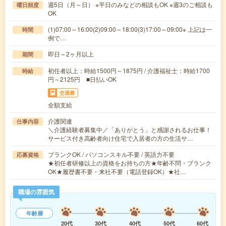
週5日（月～日） ※平日のみなどの相談もOK ※週3のご相談も
曜日頻度
OK
(1)07:00～16:00(2)09:00～18:00(3)17:00～09:00※ 上記は一
時間
例で…
即日～2ヶ月以上
期間
初任者以上：時給1500円～1875円 / 介護福祉士：時給1700
時給
円～2125円 ■日払いOK
交通費
全額支給
介護関連
仕事内容
＼介護経験者募集中／「ありがとう」と感謝されるお仕事！
サービス付き高齢者向け住宅で入居者の方の生活サ…
ブランクOK / パソコンスキル不要 / 英語力不要
応募資格
★初任者研修以上の資格をお持ちの方★年齢不問・ブランク
OK★履歴書不要・来社不要（電話登録OK）★社…
職場の雰囲気
年齢層
20代
30代
40代
50代
60代