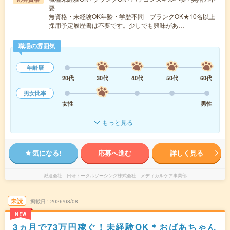
要
無資格・未経験OK年齢・学歴不問 ブランクOK★10名以上
採用予定履歴書は不要です。少しでも興味があ…
職場の雰囲気
年齢層
20代
30代
40代
50代
60代
男女比率
女性
男性
もっと見る
気になる!
応募へ進む
詳しく見る
派遣会社
日研トータルソーシング株式会社 メディカルケア事業部
未読
掲載日
2026/08/08
NEW
3ヵ月で73万円稼ぐ！未経験OK＊おばあちゃん