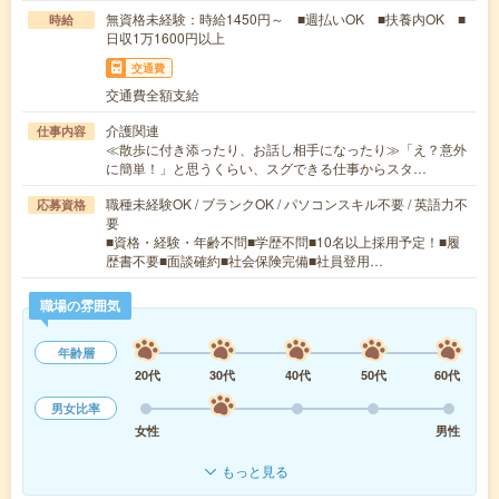
無資格未経験：時給1450円～ ■週払いOK ■扶養内OK ■
時給
日収1万1600円以上
交通費
交通費全額支給
介護関連
仕事内容
≪散歩に付き添ったり、お話し相手になったり≫「え？意外
に簡単！」と思うくらい、スグできる仕事からスタ…
職種未経験OK / ブランクOK / パソコンスキル不要 / 英語力不
応募資格
要
■資格・経験・年齢不問■学歴不問■10名以上採用予定！■履
歴書不要■面談確約■社会保険完備■社員登用…
職場の雰囲気
年齢層
20代
30代
40代
50代
60代
男女比率
女性
男性
もっと見る