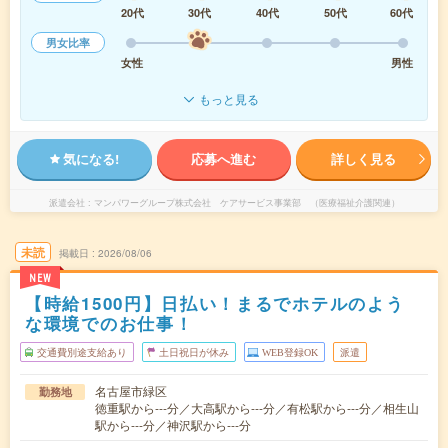
20代
30代
40代
50代
60代
男女比率
女性
男性
もっと見る
気になる!
応募へ進む
詳しく見る
派遣会社
マンパワーグループ株式会社 ケアサービス事業部 （医療福祉介護関連）
未読
掲載日
2026/08/06
NEW
【時給1500円】日払い！まるでホテルのよう
な環境でのお仕事！
交通費別途支給あり
土日祝日が休み
WEB登録OK
派遣
名古屋市緑区
勤務地
徳重駅から---分／大高駅から---分／有松駅から---分／相生山
駅から---分／神沢駅から---分