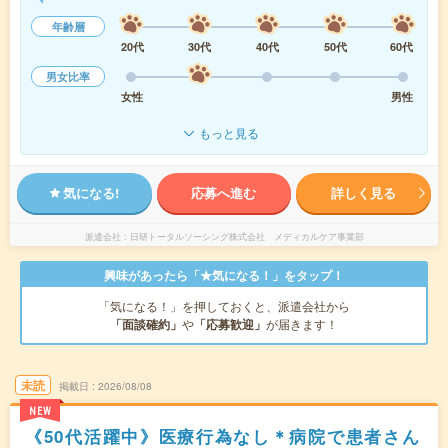
年齢層
20代
30代
40代
50代
60代
男女比率
女性
男性
もっと見る
気になる!
応募へ進む
詳しく見る
派遣会社
日研トータルソーシング株式会社 メディカルケア事業部
興味があったら「★気になる！」をタップ！
「気になる！」を押しておくと、派遣会社から
「面談確約」
や
「応募歓迎」
が届きます！
未読
掲載日
2026/08/08
NEW
《50代活躍中》医療行為なし＊病院で患者さん