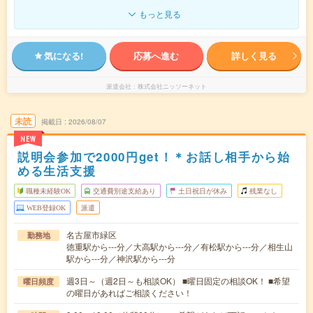
もっと見る
気になる!
応募へ進む
詳しく見る
派遣会社
株式会社ニッソーネット
未読
掲載日
2026/08/07
NEW
説明会参加で2000円get！＊お話し相手から始
める生活支援
職種未経験OK
交通費別途支給あり
土日祝日が休み
残業なし
WEB登録OK
派遣
名古屋市緑区
勤務地
徳重駅から---分／大高駅から---分／有松駅から---分／相生山
駅から---分／神沢駅から---分
週3日～（週2日～も相談OK） ■曜日固定の相談OK！ ■希望
曜日頻度
の曜日があればご相談ください！