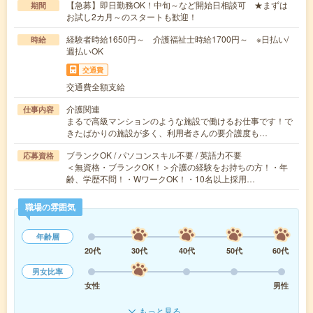
【急募】即日勤務OK！中旬～など開始日相談可 ★まずは
期間
お試し2カ月～のスタートも歓迎！
経験者時給1650円～ 介護福祉士時給1700円～ ※日払い/
時給
週払いOK
交通費
交通費全額支給
介護関連
仕事内容
まるで高級マンションのような施設で働けるお仕事です！で
きたばかりの施設が多く、利用者さんの要介護度も…
ブランクOK / パソコンスキル不要 / 英語力不要
応募資格
＜無資格・ブランクOK！＞介護の経験をお持ちの方！・年
齢、学歴不問！・WワークOK！・10名以上採用…
職場の雰囲気
年齢層
20代
30代
40代
50代
60代
男女比率
女性
男性
もっと見る