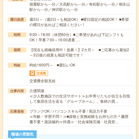
徳重駅から---分／大高駅から---分／有松駅から---分／相生山
駅から---分／神沢駅から---分
週3日～（週2日～も相談OK） ■曜日固定の相談OK！ ■希望
曜日頻度
の曜日があればご相談ください！
9:00～18:00（休憩60分）■ご希望があれば下記シフトも
時間
OK！早番 7:00～16:00遅番 …
【現在も積極採用中！急募！】2カ月～ ■ご応募から最短2
期間
～3日後の就業も相談可能です！
時給1600円～ ■週払いOK
時給
交通費
交通費全額支給
介護関連
仕事内容
≪少人数施設での生活サポート≫お年寄りたちが自立を目指
して集団生活を送る「グループホーム」。食材の買…
ブランクOK / パソコンスキル不要 / 英語力不要
応募資格
≪年齢・学歴不問！≫■資格と実務経験をお持ちの方＊履歴
書不要＊面談確約≪待遇≫・社会保険完備・社員登…
職場の雰囲気