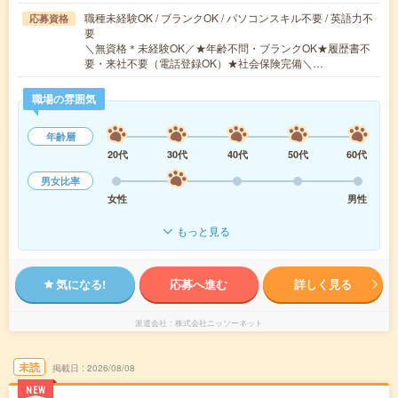
職種未経験OK / ブランクOK / パソコンスキル不要 / 英語力不
応募資格
要
＼無資格＊未経験OK／★年齢不問・ブランクOK★履歴書不
要・来社不要（電話登録OK）★社会保険完備＼…
職場の雰囲気
年齢層
20代
30代
40代
50代
60代
男女比率
女性
男性
もっと見る
気になる!
応募へ進む
詳しく見る
派遣会社
株式会社ニッソーネット
未読
掲載日
2026/08/08
NEW