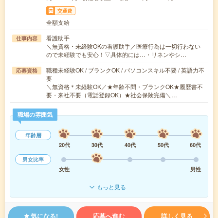
交通費
全額支給
看護助手
仕事内容
＼無資格・未経験OKの看護助手／医療行為は一切行わない
ので未経験でも安心！▽具体的には…・リネンやシ…
職種未経験OK / ブランクOK / パソコンスキル不要 / 英語力不
応募資格
要
＼無資格＊未経験OK／★年齢不問・ブランクOK★履歴書不
要・来社不要（電話登録OK）★社会保険完備＼…
職場の雰囲気
年齢層
20代
30代
40代
50代
60代
男女比率
女性
男性
もっと見る
気になる!
応募へ進む
詳しく見る