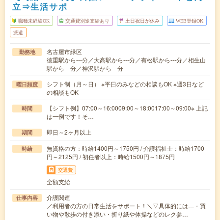
立⇒生活サポ
職種未経験OK
交通費別途支給あり
土日祝日が休み
WEB登録OK
派遣
名古屋市緑区
勤務地
徳重駅から---分／大高駅から---分／有松駅から---分／相生山
駅から---分／神沢駅から---分
シフト制（月～日） ※平日のみなどの相談もOK ※週3日など
曜日頻度
の相談もOK
【シフト例】07:00～16:0009:00～18:0017:00～09:00※ 上記
時間
は一例です！そ…
即日～2ヶ月以上
期間
無資格の方：時給1400円～1750円 / 介護福祉士：時給1700
時給
円～2125円 / 初任者以上：時給1500円～1875円
交通費
全額支給
介護関連
仕事内容
／利用者の方の日常生活をサポート！＼▽具体的には…・買
い物や散歩の付き添い・折り紙や体操などのレク参…