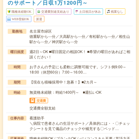
のサポート／日収1万1200円～
職種未経験OK
交通費別途支給あり
土日祝日が休み
残業なし
WEB登録OK
派遣
名古屋市緑区
勤務地
徳重駅から---分／大高駅から---分／有松駅から---分／相生山
駅から---分／神沢駅から---分
週2日～OK ■曜日固定の相談OK！ ■希望の曜日があればご相
曜日頻度
談ください！
お子さんの予定にも柔軟に調整可能です。シフト例9:00～
時間
18:00（休憩60分）7:00～16:00…
【現在も積極採用中！急募！】■2カ月～
期間
無資格未経験：時給1400円～ ■週払いOK
時給
交通費
交通費全額支給
看護助手
仕事内容
＼病院で患者さんの生活サポート／具体的には・・〇チェッ
クシートを見て備品のチェックや補充する〇ベッド…
職種未経験OK / ブランクOK / パソコンスキル不要 / 英語力不
応募資格