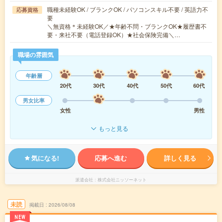
職種未経験OK / ブランクOK / パソコンスキル不要 / 英語力不
応募資格
要
＼無資格＊未経験OK／★年齢不問・ブランクOK★履歴書不
要・来社不要（電話登録OK）★社会保険完備＼…
職場の雰囲気
年齢層
20代
30代
40代
50代
60代
男女比率
女性
男性
もっと見る
気になる!
応募へ進む
詳しく見る
派遣会社
株式会社ニッソーネット
未読
掲載日
2026/08/08
NEW