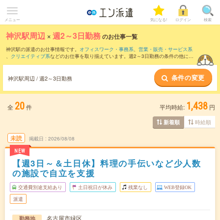
メニュー
気になる!
ログイン
検索
神沢駅周辺
×
週2～3日勤務
のお仕事一覧
神沢駅の派遣のお仕事情報です。
オフィスワーク・事務系
、
営業・販売・サービス系
、
クリエイティブ系
などのお仕事を取り揃えています。週2～3日勤務の条件の他に、
交通費別途支給あり
、
職種未経験OK
、
友だちと一緒の応募OK
などのこだわり条件も
取り揃えています。
条件の変更
神沢駅周辺 / 週2～3日勤務
20
1,438
全
件
平均時給:
円
時給順
新着順
未読
掲載日
2026/08/08
NEW
【週3日～＆土日休】料理の手伝いなど少人数
の施設で自立を支援
交通費別途支給あり
土日祝日が休み
残業なし
WEB登録OK
派遣
名古屋市緑区
勤務地