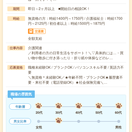
即日～2ヶ月以上 ■開始日の相談OK！
期間
無資格の方：時給1400円～1750円 / 介護福祉士：時給1700
時給
円～2125円 / 初任者以上：時給1500円～1875円
交通費
全額支給
介護関連
仕事内容
／利用者の方の日常生活をサポート！＼▽具体的には…・買
い物や散歩に付き添ったり・折り紙や体操などのレ…
職種未経験OK / ブランクOK / パソコンスキル不要 / 英語力不
応募資格
要
＼無資格＊未経験OK／★年齢不問・ブランクOK★履歴書不
要・来社不要（電話登録OK）★社会保険完備＼…
職場の雰囲気
年齢層
20代
30代
40代
50代
60代
男女比率
女性
男性