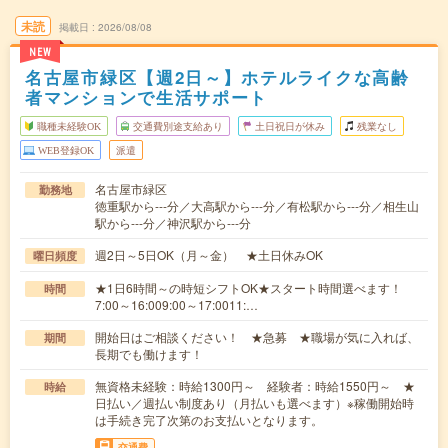
未読
掲載日
2026/08/08
NEW
名古屋市緑区【週2日～】ホテルライクな高齢
者マンションで生活サポート
職種未経験OK
交通費別途支給あり
土日祝日が休み
残業なし
WEB登録OK
派遣
名古屋市緑区
勤務地
徳重駅から---分／大高駅から---分／有松駅から---分／相生山
駅から---分／神沢駅から---分
週2日～5日OK（月～金） ★土日休みOK
曜日頻度
★1日6時間～の時短シフトOK★スタート時間選べます！
時間
7:00～16:009:00～17:0011:…
開始日はご相談ください！ ★急募 ★職場が気に入れば、
期間
長期でも働けます！
無資格未経験：時給1300円～ 経験者：時給1550円～ ★
時給
日払い／週払い制度あり（月払いも選べます）※稼働開始時
は手続き完了次第のお支払いとなります。
交通費