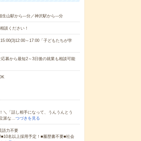
相生山駅から---分／神沢駅から---分
ご相談ください！
15:00(3)12:00～17:00「子どもたちが学
応募から最短2～3日後の就業も相談可能
OK
！＼「話し相手になって、うんうんとう
立派な…
つづきを見る
 英語力不要
!■10名以上採用予定！■履歴書不要■社会