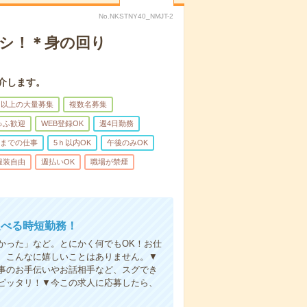
No.NKSTNY40_NMJT-2
ナシ！＊身の回り
介します。
名以上の大量募集
複数名募集
ゅふ歓迎
WEB登録OK
週4日勤務
前までの仕事
5ｈ以内OK
午後のみOK
服装自由
週払いOK
職場が禁煙
選べる時短勤務！
かった」など。とにかく何でもOK！お仕
、こんなに嬉しいことはありません。▼
事のお手伝いやお話相手など、スグでき
ピッタリ！▼今この求人に応募したら、