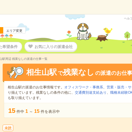
ヘル
エリア変更
た希望条件
お気に入りの派遣会社
山駅周辺 残業なしの派遣の仕事一覧
相生山駅
残業なし
で
の派遣のお仕
相生山駅の派遣のお仕事情報です。
オフィスワーク・事務系
、
営業・販売・サ
り揃えています。残業なしの条件の他に、
交通費別途支給あり
、
職種未経験O
も取り揃えています。
15
1
15
件中
～
件を表示中
未読