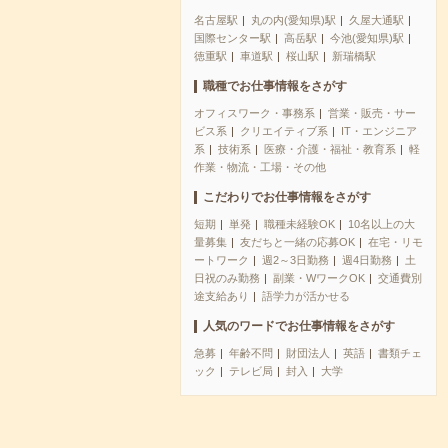
名古屋駅
丸の内(愛知県)駅
久屋大通駅
国際センター駅
高岳駅
今池(愛知県)駅
徳重駅
車道駅
桜山駅
新瑞橋駅
職種でお仕事情報をさがす
オフィスワーク・事務系
営業・販売・サー
ビス系
クリエイティブ系
IT・エンジニア
系
技術系
医療・介護・福祉・教育系
軽
作業・物流・工場・その他
こだわりでお仕事情報をさがす
短期
単発
職種未経験OK
10名以上の大
量募集
友だちと一緒の応募OK
在宅・リモ
ートワーク
週2～3日勤務
週4日勤務
土
日祝のみ勤務
副業・WワークOK
交通費別
途支給あり
語学力が活かせる
人気のワードでお仕事情報をさがす
急募
年齢不問
財団法人
英語
書類チェ
ック
テレビ局
封入
大学