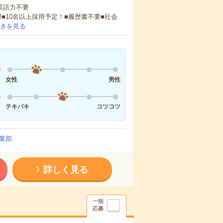
 英語力不要
!■10名以上採用予定！■履歴書不要■社会
きを見る
女性
男性
テキパキ
コツコツ
業部
詳しく見る
一括
応募