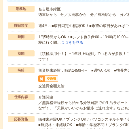
勤務地
名古屋市緑区
徳重駅から---分／大高駅から---分／有松駅から---分／
曜日頻度
週4日～■曜日固定の相談OK！■希望の曜日があれば
時間
1日5時間からOK！■シフト例(1)8:00～13:00(2)10:00～
校に行く間…
つづきを見る
期間
【積極採用中！】＊1年以上勤務している方が多数！ご
です！
時給
無資格未経験：時給1450円～ ■週払いOK ■扶養内
交通費
交通費全額支給
仕事内容
介護関連
／無資格未経験から始める介護施設での生活サポート
なずく」「天気がいいからお散歩に連れ出す」なども
応募資格
職種未経験OK / ブランクOK / パソコンスキル不要 /
■無資格・未経験OK！■年齢・学歴不問！ブランクOK