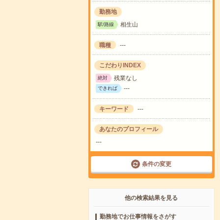
勤務地
相生山
駅/路線
職種
---
こだわりINDEX
残業なし
絶対
---
できれば
キーワード
---
あなたのプロフィール
---
条件の変更
他の検索結果を見る
勤務地でお仕事情報をさがす