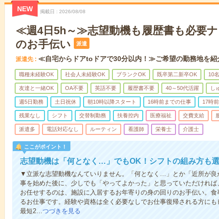
NEW
掲載日
2026/08/08
≪週4日5h～≫志望動機も履歴書も必要
のお手伝い
派遣
≪自宅からドアtoドアで30分以内！≫ご希望の勤務地を紹
派遣先
職種未経験OK
社会人未経験OK
ブランクOK
既卒第二新卒OK
10
友達と一緒OK
OA不要
英語不要
履歴書不要
40～50代活躍
し
週5日勤務
土日祝休
朝10時以降スタート
16時前までの仕事
17時
残業なし
シフト
交替制勤務
扶養控内
医療福祉
交費支給
派遣多
電話対応なし
ルーティン
看護師
栄養士
介護士
ここがポイント！
志望動機は「何となく…」でもOK！シフトの組み方も
▼立派な志望動機なんていりません。「何となく…」とか「近所が良
事を始めた後に、少しでも「やってよかった」と思っていただければ
お任せするのは、施設に入居するお年寄りの身の回りのお手伝い。食
るお仕事です。経験や資格は全く必要なしでお仕事復帰される方にも
最短2…
つづきを見る