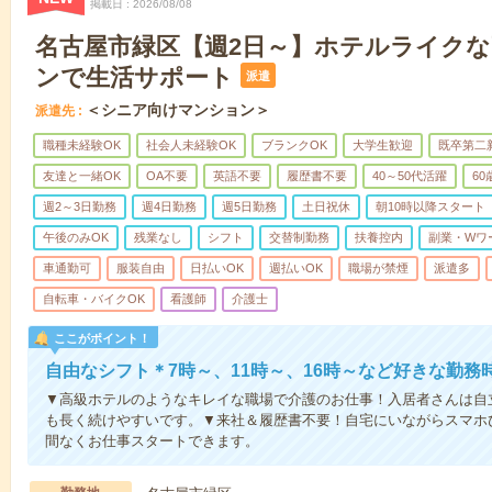
掲載日
2026/08/08
名古屋市緑区【週2日～】ホテルライク
ンで生活サポート
派遣
＜シニア向けマンション＞
派遣先
職種未経験OK
社会人未経験OK
ブランクOK
大学生歓迎
既卒第二
友達と一緒OK
OA不要
英語不要
履歴書不要
40～50代活躍
6
週2～3日勤務
週4日勤務
週5日勤務
土日祝休
朝10時以降スタート
午後のみOK
残業なし
シフト
交替制勤務
扶養控内
副業・Wワ
車通勤可
服装自由
日払いOK
週払いOK
職場が禁煙
派遣多
自転車・バイクOK
看護師
介護士
ここがポイント！
自由なシフト＊7時～、11時～、16時～など好きな勤務
▼高級ホテルのようなキレイな職場で介護のお仕事！入居者さんは自
も長く続けやすいです。▼来社＆履歴書不要！自宅にいながらスマホ
間なくお仕事スタートできます。