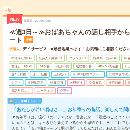
未読
NEW
掲載日
2026/08/08
≪週3日～≫おばあちゃんの話し相手か
ート
派遣
デイサービス ■勤務地選べます！お気軽にご相談くださ
派遣先
職種未経験OK
社会人未経験OK
ブランクOK
既卒第二新卒OK
10
友達と一緒OK
OA不要
英語不要
履歴書不要
40～50代活躍
し
週4日勤務
週5日勤務
土日祝休
朝10時以降スタート
16時前までの
シフト
交替制勤務
扶養控内
医療福祉
交費支給
服装自由
電話対応なし
ルーティン
介護士
ここがポイント！
「あたしが若い頃はさ…」お年寄りの昔話、楽しんで聞
▼お年寄りは、流行りのドラマとか、音楽とか、「最近のことはよく
い頃のことは、はっきりと覚えているから不思議です。▼「これでも
んだよ」「若い頃は～～って歌が流行ってたんだけど、あんた知らな