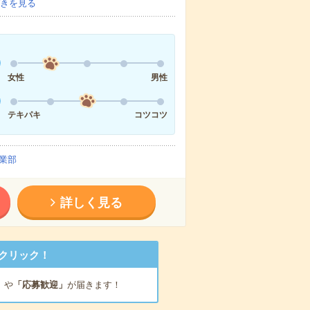
きを見る
女性
男性
テキパキ
コツコツ
業部
詳しく見る
クリック！
」
や
「応募歓迎」
が届きます！