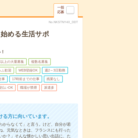
一括
応募
No.NKSTNY40_DDT
ら始める生活サポ
い！
名以上の大量募集
複数名募集
ゅふ歓迎
WEB登録OK
週2～3日勤務
仕事
17時前までの仕事
残業なし
週払いOK
職場が禁煙
派遣多
ける方に向いています。
わからなくて」と言う。けど、自分が若
ね、元気なときは、フランスにも行った
いか？」そんな懐かしい思い出話に、た