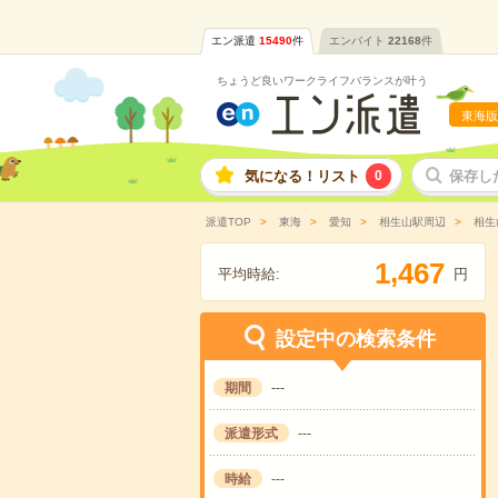
エン派遣
15490
件
エンバイト
22168
件
ちょうど良いワークライフバランスが叶う
東海版
気になる！リスト
0
保存し
派遣TOP
東海
愛知
相生山駅周辺
相生
,
1
4
6
7
平均時給:
円
設定中の検索条件
期間
---
派遣形式
---
時給
---