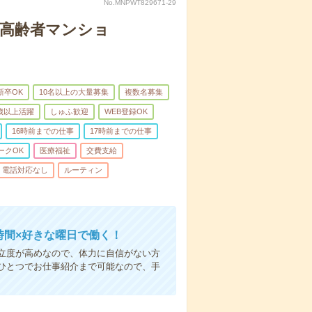
No.MNPWT829671-29
な高齢者マンショ
新卒OK
10名以上の大量募集
複数名募集
0歳以上活躍
しゅふ歓迎
WEB登録OK
16時前までの仕事
17時前までの仕事
ークOK
医療福祉
交費支給
電話対応なし
ルーティン
時間×好きな曜日で働く！
立度が高めなので、体力に自信がない方
ひとつでお仕事紹介まで可能なので、手