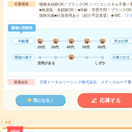
応募資格
職種未経験OK / ブランクOK / パソコンスキル不要 /
■無資格・未経験OK！■年齢・学歴不問！ブランクOK
保険完備■社員登用あり（紹介予定派遣）★WE…
つづ
職場の雰囲気
年齢層
男女比率
20代
30代
40代
50代
60代
職場の様子
仕事の仕方
活気がある
しずか
日研トータルソーシング株式会社 メディカルケア事
派遣会社
応募する
気になる！
未読
NEW