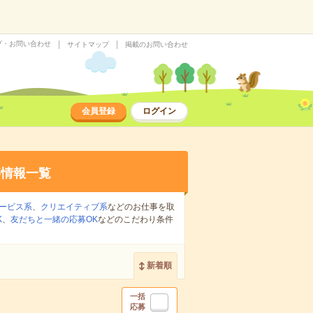
プ・お問い合わせ
サイトマップ
掲載のお問い合わせ
会員登録
ログイン
事情報一覧
ービス系
、
クリエイティブ系
などのお仕事を取
K
、
友だちと一緒の応募OK
などのこだわり条件
新着順
一括
応募