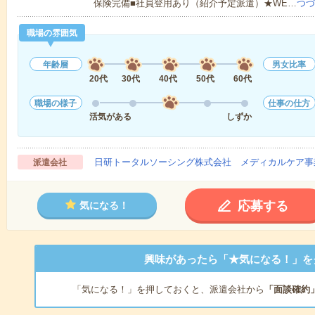
保険完備■社員登用あり（紹介予定派遣）★WE…
つづ
職場の雰囲気
年齢層
男女比率
20代
30代
40代
50代
60代
職場の様子
仕事の仕方
活気がある
しずか
日研トータルソーシング株式会社 メディカルケア事
派遣会社
応募する
気になる！
興味があったら「★気になる！」を
「気になる！」を押しておくと、派遣会社から
「面談確約