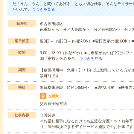
だ「うん、うん」と聞いてあげることも大切な仕事。そんなデイサー
たいんで…
つづきを見る
勤務地
名古屋市緑区
徳重駅から---分／大高駅から---分／有松駅から---分／
曜日頻度
週3日～（週2日～も相談OK）■曜日固定の相談OK
時間
9:00～18:00（休憩60分）■ご希望があれば下記シフトもOK
00「家族と休みを合…
つづきを見る
期間
【積極採用中！急募！】＊1年以上勤務している方が多
談可能です！
時給
無資格未経験：時給1450円～ ■週払いOK ■扶養内O
交通費
交通費全額支給
仕事内容
介護関連
≪お話し相手になるだけでも立派な介護！≫＊お年寄
り、気分転換できるデイサービス施設でのお仕事です