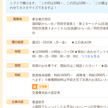
シフトで働けます。「この日は10時～、この日は12時～」「この週
わせてカスタマイズできますよ！
勤務地
東京都大田区
蒲田駅から---分／羽田空港第１・第２ターミナル(京急)駅
羽田空港第３ターミナル(京急)駅から---分／羽田空港第
分
曜日頻度
週2日～5日OK（月～金） ★土日休みOK
時間
★1日6時間～の時短シフトOK★都合に合わせてシフト
09：00～15：009：00～18：001…
つづきを見る
期間
長期のお仕事です。開始日はご相談ください！ ★急
時給
無資格未経験：時給1600円～ 経験者：時給1800
べます）※稼働開始時は手続き完了次第のお支払いと
交通費
交通費支給※規定有
仕事内容
看護助手
≪病院でちょっとしたお手伝い≫○シーツの交換やベ