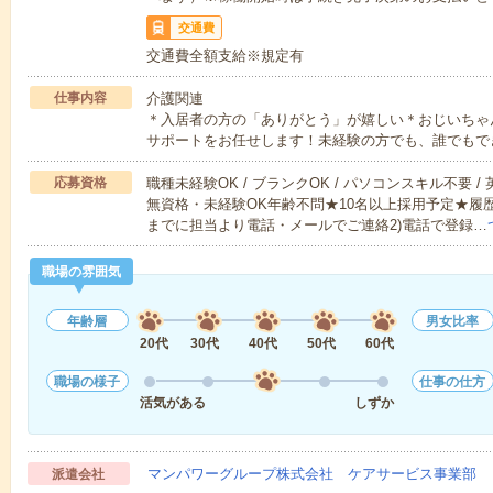
交通費
交通費全額支給※規定有
仕事内容
介護関連
＊入居者の方の「ありがとう」が嬉しい＊おじいちゃ
サポートをお任せします！未経験の方でも、誰でもで
応募資格
職種未経験OK / ブランクOK / パソコンスキル不要 /
無資格・未経験OK年齢不問★10名以上採用予定★履
までに担当より電話・メールでご連絡2)電話で登録…
職場の雰囲気
年齢層
男女比率
20代
30代
40代
50代
60代
職場の様子
仕事の仕方
活気がある
しずか
マンパワーグループ株式会社 ケアサービス事業部 
派遣会社