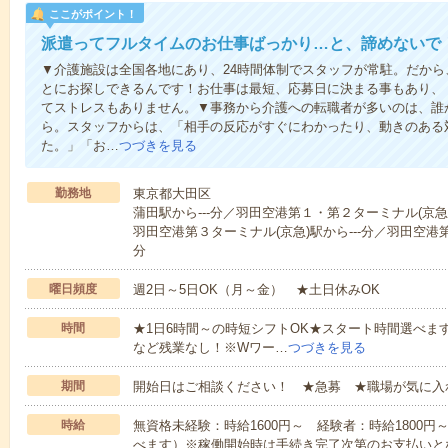
ここがポイント！
派遣ってフルタイムのお仕事ばっかり…と、諦めないで
▼介護施設は全国各地にあり、24時間体制でスタッフが常駐。だか
とにお探しできるんです！お仕事は最短、応募日に決まる事もあり、
てストレスもありません。▼事務から介護への転職者が多いのは、誰
ら。スタッフからは、「相手の反応がすぐにわかったり、動きのある
た。」「お…
つづきを見る
勤務地
東京都大田区
蒲田駅から---分／羽田空港第１・第２ターミナル(京急)駅
羽田空港第３ターミナル(京急)駅から---分／羽田空港第
分
曜日頻度
週2日～5日OK（月～金） ★土日休みOK
時間
★1日6時間～の時短シフトOK★スタート時間選べます！7:00～1
など残業なし！※Wワー…
つづきを見る
期間
開始日はご相談ください！ ★急募 ★職場が気に入
時給
無資格未経験：時給1600円～ 経験者：時給1800
べます）※稼働開始時は手続き完了次第のお支払いと