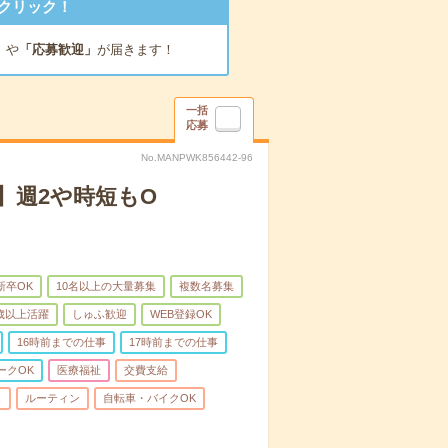
クリック！
」
や
「応募歓迎」
が届きます！
一括
応募
No.MANPWK856442-96
】週2や時短もO
新卒OK
10名以上の大量募集
複数名募集
0歳以上活躍
しゅふ歓迎
WEB登録OK
16時前までの仕事
17時前までの仕事
ークOK
医療福祉
交費支給
し
ルーティン
自転車・バイクOK