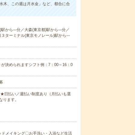
は水木、この週は月水金」など、都合に合
から---分／大森(東京都)駅から---分／
３ターミナル(東京モノレール)駅から---
が決められますシフト例：7：00～16：0
募
円～★日払い／週払い制度あり（月払いも選
なります。
ッドメイキング〇お手洗い・入浴など生活