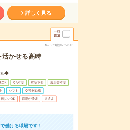
詳しく見る
一括
応募
No.SRO案件-0243TS
を活かせる高時
テル◆
緒OK
OA不要
英語不要
履歴書不要
少
シフト
交替制勤務
日払いOK
職場が禁煙
派遣多
好で働ける職場です！