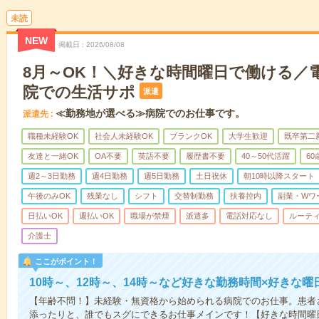
未読
NEW
掲載日
2026/08/08
8月～OK！＼好きな時間曜日で働ける／
院での生活サポ
派遣
≪勤務地が選べる≫病院でのお仕事です。
派遣先
職種未経験OK
社会人未経験OK
ブランクOK
大学生歓迎
既卒第二
友達と一緒OK
OA不要
英語不要
履歴書不要
40～50代活躍
6
週2～3日勤務
週4日勤務
週5日勤務
土日祝休
朝10時以降スタート
午後のみOK
残業なし
シフト
交替制勤務
扶養控内
副業・Wワ
日払いOK
週払いOK
職場が禁煙
派遣多
電話対応なし
ルーテ
介護士
ここがポイント！
10時～、12時～、14時～など好きな勤務時間×好きな曜
【年齢不問！】未経験・無資格から始められる病院でのお仕事。患者
添ったりと、誰でもスグにできるお仕事メインです！【好きな時間曜日