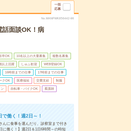
一括
応募
No.MANPWK856442-96
電話面談OK！病
新卒OK
10名以上の大量募集
複数名募集
0歳以上活躍
しゅふ歓迎
WEB登録OK
16時前までの仕事
17時前までの仕事
ークOK
医療福祉
交費支給
制服
ィン
自転車・バイクOK
看護師
日で働く！週2日～！
さんに食事を運んだり、診察室まで付き
に働く！】週2日＆1日6時間～の時短