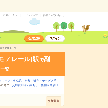
プ・お問い合わせ
サイトマップ
掲載のお問い合わせ
会員登録
ログイン
の派遣の仕事一覧
モノレール)駅
副
で
報一覧
スワーク・事務系
、
営業・販売・サービス系
、
件の他に、
交通費別途支給あり
、
職種未経験O
新着順