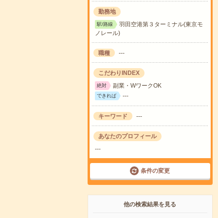
勤務地
羽田空港第３ターミナル(東京モ
駅/路線
ノレール)
職種
---
こだわりINDEX
副業・WワークOK
絶対
---
できれば
キーワード
---
あなたのプロフィール
---
条件の変更
他の検索結果を見る