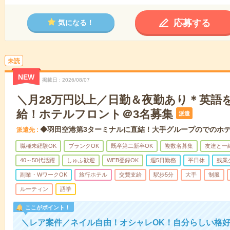
応募する
気になる！
未読
NEW
掲載日
2026/08/07
＼月28万円以上／日勤＆夜勤あり＊英語
給！ホテルフロント＠3名募集
派遣
◆羽田空港第3ターミナルに直結！大手グループのでのホ
派遣先
職種未経験OK
ブランクOK
既卒第二新卒OK
複数名募集
友達と一
40～50代活躍
しゅふ歓迎
WEB登録OK
週5日勤務
平日休
残業
副業・WワークOK
旅行ホテル
交費支給
駅歩5分
大手
制服
ルーティン
語学
ここがポイント！
＼レア案件／ネイル自由！オシャレOK！自分らしい格