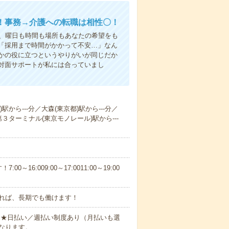
！事務→介護への転職は相性〇！
ら、曜日も時間も場所もあなたの希望をも
「採用まで時間がかかって不安…」なん
かの役に立つというやりがいが同じだか
対面サポートが私には合っていまし
から---分／大森(東京都)駅から---分／
３ターミナル(東京モノレール)駅から---
6:009:00～17:0011:00～19:00
れば、長期でも働けます！
円～★日払い／週払い制度あり（月払いも選
なります。