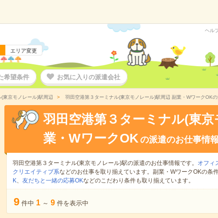
ヘル
エリア変更
た希望条件
お気に入りの派遣会社
(東京モノレール)駅周辺
羽田空港第３ターミナル(東京モノレール)駅周辺 副業・WワークOK
羽田空港第３ターミナル(東京
業・WワークOK
の派遣のお仕事情
羽田空港第３ターミナル(東京モノレール)駅の派遣のお仕事情報です。
オフィ
クリエイティブ系
などのお仕事を取り揃えています。副業・WワークOKの条
K
、
友だちと一緒の応募OK
などのこだわり条件も取り揃えています。
9
1
9
件中
～
件を表示中