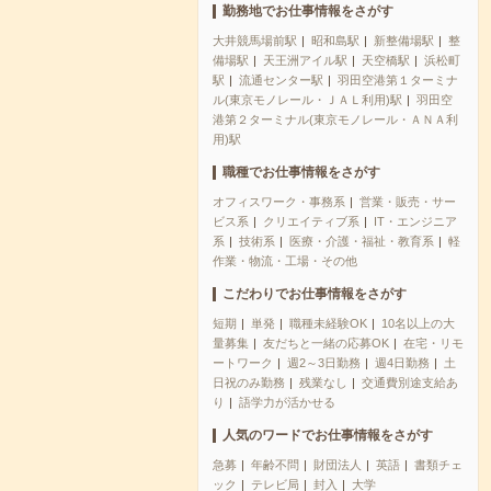
勤務地でお仕事情報をさがす
大井競馬場前駅
昭和島駅
新整備場駅
整
備場駅
天王洲アイル駅
天空橋駅
浜松町
駅
流通センター駅
羽田空港第１ターミナ
ル(東京モノレール・ＪＡＬ利用)駅
羽田空
港第２ターミナル(東京モノレール・ＡＮＡ利
用)駅
職種でお仕事情報をさがす
オフィスワーク・事務系
営業・販売・サー
ビス系
クリエイティブ系
IT・エンジニア
系
技術系
医療・介護・福祉・教育系
軽
作業・物流・工場・その他
こだわりでお仕事情報をさがす
短期
単発
職種未経験OK
10名以上の大
量募集
友だちと一緒の応募OK
在宅・リモ
ートワーク
週2～3日勤務
週4日勤務
土
日祝のみ勤務
残業なし
交通費別途支給あ
り
語学力が活かせる
人気のワードでお仕事情報をさがす
急募
年齢不問
財団法人
英語
書類チェ
ック
テレビ局
封入
大学