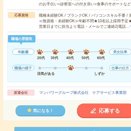
のお手伝い○診察室への付き添い○食事のサポートな
応募資格
職種未経験OK / ブランクOK / パソコンスキル不要 /
≪無資格・未経験OK≫年齢不問★10名以上採用予定
営業日までに担当より電話・メールでご連絡2)電話…
職場の雰囲気
年齢層
男女比率
20代
30代
40代
50代
60代
職場の様子
仕事の仕方
活気がある
しずか
マンパワーグループ株式会社 ケアサービス事業部 
派遣会社
応募する
気になる！