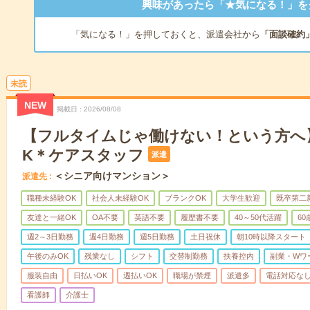
興味があったら「★気になる！」を
「気になる！」を押しておくと、派遣会社から
「面談確約
未読
NEW
掲載日
2026/08/08
【フルタイムじゃ働けない！という方へ
K＊ケアスタッフ
派遣
＜シニア向けマンション＞
派遣先
職種未経験OK
社会人未経験OK
ブランクOK
大学生歓迎
既卒第二
友達と一緒OK
OA不要
英語不要
履歴書不要
40～50代活躍
6
週2～3日勤務
週4日勤務
週5日勤務
土日祝休
朝10時以降スタート
午後のみOK
残業なし
シフト
交替制勤務
扶養控内
副業・Wワ
服装自由
日払いOK
週払いOK
職場が禁煙
派遣多
電話対応な
看護師
介護士