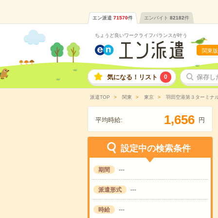
エン派遣
71570
件
エンバイト
82182
件
ちょうど良いワークライフバランスが叶う
関東版
気になる！リスト
0
保存し
派遣TOP
関東
東京
羽田空港第３ターミナル
,
1
6
5
6
平均時給:
円
設定中の検索条件
期間
---
派遣形式
---
時給
---