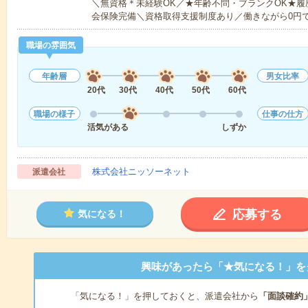
＼無資格＊未経験OK／★年齢不問・ブランクOK★履
会保険完備＼資格取得支援制度あり／働きながら0円
職場の雰囲気
年齢層
男女比率
20代
30代
40代
50代
60代
職場の様子
仕事の仕方
活気がある
しずか
株式会社ニッソーネット
派遣会社
応募する
気になる！
興味があったら「★気になる！」を
「気になる！」を押しておくと、派遣会社から
「面談確約