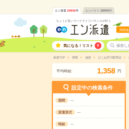
エン派遣
23642
件
エンバイト
28905
件
ちょうど良いワークライフバランスが叶う
関西版
気になる！リスト
0
保存し
派遣TOP
関西
滋賀
ひこね芹川駅周辺
,
1
3
5
8
平均時給:
円
設定中の検索条件
期間
---
派遣形式
---
時給
---