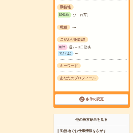
勤務地
ひこね芹川
駅/路線
職種
---
こだわりINDEX
週2～3日勤務
絶対
---
できれば
キーワード
---
あなたのプロフィール
---
条件の変更
他の検索結果を見る
勤務地でお仕事情報をさがす