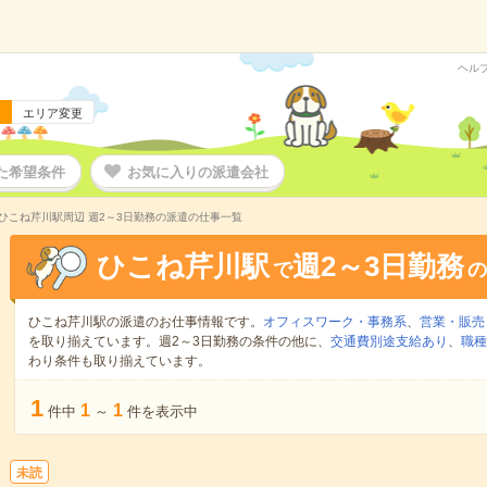
ヘル
エリア変更
た希望条件
お気に入りの派遣会社
ひこね芹川駅周辺 週2～3日勤務の派遣の仕事一覧
ひこね芹川駅
週2～3日勤務
で
の
ひこね芹川駅の派遣のお仕事情報です。
オフィスワーク・事務系
、
営業・販売
を取り揃えています。週2～3日勤務の条件の他に、
交通費別途支給あり
、
職種
わり条件も取り揃えています。
1
1
1
件中
～
件を表示中
未読