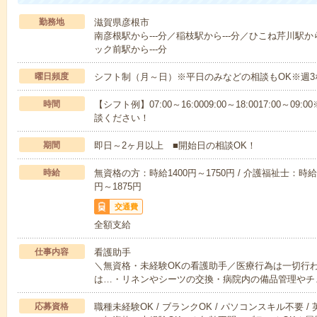
勤務地
滋賀県彦根市
南彦根駅から---分／稲枝駅から---分／ひこね芹川駅から
ック前駅から---分
曜日頻度
シフト制（月～日）※平日のみなどの相談もOK※週3
時間
【シフト例】07:00～16:0009:00～18:0017:00
談ください！
期間
即日～2ヶ月以上 ■開始日の相談OK！
時給
無資格の方：時給1400円～1750円 / 介護福祉士：時給1
円～1875円
交通費
全額支給
仕事内容
看護助手
＼無資格・未経験OKの看護助手／医療行為は一切行
は…・リネンやシーツの交換・病院内の備品管理やチ
応募資格
職種未経験OK / ブランクOK / パソコンスキル不要 /