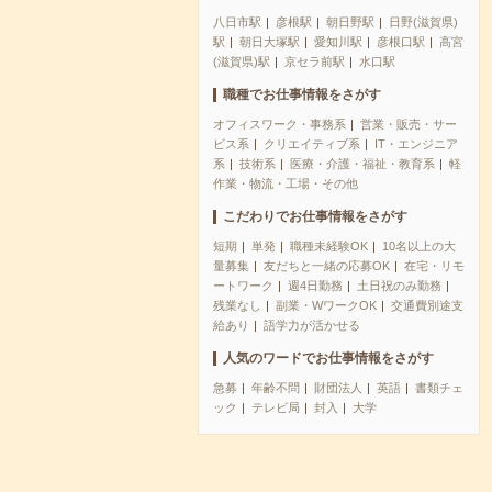
八日市駅
彦根駅
朝日野駅
日野(滋賀県)
駅
朝日大塚駅
愛知川駅
彦根口駅
高宮
(滋賀県)駅
京セラ前駅
水口駅
職種でお仕事情報をさがす
オフィスワーク・事務系
営業・販売・サー
ビス系
クリエイティブ系
IT・エンジニア
系
技術系
医療・介護・福祉・教育系
軽
作業・物流・工場・その他
こだわりでお仕事情報をさがす
短期
単発
職種未経験OK
10名以上の大
量募集
友だちと一緒の応募OK
在宅・リモ
ートワーク
週4日勤務
土日祝のみ勤務
残業なし
副業・WワークOK
交通費別途支
給あり
語学力が活かせる
人気のワードでお仕事情報をさがす
急募
年齢不問
財団法人
英語
書類チェ
ック
テレビ局
封入
大学