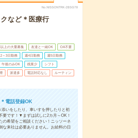
No.NISSONTRK-2BSG78
ックなど＊医療行
名以上の大量募集
友達と一緒OK
OA不要
2～3日勤務
週4日勤務
週5日勤務
午後のみOK
残業少
シフト
煙
派遣多
電話対応なし
ルーティン
＊電話登録OK
付き添いをしたり、車いすを押したりと初
不要です！▼まずは試しに2カ月～OK！
たの希望をご相談ください！ニッソーネ
倒な来社は必要ありません。お給料の日