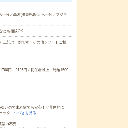
---分／高宮(滋賀県)駅から---分／フジテ
なども相談OK
～09:00※ 上記は一例です！その他シフトもご相
700円～2125円 / 初任者以上：時給1500
わないので未経験でも安心！▽具体的に
ェック…
つづきを見る
 英語力不要