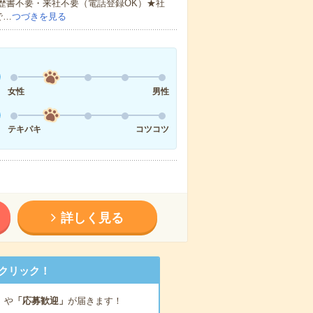
歴書不要・来社不要（電話登録OK）★社
で…
つづきを見る
女性
男性
テキパキ
コツコツ
詳しく見る
クリック！
」
や
「応募歓迎」
が届きます！