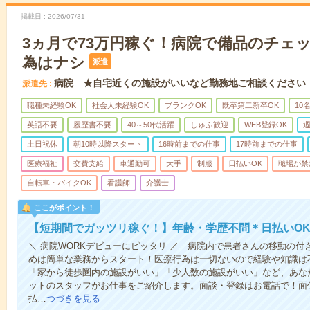
掲載日
2026/07/31
3ヵ月で73万円稼ぐ！病院で備品のチェ
為はナシ
派遣
病院 ★自宅近くの施設がいいなど勤務地ご相談ください
派遣先
職種未経験OK
社会人未経験OK
ブランクOK
既卒第二新卒OK
10
英語不要
履歴書不要
40～50代活躍
しゅふ歓迎
WEB登録OK
週
土日祝休
朝10時以降スタート
16時前までの仕事
17時前までの仕事
医療福祉
交費支給
車通勤可
大手
制服
日払いOK
職場が禁
自転車・バイクOK
看護師
介護士
ここがポイント！
【短期間でガッツリ稼ぐ！】年齢・学歴不問＊日払いOK
＼ 病院WORKデビューにピッタリ ／ 病院内で患者さんの移動の
めは簡単な業務からスタート！医療行為は一切ないので経験や知識は
「家から徒歩圏内の施設がいい」「少人数の施設がいい」など、あな
ットのスタッフがお仕事をご紹介します。面談・登録はお電話で！面
払…
つづきを見る