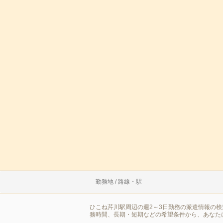
勤務地 / 路線・駅
ひこね芹川駅周辺の週2～3日勤務の派遣情報の
務時間、長期・短期などの希望条件から、あなた